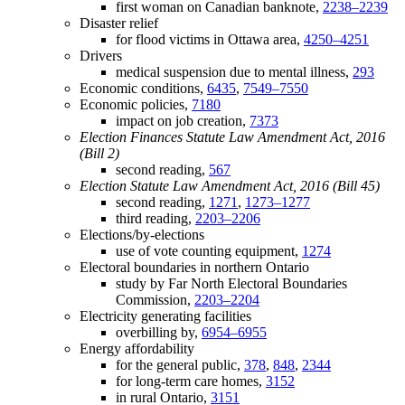
first woman on Canadian banknote,
2238–2239
Disaster relief
for flood victims in Ottawa area,
4250–4251
Drivers
medical suspension due to mental illness,
293
Economic conditions,
6435
,
7549–7550
Economic policies,
7180
impact on job creation,
7373
Election Finances Statute Law Amendment Act, 2016
(Bill 2)
second reading,
567
Election Statute Law Amendment Act, 2016 (Bill 45)
second reading,
1271
,
1273–1277
third reading,
2203–2206
Elections/by-elections
use of vote counting equipment,
1274
Electoral boundaries in northern Ontario
study by Far North Electoral Boundaries
Commission,
2203–2204
Electricity generating facilities
overbilling by,
6954–6955
Energy affordability
for the general public,
378
,
848
,
2344
for long-term care homes,
3152
in rural Ontario,
3151