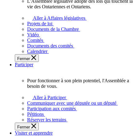
L'Assemblée législative adopte des lois qui touchent la
L'Assemblée
vie des Ontariennes et Ontariens.
législative
adopte
Aller à Affaires législatives
des
Projets de loi
lois
Documents de la Chambre
qui
Vidéo
touchent
Comités
la
Documents des comités
vie
Calendrier
des
Fermer
Ontariennes
Participer
et
Ontariens.
Pour fonctionner à son plein potentiel, l'Assemblée a
Pour
besoin de vous.
fonctionner
à
Aller à Participer
son
Communiquer avec une députée ou un député
plein
Participation aux comités
potentiel,
Pétitions
l'Assemblée
Réserver les terrains
a
Fermer
besoin
Visiter et apprendre
de