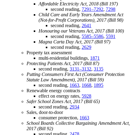
Affordable Electricity Act, 2018 (Bill 197)
second reading,
7291–7292
,
7298
Child Care and Early Years Amendment Act
(Not-for-Profit Corporations), 2017 (Bill 98)
second reading,
2641
Honouring our Veterans Act, 2017 (Bill 100)
second reading,
5585–5586
,
5591
Magna Carta Day Act, 2017 (Bill 97)
second reading,
2629
Property tax assessment
multi-residential buildings,
1871
Protecting Patients Act, 2017 (Bill 87)
second reading,
3131–3132
,
3135
Putting Consumers First Act (Consumer Protection
Statute Law Amendment), 2017 (Bill 59)
second reading,
1663
,
1668
,
1895
Renewable energy contracts
effect on energy rates,
5928
Safer School Zones Act, 2017 (Bill 65)
second reading,
2934
Sales, door-to-door
consumer protection,
1663
School Boards Collective Bargaining Amendment Act,
2017 (Bill 92)
second reading,
2478