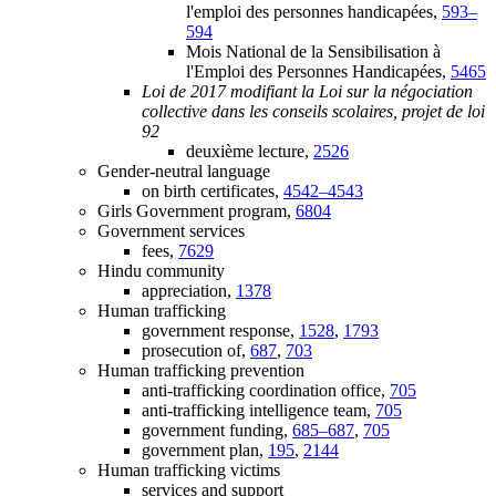
l'emploi des personnes handicapées,
593–
594
Mois National de la Sensibilisation à
l'Emploi des Personnes Handicapées,
5465
Loi de 2017 modifiant la Loi sur la négociation
collective dans les conseils scolaires, projet de loi
92
deuxième lecture,
2526
Gender-neutral language
on birth certificates,
4542–4543
Girls Government program,
6804
Government services
fees,
7629
Hindu community
appreciation,
1378
Human trafficking
government response,
1528
,
1793
prosecution of,
687
,
703
Human trafficking prevention
anti-trafficking coordination office,
705
anti-trafficking intelligence team,
705
government funding,
685–687
,
705
government plan,
195
,
2144
Human trafficking victims
services and support