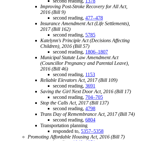
second reading,
1378
Improving Post-Stroke Recovery for All Act,
2016 (Bill 9)
second reading,
477–478
Insurance Amendment Act (Life Settlements),
2017 (Bill 162)
second reading,
5785
Katelynn's Principle Act (Decisions Affecting
Children), 2016 (Bill 57)
second reading,
1806–1807
Municipal Statute Law Amendment Act
(Councillor Pregnancy and Parental Leave),
2016 (Bill 46)
second reading,
1153
Reliable Elevators Act, 2017 (Bill 109)
second reading,
3691
Saving the Girl Next Door Act, 2016 (Bill 17)
second reading,
704–705
Stop the Calls Act, 2017 (Bill 137)
second reading,
4798
Trans Day of Remembrance Act, 2017 (Bill 74)
second reading,
6804
Transportation planning
responded to,
5357–5358
Promoting Affordable Housing Act, 2016 (Bill 7)