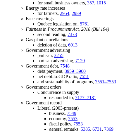
for small business owners,
357
,
1015
Energy rate increases
for farmers,
2954
,
2989
Face coverings
Quebec legislation on,
5761
Fairness in Procurement Act, 2018 (Bill 194)
second reading,
7373
Gas plant cancellations
deletion of data,
6013
Government advertising
partisan,
3255
partisan advertising,
7129
Government debt,
7548
debt payment,
3959–3960
net debt-to-GDP ratio,
7551
and sustainability of programs,
7551–7553
Government orders
Concurrence in supply
responded to,
7177–7181
Government record
Liberal (2003-present)
business,
7549
economy,
7553
fiscal policy,
7553
general remarks,
5385
,
6731
,
7369