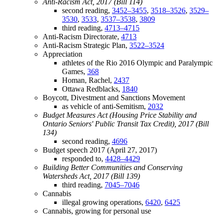
Anti-Racism Act, 2017 (Bill 114)
second reading,
3452–3455
,
3518–3526
,
3529–
3530
,
3533
,
3537–3538
,
3809
third reading,
4713–4715
Anti-Racism Directorate,
4713
Anti-Racism Strategic Plan,
3522–3524
Appreciation
athletes of the Rio 2016 Olympic and Paralympic
Games,
368
Homan, Rachel,
2437
Ottawa Redblacks,
1840
Boycott, Divestment and Sanctions Movement
as vehicle of anti-Semitism,
2032
Budget Measures Act (Housing Price Stability and
Ontario Seniors' Public Transit Tax Credit), 2017 (Bill
134)
second reading,
4696
Budget speech 2017 (April 27, 2017)
responded to,
4428–4429
Building Better Communities and Conserving
Watersheds Act, 2017 (Bill 139)
third reading,
7045–7046
Cannabis
illegal growing operations,
6420
,
6425
Cannabis, growing for personal use