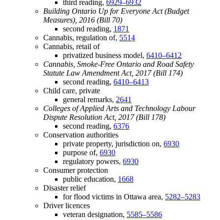
third reading,
6929–6932
Building Ontario Up for Everyone Act (Budget
Measures), 2016 (Bill 70)
second reading,
1871
Cannabis, regulation of,
5514
Cannabis, retail of
privatized business model,
6410–6412
Cannabis, Smoke-Free Ontario and Road Safety
Statute Law Amendment Act, 2017 (Bill 174)
second reading,
6410–6413
Child care, private
general remarks,
2641
Colleges of Applied Arts and Technology Labour
Dispute Resolution Act, 2017 (Bill 178)
second reading,
6376
Conservation authorities
private property, jurisdiction on,
6930
purpose of,
6930
regulatory powers,
6930
Consumer protection
public education,
1668
Disaster relief
for flood victims in Ottawa area,
5282–5283
Driver licences
veteran designation,
5585–5586