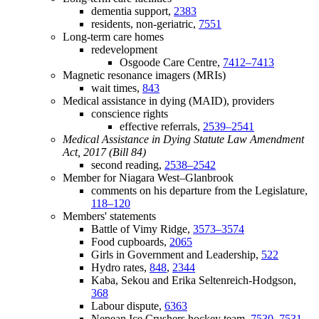
dementia support,
2383
residents, non-geriatric,
7551
Long-term care homes
redevelopment
Osgoode Care Centre,
7412–7413
Magnetic resonance imagers (MRIs)
wait times,
843
Medical assistance in dying (MAID), providers
conscience rights
effective referrals,
2539–2541
Medical Assistance in Dying Statute Law Amendment
Act, 2017 (Bill 84)
second reading,
2538–2542
Member for Niagara West–Glanbrook
comments on his departure from the Legislature,
118–120
Members' statements
Battle of Vimy Ridge,
3573–3574
Food cupboards,
2065
Girls in Government and Leadership,
522
Hydro rates,
848
,
2344
Kaba, Sekou and Erika Seltenreich-Hodgson,
368
Labour dispute,
6363
Nepean Ice Crushers hockey team,
7530–7531