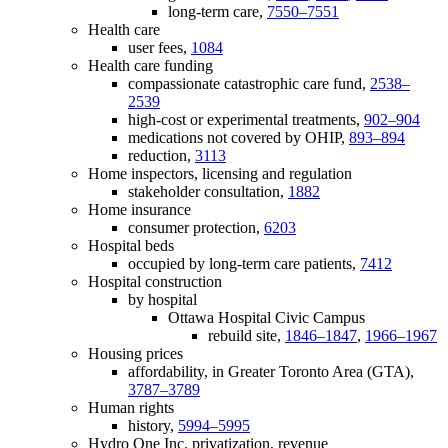
long-term care,
7550–7551
Health care
user fees,
1084
Health care funding
compassionate catastrophic care fund,
2538–
2539
high-cost or experimental treatments,
902–904
medications not covered by OHIP,
893–894
reduction,
3113
Home inspectors, licensing and regulation
stakeholder consultation,
1882
Home insurance
consumer protection,
6203
Hospital beds
occupied by long-term care patients,
7412
Hospital construction
by hospital
Ottawa Hospital Civic Campus
rebuild site,
1846–1847
,
1966–1967
Housing prices
affordability, in Greater Toronto Area (GTA),
3787–3789
Human rights
history,
5994–5995
Hydro One Inc. privatization, revenue