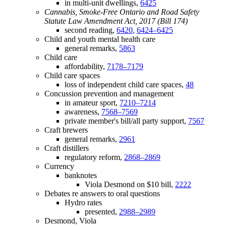
in multi-unit dwellings,
6425
Cannabis, Smoke-Free Ontario and Road Safety
Statute Law Amendment Act, 2017 (Bill 174)
second reading,
6420
,
6424–6425
Child and youth mental health care
general remarks,
5863
Child care
affordability,
7178–7179
Child care spaces
loss of independent child care spaces,
48
Concussion prevention and management
in amateur sport,
7210–7214
awareness,
7568–7569
private member's bill/all party support,
7567
Craft brewers
general remarks,
2961
Craft distillers
regulatory reform,
2868–2869
Currency
banknotes
Viola Desmond on $10 bill,
2222
Debates re answers to oral questions
Hydro rates
presented,
2988–2989
Desmond, Viola