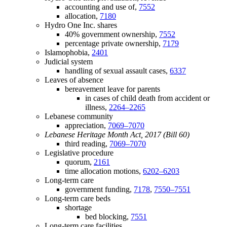
accounting and use of,
7552
allocation,
7180
Hydro One Inc. shares
40% government ownership,
7552
percentage private ownership,
7179
Islamophobia,
2401
Judicial system
handling of sexual assault cases,
6337
Leaves of absence
bereavement leave for parents
in cases of child death from accident or
illness,
2264–2265
Lebanese community
appreciation,
7069–7070
Lebanese Heritage Month Act, 2017 (Bill 60)
third reading,
7069–7070
Legislative procedure
quorum,
2161
time allocation motions,
6202–6203
Long-term care
government funding,
7178
,
7550–7551
Long-term care beds
shortage
bed blocking,
7551
Long-term care facilities