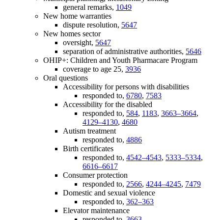
general remarks,
1049
New home warranties
dispute resolution,
5647
New homes sector
oversight,
5647
separation of administrative authorities,
5646
OHIP+: Children and Youth Pharmacare Program
coverage to age 25,
3936
Oral questions
Accessibility for persons with disabilities
responded to,
6780
,
7583
Accessibility for the disabled
responded to,
584
,
1183
,
3663–3664
,
4129–4130
,
4680
Autism treatment
responded to,
4886
Birth certificates
responded to,
4542–4543
,
5333–5334
,
6616–6617
Consumer protection
responded to,
2566
,
4244–4245
,
7479
Domestic and sexual violence
responded to,
362–363
Elevator maintenance
responded to,
3663