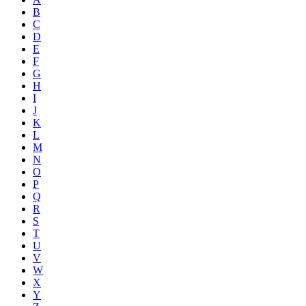
B
C
D
E
F
G
H
I
J
K
L
M
N
O
P
Q
R
S
T
U
V
W
X
Y