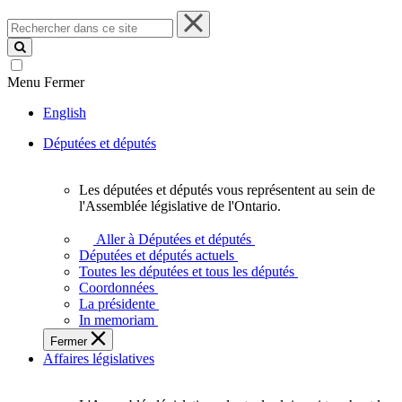
Rechercher
dans
ce
site
Menu
Fermer
English
Députées et députés
Les députées et députés vous représentent au sein de
Les
l'Assemblée législative de l'Ontario.
députées
et
Aller à Députées et députés
députés
Députées et députés actuels
vous
Toutes les députées et tous les députés
représentent
Coordonnées
au
La présidente
sein
In memoriam
de
Fermer
l'Assemblée
Affaires législatives
législative
de
l'Ontario.