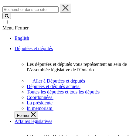
Rechercher
dans
ce
site
Menu
Fermer
English
Députées et députés
Les députées et députés vous représentent au sein de
Les
l'Assemblée législative de l'Ontario.
députées
et
Aller à Députées et députés
députés
Députées et députés actuels
vous
Toutes les députées et tous les députés
représentent
Coordonnées
au
La présidente
sein
In memoriam
de
Fermer
l'Assemblée
Affaires législatives
législative
de
l'Ontario.