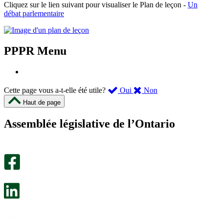
Cliquez sur le lien suivant pour visualiser le Plan de leçon -
Un
débat parlementaire
PPPR Menu
,
,
Cette page vous a-t-elle été utile?
Oui
Non
cette
cette
Haut de page
page
page
m’a
ne
Assemblée législative de l’Ontario
été
m’a
utile.
pas
Un
été
sondage
utile.
facultatif
Un
s’ouvre
sondage
dans
facultatif
un
s’ouvre
nouvel
dans
onglet.
un
nouvel