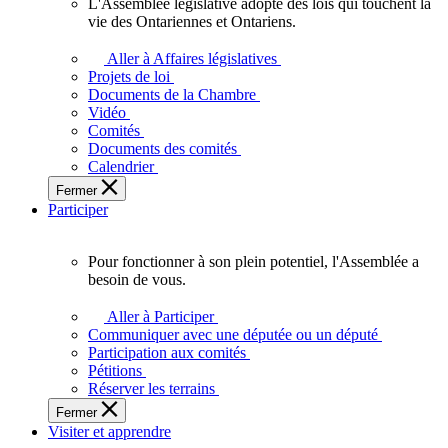
L'Assemblée législative adopte des lois qui touchent la
L'Assemblée
vie des Ontariennes et Ontariens.
législative
adopte
Aller à Affaires législatives
des
Projets de loi
lois
Documents de la Chambre
qui
Vidéo
touchent
Comités
la
Documents des comités
vie
Calendrier
des
Fermer
Ontariennes
Participer
et
Ontariens.
Pour fonctionner à son plein potentiel, l'Assemblée a
Pour
besoin de vous.
fonctionner
à
Aller à Participer
son
Communiquer avec une députée ou un député
plein
Participation aux comités
potentiel,
Pétitions
l'Assemblée
Réserver les terrains
a
Fermer
besoin
Visiter et apprendre
de