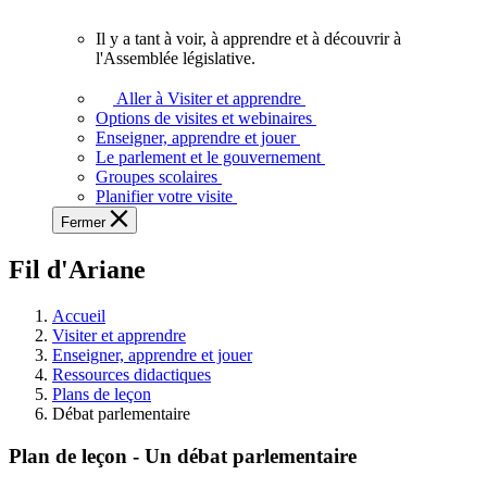
vous.
Il y a tant à voir, à apprendre et à découvrir à
Il
l'Assemblée législative.
y
a
Aller à Visiter et apprendre
tant
Options de visites et webinaires
à
Enseigner, apprendre et jouer
voir,
Le parlement et le gouvernement
à
Groupes scolaires
apprendre
Planifier votre visite
et
Fermer
à
découvrir
Fil d'Ariane
à
l'Assemblée
législative.
Accueil
Visiter et apprendre
Enseigner, apprendre et jouer
Ressources didactiques
Plans de leçon
Débat parlementaire
Plan de leçon - Un débat parlementaire