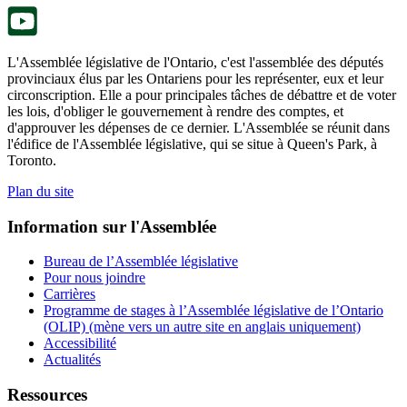
onglet.
L'Assemblée législative de l'Ontario, c'est l'assemblée des députés
provinciaux élus par les Ontariens pour les représenter, eux et leur
circonscription. Elle a pour principales tâches de débattre et de voter
les lois, d'obliger le gouvernement à rendre des comptes, et
d'approuver les dépenses de ce dernier. L'Assemblée se réunit dans
l'édifice de l'Assemblée législative, qui se situe à Queen's Park, à
Toronto.
Plan du site
Information sur l'Assemblée
Bureau de l’Assemblée législative
Pour nous joindre
Carrières
Programme de stages à l’Assemblée législative de l’Ontario
(OLIP) (mène vers un autre site en anglais uniquement)
Accessibilité
Actualités
Ressources