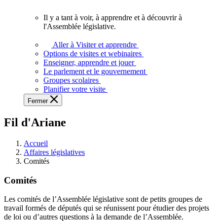
vous.
Il y a tant à voir, à apprendre et à découvrir à
Il
l'Assemblée législative.
y
a
Aller à Visiter et apprendre
tant
Options de visites et webinaires
à
Enseigner, apprendre et jouer
voir,
Le parlement et le gouvernement
à
Groupes scolaires
apprendre
Planifier votre visite
et
Fermer
à
découvrir
Fil d'Ariane
à
l'Assemblée
législative.
Accueil
Affaires législatives
Comités
Comités
Les comités de l’Assemblée législative sont de petits groupes de
travail formés de députés qui se réunissent pour étudier des projets
de loi ou d’autres questions à la demande de l’Assemblée.