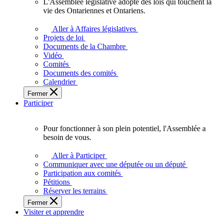
L'Assemblée législative adopte des lois qui touchent la
L'Assemblée
vie des Ontariennes et Ontariens.
législative
adopte
Aller à Affaires législatives
des
Projets de loi
lois
Documents de la Chambre
qui
Vidéo
touchent
Comités
la
Documents des comités
vie
Calendrier
des
Fermer
Ontariennes
Participer
et
Ontariens.
Pour fonctionner à son plein potentiel, l'Assemblée a
Pour
besoin de vous.
fonctionner
à
Aller à Participer
son
Communiquer avec une députée ou un député
plein
Participation aux comités
potentiel,
Pétitions
l'Assemblée
Réserver les terrains
a
Fermer
besoin
Visiter et apprendre
de