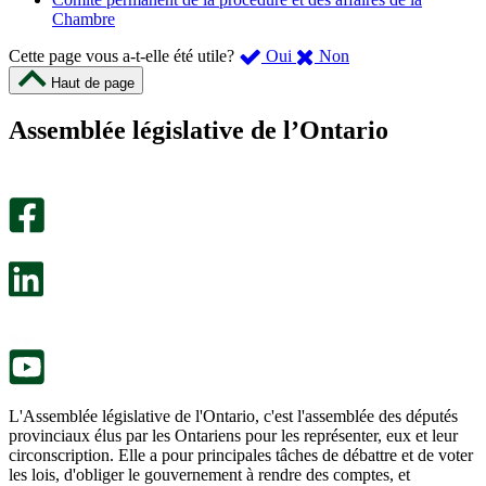
Chambre
,
,
Cette page vous a-t-elle été utile?
Oui
Non
cette
cette
Haut de page
page
page
m’a
ne
Assemblée législative de l’Ontario
été
m’a
utile.
pas
Un
été
sondage
utile.
facultatif
Un
s’ouvre
sondage
dans
facultatif
un
s’ouvre
nouvel
dans
onglet.
un
nouvel
onglet.
L'Assemblée législative de l'Ontario, c'est l'assemblée des députés
provinciaux élus par les Ontariens pour les représenter, eux et leur
circonscription. Elle a pour principales tâches de débattre et de voter
les lois, d'obliger le gouvernement à rendre des comptes, et