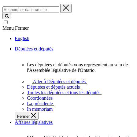
Rechercher
dans
ce
site
Menu
Fermer
English
Députées et députés
Les députées et députés vous représentent au sein de
Les
l'Assemblée législative de l'Ontario.
députées
et
Aller à Députées et députés
députés
Députées et députés actuels
vous
Toutes les députées et tous les députés
représentent
Coordonnées
au
La présidente
sein
In memoriam
de
Fermer
l'Assemblée
Affaires législatives
législative
de
l'Ontario.