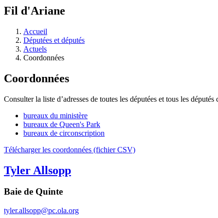
à
Fil d'Ariane
découvrir
à
l'Assemblée
Accueil
législative.
Députées et députés
Actuels
Coordonnées
Coordonnées
Consulter la liste d’adresses de toutes les députées et tous les député
bureaux du ministère
bureaux de Queen's Park
bureaux de circonscription
Télécharger les coordonnées (fichier CSV)
Tyler Allsopp
Baie de Quinte
tyler.allsopp@pc.ola.org