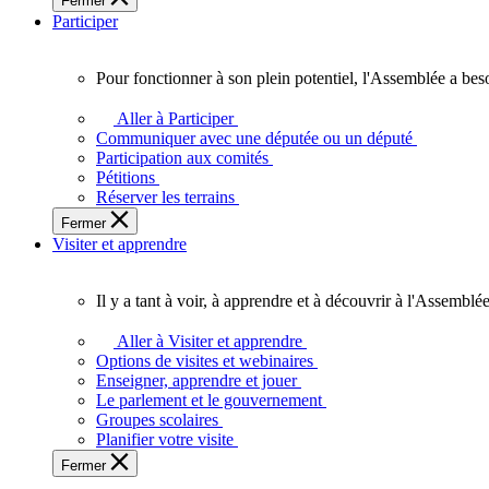
Fermer
des
Participer
Ontariennes
et
Ontariens.
Pour fonctionner à son plein potentiel, l'Assemblée a bes
Pour
fonctionner
Aller à Participer
à
Communiquer avec une députée ou un député
son
Participation aux comités
plein
Pétitions
potentiel,
Réserver les terrains
l'Assemblée
Fermer
a
Visiter et apprendre
besoin
de
vous.
Il y a tant à voir, à apprendre et à découvrir à l'Assemblée
Il
y
Aller à Visiter et apprendre
a
Options de visites et webinaires
tant
Enseigner, apprendre et jouer
à
Le parlement et le gouvernement
voir,
Groupes scolaires
à
Planifier votre visite
apprendre
Fermer
et