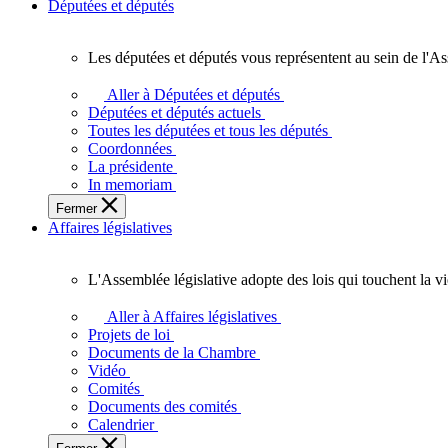
Députées et députés
Les députées et députés vous représentent au sein de l'As
Les
députées
Aller à Députées et députés
et
Députées et députés actuels
députés
Toutes les députées et tous les députés
vous
Coordonnées
représentent
La présidente
au
In memoriam
sein
Fermer
de
Affaires législatives
l'Assemblée
législative
de
L'Assemblée législative adopte des lois qui touchent la v
l'Ontario.
L'Assemblée
législative
Aller à Affaires législatives
adopte
Projets de loi
des
Documents de la Chambre
lois
Vidéo
qui
Comités
touchent
Documents des comités
la
Calendrier
vie