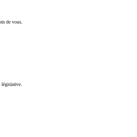
oin de vous.
 législative.