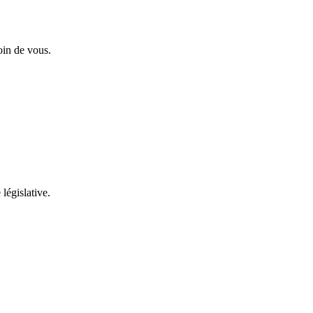
oin de vous.
 législative.