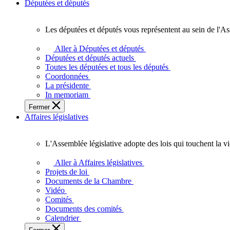
Députées et députés
Les députées et députés vous représentent au sein de l'As
Les
députées
Aller à Députées et députés
et
Députées et députés actuels
députés
Toutes les députées et tous les députés
vous
Coordonnées
représentent
La présidente
au
In memoriam
sein
Fermer
de
Affaires législatives
l'Assemblée
législative
de
L'Assemblée législative adopte des lois qui touchent la v
l'Ontario.
L'Assemblée
législative
Aller à Affaires législatives
adopte
Projets de loi
des
Documents de la Chambre
lois
Vidéo
qui
Comités
touchent
Documents des comités
la
Calendrier
vie