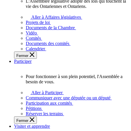
L'Assemblée législative adopte des lois qui touchent la
L'Assemblée
vie des Ontariennes et Ontariens.
législative
adopte
Aller à Affaires législatives
des
Projets de loi
lois
Documents de la Chambre
qui
Vidéo
touchent
Comités
la
Documents des comités
vie
Calendrier
des
Fermer
Ontariennes
Participer
et
Ontariens.
Pour fonctionner à son plein potentiel, l'Assemblée a
Pour
besoin de vous.
fonctionner
à
Aller à Participer
son
Communiquer avec une députée ou un député
plein
Participation aux comités
potentiel,
Pétitions
l'Assemblée
Réserver les terrains
a
Fermer
besoin
Visiter et apprendre
de