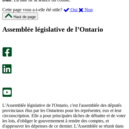
,
,
Cette page vous a-t-elle été utile?
Oui
Non
cette
cette
Haut de page
page
page
m’a
ne
Assemblée législative de l’Ontario
été
m’a
utile.
pas
Un
été
sondage
utile.
facultatif
Un
s’ouvre
sondage
dans
facultatif
un
s’ouvre
nouvel
dans
onglet.
un
nouvel
onglet.
L'Assemblée législative de l'Ontario, c'est l'assemblée des députés
provinciaux élus par les Ontariens pour les représenter, eux et leur
circonscription. Elle a pour principales tâches de débattre et de voter
les lois, d'obliger le gouvernement à rendre des comptes, et
d'approuver les dépenses de ce dernier. L'Assemblée se réunit dans