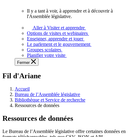
vous.
Il y a tant à voir, à apprendre et à découvrir à
Il
l'Assemblée législative.
y
a
Aller à Visiter et apprendre
tant
Options de visites et webinaires
à
Enseigner, apprendre et jouer
voir,
Le parlement et le gouvernement
à
Groupes scolaires
apprendre
Planifier votre visite
et
Fermer
à
découvrir
Fil d'Ariane
à
l'Assemblée
législative.
Accueil
Bureau de l’Assemblée législative
Bibliothèque et Service de recherche
Ressources de données
Ressources de données
Le Bureau de l’Assemblée législative offre certaines données en
formats téléchargeables, tels que CSV, JSON et API.