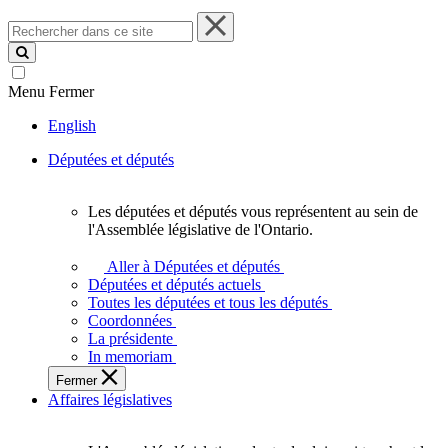
Rechercher
dans
ce
site
Menu
Fermer
English
Députées et députés
Les députées et députés vous représentent au sein de
Les
l'Assemblée législative de l'Ontario.
députées
et
Aller à Députées et députés
députés
Députées et députés actuels
vous
Toutes les députées et tous les députés
représentent
Coordonnées
au
La présidente
sein
In memoriam
de
Fermer
l'Assemblée
Affaires législatives
législative
de
l'Ontario.