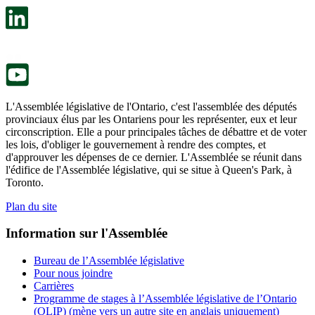
un
s’ouvre
nouvel
dans
onglet.
un
nouvel
onglet.
L'Assemblée législative de l'Ontario, c'est l'assemblée des députés
provinciaux élus par les Ontariens pour les représenter, eux et leur
circonscription. Elle a pour principales tâches de débattre et de voter
les lois, d'obliger le gouvernement à rendre des comptes, et
d'approuver les dépenses de ce dernier. L'Assemblée se réunit dans
l'édifice de l'Assemblée législative, qui se situe à Queen's Park, à
Toronto.
Plan du site
Information sur l'Assemblée
Bureau de l’Assemblée législative
Pour nous joindre
Carrières
Programme de stages à l’Assemblée législative de l’Ontario
(OLIP) (mène vers un autre site en anglais uniquement)