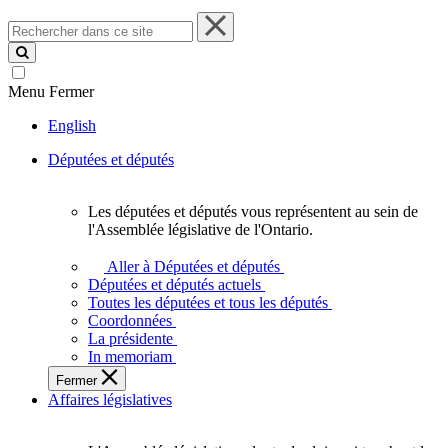
Rechercher
dans
ce
site
Menu
Fermer
English
Députées et députés
Les députées et députés vous représentent au sein de
Les
l'Assemblée législative de l'Ontario.
députées
et
Aller à Députées et députés
députés
Députées et députés actuels
vous
Toutes les députées et tous les députés
représentent
Coordonnées
au
La présidente
sein
In memoriam
de
Fermer
l'Assemblée
Affaires législatives
législative
de
l'Ontario.