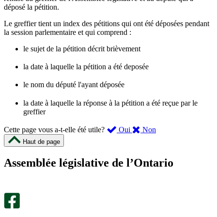
déposé la pétition.
Le greffier tient un index des pétitions qui ont été déposées pendant
la session parlementaire et qui comprend :
le sujet de la pétition décrit brièvement
la date à laquelle la pétition a été deposée
le nom du député l'ayant déposée
la date à laquelle la réponse à la pétition a été reçue par le
greffier
,
,
Cette page vous a-t-elle été utile?
Oui
Non
cette
cette
Haut de page
page
page
m’a
ne
Assemblée législative de l’Ontario
été
m’a
utile.
pas
Un
été
sondage
utile.
facultatif
Un
s’ouvre
sondage
dans
facultatif