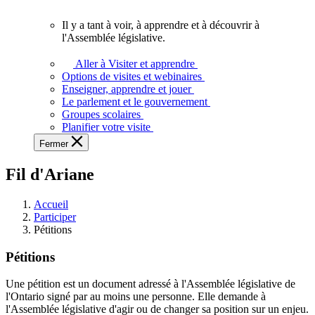
vous.
Il y a tant à voir, à apprendre et à découvrir à
Il
l'Assemblée législative.
y
a
Aller à Visiter et apprendre
tant
Options de visites et webinaires
à
Enseigner, apprendre et jouer
voir,
Le parlement et le gouvernement
à
Groupes scolaires
apprendre
Planifier votre visite
et
Fermer
à
découvrir
Fil d'Ariane
à
l'Assemblée
législative.
Accueil
Participer
Pétitions
Pétitions
Une pétition est un document adressé à l'Assemblée législative de
l'Ontario signé par au moins une personne. Elle demande à
l'Assemblée législative d'agir ou de changer sa position sur un enjeu.