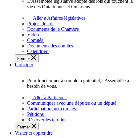
L'Assemblée législative adopte des lois qui touchent la
L'Assemblée
vie des Ontariennes et Ontariens.
législative
adopte
Aller à Affaires législatives
des
Projets de loi
lois
Documents de la Chambre
qui
Vidéo
touchent
Comités
la
Documents des comités
vie
Calendrier
des
Fermer
Ontariennes
Participer
et
Ontariens.
Pour fonctionner à son plein potentiel, l'Assemblée a
Pour
besoin de vous.
fonctionner
à
Aller à Participer
son
Communiquer avec une députée ou un député
plein
Participation aux comités
potentiel,
Pétitions
l'Assemblée
Réserver les terrains
a
Fermer
besoin
Visiter et apprendre
de