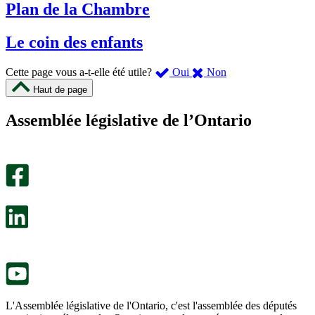
Plan de la Chambre
Le coin des enfants
,
,
Cette page vous a-t-elle été utile?
Oui
Non
cette
cette
Haut de page
page
page
m’a
ne
Assemblée législative de l’Ontario
été
m’a
utile.
pas
Un
été
sondage
utile.
facultatif
Un
s’ouvre
sondage
dans
facultatif
un
s’ouvre
nouvel
dans
onglet.
un
nouvel
onglet.
L'Assemblée législative de l'Ontario, c'est l'assemblée des députés