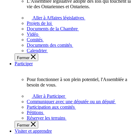
L'Assemblée législative adopte des lois qui touchent la
L'Assemblée
vie des Ontariennes et Ontariens.
législative
adopte
Aller à Affaires législatives
des
Projets de loi
lois
Documents de la Chambre
qui
Vidéo
touchent
Comités
la
Documents des comités
vie
Calendrier
des
Fermer
Ontariennes
Participer
et
Ontariens.
Pour fonctionner à son plein potentiel, l'Assemblée a
Pour
besoin de vous.
fonctionner
à
Aller à Participer
son
Communiquer avec une députée ou un député
plein
Participation aux comités
potentiel,
Pétitions
l'Assemblée
Réserver les terrains
a
Fermer
besoin
Visiter et apprendre
de