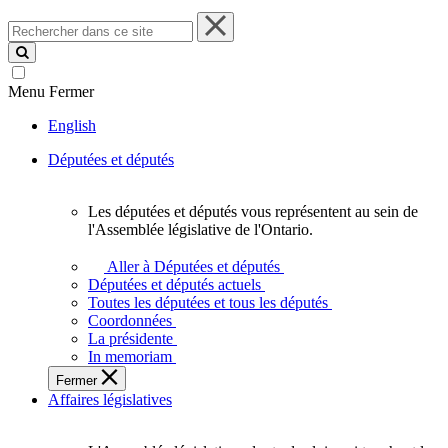
Rechercher
dans
ce
site
Menu
Fermer
English
Députées et députés
Les députées et députés vous représentent au sein de
Les
l'Assemblée législative de l'Ontario.
députées
et
Aller à Députées et députés
députés
Députées et députés actuels
vous
Toutes les députées et tous les députés
représentent
Coordonnées
au
La présidente
sein
In memoriam
de
Fermer
l'Assemblée
Affaires législatives
législative
de
l'Ontario.