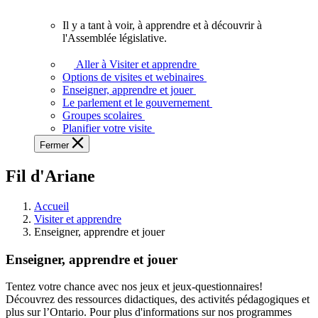
vous.
Il y a tant à voir, à apprendre et à découvrir à
Il
l'Assemblée législative.
y
a
Aller à Visiter et apprendre
tant
Options de visites et webinaires
à
Enseigner, apprendre et jouer
voir,
Le parlement et le gouvernement
à
Groupes scolaires
apprendre
Planifier votre visite
et
Fermer
à
découvrir
Fil d'Ariane
à
l'Assemblée
législative.
Accueil
Visiter et apprendre
Enseigner, apprendre et jouer
Enseigner, apprendre et jouer
Tentez votre chance avec nos jeux et jeux-questionnaires!
Découvrez des ressources didactiques, des activités pédagogiques et
plus sur l’Ontario. Pour plus d'informations sur nos programmes