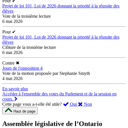
Pour
✔
Projet de loi 101, Loi de 2026 donnant la priorité à la réussite des
élèves
Vote de la troisième lecture
6 mai 2026
Pour
✔
Projet de loi 101, Loi de 2026 donnant la priorité à la réussite des
élèves
Clôture de la troisième lecture
6 mai 2026
Contre
✖
Jours de l'opposition 4
Vote de la motion proposée par Stephanie Smyth
4 mai 2026
En savoir plus
Accéder à l'ensemble des votes du Parlement et de la session en
cours.
,
,
Cette page vous a-t-elle été utile?
Oui
Non
cette
cette
Haut de page
page
page
m’a
ne
Assemblée législative de l’Ontario
été
m’a