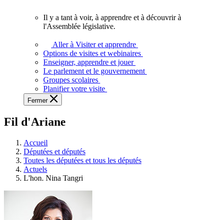
vous.
Il y a tant à voir, à apprendre et à découvrir à
Il
l'Assemblée législative.
y
a
Aller à Visiter et apprendre
tant
Options de visites et webinaires
à
Enseigner, apprendre et jouer
voir,
Le parlement et le gouvernement
à
Groupes scolaires
apprendre
Planifier votre visite
et
Fermer
à
découvrir
Fil d'Ariane
à
l'Assemblée
législative.
Accueil
Députées et députés
Toutes les députées et tous les députés
Actuels
L'hon. Nina Tangri