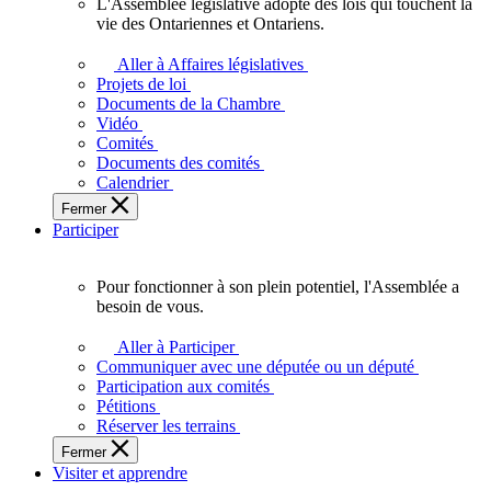
L'Assemblée législative adopte des lois qui touchent la
L'Assemblée
vie des Ontariennes et Ontariens.
législative
adopte
Aller à Affaires législatives
des
Projets de loi
lois
Documents de la Chambre
qui
Vidéo
touchent
Comités
la
Documents des comités
vie
Calendrier
des
Fermer
Ontariennes
Participer
et
Ontariens.
Pour fonctionner à son plein potentiel, l'Assemblée a
Pour
besoin de vous.
fonctionner
à
Aller à Participer
son
Communiquer avec une députée ou un député
plein
Participation aux comités
potentiel,
Pétitions
l'Assemblée
Réserver les terrains
a
Fermer
besoin
Visiter et apprendre
de