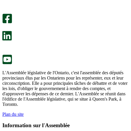
utile.
pas
Un
été
sondage
utile.
facultatif
Un
s’ouvre
sondage
dans
facultatif
un
s’ouvre
nouvel
dans
onglet.
un
nouvel
onglet.
L'Assemblée législative de l'Ontario, c'est l'assemblée des députés
provinciaux élus par les Ontariens pour les représenter, eux et leur
circonscription. Elle a pour principales tâches de débattre et de voter
les lois, d'obliger le gouvernement à rendre des comptes, et
d'approuver les dépenses de ce dernier. L'Assemblée se réunit dans
l'édifice de l'Assemblée législative, qui se situe à Queen's Park, à
Toronto.
Plan du site
Information sur l'Assemblée