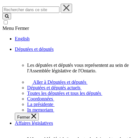
Rechercher
dans
ce
site
Menu
Fermer
English
Députées et députés
Les députées et députés vous représentent au sein de
Les
l'Assemblée législative de l'Ontario.
députées
et
Aller à Députées et députés
députés
Députées et députés actuels
vous
Toutes les députées et tous les députés
représentent
Coordonnées
au
La présidente
sein
In memoriam
de
Fermer
l'Assemblée
Affaires législatives
législative
de
l'Ontario.