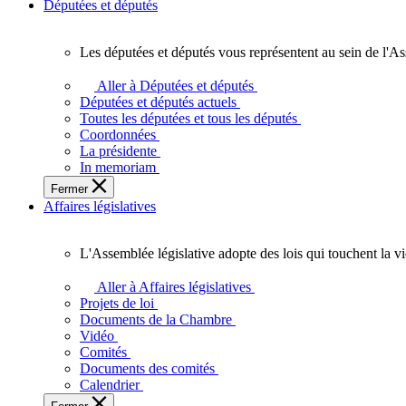
Députées et députés
Les députées et députés vous représentent au sein de l'As
Les
députées
Aller à Députées et députés
et
Députées et députés actuels
députés
Toutes les députées et tous les députés
vous
Coordonnées
représentent
La présidente
au
In memoriam
sein
Fermer
de
Affaires législatives
l'Assemblée
législative
de
L'Assemblée législative adopte des lois qui touchent la v
l'Ontario.
L'Assemblée
législative
Aller à Affaires législatives
adopte
Projets de loi
des
Documents de la Chambre
lois
Vidéo
qui
Comités
touchent
Documents des comités
la
Calendrier
vie