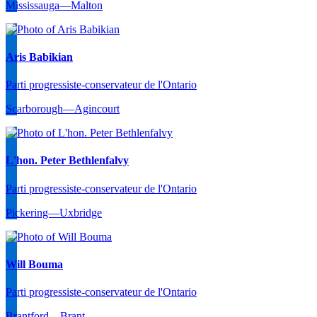
Mississauga—Malton
Aris Babikian
Parti progressiste-conservateur de l'Ontario
Scarborough—Agincourt
L'hon. Peter Bethlenfalvy
Parti progressiste-conservateur de l'Ontario
Pickering—Uxbridge
Will Bouma
Parti progressiste-conservateur de l'Ontario
Brantford—Brant