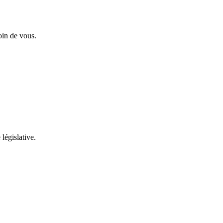
oin de vous.
 législative.