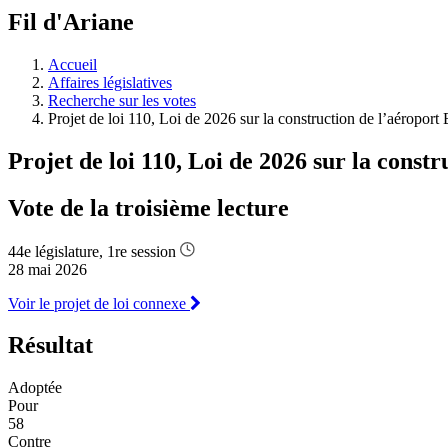
à
Fil d'Ariane
découvrir
à
l'Assemblée
Accueil
législative.
Affaires législatives
Recherche sur les votes
Projet de loi 110, Loi de 2026 sur la construction de l’aéroport
Projet de loi 110, Loi de 2026 sur la constr
Vote de la troisième lecture
44e législature, 1re session
28 mai 2026
Voir le projet de loi connexe
Résultat
Adoptée
Pour
58
Contre