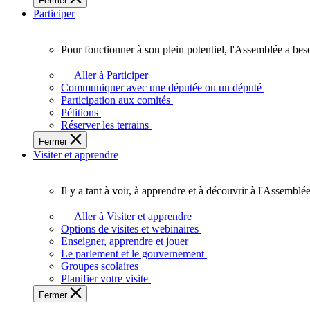
Fermer
des
Participer
Ontariennes
et
Ontariens.
Pour fonctionner à son plein potentiel, l'Assemblée a bes
Pour
fonctionner
Aller à Participer
à
Communiquer avec une députée ou un député
son
Participation aux comités
plein
Pétitions
potentiel,
Réserver les terrains
l'Assemblée
Fermer
a
Visiter et apprendre
besoin
de
vous.
Il y a tant à voir, à apprendre et à découvrir à l'Assemblée
Il
y
Aller à Visiter et apprendre
a
Options de visites et webinaires
tant
Enseigner, apprendre et jouer
à
Le parlement et le gouvernement
voir,
Groupes scolaires
à
Planifier votre visite
apprendre
Fermer
et