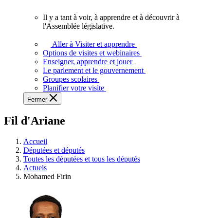
vous.
Il y a tant à voir, à apprendre et à découvrir à
Il
l'Assemblée législative.
y
a
Aller à Visiter et apprendre
tant
Options de visites et webinaires
à
Enseigner, apprendre et jouer
voir,
Le parlement et le gouvernement
à
Groupes scolaires
apprendre
Planifier votre visite
et
Fermer
à
découvrir
Fil d'Ariane
à
l'Assemblée
législative.
Accueil
Députées et députés
Toutes les députées et tous les députés
Actuels
Mohamed Firin