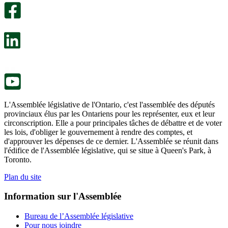
facultatif
Un
s’ouvre
sondage
dans
facultatif
un
s’ouvre
nouvel
dans
onglet.
un
nouvel
onglet.
L'Assemblée législative de l'Ontario, c'est l'assemblée des députés
provinciaux élus par les Ontariens pour les représenter, eux et leur
circonscription. Elle a pour principales tâches de débattre et de voter
les lois, d'obliger le gouvernement à rendre des comptes, et
d'approuver les dépenses de ce dernier. L'Assemblée se réunit dans
l'édifice de l'Assemblée législative, qui se situe à Queen's Park, à
Toronto.
Plan du site
Information sur l'Assemblée
Bureau de l’Assemblée législative
Pour nous joindre