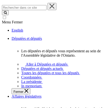
Rechercher
dans
ce
site
Menu
Fermer
English
Députées et députés
Les députées et députés vous représentent au sein de
Les
l'Assemblée législative de l'Ontario.
députées
et
Aller à Députées et députés
députés
Députées et députés actuels
vous
Toutes les députées et tous les députés
représentent
Coordonnées
au
La présidente
sein
In memoriam
de
Fermer
l'Assemblée
Affaires législatives
législative
de
l'Ontario.