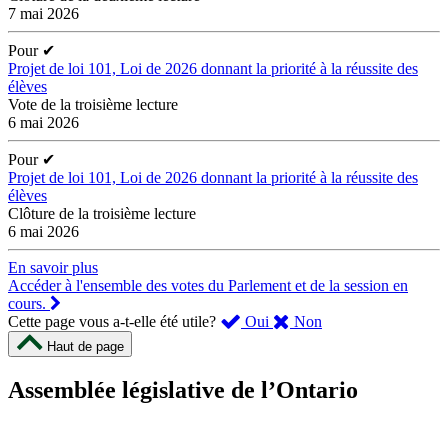
7 mai 2026
Pour
✔
Projet de loi 101, Loi de 2026 donnant la priorité à la réussite des
élèves
Vote de la troisième lecture
6 mai 2026
Pour
✔
Projet de loi 101, Loi de 2026 donnant la priorité à la réussite des
élèves
Clôture de la troisième lecture
6 mai 2026
En savoir plus
Accéder à l'ensemble des votes du Parlement et de la session en
cours.
,
,
Cette page vous a-t-elle été utile?
Oui
Non
cette
cette
Haut de page
page
page
m’a
ne
Assemblée législative de l’Ontario
été
m’a
utile.
pas
Un
été
sondage
utile.