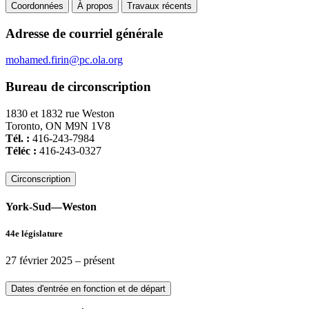
Coordonnées
À propos
Travaux récents
Coordonnées
Adresse de courriel générale
mohamed.firin@pc.ola.org
Bureau de circonscription
1830 et 1832 rue Weston
Toronto, ON M9N 1V8
Tél. :
416-243-7984
Téléc :
416-243-0327
Circonscription
York-Sud—Weston
44e législature
27 février 2025
– présent
Dates d'entrée en fonction et de départ