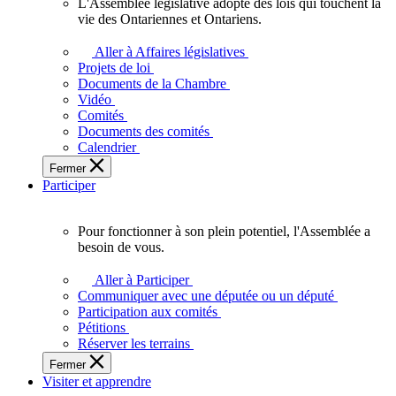
L'Assemblée législative adopte des lois qui touchent la
L'Assemblée
vie des Ontariennes et Ontariens.
législative
adopte
Aller à Affaires législatives
des
Projets de loi
lois
Documents de la Chambre
qui
Vidéo
touchent
Comités
la
Documents des comités
vie
Calendrier
des
Fermer
Ontariennes
Participer
et
Ontariens.
Pour fonctionner à son plein potentiel, l'Assemblée a
Pour
besoin de vous.
fonctionner
à
Aller à Participer
son
Communiquer avec une députée ou un député
plein
Participation aux comités
potentiel,
Pétitions
l'Assemblée
Réserver les terrains
a
Fermer
besoin
Visiter et apprendre
de