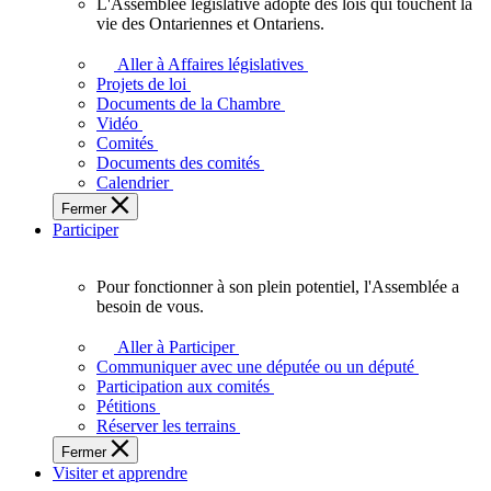
L'Assemblée législative adopte des lois qui touchent la
L'Assemblée
vie des Ontariennes et Ontariens.
législative
adopte
Aller à Affaires législatives
des
Projets de loi
lois
Documents de la Chambre
qui
Vidéo
touchent
Comités
la
Documents des comités
vie
Calendrier
des
Fermer
Ontariennes
Participer
et
Ontariens.
Pour fonctionner à son plein potentiel, l'Assemblée a
Pour
besoin de vous.
fonctionner
à
Aller à Participer
son
Communiquer avec une députée ou un député
plein
Participation aux comités
potentiel,
Pétitions
l'Assemblée
Réserver les terrains
a
Fermer
besoin
Visiter et apprendre
de