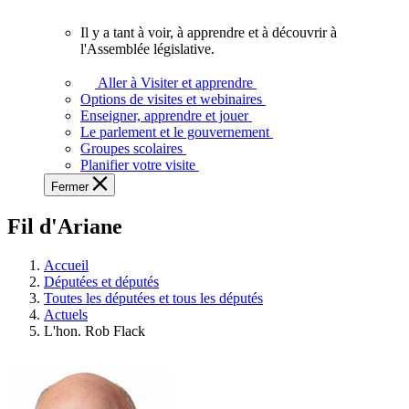
vous.
Il y a tant à voir, à apprendre et à découvrir à
Il
l'Assemblée législative.
y
a
Aller à Visiter et apprendre
tant
Options de visites et webinaires
à
Enseigner, apprendre et jouer
voir,
Le parlement et le gouvernement
à
Groupes scolaires
apprendre
Planifier votre visite
et
Fermer
à
découvrir
Fil d'Ariane
à
l'Assemblée
législative.
Accueil
Députées et députés
Toutes les députées et tous les députés
Actuels
L'hon. Rob Flack