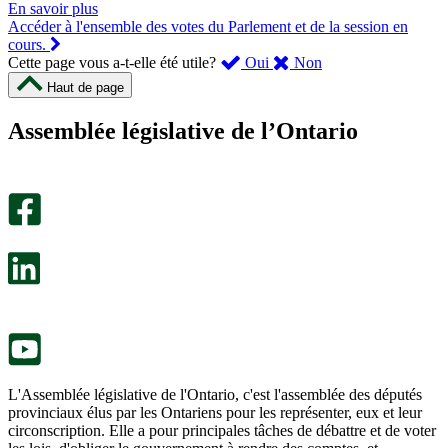
En savoir plus
Accéder à l'ensemble des votes du Parlement et de la session en
cours.
,
,
Cette page vous a-t-elle été utile?
Oui
Non
cette
cette
Haut de page
page
page
m’a
ne
Assemblée législative de l’Ontario
été
m’a
utile.
pas
Un
été
sondage
utile.
facultatif
Un
s’ouvre
sondage
dans
facultatif
un
s’ouvre
nouvel
dans
onglet.
un
nouvel
onglet.
L'Assemblée législative de l'Ontario, c'est l'assemblée des députés
provinciaux élus par les Ontariens pour les représenter, eux et leur
circonscription. Elle a pour principales tâches de débattre et de voter