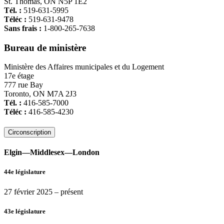
St. Thomas, ON N5P 1E2
Tél. :
519-631-5995
Téléc :
519-631-9478
Sans frais :
1-800-265-7638
Bureau de ministère
Ministère des Affaires municipales et du Logement
17e étage
777 rue Bay
Toronto, ON M7A 2J3
Tél. :
416-585-7000
Téléc :
416-585-4230
Circonscription
Elgin—Middlesex—London
44e législature
27 février 2025
– présent
43e législature