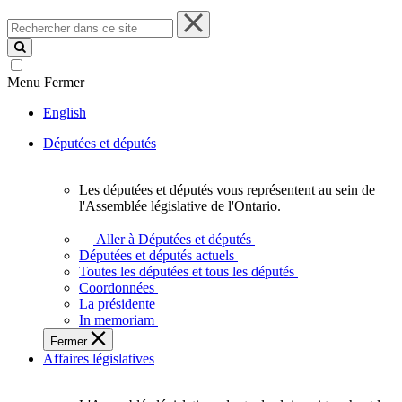
Rechercher
dans
ce
site
Menu
Fermer
English
Députées et députés
Les députées et députés vous représentent au sein de
Les
l'Assemblée législative de l'Ontario.
députées
et
Aller à Députées et députés
députés
Députées et députés actuels
vous
Toutes les députées et tous les députés
représentent
Coordonnées
au
La présidente
sein
In memoriam
de
Fermer
l'Assemblée
Affaires législatives
législative
de
l'Ontario.