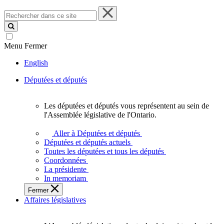
Rechercher
dans
ce
site
Menu
Fermer
English
Députées et députés
Les députées et députés vous représentent au sein de
Les
l'Assemblée législative de l'Ontario.
députées
et
Aller à Députées et députés
députés
Députées et députés actuels
vous
Toutes les députées et tous les députés
représentent
Coordonnées
au
La présidente
sein
In memoriam
de
Fermer
l'Assemblée
Affaires législatives
législative
de
l'Ontario.