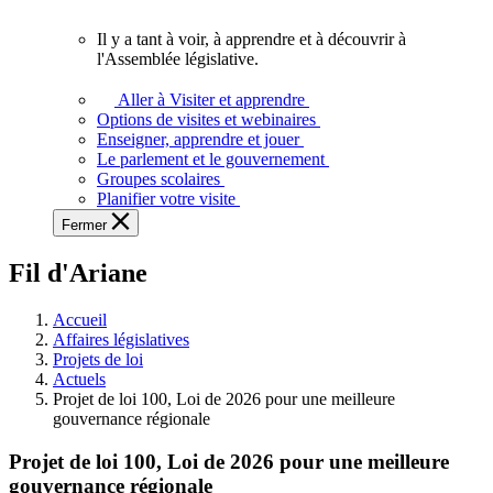
vous.
Il y a tant à voir, à apprendre et à découvrir à
Il
l'Assemblée législative.
y
a
Aller à Visiter et apprendre
tant
Options de visites et webinaires
à
Enseigner, apprendre et jouer
voir,
Le parlement et le gouvernement
à
Groupes scolaires
apprendre
Planifier votre visite
et
Fermer
à
découvrir
Fil d'Ariane
à
l'Assemblée
législative.
Accueil
Affaires législatives
Projets de loi
Actuels
Projet de loi 100, Loi de 2026 pour une meilleure
gouvernance régionale
Projet de loi 100, Loi de 2026 pour une meilleure
gouvernance régionale