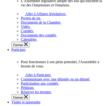
L'Assemblée législative adopte des lois qui touchent la
L'Assemblée
vie des Ontariennes et Ontariens.
législative
adopte
Aller à Affaires législatives
des
Projets de loi
lois
Documents de la Chambre
qui
Vidéo
touchent
Comités
la
Documents des comités
vie
Calendrier
des
Fermer
Ontariennes
Participer
et
Ontariens.
Pour fonctionner à son plein potentiel, l'Assemblée a
Pour
besoin de vous.
fonctionner
à
Aller à Participer
son
Communiquer avec une députée ou un député
plein
Participation aux comités
potentiel,
Pétitions
l'Assemblée
Réserver les terrains
a
Fermer
besoin
Visiter et apprendre
de