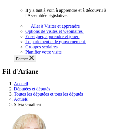
vous.
Il y a tant à voir, à apprendre et à découvrir à
Il
l'Assemblée législative.
y
a
Aller à Visiter et apprendre
tant
Options de visites et webinaires
à
Enseigner, apprendre et jouer
voir,
Le parlement et le gouvernement
à
Groupes scolaires
apprendre
Planifier votre visite
et
Fermer
à
découvrir
Fil d'Ariane
à
l'Assemblée
législative.
Accueil
Députées et députés
Toutes les députées et tous les députés
Actuels
Silvia Gualtieri