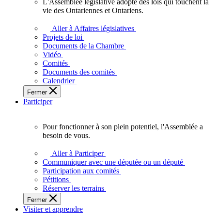
L'Assemblée législative adopte des lois qui touchent la
L'Assemblée
vie des Ontariennes et Ontariens.
législative
adopte
Aller à Affaires législatives
des
Projets de loi
lois
Documents de la Chambre
qui
Vidéo
touchent
Comités
la
Documents des comités
vie
Calendrier
des
Fermer
Ontariennes
Participer
et
Ontariens.
Pour fonctionner à son plein potentiel, l'Assemblée a
Pour
besoin de vous.
fonctionner
à
Aller à Participer
son
Communiquer avec une députée ou un député
plein
Participation aux comités
potentiel,
Pétitions
l'Assemblée
Réserver les terrains
a
Fermer
besoin
Visiter et apprendre
de