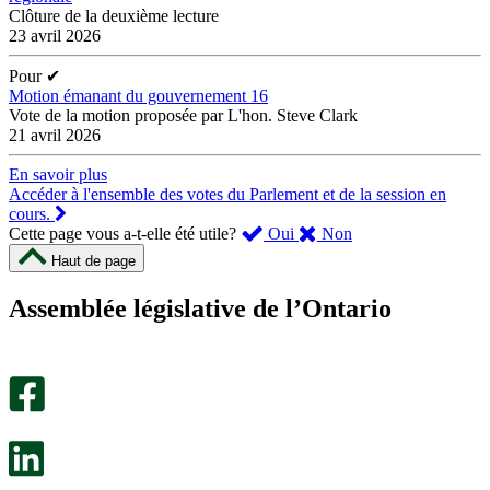
Clôture de la deuxième lecture
23 avril 2026
Pour
✔
Motion émanant du gouvernement 16
Vote de la motion proposée par L'hon. Steve Clark
21 avril 2026
En savoir plus
Accéder à l'ensemble des votes du Parlement et de la session en
cours.
,
,
Cette page vous a-t-elle été utile?
Oui
Non
cette
cette
Haut de page
page
page
m’a
ne
Assemblée législative de l’Ontario
été
m’a
utile.
pas
Un
été
sondage
utile.
facultatif
Un
s’ouvre
sondage
dans
facultatif
un
s’ouvre
nouvel
dans
onglet.
un