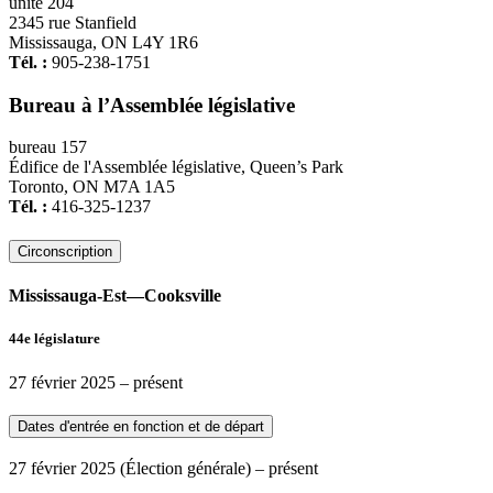
unité 204
2345 rue Stanfield
Mississauga, ON L4Y 1R6
Tél. :
905-238-1751
Bureau à l’Assemblée législative
bureau 157
Édifice de l'Assemblée législative, Queen’s Park
Toronto, ON M7A 1A5
Tél. :
416-325-1237
Circonscription
Mississauga-Est—Cooksville
44e législature
27 février 2025
– présent
Dates d'entrée en fonction et de départ
27 février 2025
(Élection générale)
– présent