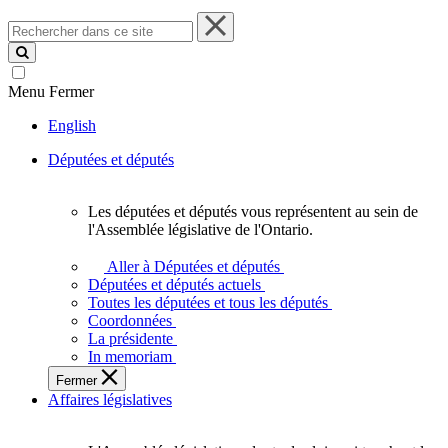
Rechercher
dans
ce
site
Menu
Fermer
English
Députées et députés
Les députées et députés vous représentent au sein de
Les
l'Assemblée législative de l'Ontario.
députées
et
Aller à Députées et députés
députés
Députées et députés actuels
vous
Toutes les députées et tous les députés
représentent
Coordonnées
au
La présidente
sein
In memoriam
de
Fermer
l'Assemblée
Affaires législatives
législative
de
l'Ontario.