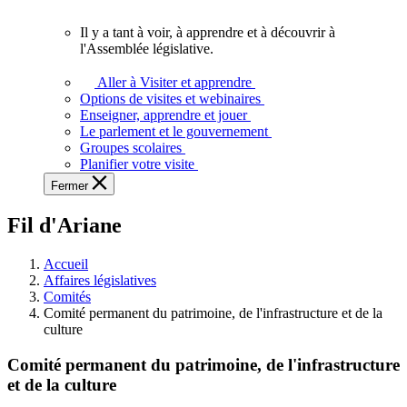
vous.
Il y a tant à voir, à apprendre et à découvrir à
Il
l'Assemblée législative.
y
a
Aller à Visiter et apprendre
tant
Options de visites et webinaires
à
Enseigner, apprendre et jouer
voir,
Le parlement et le gouvernement
à
Groupes scolaires
apprendre
Planifier votre visite
et
Fermer
à
découvrir
Fil d'Ariane
à
l'Assemblée
législative.
Accueil
Affaires législatives
Comités
Comité permanent du patrimoine, de l'infrastructure et de la
culture
Comité permanent du patrimoine, de l'infrastructure
et de la culture