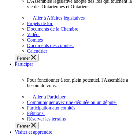
L'Assemblée législative adopte des lois qui touchent la
L'Assemblée
vie des Ontariennes et Ontariens.
législative
adopte
Aller à Affaires législatives
des
Projets de loi
lois
Documents de la Chambre
qui
Vidéo
touchent
Comités
la
Documents des comités
vie
Calendrier
des
Fermer
Ontariennes
Participer
et
Ontariens.
Pour fonctionner à son plein potentiel, l'Assemblée a
Pour
besoin de vous.
fonctionner
à
Aller à Participer
son
Communiquer avec une députée ou un député
plein
Participation aux comités
potentiel,
Pétitions
l'Assemblée
Réserver les terrains
a
Fermer
besoin
Visiter et apprendre
de