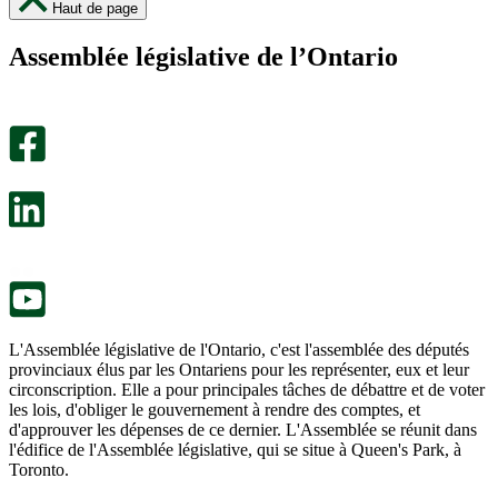
Haut de page
page
page
m’a
ne
Assemblée législative de l’Ontario
été
m’a
utile.
pas
Un
été
sondage
utile.
facultatif
Un
s’ouvre
sondage
dans
facultatif
un
s’ouvre
nouvel
dans
onglet.
un
nouvel
onglet.
L'Assemblée législative de l'Ontario, c'est l'assemblée des députés
provinciaux élus par les Ontariens pour les représenter, eux et leur
circonscription. Elle a pour principales tâches de débattre et de voter
les lois, d'obliger le gouvernement à rendre des comptes, et
d'approuver les dépenses de ce dernier. L'Assemblée se réunit dans
l'édifice de l'Assemblée législative, qui se situe à Queen's Park, à
Toronto.