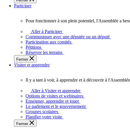
Fermer
des
Participer
Ontariennes
et
Ontariens.
Pour fonctionner à son plein potentiel, l'Assemblée a bes
Pour
fonctionner
Aller à Participer
à
Communiquer avec une députée ou un député
son
Participation aux comités
plein
Pétitions
potentiel,
Réserver les terrains
l'Assemblée
Fermer
a
Visiter et apprendre
besoin
de
vous.
Il y a tant à voir, à apprendre et à découvrir à l'Assemblée
Il
y
Aller à Visiter et apprendre
a
Options de visites et webinaires
tant
Enseigner, apprendre et jouer
à
Le parlement et le gouvernement
voir,
Groupes scolaires
à
Planifier votre visite
apprendre
Fermer
et