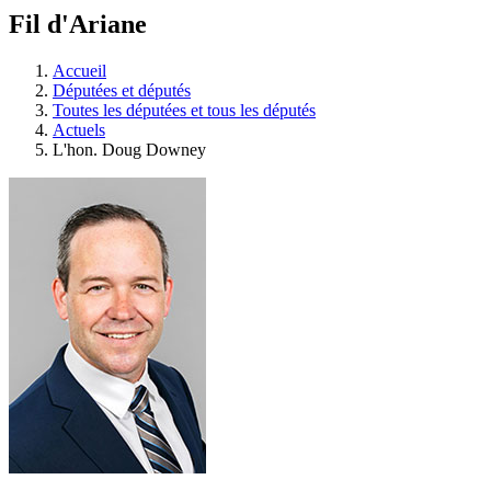
à
Fil d'Ariane
découvrir
à
l'Assemblée
Accueil
législative.
Députées et députés
Toutes les députées et tous les députés
Actuels
L'hon. Doug Downey