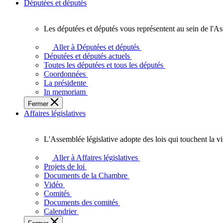
Députées et députés
Les députées et députés vous représentent au sein de l'As
Les
députées
Aller à Députées et députés
et
Députées et députés actuels
députés
Toutes les députées et tous les députés
vous
Coordonnées
représentent
La présidente
au
In memoriam
sein
Fermer
de
Affaires législatives
l'Assemblée
législative
de
L'Assemblée législative adopte des lois qui touchent la v
l'Ontario.
L'Assemblée
législative
Aller à Affaires législatives
adopte
Projets de loi
des
Documents de la Chambre
lois
Vidéo
qui
Comités
touchent
Documents des comités
la
Calendrier
vie