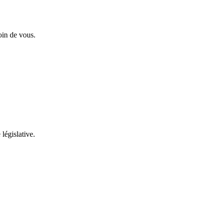
oin de vous.
 législative.