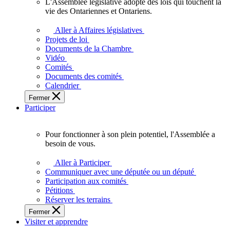
L'Assemblée législative adopte des lois qui touchent la
L'Assemblée
vie des Ontariennes et Ontariens.
législative
adopte
Aller à Affaires législatives
des
Projets de loi
lois
Documents de la Chambre
qui
Vidéo
touchent
Comités
la
Documents des comités
vie
Calendrier
des
Fermer
Ontariennes
Participer
et
Ontariens.
Pour fonctionner à son plein potentiel, l'Assemblée a
Pour
besoin de vous.
fonctionner
à
Aller à Participer
son
Communiquer avec une députée ou un député
plein
Participation aux comités
potentiel,
Pétitions
l'Assemblée
Réserver les terrains
a
Fermer
besoin
Visiter et apprendre
de