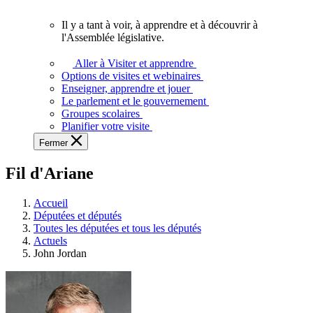
vous.
Il y a tant à voir, à apprendre et à découvrir à
Il
l'Assemblée législative.
y
a
Aller à Visiter et apprendre
tant
Options de visites et webinaires
à
Enseigner, apprendre et jouer
voir,
Le parlement et le gouvernement
à
Groupes scolaires
apprendre
Planifier votre visite
et
Fermer
à
découvrir
Fil d'Ariane
à
l'Assemblée
législative.
Accueil
Députées et députés
Toutes les députées et tous les députés
Actuels
John Jordan