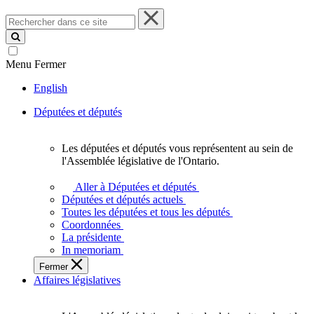
Rechercher
dans
ce
site
Menu
Fermer
English
Députées et députés
Les députées et députés vous représentent au sein de
Les
l'Assemblée législative de l'Ontario.
députées
et
Aller à Députées et députés
députés
Députées et députés actuels
vous
Toutes les députées et tous les députés
représentent
Coordonnées
au
La présidente
sein
In memoriam
de
Fermer
l'Assemblée
Affaires législatives
législative
de
l'Ontario.