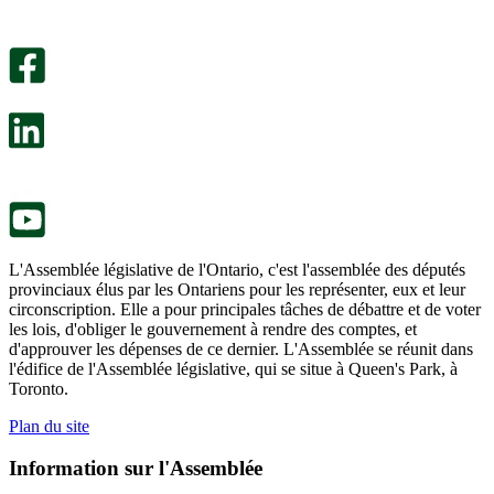
utile.
pas
Un
été
sondage
utile.
facultatif
Un
s’ouvre
sondage
dans
facultatif
un
s’ouvre
nouvel
dans
onglet.
un
nouvel
onglet.
L'Assemblée législative de l'Ontario, c'est l'assemblée des députés
provinciaux élus par les Ontariens pour les représenter, eux et leur
circonscription. Elle a pour principales tâches de débattre et de voter
les lois, d'obliger le gouvernement à rendre des comptes, et
d'approuver les dépenses de ce dernier. L'Assemblée se réunit dans
l'édifice de l'Assemblée législative, qui se situe à Queen's Park, à
Toronto.
Plan du site
Information sur l'Assemblée