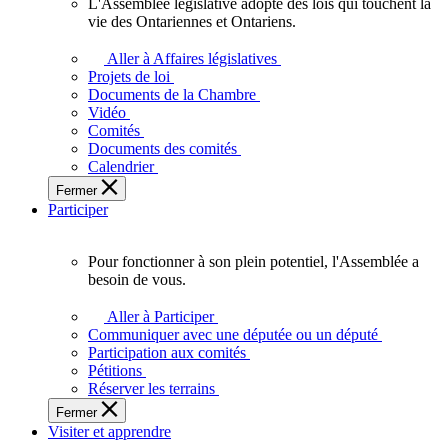
L'Assemblée législative adopte des lois qui touchent la
L'Assemblée
vie des Ontariennes et Ontariens.
législative
adopte
Aller à Affaires législatives
des
Projets de loi
lois
Documents de la Chambre
qui
Vidéo
touchent
Comités
la
Documents des comités
vie
Calendrier
des
Fermer
Ontariennes
Participer
et
Ontariens.
Pour fonctionner à son plein potentiel, l'Assemblée a
Pour
besoin de vous.
fonctionner
à
Aller à Participer
son
Communiquer avec une députée ou un député
plein
Participation aux comités
potentiel,
Pétitions
l'Assemblée
Réserver les terrains
a
Fermer
besoin
Visiter et apprendre
de