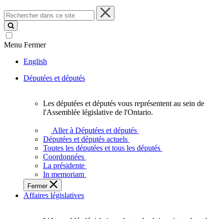
Rechercher
dans
ce
site
Menu
Fermer
English
Députées et députés
Les députées et députés vous représentent au sein de
Les
l'Assemblée législative de l'Ontario.
députées
et
Aller à Députées et députés
députés
Députées et députés actuels
vous
Toutes les députées et tous les députés
représentent
Coordonnées
au
La présidente
sein
In memoriam
de
Fermer
l'Assemblée
Affaires législatives
législative
de
l'Ontario.