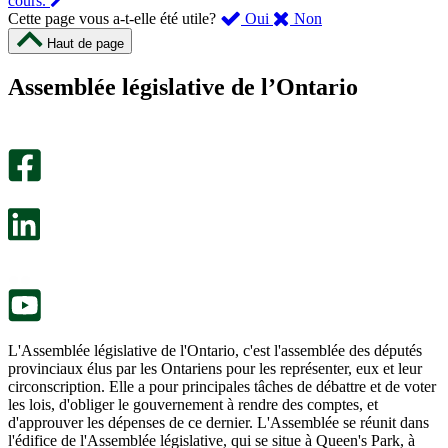
cours.
,
,
Cette page vous a-t-elle été utile?
Oui
Non
cette
cette
Haut de page
page
page
m’a
ne
Assemblée législative de l’Ontario
été
m’a
utile.
pas
Un
été
sondage
utile.
facultatif
Un
s’ouvre
sondage
dans
facultatif
un
s’ouvre
nouvel
dans
onglet.
un
nouvel
onglet.
L'Assemblée législative de l'Ontario, c'est l'assemblée des députés
provinciaux élus par les Ontariens pour les représenter, eux et leur
circonscription. Elle a pour principales tâches de débattre et de voter
les lois, d'obliger le gouvernement à rendre des comptes, et
d'approuver les dépenses de ce dernier. L'Assemblée se réunit dans
l'édifice de l'Assemblée législative, qui se situe à Queen's Park, à