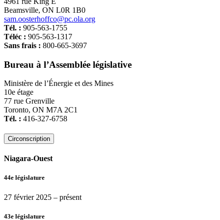
4961 rue King E
Beamsville, ON L0R 1B0
sam.oosterhoffco@pc.ola.org
Tél. :
905-563-1755
Téléc :
905-563-1317
Sans frais :
800-665-3697
Bureau à l’Assemblée législative
Ministère de l’Énergie et des Mines
10e étage
77 rue Grenville
Toronto, ON M7A 2C1
Tél. :
416-327-6758
Circonscription
Niagara-Ouest
44e législature
27 février 2025
– présent
43e législature