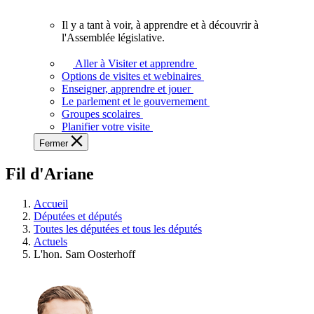
vous.
Il y a tant à voir, à apprendre et à découvrir à
Il
l'Assemblée législative.
y
a
Aller à Visiter et apprendre
tant
Options de visites et webinaires
à
Enseigner, apprendre et jouer
voir,
Le parlement et le gouvernement
à
Groupes scolaires
apprendre
Planifier votre visite
et
Fermer
à
découvrir
Fil d'Ariane
à
l'Assemblée
législative.
Accueil
Députées et députés
Toutes les députées et tous les députés
Actuels
L'hon. Sam Oosterhoff