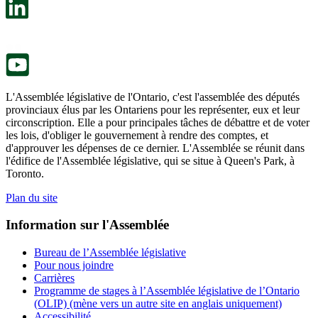
un
s’ouvre
nouvel
dans
onglet.
un
nouvel
onglet.
L'Assemblée législative de l'Ontario, c'est l'assemblée des députés
provinciaux élus par les Ontariens pour les représenter, eux et leur
circonscription. Elle a pour principales tâches de débattre et de voter
les lois, d'obliger le gouvernement à rendre des comptes, et
d'approuver les dépenses de ce dernier. L'Assemblée se réunit dans
l'édifice de l'Assemblée législative, qui se situe à Queen's Park, à
Toronto.
Plan du site
Information sur l'Assemblée
Bureau de l’Assemblée législative
Pour nous joindre
Carrières
Programme de stages à l’Assemblée législative de l’Ontario
(OLIP) (mène vers un autre site en anglais uniquement)
Accessibilité