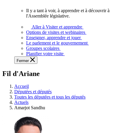
vous.
Il y a tant à voir, à apprendre et à découvrir à
Il
l'Assemblée législative.
y
a
Aller à Visiter et apprendre
tant
Options de visites et webinaires
à
Enseigner, apprendre et jouer
voir,
Le parlement et le gouvernement
à
Groupes scolaires
apprendre
Planifier votre visite
et
Fermer
à
découvrir
Fil d'Ariane
à
l'Assemblée
législative.
Accueil
Députées et députés
Toutes les députées et tous les députés
Actuels
Amarjot Sandhu