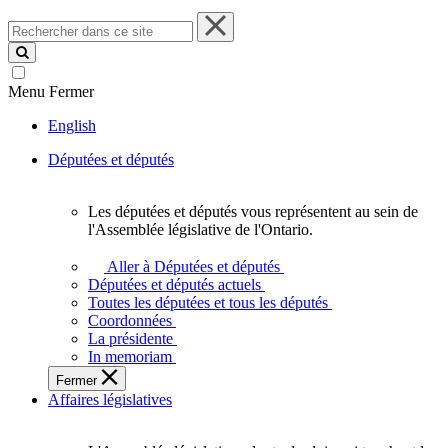
Rechercher
dans
ce
site
Menu
Fermer
English
Députées et députés
Les députées et députés vous représentent au sein de
Les
l'Assemblée législative de l'Ontario.
députées
et
Aller à Députées et députés
députés
Députées et députés actuels
vous
Toutes les députées et tous les députés
représentent
Coordonnées
au
La présidente
sein
In memoriam
de
Fermer
l'Assemblée
Affaires législatives
législative
de
l'Ontario.