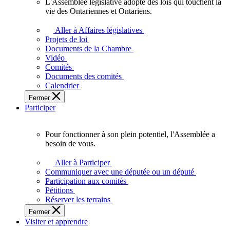
L'Assemblée législative adopte des lois qui touchent la
L'Assemblée
vie des Ontariennes et Ontariens.
législative
adopte
Aller à Affaires législatives
des
Projets de loi
lois
Documents de la Chambre
qui
Vidéo
touchent
Comités
la
Documents des comités
vie
Calendrier
des
Fermer
Ontariennes
Participer
et
Ontariens.
Pour fonctionner à son plein potentiel, l'Assemblée a
Pour
besoin de vous.
fonctionner
à
Aller à Participer
son
Communiquer avec une députée ou un député
plein
Participation aux comités
potentiel,
Pétitions
l'Assemblée
Réserver les terrains
a
Fermer
besoin
Visiter et apprendre
de