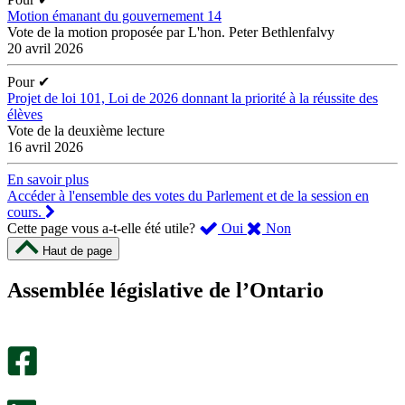
Motion émanant du gouvernement 14
Vote de la motion proposée par L'hon. Peter Bethlenfalvy
20 avril 2026
Pour
✔
Projet de loi 101, Loi de 2026 donnant la priorité à la réussite des
élèves
Vote de la deuxième lecture
16 avril 2026
En savoir plus
Accéder à l'ensemble des votes du Parlement et de la session en
cours.
,
,
Cette page vous a-t-elle été utile?
Oui
Non
cette
cette
Haut de page
page
page
m’a
ne
Assemblée législative de l’Ontario
été
m’a
utile.
pas
Un
été
sondage
utile.
facultatif
Un
s’ouvre
sondage
dans
facultatif