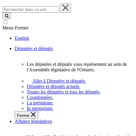
Rechercher
dans
ce
site
Menu
Fermer
English
Députées et députés
Les députées et députés vous représentent au sein de
Les
l'Assemblée législative de l'Ontario.
députées
et
Aller à Députées et députés
députés
Députées et députés actuels
vous
Toutes les députées et tous les députés
représentent
Coordonnées
au
La présidente
sein
In memoriam
de
Fermer
l'Assemblée
Affaires législatives
législative
de
l'Ontario.