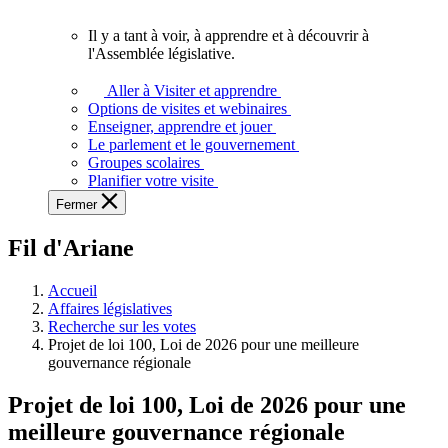
vous.
Il y a tant à voir, à apprendre et à découvrir à
Il
l'Assemblée législative.
y
a
Aller à Visiter et apprendre
tant
Options de visites et webinaires
à
Enseigner, apprendre et jouer
voir,
Le parlement et le gouvernement
à
Groupes scolaires
apprendre
Planifier votre visite
et
Fermer
à
découvrir
Fil d'Ariane
à
l'Assemblée
législative.
Accueil
Affaires législatives
Recherche sur les votes
Projet de loi 100, Loi de 2026 pour une meilleure
gouvernance régionale
Projet de loi 100, Loi de 2026 pour une
meilleure gouvernance régionale