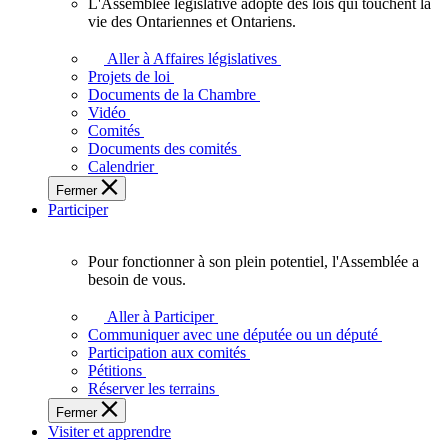
L'Assemblée législative adopte des lois qui touchent la
L'Assemblée
vie des Ontariennes et Ontariens.
législative
adopte
Aller à Affaires législatives
des
Projets de loi
lois
Documents de la Chambre
qui
Vidéo
touchent
Comités
la
Documents des comités
vie
Calendrier
des
Fermer
Ontariennes
Participer
et
Ontariens.
Pour fonctionner à son plein potentiel, l'Assemblée a
Pour
besoin de vous.
fonctionner
à
Aller à Participer
son
Communiquer avec une députée ou un député
plein
Participation aux comités
potentiel,
Pétitions
l'Assemblée
Réserver les terrains
a
Fermer
besoin
Visiter et apprendre
de