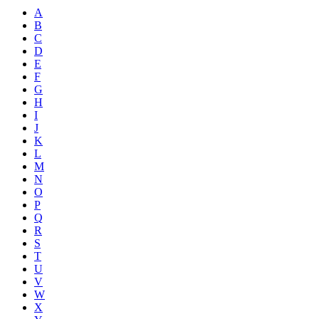
A
B
C
D
E
F
G
H
I
J
K
L
M
N
O
P
Q
R
S
T
U
V
W
X