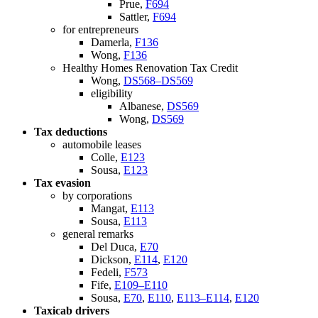
Prue,
F694
Sattler,
F694
for entrepreneurs
Damerla,
F136
Wong,
F136
Healthy Homes Renovation Tax Credit
Wong,
DS568–DS569
eligibility
Albanese,
DS569
Wong,
DS569
Tax deductions
automobile leases
Colle,
E123
Sousa,
E123
Tax evasion
by corporations
Mangat,
E113
Sousa,
E113
general remarks
Del Duca,
E70
Dickson,
E114
,
E120
Fedeli,
F573
Fife,
E109–E110
Sousa,
E70
,
E110
,
E113–E114
,
E120
Taxicab drivers