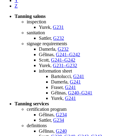
Y
Z
Tanning salons
inspection
Yurek,
G231
sanitation
Sattler,
G232
signage requirements
Damerla,
G232
Gélinas,
G241–G242
Scott,
G241–G242
Yurek,
G231–G232
information sheet
Bartolucci,
G241
Damerla,
G241
Fraser,
G241
Gélinas,
G240–G241
Yurek,
G241
Tanning services
certification program
Gélinas,
G234
Sattler,
G234
definitions
Gélinas,
G240