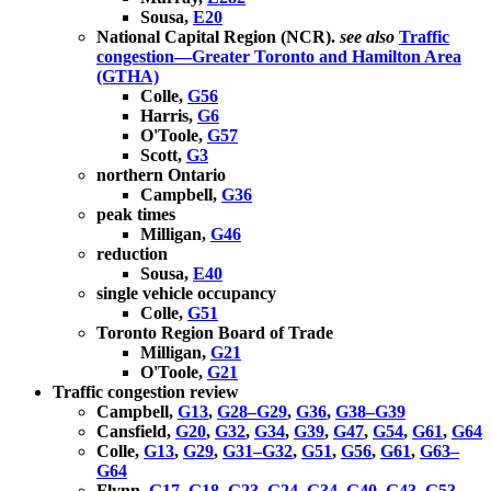
Sousa,
E20
National Capital Region (NCR).
see also
Traffic
congestion—Greater Toronto and Hamilton Area
(GTHA)
Colle,
G56
Harris,
G6
O'Toole,
G57
Scott,
G3
northern Ontario
Campbell,
G36
peak times
Milligan,
G46
reduction
Sousa,
E40
single vehicle occupancy
Colle,
G51
Toronto Region Board of Trade
Milligan,
G21
O'Toole,
G21
Traffic congestion review
Campbell,
G13
,
G28–G29
,
G36
,
G38–G39
Cansfield,
G20
,
G32
,
G34
,
G39
,
G47
,
G54
,
G61
,
G64
Colle,
G13
,
G29
,
G31–G32
,
G51
,
G56
,
G61
,
G63–
G64
Flynn,
G17–G18
,
G23–G24
,
G34
,
G40–G43
,
G53–