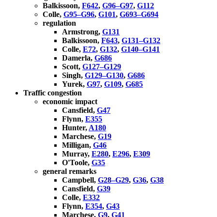
Balkissoon,
F642
,
G96–G97
,
G112
Colle,
G95–G96
,
G101
,
G693–G694
regulation
Armstrong,
G131
Balkissoon,
F643
,
G131–G132
Colle,
E72
,
G132
,
G140–G141
Damerla,
G686
Scott,
G127–G129
Singh,
G129–G130
,
G686
Yurek,
G97
,
G109
,
G685
Traffic congestion
economic impact
Cansfield,
G47
Flynn,
E355
Hunter,
A180
Marchese,
G19
Milligan,
G46
Murray,
E280
,
E296
,
E309
O'Toole,
G35
general remarks
Campbell,
G28–G29
,
G36
,
G38
Cansfield,
G39
Colle,
E332
Flynn,
E354
,
G43
Marchese,
G9
,
G41