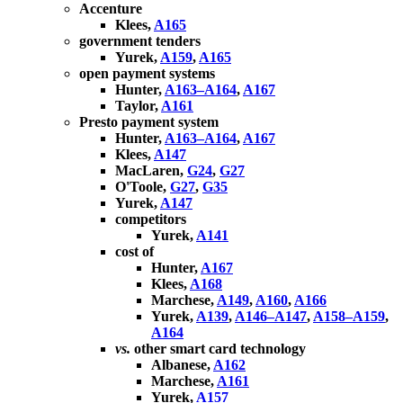
Accenture
Klees,
A165
government tenders
Yurek,
A159
,
A165
open payment systems
Hunter,
A163–A164
,
A167
Taylor,
A161
Presto payment system
Hunter,
A163–A164
,
A167
Klees,
A147
MacLaren,
G24
,
G27
O'Toole,
G27
,
G35
Yurek,
A147
competitors
Yurek,
A141
cost of
Hunter,
A167
Klees,
A168
Marchese,
A149
,
A160
,
A166
Yurek,
A139
,
A146–A147
,
A158–A159
,
A164
vs.
other smart card technology
Albanese,
A162
Marchese,
A161
Yurek,
A157