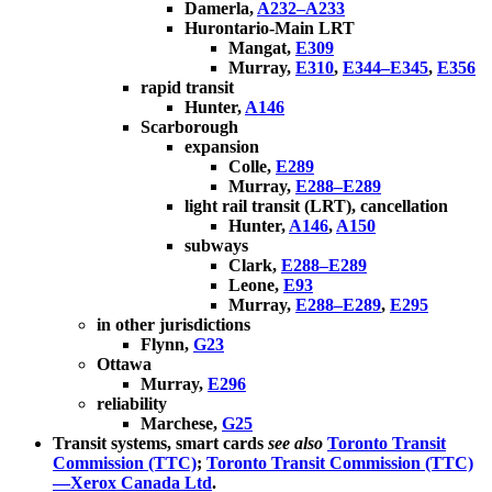
Damerla,
A232–A233
Hurontario-Main LRT
Mangat,
E309
Murray,
E310
,
E344–E345
,
E356
rapid transit
Hunter,
A146
Scarborough
expansion
Colle,
E289
Murray,
E288–E289
light rail transit (LRT), cancellation
Hunter,
A146
,
A150
subways
Clark,
E288–E289
Leone,
E93
Murray,
E288–E289
,
E295
in other jurisdictions
Flynn,
G23
Ottawa
Murray,
E296
reliability
Marchese,
G25
Transit systems, smart cards
see also
Toronto Transit
Commission (TTC)
;
Toronto Transit Commission (TTC)
—Xerox Canada Ltd
.