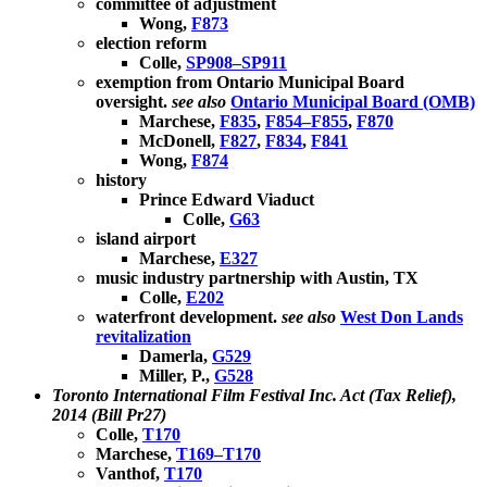
committee of adjustment
Wong,
F873
election reform
Colle,
SP908–SP911
exemption from Ontario Municipal Board
oversight.
see also
Ontario Municipal Board (OMB)
Marchese,
F835
,
F854–F855
,
F870
McDonell,
F827
,
F834
,
F841
Wong,
F874
history
Prince Edward Viaduct
Colle,
G63
island airport
Marchese,
E327
music industry partnership with Austin, TX
Colle,
E202
waterfront development.
see also
West Don Lands
revitalization
Damerla,
G529
Miller, P.,
G528
Toronto International Film Festival Inc. Act (Tax Relief),
2014 (Bill Pr27)
Colle,
T170
Marchese,
T169–T170
Vanthof,
T170