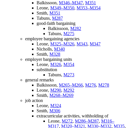
Balkissoon,
M346–M347
,
M351
Leone,
M349–M350
,
M353–M354
Smith,
M351
Tabuns,
M287
good-faith bargaining
Balkissoon,
M282
Tabuns,
M275
employee bargaining agencies
Leone,
M325–M326
,
M343
,
M347
Nicholls,
M340
Smith,
M328
employer bargaining units
Leone,
M326
,
M354
substitution
Tabuns,
M273
general remarks
Balkissoon,
M265–M266
,
M276
,
M278
Leone,
M290
,
M292
Smith,
M268–M269
job action
Leone,
M324
Smith,
M306
extracurricular activities, withholding of
Leone,
M272
,
M286–M287
,
M316–
M317
,
M320–M321
,
M330–M332
,
M335
,