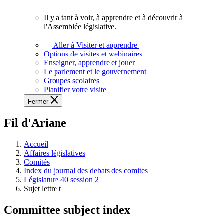
vous.
Il y a tant à voir, à apprendre et à découvrir à
Il
l'Assemblée législative.
y
a
Aller à Visiter et apprendre
tant
Options de visites et webinaires
à
Enseigner, apprendre et jouer
voir,
Le parlement et le gouvernement
à
Groupes scolaires
apprendre
Planifier votre visite
et
Fermer
à
découvrir
Fil d'Ariane
à
l'Assemblée
législative.
Accueil
Affaires législatives
Comités
Index du journal des debats des comites
Législature 40 session 2
Sujet lettre t
Committee subject index