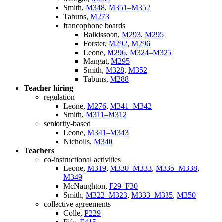
Smith,
M348
,
M351–M352
Tabuns,
M273
francophone boards
Balkissoon,
M293
,
M295
Forster,
M292
,
M296
Leone,
M296
,
M324–M325
Mangat,
M295
Smith,
M328
,
M352
Tabuns,
M288
Teacher hiring
regulation
Leone,
M276
,
M341–M342
Smith,
M311–M312
seniority-based
Leone,
M341–M343
Nicholls,
M340
Teachers
co-instructional activities
Leone,
M319
,
M330–M333
,
M335–M338
,
M349
McNaughton,
F29–F30
Smith,
M322–M323
,
M333–M335
,
M350
collective agreements
Colle,
P229
Fife,
F415