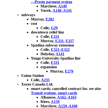
—Presto payment system
Marchese,
A149
Yurek,
A140–A141
subways
Murray,
E282
cost
Colle,
G29
downtown relief line
Colle,
E331
Murray,
E331
,
E357
Spadina subway extension
Colle,
E321–E322
Holyday,
A141
Yonge-University-Spadina line
Colle,
E331
expansion
Murray,
E279
Union Station
Colle,
A235
Xerox Canada Ltd.
smart cards, cancelled contract for.
see also
Transit systems, smart cards
Albanese,
A162–A163
Klees,
A159
Marchese,
A159–A160