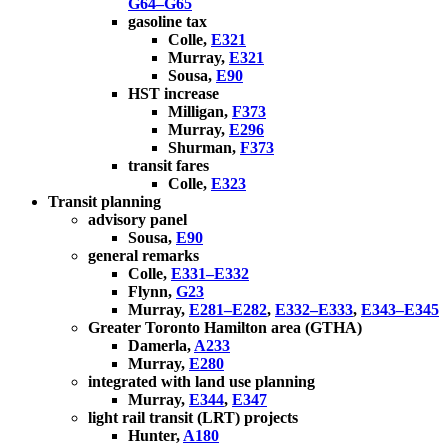
G64–G65
gasoline tax
Colle,
E321
Murray,
E321
Sousa,
E90
HST increase
Milligan,
F373
Murray,
E296
Shurman,
F373
transit fares
Colle,
E323
Transit planning
advisory panel
Sousa,
E90
general remarks
Colle,
E331–E332
Flynn,
G23
Murray,
E281–E282
,
E332–E333
,
E343–E345
Greater Toronto Hamilton area (GTHA)
Damerla,
A233
Murray,
E280
integrated with land use planning
Murray,
E344
,
E347
light rail transit (LRT) projects
Hunter,
A180