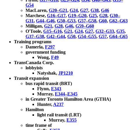
G54
MacLaren,
G20–G21
,
G24
,
G27
,
G38
,
G46
Marchese,
G16–G17
,
G19–G20
,
G25
,
G28
,
G30–
G31
,
G44–G46
,
G50–G53
,
G57–G58
,
G60
,
G62–G63
Milligan,
G21
,
G28
,
G46
,
G59–G60
O'Toole,
G15–G16
,
G21
,
G24
,
G27
,
G32–G33
,
G35
,
G37–G38
,
G42–G44
,
G50
,
G54–G55
,
G57
,
G64–G65
Training programs
Damerla,
F297
government funding
Wong,
F49
TransCanada Corp.
lobbyists
Natyshak,
JP1210
Transit expansion
bus rapid transit (BRT)
Flynn,
E343
Murray,
E344–E345
in Greater Toronto Hamilton Area (GTHA)
Hunter,
A237
Hamilton
light rail transit (LRT)
Murray,
E355
time frame of