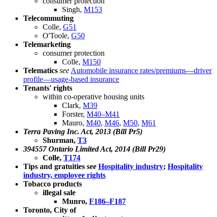
consumer protection
Singh,
M153
Telecommuting
Colle,
G51
O'Toole,
G50
Telemarketing
consumer protection
Colle,
M150
Telematics
see
Automobile insurance rates/premiums—driver
profile—usage-based insurance
Tenants' rights
within co-operative housing units
Clark,
M39
Forster,
M40–M41
Mauro,
M40
,
M46
,
M50
,
M61
Terra Paving Inc. Act, 2013 (Bill Pr5)
Shurman,
T3
394557 Ontario Limited Act, 2014 (Bill Pr29)
Colle,
T174
Tips and gratuities
see
Hospitality industry
;
Hospitality
industry, employee rights
Tobacco products
illegal sale
Munro,
F186–F187
Toronto, City of