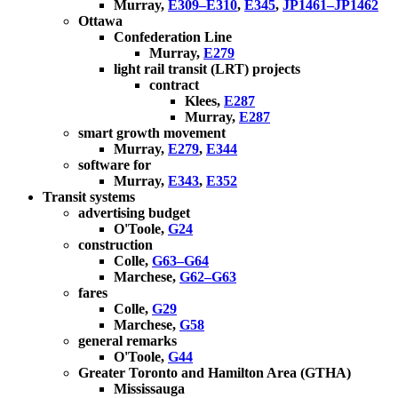
Murray,
E309–E310
,
E345
,
JP1461–JP1462
Ottawa
Confederation Line
Murray,
E279
light rail transit (LRT) projects
contract
Klees,
E287
Murray,
E287
smart growth movement
Murray,
E279
,
E344
software for
Murray,
E343
,
E352
Transit systems
advertising budget
O'Toole,
G24
construction
Colle,
G63–G64
Marchese,
G62–G63
fares
Colle,
G29
Marchese,
G58
general remarks
O'Toole,
G44
Greater Toronto and Hamilton Area (GTHA)
Mississauga