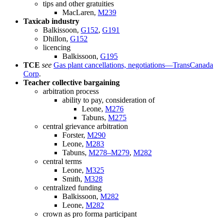
tips and other gratuities
MacLaren,
M239
Taxicab industry
Balkissoon,
G152
,
G191
Dhillon,
G152
licencing
Balkissoon,
G195
TCE
see
Gas plant cancellations, negotiations—TransCanada
Corp
.
Teacher collective bargaining
arbitration process
ability to pay, consideration of
Leone,
M276
Tabuns,
M275
central grievance arbitration
Forster,
M290
Leone,
M283
Tabuns,
M278–M279
,
M282
central terms
Leone,
M325
Smith,
M328
centralized funding
Balkissoon,
M282
Leone,
M282
crown as pro forma participant