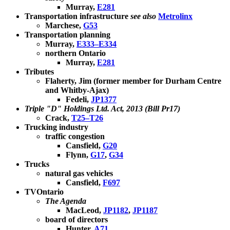
Murray,
E281
Transportation infrastructure
see also
Metrolinx
Marchese,
G53
Transportation planning
Murray,
E333–E334
northern Ontario
Murray,
E281
Tributes
Flaherty, Jim (former member for Durham Centre
and Whitby-Ajax)
Fedeli,
JP1377
Triple "D" Holdings Ltd. Act, 2013 (Bill Pr17)
Crack,
T25–T26
Trucking industry
traffic congestion
Cansfield,
G20
Flynn,
G17
,
G34
Trucks
natural gas vehicles
Cansfield,
F697
TVOntario
The Agenda
MacLeod,
JP1182
,
JP1187
board of directors
Hunter,
A71