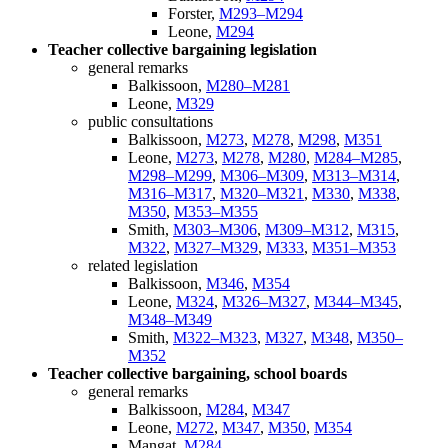
Forster,
M293–M294
Leone,
M294
Teacher collective bargaining legislation
general remarks
Balkissoon,
M280–M281
Leone,
M329
public consultations
Balkissoon,
M273
,
M278
,
M298
,
M351
Leone,
M273
,
M278
,
M280
,
M284–M285
,
M298–M299
,
M306–M309
,
M313–M314
,
M316–M317
,
M320–M321
,
M330
,
M338
,
M350
,
M353–M355
Smith,
M303–M306
,
M309–M312
,
M315
,
M322
,
M327–M329
,
M333
,
M351–M353
related legislation
Balkissoon,
M346
,
M354
Leone,
M324
,
M326–M327
,
M344–M345
,
M348–M349
Smith,
M322–M323
,
M327
,
M348
,
M350–
M352
Teacher collective bargaining, school boards
general remarks
Balkissoon,
M284
,
M347
Leone,
M272
,
M347
,
M350
,
M354
Mangat,
M284