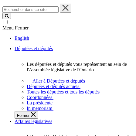
Rechercher
dans
ce
site
Menu
Fermer
English
Députées et députés
Les députées et députés vous représentent au sein de
Les
l'Assemblée législative de l'Ontario.
députées
et
Aller à Députées et députés
députés
Députées et députés actuels
vous
Toutes les députées et tous les députés
représentent
Coordonnées
au
La présidente
sein
In memoriam
de
Fermer
l'Assemblée
Affaires législatives
législative
de
l'Ontario.