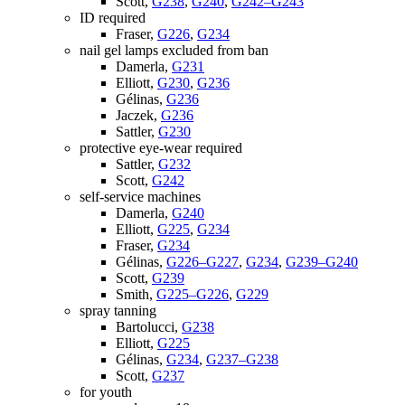
Scott,
G238
,
G240
,
G242–G243
ID required
Fraser,
G226
,
G234
nail gel lamps excluded from ban
Damerla,
G231
Elliott,
G230
,
G236
Gélinas,
G236
Jaczek,
G236
Sattler,
G230
protective eye-wear required
Sattler,
G232
Scott,
G242
self-service machines
Damerla,
G240
Elliott,
G225
,
G234
Fraser,
G234
Gélinas,
G226–G227
,
G234
,
G239–G240
Scott,
G239
Smith,
G225–G226
,
G229
spray tanning
Bartolucci,
G238
Elliott,
G225
Gélinas,
G234
,
G237–G238
Scott,
G237
for youth