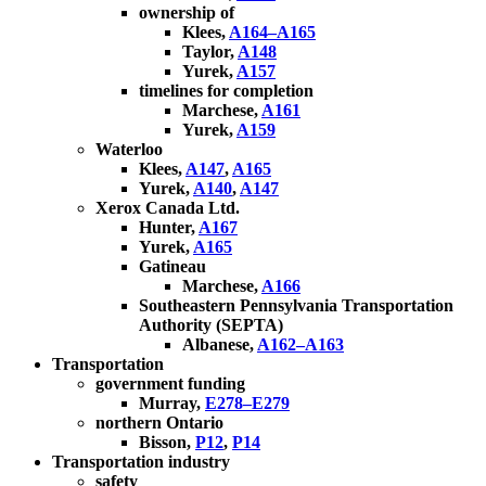
ownership of
Klees,
A164–A165
Taylor,
A148
Yurek,
A157
timelines for completion
Marchese,
A161
Yurek,
A159
Waterloo
Klees,
A147
,
A165
Yurek,
A140
,
A147
Xerox Canada Ltd.
Hunter,
A167
Yurek,
A165
Gatineau
Marchese,
A166
Southeastern Pennsylvania Transportation
Authority (SEPTA)
Albanese,
A162–A163
Transportation
government funding
Murray,
E278–E279
northern Ontario
Bisson,
P12
,
P14
Transportation industry
safety