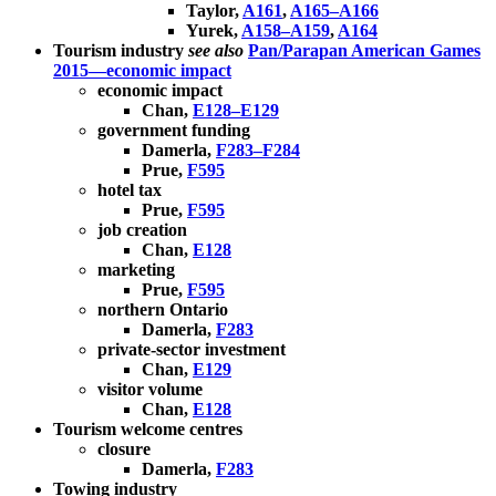
Taylor,
A161
,
A165–A166
Yurek,
A158–A159
,
A164
Tourism industry
see also
Pan/Parapan American Games
2015—economic impact
economic impact
Chan,
E128–E129
government funding
Damerla,
F283–F284
Prue,
F595
hotel tax
Prue,
F595
job creation
Chan,
E128
marketing
Prue,
F595
northern Ontario
Damerla,
F283
private-sector investment
Chan,
E129
visitor volume
Chan,
E128
Tourism welcome centres
closure
Damerla,
F283
Towing industry