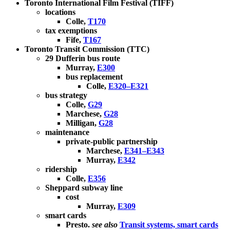
Toronto International Film Festival (TIFF)
locations
Colle,
T170
tax exemptions
Fife,
T167
Toronto Transit Commission (TTC)
29 Dufferin bus route
Murray,
E300
bus replacement
Colle,
E320–E321
bus strategy
Colle,
G29
Marchese,
G28
Milligan,
G28
maintenance
private-public partnership
Marchese,
E341–E343
Murray,
E342
ridership
Colle,
E356
Sheppard subway line
cost
Murray,
E309
smart cards
Presto.
see also
Transit systems, smart cards