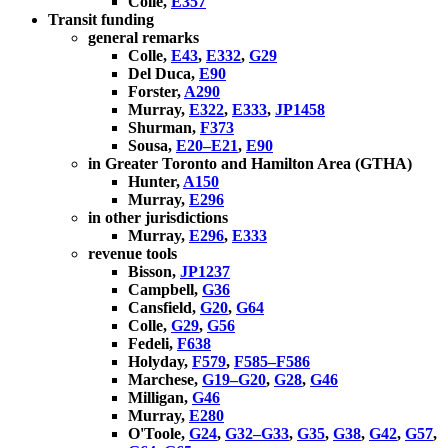
Colle,
E357
Transit funding
general remarks
Colle,
E43
,
E332
,
G29
Del Duca,
E90
Forster,
A290
Murray,
E322
,
E333
,
JP1458
Shurman,
F373
Sousa,
E20–E21
,
E90
in Greater Toronto and Hamilton Area (GTHA)
Hunter,
A150
Murray,
E296
in other jurisdictions
Murray,
E296
,
E333
revenue tools
Bisson,
JP1237
Campbell,
G36
Cansfield,
G20
,
G64
Colle,
G29
,
G56
Fedeli,
F638
Holyday,
F579
,
F585–F586
Marchese,
G19–G20
,
G28
,
G46
Milligan,
G46
Murray,
E280
O'Toole,
G24
,
G32–G33
,
G35
,
G38
,
G42
,
G57
,