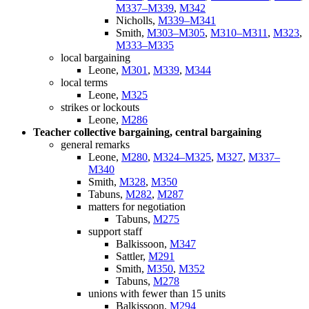
M337–M339
,
M342
Nicholls,
M339–M341
Smith,
M303–M305
,
M310–M311
,
M323
,
M333–M335
local bargaining
Leone,
M301
,
M339
,
M344
local terms
Leone,
M325
strikes or lockouts
Leone,
M286
Teacher collective bargaining, central bargaining
general remarks
Leone,
M280
,
M324–M325
,
M327
,
M337–
M340
Smith,
M328
,
M350
Tabuns,
M282
,
M287
matters for negotiation
Tabuns,
M275
support staff
Balkissoon,
M347
Sattler,
M291
Smith,
M350
,
M352
Tabuns,
M278
unions with fewer than 15 units
Balkissoon,
M294