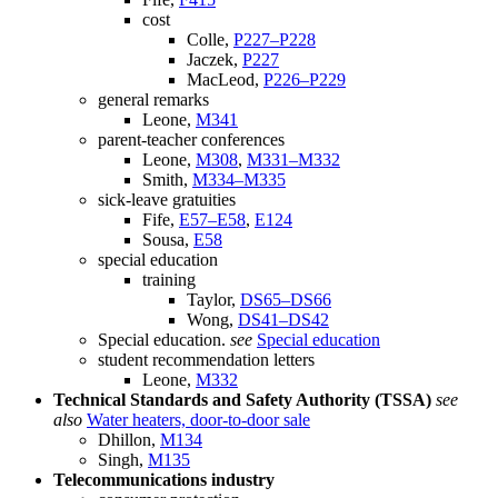
cost
Colle,
P227–P228
Jaczek,
P227
MacLeod,
P226–P229
general remarks
Leone,
M341
parent-teacher conferences
Leone,
M308
,
M331–M332
Smith,
M334–M335
sick-leave gratuities
Fife,
E57–E58
,
E124
Sousa,
E58
special education
training
Taylor,
DS65–DS66
Wong,
DS41–DS42
Special education.
see
Special education
student recommendation letters
Leone,
M332
Technical Standards and Safety Authority (TSSA)
see
also
Water heaters, door-to-door sale
Dhillon,
M134
Singh,
M135
Telecommunications industry