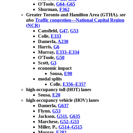
O'Toole,
G64–G65
Shurman,
F362
Greater Toronto and Hamilton Area (GTHA).
see
also
Traffic congestion—National Capital Region
(NCR)
Cansfield,
G47
,
G53
Colle,
E333
Damerla,
A230
Harris,
G6
Murray,
E333–E334
O'Toole,
G50
Scott,
G3
economic impact
Sousa,
E90
modal splits
Colle,
E356–E357
high-occupancy toll (HOT) lanes
Sousa,
E20
high-occupancy vehicle (HOV) lanes
Damerla,
G637
Flynn,
G53
Jackson,
G511
,
G635
Marchese,
G52–G53
Miller, P.,
G514–G515
Murray,
E282