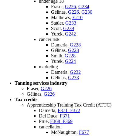
under age 18
Fraser,
G226
,
G234
Gélinas,
G226
,
G230
Matthews,
E210
Sattler,
G233
Scott,
G239
Yurek,
G242
cancer risk
Damerla,
G228
Gélinas,
G223
Smith,
G228
Yurek,
G224
marketing
Damerla,
G232
Gélinas,
G233
Tanning services industry
Fraser,
G226
Gélinas,
G226
Tax credits
Apprenticeship Training Tax Credit (ATTC)
Damerla,
F371–F372
Del Duca,
F371
Prue,
F368–F369
cancellation
McNaughton,
F677