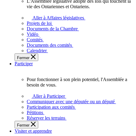
L'Assemblée législative adopte des lois qui touchent la
L'Assemblée
vie des Ontariennes et Ontariens.
législative
adopte
Aller à Affaires législatives
des
Projets de loi
lois
Documents de la Chambre
qui
Vidéo
touchent
Comités
la
Documents des comités
vie
Calendrier
des
Fermer
Ontariennes
Participer
et
Ontariens.
Pour fonctionner à son plein potentiel, l'Assemblée a
Pour
besoin de vous.
fonctionner
à
Aller à Participer
son
Communiquer avec une députée ou un député
plein
Participation aux comités
potentiel,
Pétitions
l'Assemblée
Réserver les terrains
a
Fermer
besoin
Visiter et apprendre
de