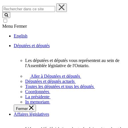
Rechercher
dans
ce
site
Menu
Fermer
English
Députées et députés
Les députées et députés vous représentent au sein de
Les
l'Assemblée législative de l'Ontario.
députées
et
Aller à Députées et députés
députés
Députées et députés actuels
vous
Toutes les députées et tous les députés
représentent
Coordonnées
au
La présidente
sein
In memoriam
de
Fermer
l'Assemblée
Affaires législatives
législative
de
l'Ontario.