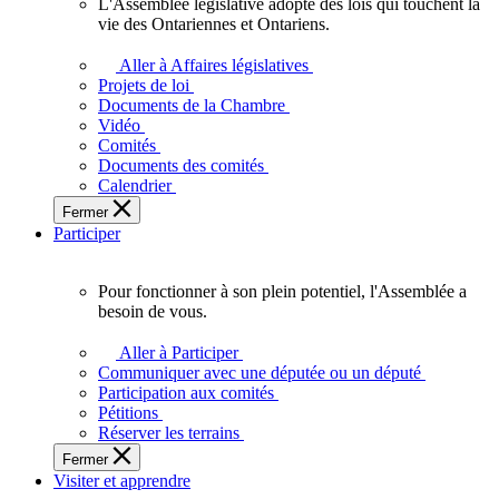
L'Assemblée législative adopte des lois qui touchent la
L'Assemblée
vie des Ontariennes et Ontariens.
législative
adopte
Aller à Affaires législatives
des
Projets de loi
lois
Documents de la Chambre
qui
Vidéo
touchent
Comités
la
Documents des comités
vie
Calendrier
des
Fermer
Ontariennes
Participer
et
Ontariens.
Pour fonctionner à son plein potentiel, l'Assemblée a
Pour
besoin de vous.
fonctionner
à
Aller à Participer
son
Communiquer avec une députée ou un député
plein
Participation aux comités
potentiel,
Pétitions
l'Assemblée
Réserver les terrains
a
Fermer
besoin
Visiter et apprendre
de