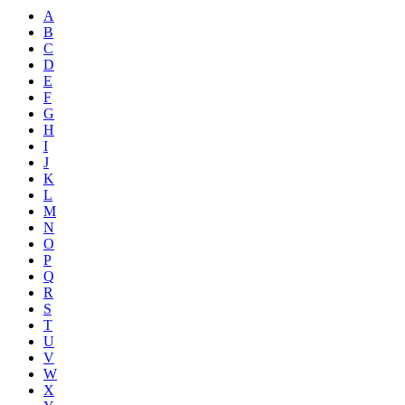
A
B
C
D
E
F
G
H
I
J
K
L
M
N
O
P
Q
R
S
T
U
V
W
X