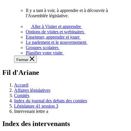
vous.
Il y a tant à voir, à apprendre et à découvrir à
Il
l'Assemblée législative.
y
a
Aller à Visiter et apprendre
tant
Options de visites et webinaires
à
Enseigner, apprendre et jouer
voir,
Le parlement et le gouvernement
à
Groupes scolaires
apprendre
Planifier votre visite
et
Fermer
à
découvrir
Fil d'Ariane
à
l'Assemblée
législative.
Accueil
Affaires législatives
Comités
Index du journal des debats des comites
Législature 41 session 3
Intervenant lettre a
Index des intervenants