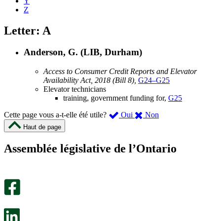
Y
Z
Letter: A
Anderson, G. (LIB, Durham)
Access to Consumer Credit Reports and Elevator
Availability Act, 2018 (Bill 8),
G24–G25
Elevator technicians
training, government funding for,
G25
,
,
Cette page vous a-t-elle été utile?
Oui
Non
cette
cette
Haut de page
page
page
m’a
ne
Assemblée législative de l’Ontario
été
m’a
utile.
pas
Un
été
sondage
utile.
facultatif
Un
s’ouvre
sondage
dans
facultatif
un
s’ouvre
nouvel
dans