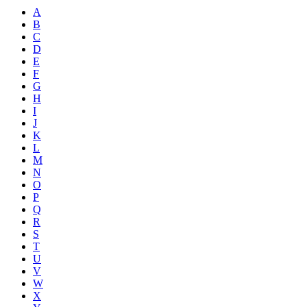
A
B
C
D
E
F
G
H
I
J
K
L
M
N
O
P
Q
R
S
T
U
V
W
X