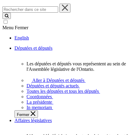
Rechercher
dans
ce
site
Menu
Fermer
English
Députées et députés
Les députées et députés vous représentent au sein de
Les
l'Assemblée législative de l'Ontario.
députées
et
Aller à Députées et députés
députés
Députées et députés actuels
vous
Toutes les députées et tous les députés
représentent
Coordonnées
au
La présidente
sein
In memoriam
de
Fermer
l'Assemblée
Affaires législatives
législative
de
l'Ontario.