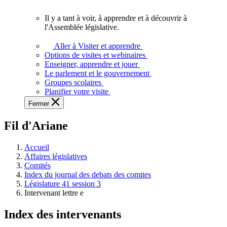
vous.
Il y a tant à voir, à apprendre et à découvrir à
Il
l'Assemblée législative.
y
a
Aller à Visiter et apprendre
tant
Options de visites et webinaires
à
Enseigner, apprendre et jouer
voir,
Le parlement et le gouvernement
à
Groupes scolaires
apprendre
Planifier votre visite
et
Fermer
à
découvrir
Fil d'Ariane
à
l'Assemblée
législative.
Accueil
Affaires législatives
Comités
Index du journal des debats des comites
Législature 41 session 3
Intervenant lettre e
Index des intervenants