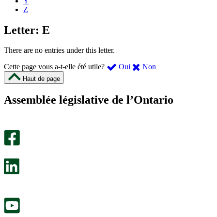
Y
Z
Letter: E
There are no entries under this letter.
,
,
Cette page vous a-t-elle été utile?
Oui
Non
cette
cette
Haut de page
page
page
m’a
ne
Assemblée législative de l’Ontario
été
m’a
utile.
pas
Un
été
sondage
utile.
facultatif
Un
s’ouvre
sondage
dans
facultatif
un
s’ouvre
nouvel
dans
onglet.
un
nouvel
onglet.