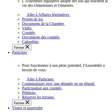
L'Assemblée législative adopte des lois qui touchent la
L'Assemblée
vie des Ontariennes et Ontariens.
législative
adopte
Aller à Affaires législatives
des
Projets de loi
lois
Documents de la Chambre
qui
Vidéo
touchent
Comités
la
Documents des comités
vie
Calendrier
des
Fermer
Ontariennes
Participer
et
Ontariens.
Pour fonctionner à son plein potentiel, l'Assemblée a
Pour
besoin de vous.
fonctionner
à
Aller à Participer
son
Communiquer avec une députée ou un député
plein
Participation aux comités
potentiel,
Pétitions
l'Assemblée
Réserver les terrains
a
Fermer
besoin
Visiter et apprendre
de