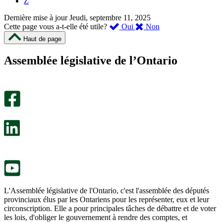
Z
Dernière mise à jour
Jeudi, septembre 11, 2025
,
,
Cette page vous a-t-elle été utile?
Oui
Non
cette
cette
Haut de page
page
page
m’a
ne
Assemblée législative de l’Ontario
été
m’a
utile.
pas
Un
été
sondage
utile.
facultatif
Un
s’ouvre
sondage
dans
facultatif
un
s’ouvre
nouvel
dans
onglet.
un
nouvel
onglet.
L'Assemblée législative de l'Ontario, c'est l'assemblée des députés
provinciaux élus par les Ontariens pour les représenter, eux et leur
circonscription. Elle a pour principales tâches de débattre et de voter
les lois, d'obliger le gouvernement à rendre des comptes, et