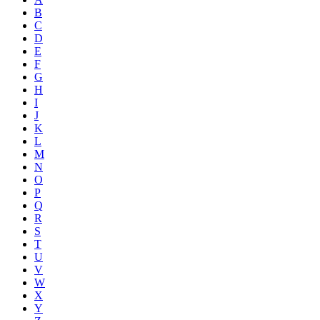
B
C
D
E
F
G
H
I
J
K
L
M
N
O
P
Q
R
S
T
U
V
W
X
Y