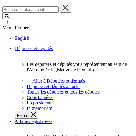
Rechercher
dans
ce
site
Menu
Fermer
English
Députées et députés
Les députées et députés vous représentent au sein de
Les
l'Assemblée législative de l'Ontario.
députées
et
Aller à Députées et députés
députés
Députées et députés actuels
vous
Toutes les députées et tous les députés
représentent
Coordonnées
au
La présidente
sein
In memoriam
de
Fermer
l'Assemblée
Affaires législatives
législative
de
l'Ontario.