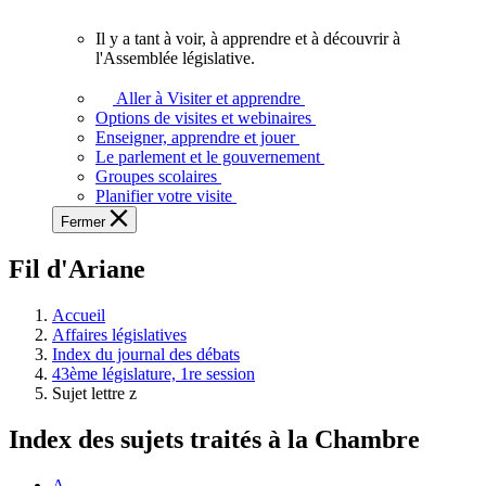
vous.
Il y a tant à voir, à apprendre et à découvrir à
Il
l'Assemblée législative.
y
a
Aller à Visiter et apprendre
tant
Options de visites et webinaires
à
Enseigner, apprendre et jouer
voir,
Le parlement et le gouvernement
à
Groupes scolaires
apprendre
Planifier votre visite
et
Fermer
à
découvrir
Fil d'Ariane
à
l'Assemblée
législative.
Accueil
Affaires législatives
Index du journal des débats
43ème législature, 1re session
Sujet lettre z
Index des sujets traités à la Chambre
A