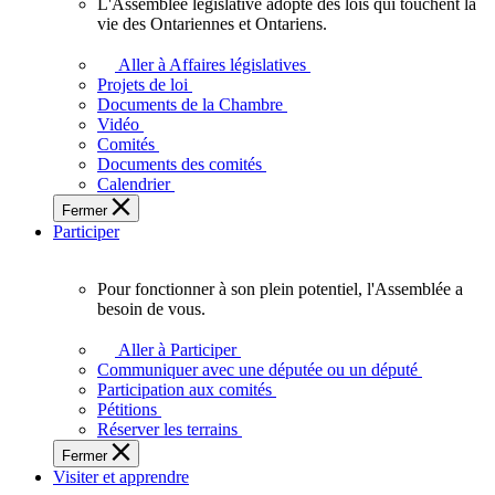
L'Assemblée législative adopte des lois qui touchent la
L'Assemblée
vie des Ontariennes et Ontariens.
législative
adopte
Aller à Affaires législatives
des
Projets de loi
lois
Documents de la Chambre
qui
Vidéo
touchent
Comités
la
Documents des comités
vie
Calendrier
des
Fermer
Ontariennes
Participer
et
Ontariens.
Pour fonctionner à son plein potentiel, l'Assemblée a
Pour
besoin de vous.
fonctionner
à
Aller à Participer
son
Communiquer avec une députée ou un député
plein
Participation aux comités
potentiel,
Pétitions
l'Assemblée
Réserver les terrains
a
Fermer
besoin
Visiter et apprendre
de