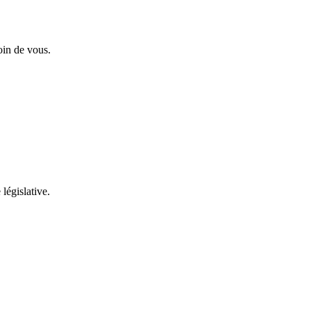
oin de vous.
 législative.