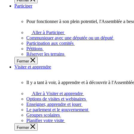
Fermer
des
Participer
Ontariennes
et
Ontariens.
Pour fonctionner à son plein potentiel, l'Assemblée a bes
Pour
fonctionner
Aller à Participer
à
Communiquer avec une députée ou un député
son
Participation aux comités
plein
Pétitions
potentiel,
Réserver les terrains
l'Assemblée
Fermer
a
Visiter et apprendre
besoin
de
vous.
Il y a tant à voir, à apprendre et à découvrir à l'Assemblée
Il
y
Aller à Visiter et apprendre
a
Options de visites et webinaires
tant
Enseigner, apprendre et jouer
à
Le parlement et le gouvernement
voir,
Groupes scolaires
à
Planifier votre visite
apprendre
Fermer
et