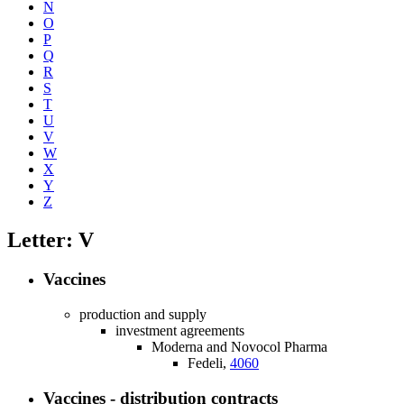
N
O
P
Q
R
S
T
U
V
W
X
Y
Z
Letter: V
Vaccines
production and supply
investment agreements
Moderna and Novocol Pharma
Fedeli,
4060
Vaccines - distribution contracts