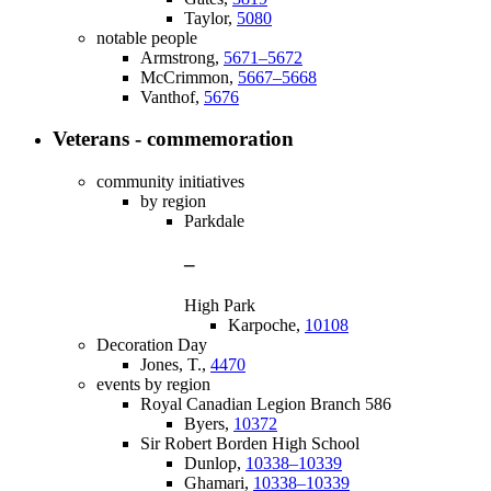
Taylor,
5080
notable people
Armstrong,
5671–5672
McCrimmon,
5667–5668
Vanthof,
5676
Veterans - commemoration
community initiatives
by region
Parkdale
–
High Park
Karpoche,
10108
Decoration Day
Jones, T.,
4470
events by region
Royal Canadian Legion Branch 586
Byers,
10372
Sir Robert Borden High School
Dunlop,
10338–10339
Ghamari,
10338–10339