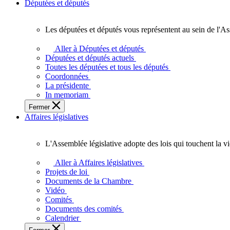
Députées et députés
Les députées et députés vous représentent au sein de l'As
Les
députées
Aller à Députées et députés
et
Députées et députés actuels
députés
Toutes les députées et tous les députés
vous
Coordonnées
représentent
La présidente
au
In memoriam
sein
Fermer
de
Affaires législatives
l'Assemblée
législative
de
L'Assemblée législative adopte des lois qui touchent la v
l'Ontario.
L'Assemblée
législative
Aller à Affaires législatives
adopte
Projets de loi
des
Documents de la Chambre
lois
Vidéo
qui
Comités
touchent
Documents des comités
la
Calendrier
vie