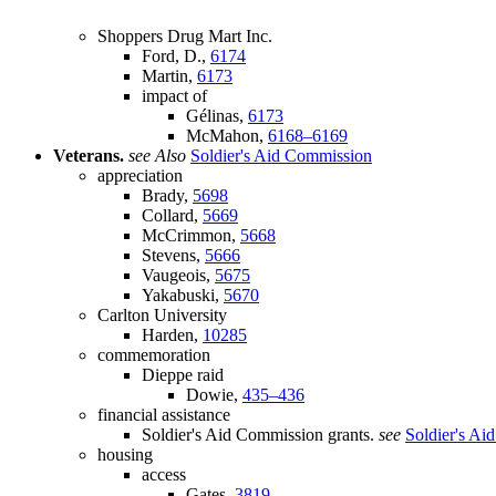
Shoppers Drug Mart Inc.
Ford, D.,
6174
Martin,
6173
impact of
Gélinas,
6173
McMahon,
6168–6169
Veterans.
see Also
Soldier's Aid Commission
appreciation
Brady,
5698
Collard,
5669
McCrimmon,
5668
Stevens,
5666
Vaugeois,
5675
Yakabuski,
5670
Carlton University
Harden,
10285
commemoration
Dieppe raid
Dowie,
435–436
financial assistance
Soldier's Aid Commission grants.
see
Soldier's Ai
housing
access
Gates,
3819