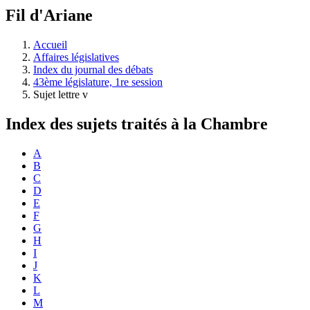
à
Fil d'Ariane
découvrir
à
l'Assemblée
Accueil
législative.
Affaires législatives
Index du journal des débats
43ème législature, 1re session
Sujet lettre v
Index des sujets traités à la Chambre
A
B
C
D
E
F
G
H
I
J
K
L
M