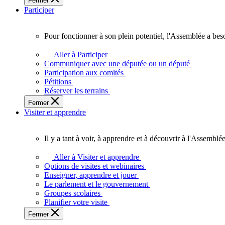
Fermer
des
Participer
Ontariennes
et
Ontariens.
Pour fonctionner à son plein potentiel, l'Assemblée a bes
Pour
fonctionner
Aller à Participer
à
Communiquer avec une députée ou un député
son
Participation aux comités
plein
Pétitions
potentiel,
Réserver les terrains
l'Assemblée
Fermer
a
Visiter et apprendre
besoin
de
vous.
Il y a tant à voir, à apprendre et à découvrir à l'Assemblée
Il
y
Aller à Visiter et apprendre
a
Options de visites et webinaires
tant
Enseigner, apprendre et jouer
à
Le parlement et le gouvernement
voir,
Groupes scolaires
à
Planifier votre visite
apprendre
Fermer
et