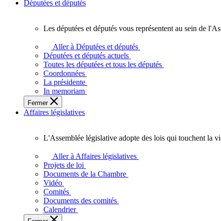
Députées et députés
Les députées et députés vous représentent au sein de l'As
Les
députées
Aller à Députées et députés
et
Députées et députés actuels
députés
Toutes les députées et tous les députés
vous
Coordonnées
représentent
La présidente
au
In memoriam
sein
Fermer
de
Affaires législatives
l'Assemblée
législative
de
L'Assemblée législative adopte des lois qui touchent la v
l'Ontario.
L'Assemblée
législative
Aller à Affaires législatives
adopte
Projets de loi
des
Documents de la Chambre
lois
Vidéo
qui
Comités
touchent
Documents des comités
la
Calendrier
vie