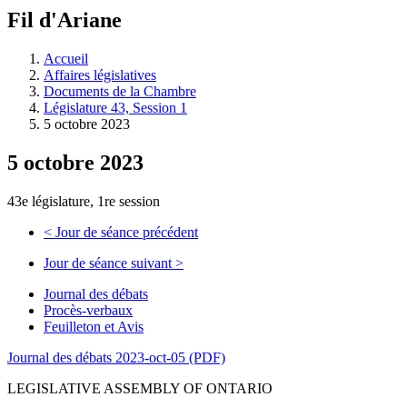
à
Fil d'Ariane
découvrir
à
l'Assemblée
Accueil
législative.
Affaires législatives
Documents de la Chambre
Législature 43, Session 1
5 octobre 2023
5 octobre 2023
43e législature, 1re session
<
Jour de séance précédent
Jour de séance suivant
>
Journal des débats
Procès-verbaux
Feuilleton et Avis
Journal des débats 2023-oct-05 (PDF)
LEGISLATIVE ASSEMBLY OF ONTARIO