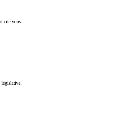
oin de vous.
 législative.