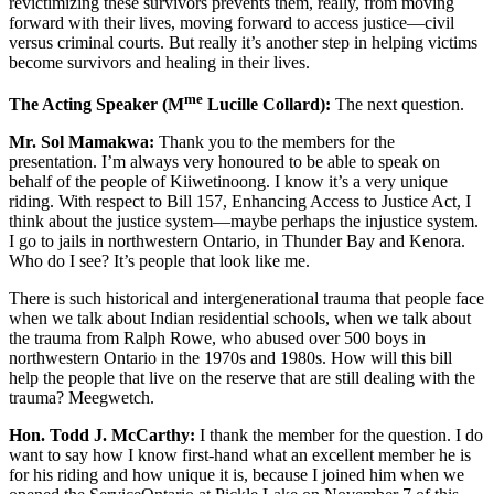
revictimizing these survivors prevents them, really, from moving
forward with their lives, moving forward to access justice—civil
versus criminal courts. But really it’s another step in helping victims
become survivors and healing in their lives.
me
The Acting Speaker (M
Lucille Collard):
The next question.
Mr. Sol Mamakwa:
Thank you to the members for the
presentation. I’m always very honoured to be able to speak on
behalf of the people of Kiiwetinoong. I know it’s a very unique
riding. With respect to Bill 157, Enhancing Access to Justice Act, I
think about the justice system—maybe perhaps the injustice system.
I go to jails in northwestern Ontario, in Thunder Bay and Kenora.
Who do I see? It’s people that look like me.
There is such historical and intergenerational trauma that people face
when we talk about Indian residential schools, when we talk about
the trauma from Ralph Rowe, who abused over 500 boys in
northwestern Ontario in the 1970s and 1980s. How will this bill
help the people that live on the reserve that are still dealing with the
trauma? Meegwetch.
Hon. Todd J. McCarthy:
I thank the member for the question. I do
want to say how I know first-hand what an excellent member he is
for his riding and how unique it is, because I joined him when we