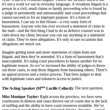
it’s not a word we use in everyday language. A vexatious litigant is a
person in a civil, small claims or family proceeding who is found by
a judge to persistently and unreasonably start court proceedings that
cannot succeed or for an improper purpose. It’s a form of
harassment, I can say to this House—a very nasty form of
harassment. Anyone who has ever received a statement of claim in
the mail—and the first thing I had to do as defence counsel was to
calm down my client, because you can say anything in a statement
of claim. They’re mere allegations. It’s only in rare occasions that
allegations are struck out.
Imagine getting more and more statements of claim from one
litigant, and then they’re amended. It’s a form of harassment that’s
unacceptable. It’s using court procedures to harass another for no
legitimate reason. So we’ve increased the ability of judges to throw
out those cases, to stop those litigants from harassing others. There’s
an appeal process and a notice process. That frees judges to deal
with legitimate cases and enhances access to justice.
me
The Acting Speaker (M
Lucille Collard):
The next question.
Miss Monique Taylor:
Right across the province, we have seen
courtrooms in distress and cases thrown out of courts due to the lack
of staffing and the ability to have court resources available. We’ve
seen sexual assault thrown out, impaired driving, firearms—sexual