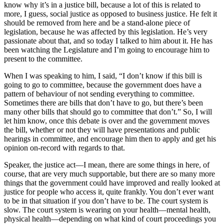
know why it’s in a justice bill, because a lot of this is related to
more, I guess, social justice as opposed to business justice. He felt it
should be removed from here and be a stand-alone piece of
legislation, because he was affected by this legislation. He’s very
passionate about that, and so today I talked to him about it. He has
been watching the Legislature and I’m going to encourage him to
present to the committee.
When I was speaking to him, I said, “I don’t know if this bill is
going to go to committee, because the government does have a
pattern of behaviour of not sending everything to committee.
Sometimes there are bills that don’t have to go, but there’s been
many other bills that should go to committee that don’t.” So, I will
let him know, once this debate is over and the government moves
the bill, whether or not they will have presentations and public
hearings in committee, and encourage him then to apply and get his
opinion on-record with regards to that.
Speaker, the justice act—I mean, there are some things in here, of
course, that are very much supportable, but there are so many more
things that the government could have improved and really looked at
justice for people who access it, quite frankly. You don’t ever want
to be in that situation if you don’t have to be. The court system is
slow. The court system is wearing on your health—mental health,
physical health—depending on what kind of court proceedings you