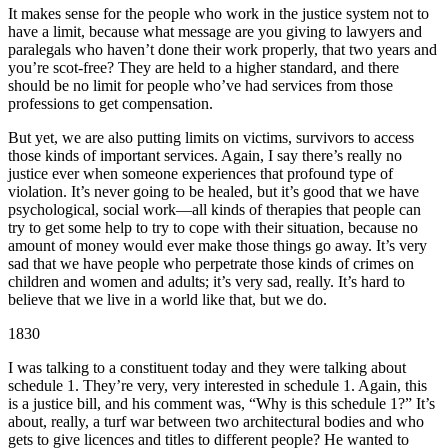
It makes sense for the people who work in the justice system not to
have a limit, because what message are you giving to lawyers and
paralegals who haven’t done their work properly, that two years and
you’re scot-free? They are held to a higher standard, and there
should be no limit for people who’ve had services from those
professions to get compensation.
But yet, we are also putting limits on victims, survivors to access
those kinds of important services. Again, I say there’s really no
justice ever when someone experiences that profound type of
violation. It’s never going to be healed, but it’s good that we have
psychological, social work—all kinds of therapies that people can
try to get some help to try to cope with their situation, because no
amount of money would ever make those things go away. It’s very
sad that we have people who perpetrate those kinds of crimes on
children and women and adults; it’s very sad, really. It’s hard to
believe that we live in a world like that, but we do.
1830
I was talking to a constituent today and they were talking about
schedule 1. They’re very, very interested in schedule 1. Again, this
is a justice bill, and his comment was, “Why is this schedule 1?” It’s
about, really, a turf war between two architectural bodies and who
gets to give licences and titles to different people? He wanted to