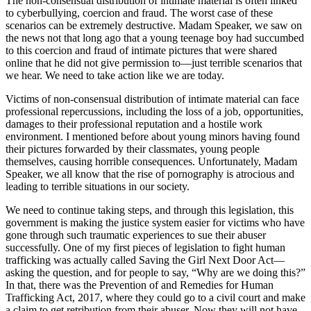
The non-consensual distribution of intimate material is often linked
to cyberbullying, coercion and fraud. The worst case of these
scenarios can be extremely destructive. Madam Speaker, we saw on
the news not that long ago that a young teenage boy had succumbed
to this coercion and fraud of intimate pictures that were shared
online that he did not give permission to—just terrible scenarios that
we hear. We need to take action like we are today.
Victims of non-consensual distribution of intimate material can face
professional repercussions, including the loss of a job, opportunities,
damages to their professional reputation and a hostile work
environment. I mentioned before about young minors having found
their pictures forwarded by their classmates, young people
themselves, causing horrible consequences. Unfortunately, Madam
Speaker, we all know that the rise of pornography is atrocious and
leading to terrible situations in our society.
We need to continue taking steps, and through this legislation, this
government is making the justice system easier for victims who have
gone through such traumatic experiences to sue their abuser
successfully. One of my first pieces of legislation to fight human
trafficking was actually called Saving the Girl Next Door Act—
asking the question, and for people to say, “Why are we doing this?”
In that, there was the Prevention of and Remedies for Human
Trafficking Act, 2017, where they could go to a civil court and make
a claim to get retribution from their abuser. Now they will not have