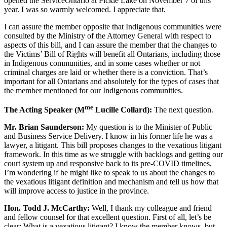
opened the ServiceOntario at Pickle Lake on November 7 of this
year. I was so warmly welcomed. I appreciate that.
I can assure the member opposite that Indigenous communities were
consulted by the Ministry of the Attorney General with respect to
aspects of this bill, and I can assure the member that the changes to
the Victims’ Bill of Rights will benefit all Ontarians, including those
in Indigenous communities, and in some cases whether or not
criminal charges are laid or whether there is a conviction. That’s
important for all Ontarians and absolutely for the types of cases that
the member mentioned for our Indigenous communities.
me
The Acting Speaker (M
Lucille Collard):
The next question.
Mr. Brian Saunderson:
My question is to the Minister of Public
and Business Service Delivery. I know in his former life he was a
lawyer, a litigant. This bill proposes changes to the vexatious litigant
framework. In this time as we struggle with backlogs and getting our
court system up and responsive back to its pre-COVID timelines,
I’m wondering if he might like to speak to us about the changes to
the vexatious litigant definition and mechanism and tell us how that
will improve access to justice in the province.
Hon. Todd J. McCarthy:
Well, I thank my colleague and friend
and fellow counsel for that excellent question. First of all, let’s be
clear: What is a vexatious litigant? I know the member knows, but