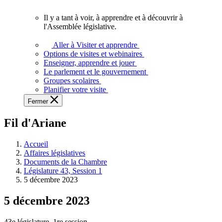
vous.
Il y a tant à voir, à apprendre et à découvrir à
Il
l'Assemblée législative.
y
a
Aller à Visiter et apprendre
tant
Options de visites et webinaires
à
Enseigner, apprendre et jouer
voir,
Le parlement et le gouvernement
à
Groupes scolaires
apprendre
Planifier votre visite
et
Fermer
à
découvrir
Fil d'Ariane
à
l'Assemblée
législative.
Accueil
Affaires législatives
Documents de la Chambre
Législature 43, Session 1
5 décembre 2023
5 décembre 2023
43e législature, 1re session