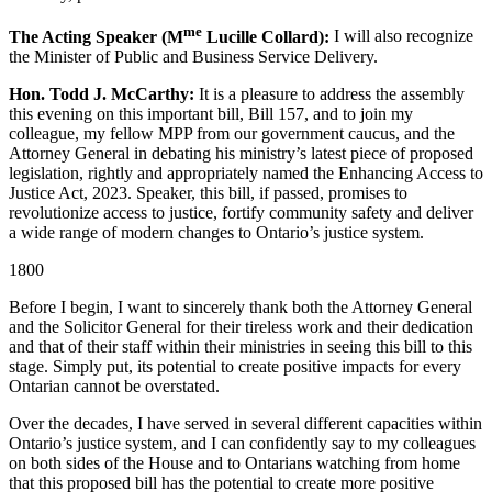
me
The Acting Speaker (M
Lucille Collard):
I will also recognize
the Minister of Public and Business Service Delivery.
Hon. Todd J. McCarthy:
It is a pleasure to address the assembly
this evening on this important bill, Bill 157, and to join my
colleague, my fellow MPP from our government caucus, and the
Attorney General in debating his ministry’s latest piece of proposed
legislation, rightly and appropriately named the Enhancing Access to
Justice Act, 2023. Speaker, this bill, if passed, promises to
revolutionize access to justice, fortify community safety and deliver
a wide range of modern changes to Ontario’s justice system.
1800
Before I begin, I want to sincerely thank both the Attorney General
and the Solicitor General for their tireless work and their dedication
and that of their staff within their ministries in seeing this bill to this
stage. Simply put, its potential to create positive impacts for every
Ontarian cannot be overstated.
Over the decades, I have served in several different capacities within
Ontario’s justice system, and I can confidently say to my colleagues
on both sides of the House and to Ontarians watching from home
that this proposed bill has the potential to create more positive