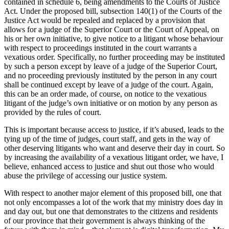
contained in schedule 6, being amendments to the Courts of Justice
Act. Under the proposed bill, subsection 140(1) of the Courts of the
Justice Act would be repealed and replaced by a provision that
allows for a judge of the Superior Court or the Court of Appeal, on
his or her own initiative, to give notice to a litigant whose behaviour
with respect to proceedings instituted in the court warrants a
vexatious order. Specifically, no further proceeding may be instituted
by such a person except by leave of a judge of the Superior Court,
and no proceeding previously instituted by the person in any court
shall be continued except by leave of a judge of the court. Again,
this can be an order made, of course, on notice to the vexatious
litigant of the judge’s own initiative or on motion by any person as
provided by the rules of court.
This is important because access to justice, if it’s abused, leads to the
tying up of the time of judges, court staff, and gets in the way of
other deserving litigants who want and deserve their day in court. So
by increasing the availability of a vexatious litigant order, we have, I
believe, enhanced access to justice and shut out those who would
abuse the privilege of accessing our justice system.
With respect to another major element of this proposed bill, one that
not only encompasses a lot of the work that my ministry does day in
and day out, but one that demonstrates to the citizens and residents
of our province that their government is always thinking of the