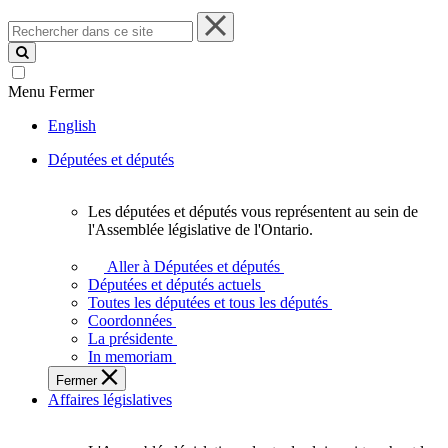
Rechercher
dans
ce
site
Menu
Fermer
English
Députées et députés
Les députées et députés vous représentent au sein de
Les
l'Assemblée législative de l'Ontario.
députées
et
Aller à Députées et députés
députés
Députées et députés actuels
vous
Toutes les députées et tous les députés
représentent
Coordonnées
au
La présidente
sein
In memoriam
de
Fermer
l'Assemblée
Affaires législatives
législative
de
l'Ontario.