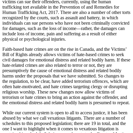
victims can sue their offenders, currently, using the human
trafficking tort available in the Prevention of and Remedies for
Human Trafficking Act, 2017. There are also a number of other torts
recognized by the courts, such as assault and battery, in which
individuals can sue persons who have not been criminally convicted
for damages, such as the loss of income—rather, the damages can
include loss of income, pain and suffering as a result of either
physical or psychological injuries.
Faith-based hate crimes are on the rise in Canada, and the Victims’
Bill of Rights already allows victims of hate-based crimes to seek
civil damages for emotional distress and related bodily harm. If these
hate-related crimes are also related to terror or not, they are
presumptively the cause of emotional distress and related bodily
harms under the proposals that we have submitted. So changes to
the regulation, to be clear, have added terrorism offences, which are
often hate-motivated, and hate crimes targeting clergy or disrupting
religious worship. These new changes now allow victims of
terrorism or hate crimes to bring an action against the offender, and
the emotional distress and related bodily harm is presumed to repeat.
While our current system is open to all to access justice, it has been
abused by what we call vexatious litigants. There are a number of
schedules to this proposed legislation; there are 19 in total, and the
one I want to highlight when it comes to vexatious litigation is