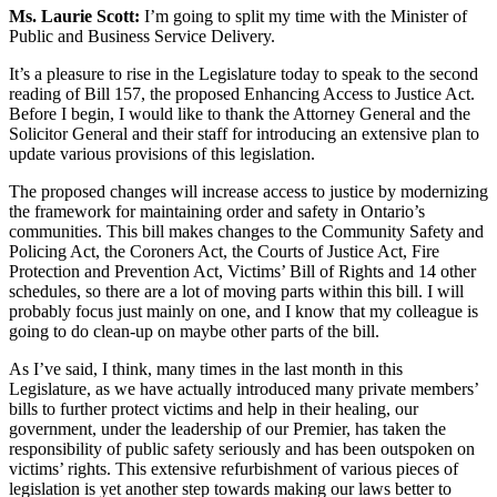
Ms. Laurie Scott:
I’m going to split my time with the Minister of
Public and Business Service Delivery.
It’s a pleasure to rise in the Legislature today to speak to the second
reading of Bill 157, the proposed Enhancing Access to Justice Act.
Before I begin, I would like to thank the Attorney General and the
Solicitor General and their staff for introducing an extensive plan to
update various provisions of this legislation.
The proposed changes will increase access to justice by modernizing
the framework for maintaining order and safety in Ontario’s
communities. This bill makes changes to the Community Safety and
Policing Act, the Coroners Act, the Courts of Justice Act, Fire
Protection and Prevention Act, Victims’ Bill of Rights and 14 other
schedules, so there are a lot of moving parts within this bill. I will
probably focus just mainly on one, and I know that my colleague is
going to do clean-up on maybe other parts of the bill.
As I’ve said, I think, many times in the last month in this
Legislature, as we have actually introduced many private members’
bills to further protect victims and help in their healing, our
government, under the leadership of our Premier, has taken the
responsibility of public safety seriously and has been outspoken on
victims’ rights. This extensive refurbishment of various pieces of
legislation is yet another step towards making our laws better to