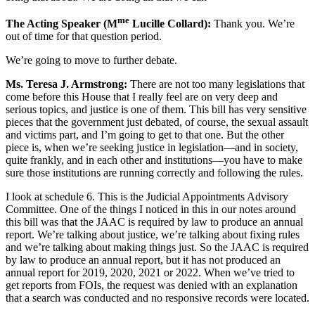
me
The Acting Speaker (M
Lucille Collard):
Thank you. We’re
out of time for that question period.
We’re going to move to further debate.
Ms. Teresa J. Armstrong:
There are not too many legislations that
come before this House that I really feel are on very deep and
serious topics, and justice is one of them. This bill has very sensitive
pieces that the government just debated, of course, the sexual assault
and victims part, and I’m going to get to that one. But the other
piece is, when we’re seeking justice in legislation—and in society,
quite frankly, and in each other and institutions—you have to make
sure those institutions are running correctly and following the rules.
I look at schedule 6. This is the Judicial Appointments Advisory
Committee. One of the things I noticed in this in our notes around
this bill was that the JAAC is required by law to produce an annual
report. We’re talking about justice, we’re talking about fixing rules
and we’re talking about making things just. So the JAAC is required
by law to produce an annual report, but it has not produced an
annual report for 2019, 2020, 2021 or 2022. When we’ve tried to
get reports from FOIs, the request was denied with an explanation
that a search was conducted and no responsive records were located.