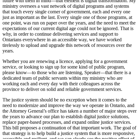
future with them in mind—that element is digital transformation. My
ministry oversees a vast network of digital programs and systems
that touch every single corner of government, each and every one
just as important as the last. Every single one of those programs, at
one point, was run on paper over the years, and the need to meet the
expectations of our current digital age could not be ignored. That is
why, in order to continue delivering services and support to
Ontarians everywhere in an accessible way, we have worked
tirelessly to upload and upgrade this network of resources over the
years.
Whether you are renewing a licence, applying for a government
service, or looking to sign up for some kind of public program,
please know—to those who are listening, Speaker—that there is a
dedicated team of public servants within my ministry who are
working each and every day with their colleagues across the
province to deliver on solid and reliable government services.
The justice system should be no exception when it comes to the
need to modernize and improve the way we operate in Ontario, and
the Attorney General’s office has taken a number of major steps over
the years to advance our plan to establish digital justice solutions,
replace paper-based processes, and expand online justice services.
This bill proposes a continuation of that important work. The goal of
that strategy is to help build a justice system that is more responsive,
accessible and resilient, and we can clearly see the positive effect of