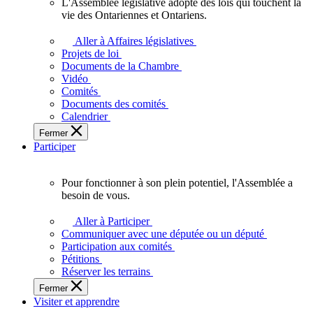
L'Assemblée législative adopte des lois qui touchent la
L'Assemblée
vie des Ontariennes et Ontariens.
législative
adopte
Aller à Affaires législatives
des
Projets de loi
lois
Documents de la Chambre
qui
Vidéo
touchent
Comités
la
Documents des comités
vie
Calendrier
des
Fermer
Ontariennes
Participer
et
Ontariens.
Pour fonctionner à son plein potentiel, l'Assemblée a
Pour
besoin de vous.
fonctionner
à
Aller à Participer
son
Communiquer avec une députée ou un député
plein
Participation aux comités
potentiel,
Pétitions
l'Assemblée
Réserver les terrains
a
Fermer
besoin
Visiter et apprendre
de