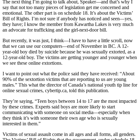
The next thing I’m going to talk about, Speaker—and that’s why I
say that not too many pieces of legislation get me concerned and
emotional. The other part is on schedule 18. It’s about the Victims’
Bill of Rights. I’m not sure if anybody has noticed and seen—yes,
they have; I know the member from Kawartha Lakes is very much
an advocate for trafficking and the girl-next-door bill.
But recently, it was just, I think—I have to have a little scroll, now
that we can use our computers—end of November in BC. A 12-
year-old boy died by suicide because he was sexually extorted, as a
12-year-old boy. The victims are getting younger and younger when
we see these online extortions.
I want to point out what the police said they have received: “About
90% of the sextortion victims that are reporting to us are young
males.” This what the director of Canada’s national youth tip line for
online sexual crimes, cybertip.ca, told this publication.
They’re saying, “Teen boys between 14 to 17 are the most impacted
by these crimes. Experts said boys are more likely to start
communicating with someone on social media—especially when
they think it’s with someone their own age who is sexually
interested in them.”
Victims of sexual assault come in all ages and all forms, all genders.
The Victims’ Bill of Rights that the government, under schedule 18,