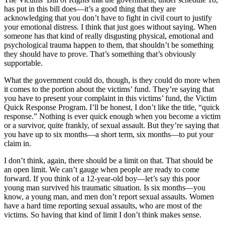
has put in this bill does—it’s a good thing that they are
acknowledging that you don’t have to fight in civil court to justify
your emotional distress. I think that just goes without saying. When
someone has that kind of really disgusting physical, emotional and
psychological trauma happen to them, that shouldn’t be something
they should have to prove. That’s something that’s obviously
supportable.
What the government could do, though, is they could do more when
it comes to the portion about the victims’ fund. They’re saying that
you have to present your complaint in this victims’ fund, the Victim
Quick Response Program. I’ll be honest, I don’t like the title, “quick
response.” Nothing is ever quick enough when you become a victim
or a survivor, quite frankly, of sexual assault. But they’re saying that
you have up to six months—a short term, six months—to put your
claim in.
I don’t think, again, there should be a limit on that. That should be
an open limit. We can’t gauge when people are ready to come
forward. If you think of a 12-year-old boy—let’s say this poor
young man survived his traumatic situation. Is six months—you
know, a young man, and men don’t report sexual assaults. Women
have a hard time reporting sexual assaults, who are most of the
victims. So having that kind of limit I don’t think makes sense.