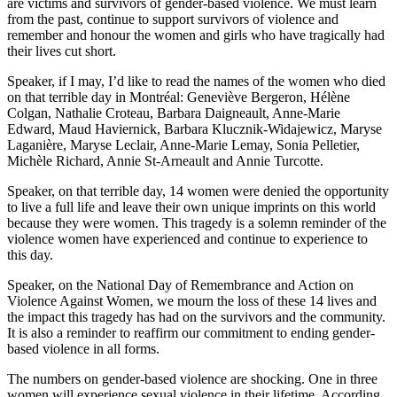
are victims and survivors of gender-based violence. We must learn
from the past, continue to support survivors of violence and
remember and honour the women and girls who have tragically had
their lives cut short.
Speaker, if I may, I’d like to read the names of the women who died
on that terrible day in Montréal: Geneviève Bergeron, Hélène
Colgan, Nathalie Croteau, Barbara Daigneault, Anne-Marie
Edward, Maud Haviernick, Barbara Klucznik-Widajewicz, Maryse
Laganière, Maryse Leclair, Anne-Marie Lemay, Sonia Pelletier,
Michèle Richard, Annie St-Arneault and Annie Turcotte.
Speaker, on that terrible day, 14 women were denied the opportunity
to live a full life and leave their own unique imprints on this world
because they were women. This tragedy is a solemn reminder of the
violence women have experienced and continue to experience to
this day.
Speaker, on the National Day of Remembrance and Action on
Violence Against Women, we mourn the loss of these 14 lives and
the impact this tragedy has had on the survivors and the community.
It is also a reminder to reaffirm our commitment to ending gender-
based violence in all forms.
The numbers on gender-based violence are shocking. One in three
women will experience sexual violence in their lifetime. According