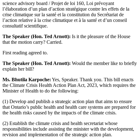
science advisory board / Projet de loi 160, Loi prévoyant
l’élaboration d’un plan d’action stratégique contre les effets de la
crise climatique sur la santé et la constitution du Secrétariat de
l’action relative à la crise climatique et à la santé et d’un conseil
consultatif scientifique.
The Speaker (Hon. Ted Arnott):
Is it the pleasure of the House
that the motion carry? Carried.
First reading agreed to.
The Speaker (Hon. Ted Arnott):
Would the member like to briefly
explain her bill?
Ms. Bhutila Karpoche:
Yes, Speaker. Thank you. This bill enacts
the Climate Crisis Health Action Plan Act, 2023, which requires the
Minister of Health to do the following:
(1) Develop and publish a strategic action plan that aims to ensure
that Ontario’s public health and health care systems are prepared for
the health risks caused by the impacts of the climate crisis.
(2) Establish the climate crisis and health secretariat whose
responsibilities include assisting the minister with the development,
revision and implementation of the strategic action plan.