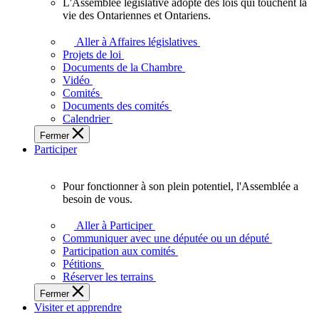
L'Assemblée législative adopte des lois qui touchent la
L'Assemblée
vie des Ontariennes et Ontariens.
législative
adopte
Aller à Affaires législatives
des
Projets de loi
lois
Documents de la Chambre
qui
Vidéo
touchent
Comités
la
Documents des comités
vie
Calendrier
des
Fermer
Ontariennes
Participer
et
Ontariens.
Pour fonctionner à son plein potentiel, l'Assemblée a
Pour
besoin de vous.
fonctionner
à
Aller à Participer
son
Communiquer avec une députée ou un député
plein
Participation aux comités
potentiel,
Pétitions
l'Assemblée
Réserver les terrains
a
Fermer
besoin
Visiter et apprendre
de