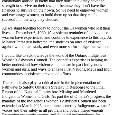
emotionally abused so badly that they don’t think they have the
strength to survive on their own, or because they don’t have the
finances to survive on their own. So we need to empower women
and encourage women, to build them up so that they can be
successful in the way they choose.
As we stand together today to honour the 14 women who lost their
lives on December 6, 1989, it’s a solemn reminder of the violence
women have experienced and continue to experience to this day. As
Minister Parsa just indicated, the statistics on rates of violence
against women are stark, and even more so for Indigenous women.
I would like to acknowledge the work of the Ontario Indigenous
Women’s Advisory Council. The council’s expertise is helping us
better understand how violence and racism impact Indigenous
women and girls, and ways to engage First Nations, Métis and Inuit
communities in violence prevention efforts.
The council also plays a critical role in the implementation of
Pathways to Safety: Ontario’s Strategy in Response to the Final
Report of the National Inquiry into Missing and Murdered
Indigenous Women and Girls. As part the of Ontario’s progress, the
mandate of the Indigenous Women’s Advisory Council has been
extended to March 2025 to continue centering Indigenous women’s
voices and their safety in all program and policy improvements.
Promoting economic security and financial independence for