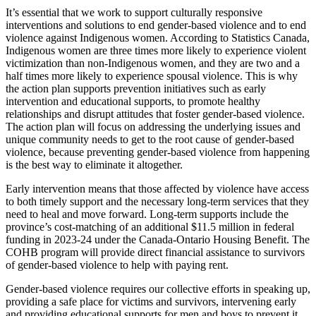
It’s essential that we work to support culturally responsive
interventions and solutions to end gender-based violence and to end
violence against Indigenous women. According to Statistics Canada,
Indigenous women are three times more likely to experience violent
victimization than non-Indigenous women, and they are two and a
half times more likely to experience spousal violence. This is why
the action plan supports prevention initiatives such as early
intervention and educational supports, to promote healthy
relationships and disrupt attitudes that foster gender-based violence.
The action plan will focus on addressing the underlying issues and
unique community needs to get to the root cause of gender-based
violence, because preventing gender-based violence from happening
is the best way to eliminate it altogether.
Early intervention means that those affected by violence have access
to both timely support and the necessary long-term services that they
need to heal and move forward. Long-term supports include the
province’s cost-matching of an additional $11.5 million in federal
funding in 2023-24 under the Canada-Ontario Housing Benefit. The
COHB program will provide direct financial assistance to survivors
of gender-based violence to help with paying rent.
Gender-based violence requires our collective efforts in speaking up,
providing a safe place for victims and survivors, intervening early
and providing educational supports for men and boys to prevent it