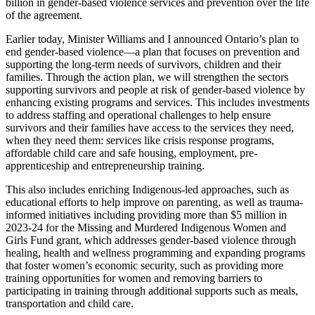
billion in gender-based violence services and prevention over the life
of the agreement.
Earlier today, Minister Williams and I announced Ontario’s plan to
end gender-based violence—a plan that focuses on prevention and
supporting the long-term needs of survivors, children and their
families. Through the action plan, we will strengthen the sectors
supporting survivors and people at risk of gender-based violence by
enhancing existing programs and services. This includes investments
to address staffing and operational challenges to help ensure
survivors and their families have access to the services they need,
when they need them: services like crisis response programs,
affordable child care and safe housing, employment, pre-
apprenticeship and entrepreneurship training.
This also includes enriching Indigenous-led approaches, such as
educational efforts to help improve on parenting, as well as trauma-
informed initiatives including providing more than $5 million in
2023-24 for the Missing and Murdered Indigenous Women and
Girls Fund grant, which addresses gender-based violence through
healing, health and wellness programming and expanding programs
that foster women’s economic security, such as providing more
training opportunities for women and removing barriers to
participating in training through additional supports such as meals,
transportation and child care.