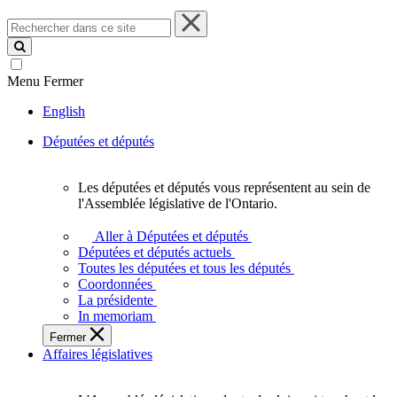
Rechercher
dans
ce
site
Menu
Fermer
English
Députées et députés
Les députées et députés vous représentent au sein de
Les
l'Assemblée législative de l'Ontario.
députées
et
Aller à Députées et députés
députés
Députées et députés actuels
vous
Toutes les députées et tous les députés
représentent
Coordonnées
au
La présidente
sein
In memoriam
de
Fermer
l'Assemblée
Affaires législatives
législative
de
l'Ontario.