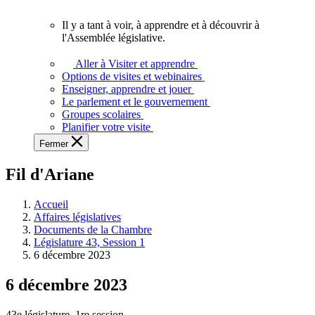
vous.
Il y a tant à voir, à apprendre et à découvrir à
Il
l'Assemblée législative.
y
a
Aller à Visiter et apprendre
tant
Options de visites et webinaires
à
Enseigner, apprendre et jouer
voir,
Le parlement et le gouvernement
à
Groupes scolaires
apprendre
Planifier votre visite
et
Fermer
à
découvrir
Fil d'Ariane
à
l'Assemblée
législative.
Accueil
Affaires législatives
Documents de la Chambre
Législature 43, Session 1
6 décembre 2023
6 décembre 2023
43e législature, 1re session