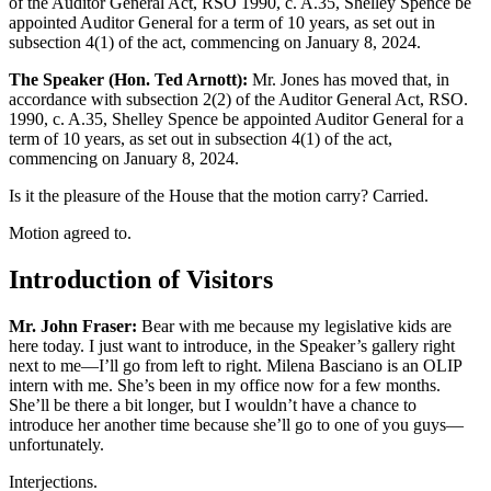
of the Auditor General Act, RSO 1990, c. A.35, Shelley Spence be
appointed Auditor General for a term of 10 years, as set out in
subsection 4(1) of the act, commencing on January 8, 2024.
The Speaker (Hon. Ted Arnott):
Mr. Jones has moved that, in
accordance with subsection 2(2) of the Auditor General Act, RSO.
1990, c. A.35, Shelley Spence be appointed Auditor General for a
term of 10 years, as set out in subsection 4(1) of the act,
commencing on January 8, 2024.
Is it the pleasure of the House that the motion carry? Carried.
Motion agreed to.
Introduction of Visitors
Mr. John Fraser:
Bear with me because my legislative kids are
here today. I just want to introduce, in the Speaker’s gallery right
next to me—I’ll go from left to right. Milena Basciano is an OLIP
intern with me. She’s been in my office now for a few months.
She’ll be there a bit longer, but I wouldn’t have a chance to
introduce her another time because she’ll go to one of you guys—
unfortunately.
Interjections.