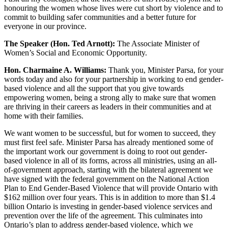
honouring the women whose lives were cut short by violence and to
commit to building safer communities and a better future for
everyone in our province.
The Speaker (Hon. Ted Arnott):
The Associate Minister of
Women’s Social and Economic Opportunity.
Hon. Charmaine A. Williams:
Thank you, Minister Parsa, for your
words today and also for your partnership in working to end gender-
based violence and all the support that you give towards
empowering women, being a strong ally to make sure that women
are thriving in their careers as leaders in their communities and at
home with their families.
We want women to be successful, but for women to succeed, they
must first feel safe. Minister Parsa has already mentioned some of
the important work our government is doing to root out gender-
based violence in all of its forms, across all ministries, using an all-
of-government approach, starting with the bilateral agreement we
have signed with the federal government on the National Action
Plan to End Gender-Based Violence that will provide Ontario with
$162 million over four years. This is in addition to more than $1.4
billion Ontario is investing in gender-based violence services and
prevention over the life of the agreement. This culminates into
Ontario’s plan to address gender-based violence, which we