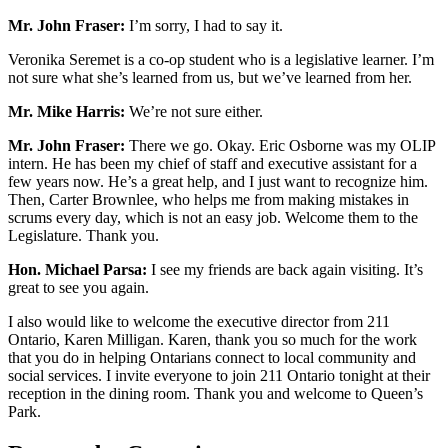
Mr. John Fraser:
I’m sorry, I had to say it.
Veronika Seremet is a co-op student who is a legislative learner. I’m
not sure what she’s learned from us, but we’ve learned from her.
Mr. Mike Harris:
We’re not sure either.
Mr. John Fraser:
There we go. Okay. Eric Osborne was my OLIP
intern. He has been my chief of staff and executive assistant for a
few years now. He’s a great help, and I just want to recognize him.
Then, Carter Brownlee, who helps me from making mistakes in
scrums every day, which is not an easy job. Welcome them to the
Legislature. Thank you.
Hon. Michael Parsa:
I see my friends are back again visiting. It’s
great to see you again.
I also would like to welcome the executive director from 211
Ontario, Karen Milligan. Karen, thank you so much for the work
that you do in helping Ontarians connect to local community and
social services. I invite everyone to join 211 Ontario tonight at their
reception in the dining room. Thank you and welcome to Queen’s
Park.