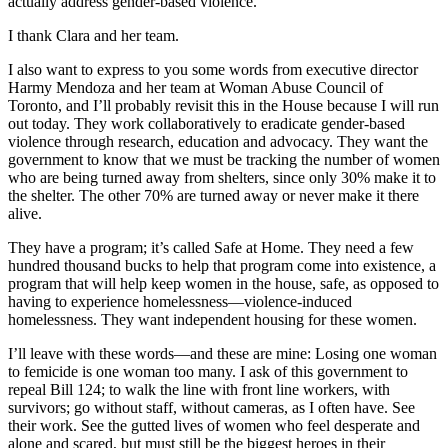
actually address gender-based violence.”
I thank Clara and her team.
I also want to express to you some words from executive director
Harmy Mendoza and her team at Woman Abuse Council of
Toronto, and I’ll probably revisit this in the House because I will run
out today. They work collaboratively to eradicate gender-based
violence through research, education and advocacy. They want the
government to know that we must be tracking the number of women
who are being turned away from shelters, since only 30% make it to
the shelter. The other 70% are turned away or never make it there
alive.
They have a program; it’s called Safe at Home. They need a few
hundred thousand bucks to help that program come into existence, a
program that will help keep women in the house, safe, as opposed to
having to experience homelessness—violence-induced
homelessness. They want independent housing for these women.
I’ll leave with these words—and these are mine: Losing one woman
to femicide is one woman too many. I ask of this government to
repeal Bill 124; to walk the line with front line workers, with
survivors; go without staff, without cameras, as I often have. See
their work. See the gutted lives of women who feel desperate and
alone and scared, but must still be the biggest heroes in their