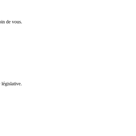
oin de vous.
 législative.