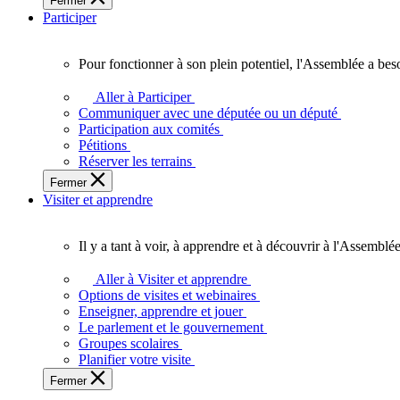
Fermer
des
Participer
Ontariennes
et
Ontariens.
Pour fonctionner à son plein potentiel, l'Assemblée a bes
Pour
fonctionner
Aller à Participer
à
Communiquer avec une députée ou un député
son
Participation aux comités
plein
Pétitions
potentiel,
Réserver les terrains
l'Assemblée
Fermer
a
Visiter et apprendre
besoin
de
vous.
Il y a tant à voir, à apprendre et à découvrir à l'Assemblée
Il
y
Aller à Visiter et apprendre
a
Options de visites et webinaires
tant
Enseigner, apprendre et jouer
à
Le parlement et le gouvernement
voir,
Groupes scolaires
à
Planifier votre visite
apprendre
Fermer
et