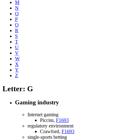
M
N
O
P
Q
R
S
T
U
V
W
X
Y
Z
Letter: G
Gaming industry
Internet gaming
Piccini,
F1693
regulatory environment
Crawford,
F1693
single-sports betting