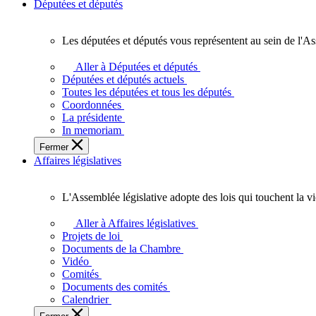
Députées et députés
Les députées et députés vous représentent au sein de l'As
Les
députées
Aller à Députées et députés
et
Députées et députés actuels
députés
Toutes les députées et tous les députés
vous
Coordonnées
représentent
La présidente
au
In memoriam
sein
Fermer
de
Affaires législatives
l'Assemblée
législative
de
L'Assemblée législative adopte des lois qui touchent la v
l'Ontario.
L'Assemblée
législative
Aller à Affaires législatives
adopte
Projets de loi
des
Documents de la Chambre
lois
Vidéo
qui
Comités
touchent
Documents des comités
la
Calendrier
vie