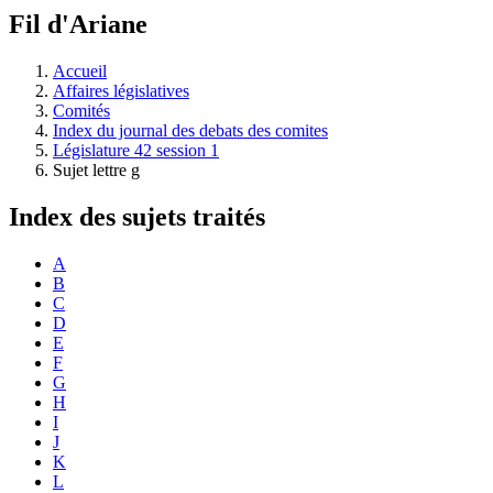
à
Fil d'Ariane
découvrir
à
l'Assemblée
Accueil
législative.
Affaires législatives
Comités
Index du journal des debats des comites
Législature 42 session 1
Sujet lettre g
Index des sujets traités
A
B
C
D
E
F
G
H
I
J
K
L