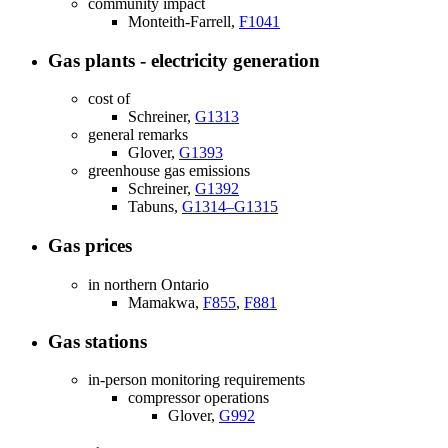
community impact
Monteith-Farrell,
F1041
Gas plants - electricity generation
cost of
Schreiner,
G1313
general remarks
Glover,
G1393
greenhouse gas emissions
Schreiner,
G1392
Tabuns,
G1314–G1315
Gas prices
in northern Ontario
Mamakwa,
F855
,
F881
Gas stations
in-person monitoring requirements
compressor operations
Glover,
G992