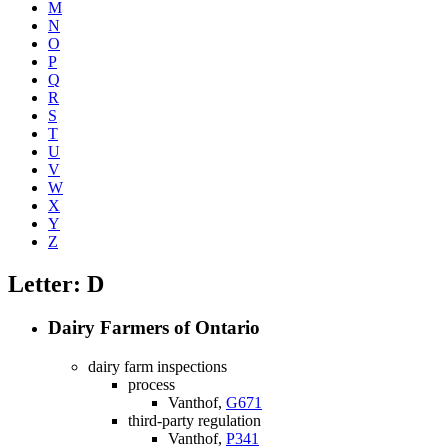
M
N
O
P
Q
R
S
T
U
V
W
X
Y
Z
Letter: D
Dairy Farmers of Ontario
dairy farm inspections
process
Vanthof,
G671
third-party regulation
Vanthof,
P341