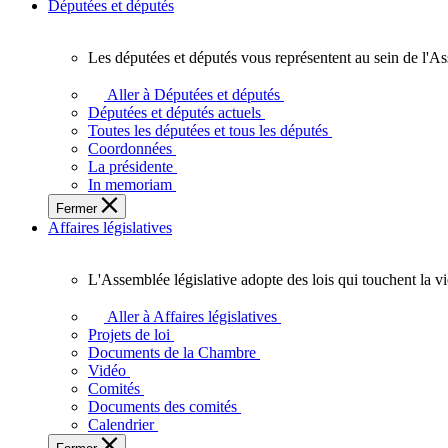
Députées et députés
Les députées et députés vous représentent au sein de l'As
Les
députées
Aller à Députées et députés
et
Députées et députés actuels
députés
Toutes les députées et tous les députés
vous
Coordonnées
représentent
La présidente
au
In memoriam
sein
Fermer
de
Affaires législatives
l'Assemblée
législative
de
L'Assemblée législative adopte des lois qui touchent la v
l'Ontario.
L'Assemblée
législative
Aller à Affaires législatives
adopte
Projets de loi
des
Documents de la Chambre
lois
Vidéo
qui
Comités
touchent
Documents des comités
la
Calendrier
vie