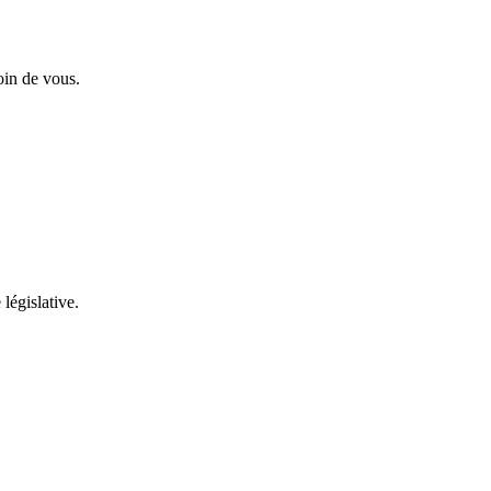
oin de vous.
 législative.