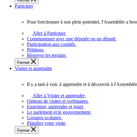
Fermer
des
Participer
Ontariennes
et
Ontariens.
Pour fonctionner à son plein potentiel, l'Assemblée a bes
Pour
fonctionner
Aller à Participer
à
Communiquer avec une députée ou un député
son
Participation aux comités
plein
Pétitions
potentiel,
Réserver les terrains
l'Assemblée
Fermer
a
Visiter et apprendre
besoin
de
vous.
Il y a tant à voir, à apprendre et à découvrir à l'Assemblée
Il
y
Aller à Visiter et apprendre
a
Options de visites et webinaires
tant
Enseigner, apprendre et jouer
à
Le parlement et le gouvernement
voir,
Groupes scolaires
à
Planifier votre visite
apprendre
Fermer
et