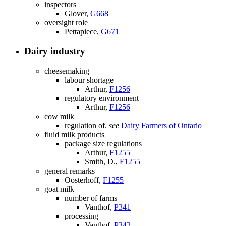
inspectors
Glover,
G668
oversight role
Pettapiece,
G671
Dairy industry
cheesemaking
labour shortage
Arthur,
F1256
regulatory environment
Arthur,
F1256
cow milk
regulation of.
see
Dairy Farmers of Ontario
fluid milk products
package size regulations
Arthur,
F1255
Smith, D.,
F1255
general remarks
Oosterhoff,
F1255
goat milk
number of farms
Vanthof,
P341
processing
Vanthof,
P342