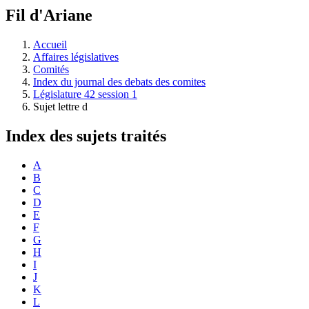
à
Fil d'Ariane
découvrir
à
l'Assemblée
Accueil
législative.
Affaires législatives
Comités
Index du journal des debats des comites
Législature 42 session 1
Sujet lettre d
Index des sujets traités
A
B
C
D
E
F
G
H
I
J
K
L