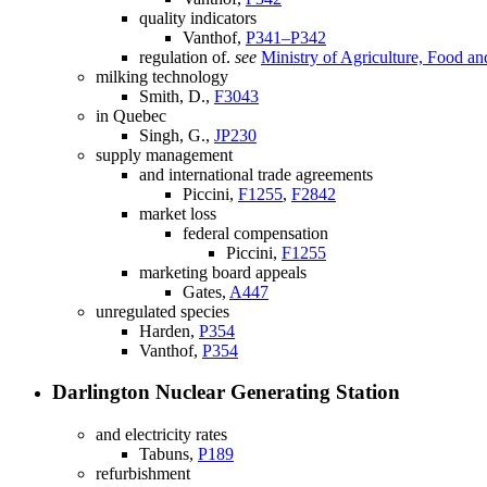
quality indicators
Vanthof,
P341–P342
regulation of.
see
Ministry of Agriculture, Food an
milking technology
Smith, D.,
F3043
in Quebec
Singh, G.,
JP230
supply management
and international trade agreements
Piccini,
F1255
,
F2842
market loss
federal compensation
Piccini,
F1255
marketing board appeals
Gates,
A447
unregulated species
Harden,
P354
Vanthof,
P354
Darlington Nuclear Generating Station
and electricity rates
Tabuns,
P189
refurbishment