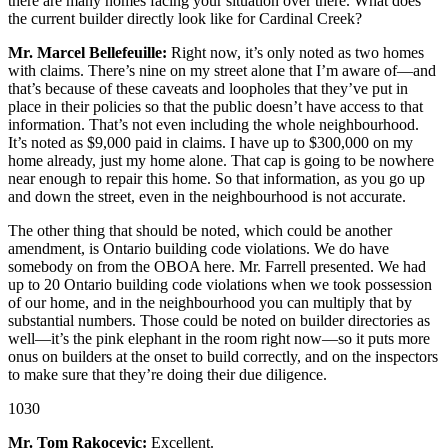
there are many homes facing your situation over there. What does
the current builder directly look like for Cardinal Creek?
Mr. Marcel Bellefeuille:
Right now, it’s only noted as two homes
with claims. There’s nine on my street alone that I’m aware of—and
that’s because of these caveats and loopholes that they’ve put in
place in their policies so that the public doesn’t have access to that
information. That’s not even including the whole neighbourhood.
It’s noted as $9,000 paid in claims. I have up to $300,000 on my
home already, just my home alone. That cap is going to be nowhere
near enough to repair this home. So that information, as you go up
and down the street, even in the neighbourhood is not accurate.
The other thing that should be noted, which could be another
amendment, is Ontario building code violations. We do have
somebody on from the OBOA here. Mr. Farrell presented. We had
up to 20 Ontario building code violations when we took possession
of our home, and in the neighbourhood you can multiply that by
substantial numbers. Those could be noted on builder directories as
well—it’s the pink elephant in the room right now—so it puts more
onus on builders at the onset to build correctly, and on the inspectors
to make sure that they’re doing their due diligence.
1030
Mr. Tom Rakocevic:
Excellent.