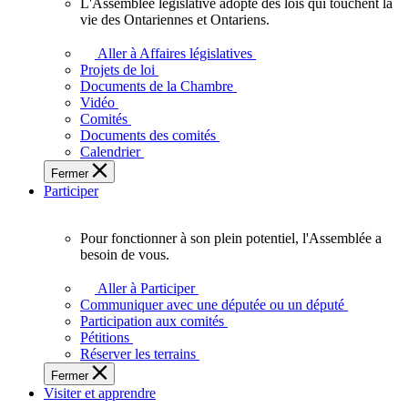
L'Assemblée législative adopte des lois qui touchent la
L'Assemblée
vie des Ontariennes et Ontariens.
législative
adopte
Aller à Affaires législatives
des
Projets de loi
lois
Documents de la Chambre
qui
Vidéo
touchent
Comités
la
Documents des comités
vie
Calendrier
des
Fermer
Ontariennes
Participer
et
Ontariens.
Pour fonctionner à son plein potentiel, l'Assemblée a
Pour
besoin de vous.
fonctionner
à
Aller à Participer
son
Communiquer avec une députée ou un député
plein
Participation aux comités
potentiel,
Pétitions
l'Assemblée
Réserver les terrains
a
Fermer
besoin
Visiter et apprendre
de