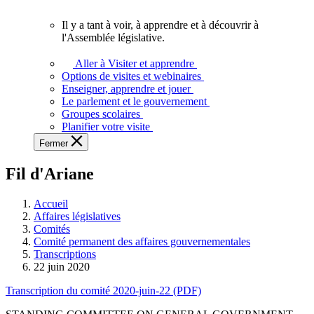
vous.
Il y a tant à voir, à apprendre et à découvrir à
Il
l'Assemblée législative.
y
a
Aller à Visiter et apprendre
tant
Options de visites et webinaires
à
Enseigner, apprendre et jouer
voir,
Le parlement et le gouvernement
à
Groupes scolaires
apprendre
Planifier votre visite
et
Fermer
à
découvrir
Fil d'Ariane
à
l'Assemblée
législative.
Accueil
Affaires législatives
Comités
Comité permanent des affaires gouvernementales
Transcriptions
22 juin 2020
Transcription du comité 2020-juin-22 (PDF)