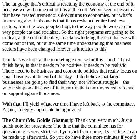
The language that’s critical is resetting the economy at the end of it,
because we will come out of this at the end. We’ve seen recessions
that have created tremendous downturns to economies, but what’s
interesting about this one is that it has reshaped entire business
sectors, from the way people shop, to the way people work, to the
way people eat and socialize. So the right programs are going to be
critical, at the end of the day, in acknowledging the fact that we will
come out of this, but at the same time understanding that business
sectors have been changed forever as it relates to this.
I think as we look at the marketing exercise for this—and I’ll just
finish here, in that it needs to be positive, it needs to be realistic.
There need to be business and economic policies that really focus on
small business at the end of the day—I do believe that large
businesses are going to find their way, not without struggle—the
whole shop-small sense of it, to ensure that consumers really focus
on supporting small business.
With that, I’ll yield whatever time I have left back to the committee.
Again, I deeply appreciate being invited.
The Chair (Ms. Goldie Ghamari):
Thank you very much. Just a
quick note for presenters: The time that the committee has for
questioning is very strict, so if you yield your time, it’s not like it can
be made up afterwards. So you do have three more minutes if you’d