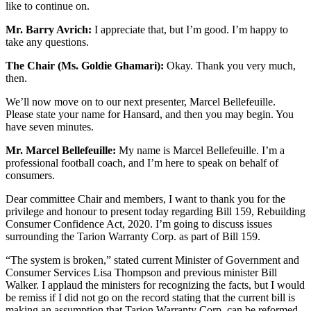
like to continue on.
Mr. Barry Avrich:
I appreciate that, but I’m good. I’m happy to
take any questions.
The Chair (Ms. Goldie Ghamari):
Okay. Thank you very much,
then.
We’ll now move on to our next presenter, Marcel Bellefeuille.
Please state your name for Hansard, and then you may begin. You
have seven minutes.
Mr. Marcel Bellefeuille:
My name is Marcel Bellefeuille. I’m a
professional football coach, and I’m here to speak on behalf of
consumers.
Dear committee Chair and members, I want to thank you for the
privilege and honour to present today regarding Bill 159, Rebuilding
Consumer Confidence Act, 2020. I’m going to discuss issues
surrounding the Tarion Warranty Corp. as part of Bill 159.
“The system is broken,” stated current Minister of Government and
Consumer Services Lisa Thompson and previous minister Bill
Walker. I applaud the ministers for recognizing the facts, but I would
be remiss if I did not go on the record stating that the current bill is
making an assumption that Tarion Warranty Corp. can be reformed