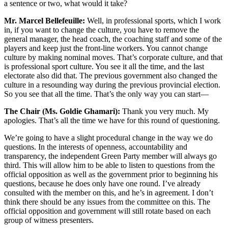
a sentence or two, what would it take?
Mr. Marcel Bellefeuille:
Well, in professional sports, which I work
in, if you want to change the culture, you have to remove the
general manager, the head coach, the coaching staff and some of the
players and keep just the front-line workers. You cannot change
culture by making nominal moves. That’s corporate culture, and that
is professional sport culture. You see it all the time, and the last
electorate also did that. The previous government also changed the
culture in a resounding way during the previous provincial election.
So you see that all the time. That’s the only way you can start—
The Chair (Ms. Goldie Ghamari):
Thank you very much. My
apologies. That’s all the time we have for this round of questioning.
We’re going to have a slight procedural change in the way we do
questions. In the interests of openness, accountability and
transparency, the independent Green Party member will always go
third. This will allow him to be able to listen to questions from the
official opposition as well as the government prior to beginning his
questions, because he does only have one round. I’ve already
consulted with the member on this, and he’s in agreement. I don’t
think there should be any issues from the committee on this. The
official opposition and government will still rotate based on each
group of witness presenters.