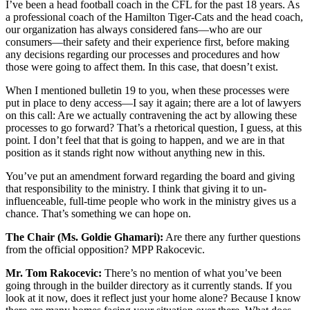
I’ve been a head football coach in the CFL for the past 18 years. As
a professional coach of the Hamilton Tiger-Cats and the head coach,
our organization has always considered fans—who are our
consumers—their safety and their experience first, before making
any decisions regarding our processes and procedures and how
those were going to affect them. In this case, that doesn’t exist.
When I mentioned bulletin 19 to you, when these processes were
put in place to deny access—I say it again; there are a lot of lawyers
on this call: Are we actually contravening the act by allowing these
processes to go forward? That’s a rhetorical question, I guess, at this
point. I don’t feel that that is going to happen, and we are in that
position as it stands right now without anything new in this.
You’ve put an amendment forward regarding the board and giving
that responsibility to the ministry. I think that giving it to un-
influenceable, full-time people who work in the ministry gives us a
chance. That’s something we can hope on.
The Chair (Ms. Goldie Ghamari):
Are there any further questions
from the official opposition? MPP Rakocevic.
Mr. Tom Rakocevic:
There’s no mention of what you’ve been
going through in the builder directory as it currently stands. If you
look at it now, does it reflect just your home alone? Because I know