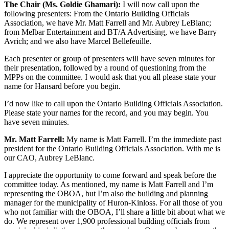
The Chair (Ms. Goldie Ghamari):
I will now call upon the
following presenters: From the Ontario Building Officials
Association, we have Mr. Matt Farrell and Mr. Aubrey LeBlanc;
from Melbar Entertainment and BT/A Advertising, we have Barry
Avrich; and we also have Marcel Bellefeuille.
Each presenter or group of presenters will have seven minutes for
their presentation, followed by a round of questioning from the
MPPs on the committee. I would ask that you all please state your
name for Hansard before you begin.
I’d now like to call upon the Ontario Building Officials Association.
Please state your names for the record, and you may begin. You
have seven minutes.
Mr. Matt Farrell:
My name is Matt Farrell. I’m the immediate past
president for the Ontario Building Officials Association. With me is
our CAO, Aubrey LeBlanc.
I appreciate the opportunity to come forward and speak before the
committee today. As mentioned, my name is Matt Farrell and I’m
representing the OBOA, but I’m also the building and planning
manager for the municipality of Huron-Kinloss. For all those of you
who not familiar with the OBOA, I’ll share a little bit about what we
do. We represent over 1,900 professional building officials from