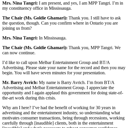
Mrs. Nina Tangri:
I am present, and yes, I am MPP Tangri. I’m in
my constituency office in Mississauga.
The Chair (Ms. Goldie Ghamari):
Thank you. I still have to ask
the question, though.
Can you confirm where in Ontario you are
joining us from?
Mrs. Nina Tangri:
In Mississauga.
The Chair (Ms. Goldie Ghamari):
Thank you, MPP Tangri. We
can now continue.
I’d like to call upon Melbar Entertainment Group and BT/A
Advertising. Please state your name for the record and then you may
begin. You will have seven minutes for your presentation.
Mr. Barry Avrich:
My name is Barry Avrich. I’m from BT/A
Advertising and Melbar Entertainment Group. I appreciate the
opportunity and I again applaud this government for doing state-of-
the-art work during this crisis.
Why am I here? I’ve had the benefit of working for 30 years in
advertising and the entertainment industry, so understanding what
motivates consumer transactions, being through recessions, working
carefully through [inaudible] clients, both in the entertainment