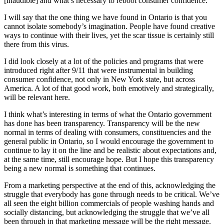
[inaudible] and what’s necessary to reboot consumer confidence.
I will say that the one thing we have found in Ontario is that you
cannot isolate somebody’s imagination. People have found creative
ways to continue with their lives, yet the scar tissue is certainly still
there from this virus.
I did look closely at a lot of the policies and programs that were
introduced right after 9/11 that were instrumental in building
consumer confidence, not only in New York state, but across
America. A lot of that good work, both emotively and strategically,
will be relevant here.
I think what’s interesting in terms of what the Ontario government
has done has been transparency. Transparency will be the new
normal in terms of dealing with consumers, constituencies and the
general public in Ontario, so I would encourage the government to
continue to lay it on the line and be realistic about expectations and,
at the same time, still encourage hope. But I hope this transparency
being a new normal is something that continues.
From a marketing perspective at the end of this, acknowledging the
struggle that everybody has gone through needs to be critical. We’ve
all seen the eight billion commercials of people washing hands and
socially distancing, but acknowledging the struggle that we’ve all
been through in that marketing message will be the right message.