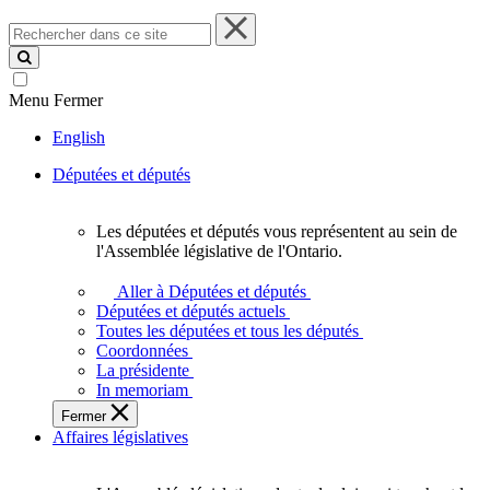
Rechercher
dans
ce
site
Menu
Fermer
English
Députées et députés
Les députées et députés vous représentent au sein de
Les
l'Assemblée législative de l'Ontario.
députées
et
Aller à Députées et députés
députés
Députées et députés actuels
vous
Toutes les députées et tous les députés
représentent
Coordonnées
au
La présidente
sein
In memoriam
de
Fermer
l'Assemblée
Affaires législatives
législative
de
l'Ontario.