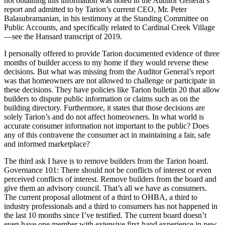
not obtaining this information was noted in the Auditor General’s
report and admitted to by Tarion’s current CEO, Mr. Peter
Balasubramanian, in his testimony at the Standing Committee on
Public Accounts, and specifically related to Cardinal Creek Village
—see the Hansard transcript of 2019.
I personally offered to provide Tarion documented evidence of three
months of builder access to my home if they would reverse these
decisions. But what was missing from the Auditor General’s report
was that homeowners are not allowed to challenge or participate in
these decisions. They have policies like Tarion bulletin 20 that allow
builders to dispute public information or claims such as on the
building directory. Furthermore, it states that those decisions are
solely Tarion’s and do not affect homeowners. In what world is
accurate consumer information not important to the public? Does
any of this contravene the consumer act in maintaining a fair, safe
and informed marketplace?
The third ask I have is to remove builders from the Tarion board.
Governance 101: There should not be conflicts of interest or even
perceived conflicts of interest. Remove builders from the board and
give them an advisory council. That’s all we have as consumers.
The current proposal allotment of a third to OHBA, a third to
industry professionals and a third to consumers has not happened in
the last 10 months since I’ve testified. The current board doesn’t
even have one member with extensive first-hand experience in new