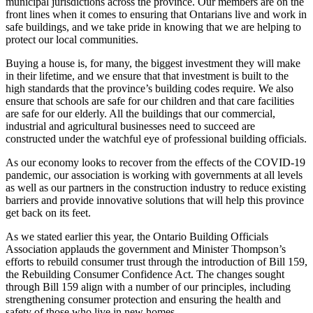
municipal jurisdictions across the province. Our members are on the
front lines when it comes to ensuring that Ontarians live and work in
safe buildings, and we take pride in knowing that we are helping to
protect our local communities.
Buying a house is, for many, the biggest investment they will make
in their lifetime, and we ensure that that investment is built to the
high standards that the province’s building codes require. We also
ensure that schools are safe for our children and that care facilities
are safe for our elderly. All the buildings that our commercial,
industrial and agricultural businesses need to succeed are
constructed under the watchful eye of professional building officials.
As our economy looks to recover from the effects of the COVID-19
pandemic, our association is working with governments at all levels
as well as our partners in the construction industry to reduce existing
barriers and provide innovative solutions that will help this province
get back on its feet.
As we stated earlier this year, the Ontario Building Officials
Association applauds the government and Minister Thompson’s
efforts to rebuild consumer trust through the introduction of Bill 159,
the Rebuilding Consumer Confidence Act. The changes sought
through Bill 159 align with a number of our principles, including
strengthening consumer protection and ensuring the health and
safety of those who live in new homes.