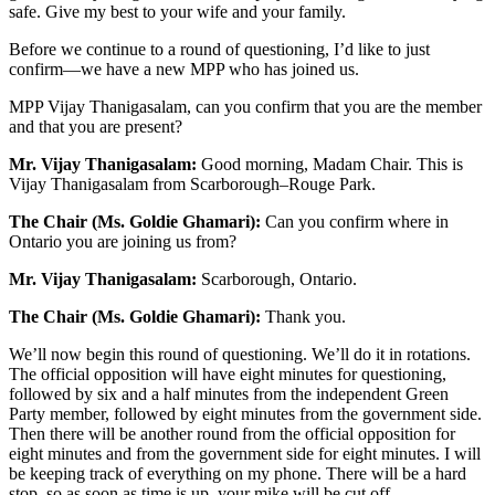
safe. Give my best to your wife and your family.
Before we continue to a round of questioning, I’d like to just
confirm—we have a new MPP who has joined us.
MPP Vijay Thanigasalam, can you confirm that you are the member
and that you are present?
Mr. Vijay Thanigasalam:
Good morning, Madam Chair. This is
Vijay Thanigasalam from Scarborough–Rouge Park.
The Chair (Ms. Goldie Ghamari):
Can you confirm where in
Ontario you are joining us from?
Mr. Vijay Thanigasalam:
Scarborough, Ontario.
The Chair (Ms. Goldie Ghamari):
Thank you.
We’ll now begin this round of questioning. We’ll do it in rotations.
The official opposition will have eight minutes for questioning,
followed by six and a half minutes from the independent Green
Party member, followed by eight minutes from the government side.
Then there will be another round from the official opposition for
eight minutes and from the government side for eight minutes. I will
be keeping track of everything on my phone. There will be a hard
stop, so as soon as time is up, your mike will be cut off.