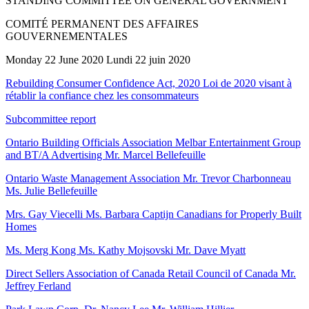
STANDING COMMITTEE ON GENERAL GOVERNMENT
COMITÉ PERMANENT DES AFFAIRES
GOUVERNEMENTALES
Monday 22 June 2020 Lundi 22 juin 2020
Rebuilding Consumer Confidence Act, 2020 Loi de 2020 visant à
rétablir la confiance chez les consommateurs
Subcommittee report
Ontario Building Officials Association Melbar Entertainment Group
and BT/A Advertising Mr. Marcel Bellefeuille
Ontario Waste Management Association Mr. Trevor Charbonneau
Ms. Julie Bellefeuille
Mrs. Gay Viecelli Ms. Barbara Captijn Canadians for Properly Built
Homes
Ms. Merg Kong Ms. Kathy Mojsovski Mr. Dave Myatt
Direct Sellers Association of Canada Retail Council of Canada Mr.
Jeffrey Ferland