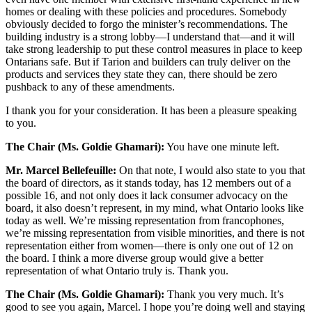
homes or dealing with these policies and procedures. Somebody
obviously decided to forgo the minister’s recommendations. The
building industry is a strong lobby—I understand that—and it will
take strong leadership to put these control measures in place to keep
Ontarians safe. But if Tarion and builders can truly deliver on the
products and services they state they can, there should be zero
pushback to any of these amendments.
I thank you for your consideration. It has been a pleasure speaking
to you.
The Chair (Ms. Goldie Ghamari):
You have one minute left.
Mr. Marcel Bellefeuille:
On that note, I would also state to you that
the board of directors, as it stands today, has 12 members out of a
possible 16, and not only does it lack consumer advocacy on the
board, it also doesn’t represent, in my mind, what Ontario looks like
today as well. We’re missing representation from francophones,
we’re missing representation from visible minorities, and there is not
representation either from women—there is only one out of 12 on
the board. I think a more diverse group would give a better
representation of what Ontario truly is. Thank you.
The Chair (Ms. Goldie Ghamari):
Thank you very much. It’s
good to see you again, Marcel. I hope you’re doing well and staying