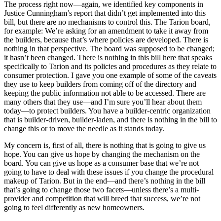
The process right now—again, we identified key components in
Justice Cunningham’s report that didn’t get implemented into this
bill, but there are no mechanisms to control this. The Tarion board,
for example: We’re asking for an amendment to take it away from
the builders, because that’s where policies are developed. There is
nothing in that perspective. The board was supposed to be changed;
it hasn’t been changed. There is nothing in this bill here that speaks
specifically to Tarion and its policies and procedures as they relate to
consumer protection. I gave you one example of some of the caveats
they use to keep builders from coming off of the directory and
keeping the public information not able to be accessed. There are
many others that they use—and I’m sure you’ll hear about them
today—to protect builders. You have a builder-centric organization
that is builder-driven, builder-laden, and there is nothing in the bill to
change this or to move the needle as it stands today.
My concern is, first of all, there is nothing that is going to give us
hope. You can give us hope by changing the mechanism on the
board. You can give us hope as a consumer base that we’re not
going to have to deal with these issues if you change the procedural
makeup of Tarion. But in the end—and there’s nothing in the bill
that’s going to change those two facets—unless there’s a multi-
provider and competition that will breed that success, we’re not
going to feel differently as new homeowners.