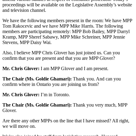
proceedings will be available on the Legislative Assembly’s website
and television channel.
We have the following members present in the room: We have MPP
Tom Rakocevic and we have MPP Mike Harris. The following
members are participating remotely: MPP Bob Bailey, MPP Darryl
Kramp, MPP Sheref Sabawy, MPP Mike Schreiner, MPP Jennie
Stevens, MPP Daisy Wai.
Also, I believe MPP Chris Glover has just joined us. Can you
confirm that you are present and that you are MPP Glover?
Mr. Chris Glover:
I am MPP Glover and I am present.
The Chair (Ms. Goldie Ghamari):
Thank you. And can you
confirm where in Ontario you are joining us from?
Mr. Chris Glover:
I’m in Toronto.
The Chair (Ms. Goldie Ghamari):
Thank you very much, MPP
Glover.
Are there any other MPPs on the line that I have missed? All right,
we will move on.