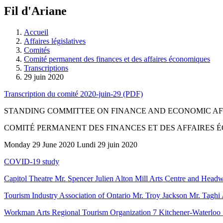
à
Fil d'Ariane
découvrir
à
l'Assemblée
Accueil
législative.
Affaires législatives
Comités
Comité permanent des finances et des affaires économiques
Transcriptions
29 juin 2020
Transcription du comité 2020-juin-29 (PDF)
STANDING COMMITTEE ON FINANCE AND ECONOMIC AF
COMITÉ PERMANENT DES FINANCES ET DES AFFAIRES
Monday 29 June 2020 Lundi 29 juin 2020
COVID-19 study
Capitol Theatre Mr. Spencer Julien Alton Mill Arts Centre and Headw
Tourism Industry Association of Ontario Mr. Troy Jackson Mr. Taghi
Workman Arts Regional Tourism Organization 7 Kitchener-Waterlo