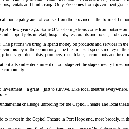
essions, rentals and fundraising. Only 7% comes from government gra
l municipality and, of course, from the province in the form of Trilliu
just a few years ago. Some 60% of our patrons come from outside our re
 and support jobs in retail, hospitality, restaurants and hotels, and eve
ct. The patrons we bring in spend money on products and services in the
spend money in the community. The theatre itself spends money in the c
printers, graphic artists, plumbers, electricians, accountants and insuran
hat put arts and entertainment on our stage set the stage directly for e
the community.
d investment—a grant—just to survive. Like local theatres everywhere, 
gone.
fundamental challenge unfolding for the Capitol Theatre and local theat
 to invest in the Capitol Theatre in Port Hope and, more broadly, in th
onomic recovery fund to facilitate the recovery of local theatre, in tur