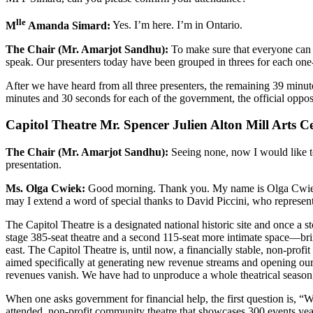
lle
M
Amanda Simard:
Yes. I’m here. I’m in Ontario.
The Chair (Mr. Amarjot Sandhu):
To make sure that everyone can un
speak. Our presenters today have been grouped in threes for each one-h
After we have heard from all three presenters, the remaining 39 minute
minutes and 30 seconds for each of the government, the official oppo
Capitol Theatre Mr. Spencer Julien Alton Mill Arts 
The Chair (Mr. Amarjot Sandhu):
Seeing none, now I would like to
presentation.
Ms. Olga Cwiek:
Good morning. Thank you. My name is Olga Cwiek. I
may I extend a word of special thanks to David Piccini, who represe
The Capitol Theatre is a designated national historic site and once a 
stage 385-seat theatre and a second 115-seat more intimate space—br
east. The Capitol Theatre is, until now, a financially stable, non-pr
aimed specifically at generating new revenue streams and opening our 
revenues vanish. We have had to unproduce a whole theatrical season, 
When one asks government for financial help, the first question is, “W
attended, non-profit community theatre that showcases 300 events ye