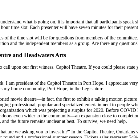
derstand what is going on, it is important that all participants speak sl
our time slot. Each presenter will have seven minutes for their present
s of the time slot will be for questions from members of the committee.
sition and the independent members as a group. Are there any questions
Centre and Headwaters Arts
 call upon our first witness, Capitol Theatre. If you could please state
 am president of the Capitol Theatre in Port Hope. I appreciate very 
nts my home community, Port Hope, in the Legislature.
storied movie theatre—in fact, the first to exhibit a talking motion pi
inging professional, popular and specialized entertainment to people 
ofit organization which was projecting a surplus for 2020. Before COVI
doors even wider to the community—an expansion close to completion, bu
and the future remains unclear at best. To survive, we need help.
hat are we asking you to invest in?” In the Capitol Theatre, Ontarians 
ar-round and a professional summer season. Tickets sales represent 54%