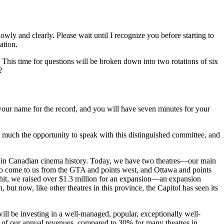
owly and clearly. Please wait until I recognize you before starting to
ation.
 This time for questions will be broken down into two rotations of six
?
 your name for the record, and you will have seven minutes for your
much the opportunity to speak with this distinguished committee, and
cture in Canadian cinema history. Today, we have two theatres—our main
who come to us from the GTA and points west, and Ottawa and points
D hit, we raised over $1.3 million for an expansion—an expansion
t now, like other theatres in this province, the Capitol has seen its
will be investing in a well-managed, popular, exceptionally well-
 of our annual revenues, compared to 30% for many theatres in