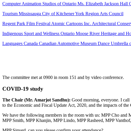
Computer Animation Studios of Ontario Ms. Elizabeth Jackson Hall C
Tourism Mississauga City of Kitchener York Region Arts Council
Regent Park Film Festival Atomic Cartoons Inc. Architectural Conse
Indigenous Sport and Wellness Ontario Moose River Heritage and Hos
Languages Canada Canadian Automotive Museum Dance Umbrella o
The committee met at 0900 in room 151 and by video conference.
COVID-19 study
The Chair (Mr. Amarjot Sandhu):
Good morning, everyone. I call t
to the Economic and Fiscal Update Act, 2020, and the impacts of the
We have the following members in the room with us: MPP Cho and M
MPP Smith, MPP Khanjin, MPP Lindo, MPP Rasheed, MPP Vanthof,
MPP Simard, can you please confirm your attendance?