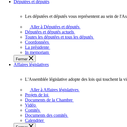
Députées et députés
Les députées et députés vous représentent au sein de l'As
Les
députées
Aller à Députées et députés
et
Députées et députés actuels
députés
Toutes les députées et tous les députés
vous
Coordonnées
représentent
La présidente
au
In memoriam
sein
Fermer
de
Affaires législatives
l'Assemblée
législative
de
L'Assemblée législative adopte des lois qui touchent la v
l'Ontario.
L'Assemblée
législative
Aller à Affaires législatives
adopte
Projets de loi
des
Documents de la Chambre
lois
Vidéo
qui
Comités
touchent
Documents des comités
la
Calendrier
vie