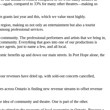
nts—again, compared to 33% for many other theatres—making us
m grants last year and this, which we value most highly.
gion, making us not only an entertainment but also a tourist
n among professional services.
 community. The professional performers and artists that we bring in,
ommunity. Everything that goes into one of our productions is
ce agents, just to name a few, and all local.
conomic benefits up and down our main streets. In Port Hope alone, the
our revenues have dried up, with sold-out concerts cancelled,
res across Ontario is finding new revenue streams to offset revenue
e idea of community and theatre. One is part of the other.
n to stimulate the recovery of local economies in Ontario. Because a