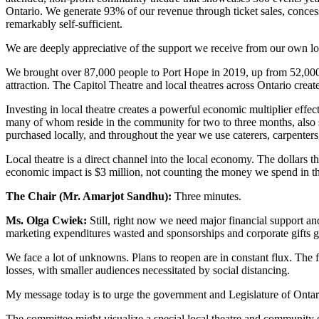
Ontario. We generate 93% of our revenue through ticket sales, conc
remarkably self-sufficient.
We are deeply appreciative of the support we receive from our own loca
We brought over 87,000 people to Port Hope in 2019, up from 52,000 
attraction. The Capitol Theatre and local theatres across Ontario create
Investing in local theatre creates a powerful economic multiplier effe
many of whom reside in the community for two to three months, also 
purchased locally, and throughout the year we use caterers, carpenters, 
Local theatre is a direct channel into the local economy. The dollars t
economic impact is $3 million, not counting the money we spend in 
The Chair (Mr. Amarjot Sandhu):
Three minutes.
Ms. Olga Cwiek:
Still, right now we need major financial support an
marketing expenditures wasted and sponsorships and corporate gifts 
We face a lot of unknowns. Plans to reopen are in constant flux. The 
losses, with smaller audiences necessitated by social distancing.
My message today is to urge the government and Legislature of Ontario
The committee might visualize a special local theatre and community ec