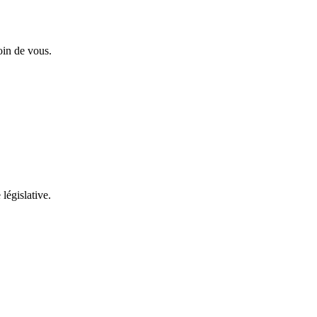
oin de vous.
 législative.