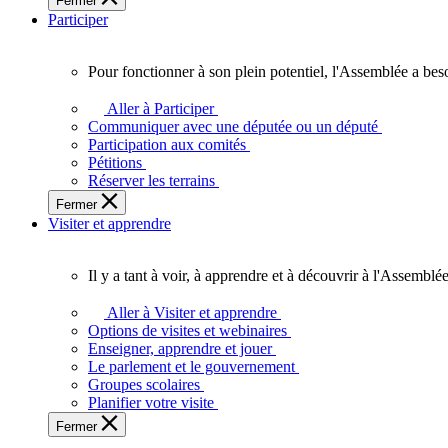
Fermer
des
Participer
Ontariennes
et
Ontariens.
Pour fonctionner à son plein potentiel, l'Assemblée a bes
Pour
fonctionner
Aller à Participer
à
Communiquer avec une députée ou un député
son
Participation aux comités
plein
Pétitions
potentiel,
Réserver les terrains
l'Assemblée
Fermer
a
Visiter et apprendre
besoin
de
vous.
Il y a tant à voir, à apprendre et à découvrir à l'Assemblée
Il
y
Aller à Visiter et apprendre
a
Options de visites et webinaires
tant
Enseigner, apprendre et jouer
à
Le parlement et le gouvernement
voir,
Groupes scolaires
à
Planifier votre visite
apprendre
Fermer
et