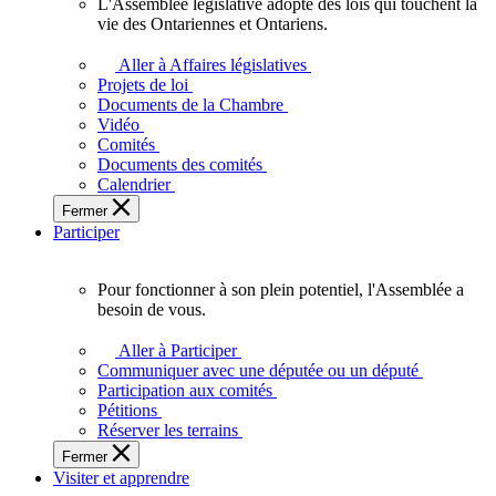
L'Assemblée législative adopte des lois qui touchent la
L'Assemblée
vie des Ontariennes et Ontariens.
législative
adopte
Aller à Affaires législatives
des
Projets de loi
lois
Documents de la Chambre
qui
Vidéo
touchent
Comités
la
Documents des comités
vie
Calendrier
des
Fermer
Ontariennes
Participer
et
Ontariens.
Pour fonctionner à son plein potentiel, l'Assemblée a
Pour
besoin de vous.
fonctionner
à
Aller à Participer
son
Communiquer avec une députée ou un député
plein
Participation aux comités
potentiel,
Pétitions
l'Assemblée
Réserver les terrains
a
Fermer
besoin
Visiter et apprendre
de