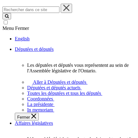
Rechercher
dans
ce
site
Menu
Fermer
English
Députées et députés
Les députées et députés vous représentent au sein de
Les
l'Assemblée législative de l'Ontario.
députées
et
Aller à Députées et députés
députés
Députées et députés actuels
vous
Toutes les députées et tous les députés
représentent
Coordonnées
au
La présidente
sein
In memoriam
de
Fermer
l'Assemblée
Affaires législatives
législative
de
l'Ontario.