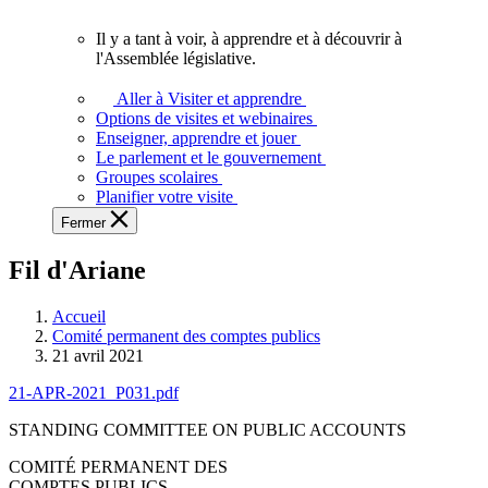
vous.
Il y a tant à voir, à apprendre et à découvrir à
Il
l'Assemblée législative.
y
a
Aller à Visiter et apprendre
tant
Options de visites et webinaires
à
Enseigner, apprendre et jouer
voir,
Le parlement et le gouvernement
à
Groupes scolaires
apprendre
Planifier votre visite
et
Fermer
à
découvrir
Fil d'Ariane
à
l'Assemblée
législative.
Accueil
Comité permanent des comptes publics
21 avril 2021
21-APR-2021_P031.pdf
STANDING COMMITTEE ON PUBLIC ACCOUNTS
COMITÉ PERMANENT DES
COMPTES PUBLICS