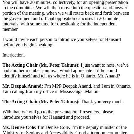
You will have 20 minutes, collectively, for an opening presentation
to the committee. We will then move into the question-and-answer
portion of the meeting, when we will rotate back and forth between
the government and official opposition caucuses in 20-minute
intervals, with some time for questioning for the independent
member.
I would invite each person to introduce yourselves for Hansard
before you begin speaking.
Interjection.
The Acting Chair (Mr. Peter Tabuns):
I just want to note, we’ve
had another member join us. I would appreciate it if he could
identify himself and tell us where he is in Ontario. Mr. Anand?
Mr. Deepak Anand:
I’m MPP Deepak Anand, and I am in Ontario.
I am calling from my office in Mississauga–Malton.
The Acting Chair (Mr. Peter Tabuns):
Thank you very much.
With that, we will go to the presentation. Presenters, please
introduce yourselves for Hansard and proceed.
Ms. Denise Cole:
I’m Denise Cole. I’m the deputy minister of the
Ministry for Seniors and Accessibility. Good afternoon, committee