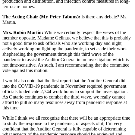
production and distribution, and infection control measures in long-
term-care homes.
The Acting Chair (Mr. Peter Tabuns):
Is there any debate? Ms.
Martin.
Mrs. Robin Martin:
While we certainly respect the views of the
member opposite, Madame Gélinas, we believe that this is probably
not a good time to ask officials who are working day and night,
actively working on fighting the pandemic, to set aside their work
shepherding the government through this third wave of the
pandemic to assist the Auditor General in an investigation which is
not time-sensitive. As such, I am recommending that the committee
vote against this motion.
I would also note that the first report that the Auditor General did
into the COVID-19 pandemic in November required government
officials to dedicate 2,744 work hours to support the investigation.
As Ontario continues to combat the third wave, we really cannot
afford to pull so many resources away from pandemic response at
this time.
While I think we all recognize that there will be an appropriate time
to study the response to the pandemic, or aspects of it, I’m very
confident that the Auditor General is fully capable of determining
what aspects of the pandemic response should be reviewed and