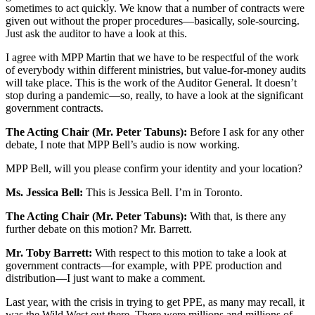
sometimes to act quickly. We know that a number of contracts were
given out without the proper procedures—basically, sole-sourcing.
Just ask the auditor to have a look at this.
I agree with MPP Martin that we have to be respectful of the work
of everybody within different ministries, but value-for-money audits
will take place. This is the work of the Auditor General. It doesn’t
stop during a pandemic—so, really, to have a look at the significant
government contracts.
The Acting Chair (Mr. Peter Tabuns):
Before I ask for any other
debate, I note that MPP Bell’s audio is now working.
MPP Bell, will you please confirm your identity and your location?
Ms. Jessica Bell:
This is Jessica Bell. I’m in Toronto.
The Acting Chair (Mr. Peter Tabuns):
With that, is there any
further debate on this motion? Mr. Barrett.
Mr. Toby Barrett:
With respect to this motion to take a look at
government contracts—for example, with PPE production and
distribution—I just want to make a comment.
Last year, with the crisis in trying to get PPE, as many may recall, it
was the Wild West out there. There were millions and millions of