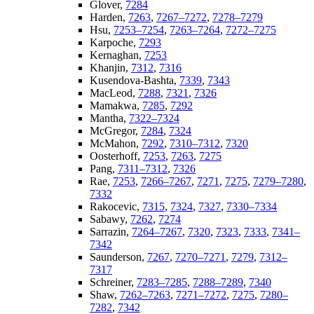
Glover,
7284
Harden,
7263
,
7267–7272
,
7278–7279
Hsu,
7253–7254
,
7263–7264
,
7272–7275
Karpoche,
7293
Kernaghan,
7253
Khanjin,
7312
,
7316
Kusendova-Bashta,
7339
,
7343
MacLeod,
7288
,
7321
,
7326
Mamakwa,
7285
,
7292
Mantha,
7322–7324
McGregor,
7284
,
7324
McMahon,
7292
,
7310–7312
,
7320
Oosterhoff,
7253
,
7263
,
7275
Pang,
7311–7312
,
7326
Rae,
7253
,
7266–7267
,
7271
,
7275
,
7279–7280
,
7332
Rakocevic,
7315
,
7324
,
7327
,
7330–7334
Sabawy,
7262
,
7274
Sarrazin,
7264–7267
,
7320
,
7323
,
7333
,
7341–
7342
Saunderson,
7267
,
7270–7271
,
7279
,
7312–
7317
Schreiner,
7283–7285
,
7288–7289
,
7340
Shaw,
7262–7263
,
7271–7272
,
7275
,
7280–
7282
,
7342