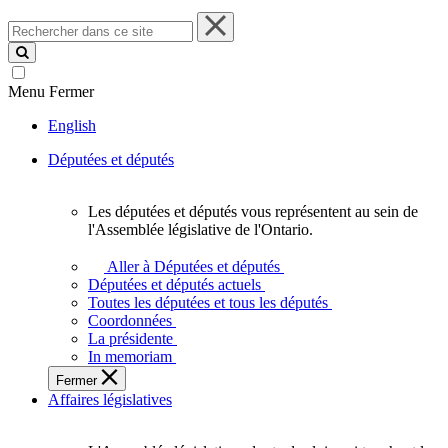
Rechercher
dans
ce
site
Menu
Fermer
English
Députées et députés
Les députées et députés vous représentent au sein de
Les
l'Assemblée législative de l'Ontario.
députées
et
Aller à Députées et députés
députés
Députées et députés actuels
vous
Toutes les députées et tous les députés
représentent
Coordonnées
au
La présidente
sein
In memoriam
de
Fermer
l'Assemblée
Affaires législatives
législative
de
l'Ontario.