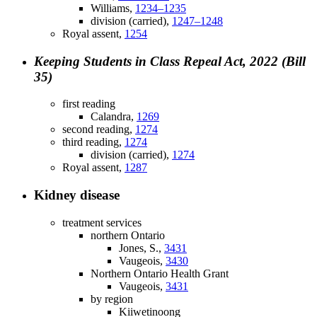
Williams,
1234–1235
division (carried),
1247–1248
Royal assent,
1254
Keeping Students in Class Repeal Act, 2022 (Bill
35)
first reading
Calandra,
1269
second reading,
1274
third reading,
1274
division (carried),
1274
Royal assent,
1287
Kidney disease
treatment services
northern Ontario
Jones, S.,
3431
Vaugeois,
3430
Northern Ontario Health Grant
Vaugeois,
3431
by region
Kiiwetinoong