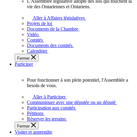
L'Assemblée législative adopte des lois qui touchent la
L'Assemblée
vie des Ontariennes et Ontariens.
législative
adopte
Aller à Affaires législatives
des
Projets de loi
lois
Documents de la Chambre
qui
Vidéo
touchent
Comités
la
Documents des comités
vie
Calendrier
des
Fermer
Ontariennes
Participer
et
Ontariens.
Pour fonctionner à son plein potentiel, l'Assemblée a
Pour
besoin de vous.
fonctionner
à
Aller à Participer
son
Communiquer avec une députée ou un député
plein
Participation aux comités
potentiel,
Pétitions
l'Assemblée
Réserver les terrains
a
Fermer
besoin
Visiter et apprendre
de