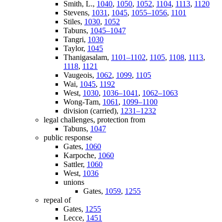
Smith, L.,
1040
,
1050
,
1052
,
1104
,
1113
,
1120
Stevens,
1031
,
1045
,
1055–1056
,
1101
Stiles,
1030
,
1052
Tabuns,
1045–1047
Tangri,
1030
Taylor,
1045
Thanigasalam,
1101–1102
,
1105
,
1108
,
1113
,
1118
,
1121
Vaugeois,
1062
,
1099
,
1105
Wai,
1045
,
1192
West,
1030
,
1036–1041
,
1062–1063
Wong-Tam,
1061
,
1099–1100
division (carried),
1231–1232
legal challenges, protection from
Tabuns,
1047
public response
Gates,
1060
Karpoche,
1060
Sattler,
1060
West,
1036
unions
Gates,
1059
,
1255
repeal of
Gates,
1255
Lecce,
1451