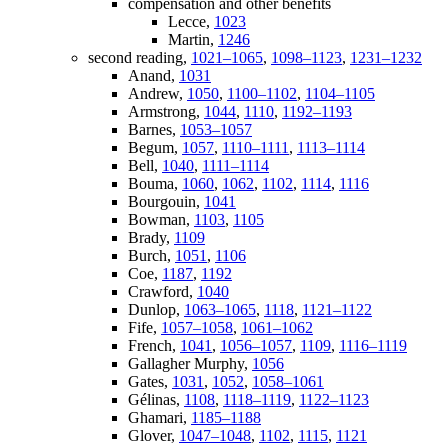
compensation and other benefits
Lecce,
1023
Martin,
1246
second reading,
1021–1065
,
1098–1123
,
1231–1232
Anand,
1031
Andrew,
1050
,
1100–1102
,
1104–1105
Armstrong,
1044
,
1110
,
1192–1193
Barnes,
1053–1057
Begum,
1057
,
1110–1111
,
1113–1114
Bell,
1040
,
1111–1114
Bouma,
1060
,
1062
,
1102
,
1114
,
1116
Bourgouin,
1041
Bowman,
1103
,
1105
Brady,
1109
Burch,
1051
,
1106
Coe,
1187
,
1192
Crawford,
1040
Dunlop,
1063–1065
,
1118
,
1121–1122
Fife,
1057–1058
,
1061–1062
French,
1041
,
1056–1057
,
1109
,
1116–1119
Gallagher Murphy,
1056
Gates,
1031
,
1052
,
1058–1061
Gélinas,
1108
,
1118–1119
,
1122–1123
Ghamari,
1185–1188
Glover,
1047–1048
,
1102
,
1115
,
1121