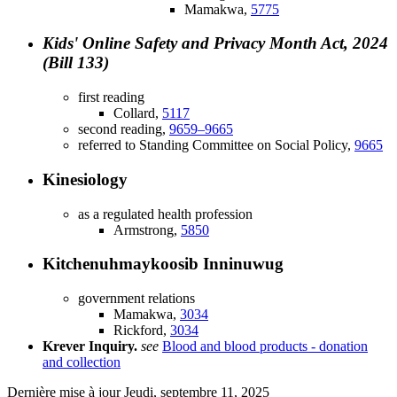
Mamakwa,
5775
Kids' Online Safety and Privacy Month Act, 2024
(Bill 133)
first reading
Collard,
5117
second reading,
9659–9665
referred to Standing Committee on Social Policy,
9665
Kinesiology
as a regulated health profession
Armstrong,
5850
Kitchenuhmaykoosib Inninuwug
government relations
Mamakwa,
3034
Rickford,
3034
Krever Inquiry.
see
Blood and blood products - donation
and collection
Dernière mise à jour
Jeudi, septembre 11, 2025