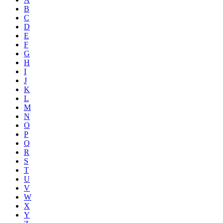
B
C
D
E
F
G
H
I
J
K
L
M
N
O
P
Q
R
S
T
U
V
W
X
Y