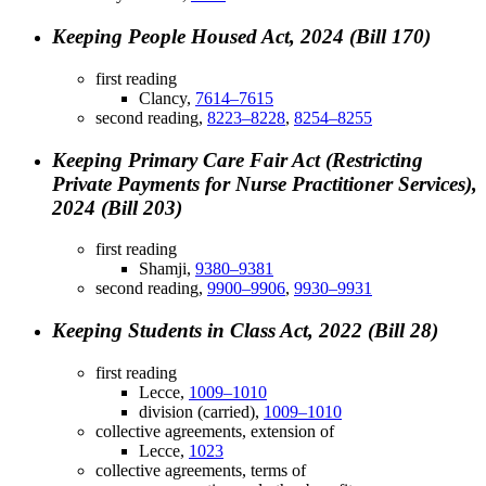
Keeping People Housed Act, 2024 (Bill 170)
first reading
Clancy,
7614–7615
second reading,
8223–8228
,
8254–8255
Keeping Primary Care Fair Act (Restricting
Private Payments for Nurse Practitioner Services),
2024 (Bill 203)
first reading
Shamji,
9380–9381
second reading,
9900–9906
,
9930–9931
Keeping Students in Class Act, 2022 (Bill 28)
first reading
Lecce,
1009–1010
division (carried),
1009–1010
collective agreements, extension of
Lecce,
1023
collective agreements, terms of