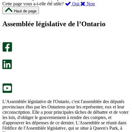
,
,
Cette page vous a-t-elle été utile?
Oui
Non
cette
cette
Haut de page
page
page
m’a
ne
Assemblée législative de l’Ontario
été
m’a
utile.
pas
Un
été
sondage
utile.
facultatif
Un
s’ouvre
sondage
dans
facultatif
un
s’ouvre
nouvel
dans
onglet.
un
nouvel
onglet.
L'Assemblée législative de l'Ontario, c'est l'assemblée des députés
provinciaux élus par les Ontariens pour les représenter, eux et leur
circonscription. Elle a pour principales tâches de débattre et de voter
les lois, d'obliger le gouvernement à rendre des comptes, et
d'approuver les dépenses de ce dernier. L'Assemblée se réunit dans
l'édifice de l'Assemblée législative, qui se situe à Queen's Park, à