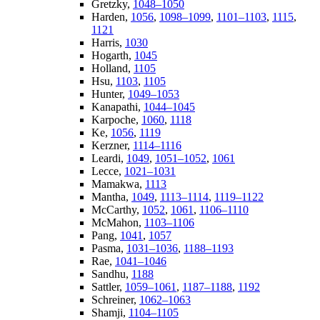
Gretzky,
1048–1050
Harden,
1056
,
1098–1099
,
1101–1103
,
1115
,
1121
Harris,
1030
Hogarth,
1045
Holland,
1105
Hsu,
1103
,
1105
Hunter,
1049–1053
Kanapathi,
1044–1045
Karpoche,
1060
,
1118
Ke,
1056
,
1119
Kerzner,
1114–1116
Leardi,
1049
,
1051–1052
,
1061
Lecce,
1021–1031
Mamakwa,
1113
Mantha,
1049
,
1113–1114
,
1119–1122
McCarthy,
1052
,
1061
,
1106–1110
McMahon,
1103–1106
Pang,
1041
,
1057
Pasma,
1031–1036
,
1188–1193
Rae,
1041–1046
Sandhu,
1188
Sattler,
1059–1061
,
1187–1188
,
1192
Schreiner,
1062–1063
Shamji,
1104–1105