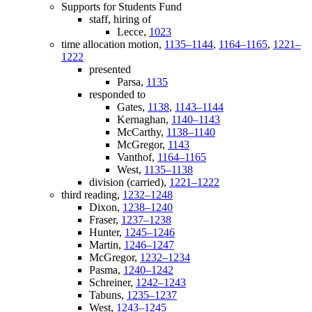
Supports for Students Fund
staff, hiring of
Lecce,
1023
time allocation motion,
1135–1144
,
1164–1165
,
1221–
1222
presented
Parsa,
1135
responded to
Gates,
1138
,
1143–1144
Kernaghan,
1140–1143
McCarthy,
1138–1140
McGregor,
1143
Vanthof,
1164–1165
West,
1135–1138
division (carried),
1221–1222
third reading,
1232–1248
Dixon,
1238–1240
Fraser,
1237–1238
Hunter,
1245–1246
Martin,
1246–1247
McGregor,
1232–1234
Pasma,
1240–1242
Schreiner,
1242–1243
Tabuns,
1235–1237
West,
1243–1245