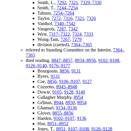
Smith, L.,
7292
,
7321
,
7329–7330
Smith, T.,
7244–7254
Tabuns,
7254–7264
Taylor,
7272
,
7316
,
7321
,
7326
Vanthof,
7340–7342
Vaugeois,
7287
,
7342
West,
7317–7322
,
7324
,
7333
Wong-Tam,
7267
,
7279
division (carried),
7364–7365
referred to Standing Committee on the Interior,
7364–
7365
third reading,
8847–8857
,
8934–8956
,
9102–9108
,
9126–9140
,
9176–9177
Bourgouin,
8856
,
9131
Byers,
9131
Coe,
8856
,
9106–9107
,
9127
Cuzzetto,
8945–8948
Dowie,
9105
,
9128
,
9140
Gallagher Murphy,
8954
Gélinas,
8944
,
8950
,
8954
Ghamari,
9134–9136
Glover,
8855–8856
Harden,
9102–9107
,
9136
Hsu,
8951–8952
Jones, T.,
8951
,
9107–9108
,
9126–9128