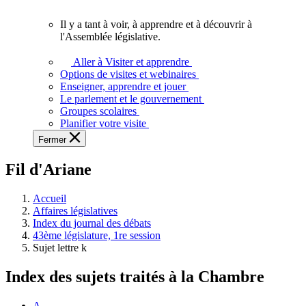
vous.
Il y a tant à voir, à apprendre et à découvrir à
Il
l'Assemblée législative.
y
a
Aller à Visiter et apprendre
tant
Options de visites et webinaires
à
Enseigner, apprendre et jouer
voir,
Le parlement et le gouvernement
à
Groupes scolaires
apprendre
Planifier votre visite
et
Fermer
à
découvrir
Fil d'Ariane
à
l'Assemblée
législative.
Accueil
Affaires législatives
Index du journal des débats
43ème législature, 1re session
Sujet lettre k
Index des sujets traités à la Chambre
A