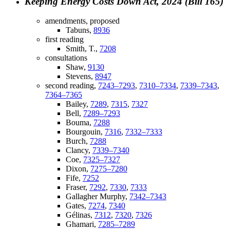
Keeping Energy Costs Down Act, 2024 (Bill 165)
amendments, proposed
Tabuns,
8936
first reading
Smith, T.,
7208
consultations
Shaw,
9130
Stevens,
8947
second reading,
7243–7293
,
7310–7334
,
7339–7343
,
7364–7365
Bailey,
7289
,
7315
,
7327
Bell,
7289–7293
Bouma,
7288
Bourgouin,
7316
,
7332–7333
Burch,
7288
Clancy,
7339–7340
Coe,
7325–7327
Dixon,
7275–7280
Fife,
7252
Fraser,
7292
,
7330
,
7333
Gallagher Murphy,
7342–7343
Gates,
7274
,
7340
Gélinas,
7312
,
7320
,
7326
Ghamari,
7285–7289