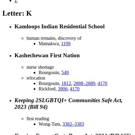
Z
Letter: K
Kamloops Indian Residential School
human remains, discovery of
Mamakwa,
1199
Kashechewan First Nation
nurse shortage
Bourgouin,
549
relocation
Bourgouin,
1812
,
2888–2889
,
4170
Rickford,
3906
,
4170
Keeping 2SLGBTQI+ Communities Safe Act,
2023 (Bill 94)
first reading
Wong-Tam,
3382–3383