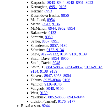
Karpoche,
8943–8944
,
8948–8951
,
8953
Kernaghan,
8951
,
9105
Kerzner,
8953
Kusendova-Bashta,
8856
MacLeod,
8954
Martin,
8947
,
9136
McMahon,
8944
,
8952–8954
Rakocevic,
9132
Sarrazin,
8950
Sattler,
8857
,
8951
Saunderson,
8857
,
9139
Schreiner,
9132–9134
Shaw,
9127–9132
,
9134
,
9136
,
9139
Smith, Dave,
8954–8956
Smith, David,
8948
Smith, T.,
8847–8852
,
8856–8857
,
9131–9132
,
9134
,
9138–9139
Stevens,
8947
,
8953–8954
Tabuns,
8935–8944
,
9106
Vanthof,
9136–9140
Vaugeois,
8948
,
9106
West,
9139
Yakabuski,
8852–8855
,
8943–8944
division (carried),
9176–9177
Royal assent,
9244