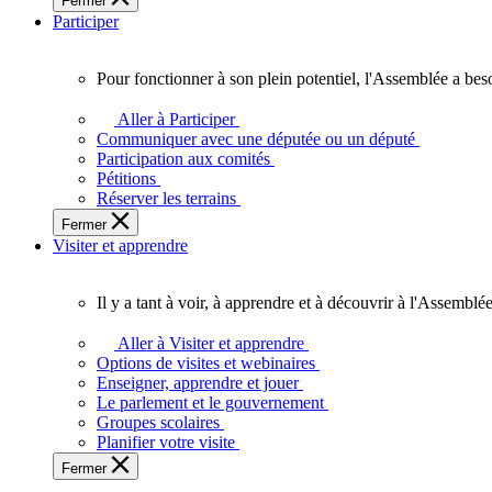
Fermer
des
Participer
Ontariennes
et
Ontariens.
Pour fonctionner à son plein potentiel, l'Assemblée a bes
Pour
fonctionner
Aller à Participer
à
Communiquer avec une députée ou un député
son
Participation aux comités
plein
Pétitions
potentiel,
Réserver les terrains
l'Assemblée
Fermer
a
Visiter et apprendre
besoin
de
vous.
Il y a tant à voir, à apprendre et à découvrir à l'Assemblée
Il
y
Aller à Visiter et apprendre
a
Options de visites et webinaires
tant
Enseigner, apprendre et jouer
à
Le parlement et le gouvernement
voir,
Groupes scolaires
à
Planifier votre visite
apprendre
Fermer
et