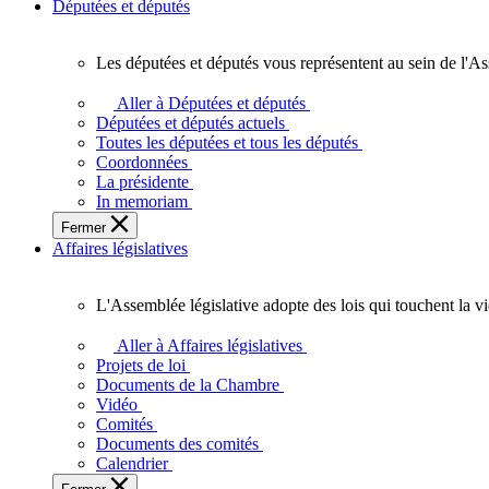
Députées et députés
Les députées et députés vous représentent au sein de l'As
Les
députées
Aller à Députées et députés
et
Députées et députés actuels
députés
Toutes les députées et tous les députés
vous
Coordonnées
représentent
La présidente
au
In memoriam
sein
Fermer
de
Affaires législatives
l'Assemblée
législative
de
L'Assemblée législative adopte des lois qui touchent la v
l'Ontario.
L'Assemblée
législative
Aller à Affaires législatives
adopte
Projets de loi
des
Documents de la Chambre
lois
Vidéo
qui
Comités
touchent
Documents des comités
la
Calendrier
vie