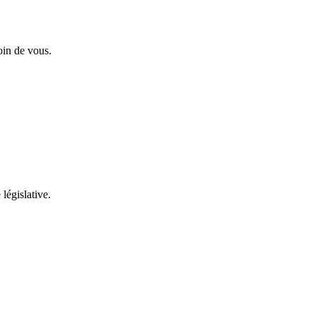
oin de vous.
 législative.