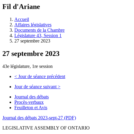
à
Fil d'Ariane
découvrir
à
l'Assemblée
Accueil
législative.
Affaires législatives
Documents de la Chambre
Législature 43, Session 1
27 septembre 2023
27 septembre 2023
43e législature, 1re session
<
Jour de séance précédent
Jour de séance suivant
>
Journal des débats
Procès-verbaux
Feuilleton et Avis
Journal des débats 2023-sept-27 (PDF)
LEGISLATIVE ASSEMBLY OF ONTARIO