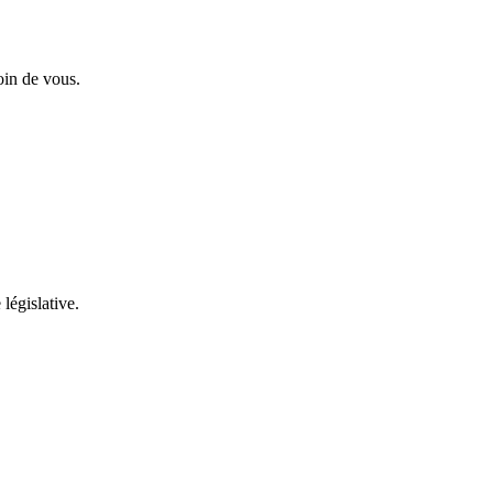
oin de vous.
 législative.