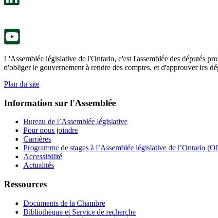
nouvel
dans
onglet.
un
nouvel
onglet.
L'Assemblée législative de l'Ontario, c'est l'assemblée des députés prov
d'obliger le gouvernement à rendre des comptes, et d'approuver les dép
Plan du site
Information sur l'Assemblée
Bureau de l’Assemblée législative
Pour nous joindre
Carrières
Programme de stages à l’Assemblée législative de l’Ontario (OL
Accessibilité
Actualités
Ressources
Documents de la Chambre
Bibliothèque et Service de recherche