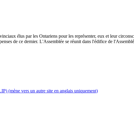
inciaux élus par les Ontariens pour les représenter, eux et leur circonscri
enses de ce dernier. L'Assemblée se réunit dans l'édifice de l'Assemblée
IP) (mène vers un autre site en anglais uniquement)