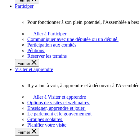
Fermer
des
Participer
Ontariennes
et
Ontariens.
Pour fonctionner à son plein potentiel, l'Assemblée a bes
Pour
fonctionner
Aller à Participer
à
Communiquer avec une députée ou un député
son
Participation aux comités
plein
Pétitions
potentiel,
Réserver les terrains
l'Assemblée
Fermer
a
Visiter et apprendre
besoin
de
vous.
Il y a tant à voir, à apprendre et à découvrir à l'Assemblée
Il
y
Aller à Visiter et apprendre
a
Options de visites et webinaires
tant
Enseigner, apprendre et jouer
à
Le parlement et le gouvernement
voir,
Groupes scolaires
à
Planifier votre visite
apprendre
Fermer
et