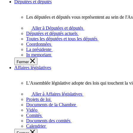
Députées et députés
Les députées et députés vous représentent au sein de l'As
Les
députées
Aller à Députées et députés
et
Députées et députés actuels
députés
Toutes les députées et tous les députés
vous
Coordonnées
représentent
La présidente
au
In memoriam
sein
Fermer
de
Affaires législatives
l'Assemblée
législative
de
L'Assemblée législative adopte des lois qui touchent la v
l'Ontario.
L'Assemblée
législative
Aller à Affaires législatives
adopte
Projets de loi
des
Documents de la Chambre
lois
Vidéo
qui
Comités
touchent
Documents des comités
la
Calendrier
vie