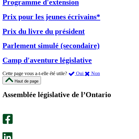
Programme d'extension
Prix pour les jeunes écrivains*
Prix du livre du président
Parlement simulé (secondaire)
Camp d'aventure législative
,
,
Cette page vous a-t-elle été utile?
Oui
Non
cette
cette
Haut de page
page
page
m’a
ne
Assemblée législative de l’Ontario
été
m’a
utile.
pas
Un
été
sondage
utile.
facultatif
Un
s’ouvre
sondage
dans
facultatif
un
s’ouvre