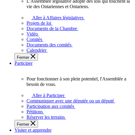
L'Assemblée législative adopte des lois qui touchent la
L'Assemblée
vie des Ontariennes et Ontariens.
législative
adopte
Aller à Affaires législatives
des
Projets de loi
lois
Documents de la Chambre
qui
Vidéo
touchent
Comités
la
Documents des comités
vie
Calendrier
des
Fermer
Ontariennes
Participer
et
Ontariens.
Pour fonctionner à son plein potentiel, l'Assemblée a
Pour
besoin de vous.
fonctionner
à
Aller à Participer
son
Communiquer avec une députée ou un député
plein
Participation aux comités
potentiel,
Pétitions
l'Assemblée
Réserver les terrains
a
Fermer
besoin
Visiter et apprendre
de