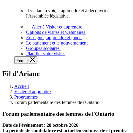
vous.
Il y a tant à voir, à apprendre et à découvrir à
Il
l'Assemblée législative.
y
a
Aller à Visiter et apprendre
tant
Options de visites et webinaires
à
Enseigner, apprendre et jouer
voir,
Le parlement et le gouvernement
à
Groupes scolaires
apprendre
Planifier votre visite
et
Fermer
à
découvrir
Fil d'Ariane
à
l'Assemblée
législative.
Accueil
Visiter et apprendre
Programmes
Forum parlementaire des femmes de l'Ontario
Forum parlementaire des femmes de l'Ontario
Date de l'événement :
28 octobre 2026
La période de candidature est actuellement ouverte et prendra