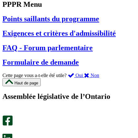
PPPR Menu
Points saillants du programme
Exigences et critères d'admissibilité
FAQ - Forum parlementaire
Formulaire de demande
,
,
Cette page vous a-t-elle été utile?
Oui
Non
cette
cette
Haut de page
page
page
m’a
ne
Assemblée législative de l’Ontario
été
m’a
utile.
pas
Un
été
sondage
utile.
facultatif
Un
s’ouvre
sondage
dans
facultatif
un
s’ouvre