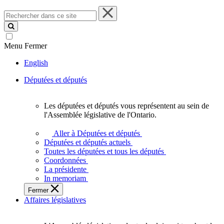
Rechercher
dans
ce
site
Menu
Fermer
English
Députées et députés
Les députées et députés vous représentent au sein de
Les
l'Assemblée législative de l'Ontario.
députées
et
Aller à Députées et députés
députés
Députées et députés actuels
vous
Toutes les députées et tous les députés
représentent
Coordonnées
au
La présidente
sein
In memoriam
de
Fermer
l'Assemblée
Affaires législatives
législative
de
l'Ontario.