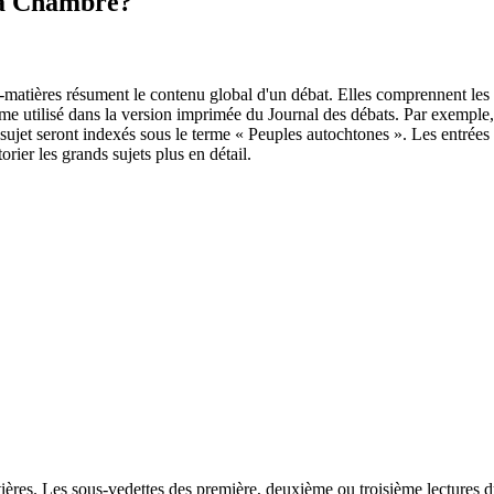
 la Chambre?
ières résument le contenu global d'un débat. Elles comprennent les noms 
erme utilisé dans la version imprimée du Journal des débats. Par exemple
 sujet seront indexés sous le terme « Peuples autochtones ». Les entrées 
orier les grands sujets plus en détail.
tières. Les sous-vedettes des première, deuxième ou troisième lectures d