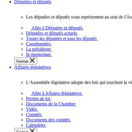
Députées et députés
Les députées et députés vous représentent au sein de l'As
Les
députées
Aller à Députées et députés
et
Députées et députés actuels
députés
Toutes les députées et tous les députés
vous
Coordonnées
représentent
La présidente
au
In memoriam
sein
Fermer
de
Affaires législatives
l'Assemblée
législative
de
L'Assemblée législative adopte des lois qui touchent la v
l'Ontario.
L'Assemblée
législative
Aller à Affaires législatives
adopte
Projets de loi
des
Documents de la Chambre
lois
Vidéo
qui
Comités
touchent
Documents des comités
la
Calendrier
vie