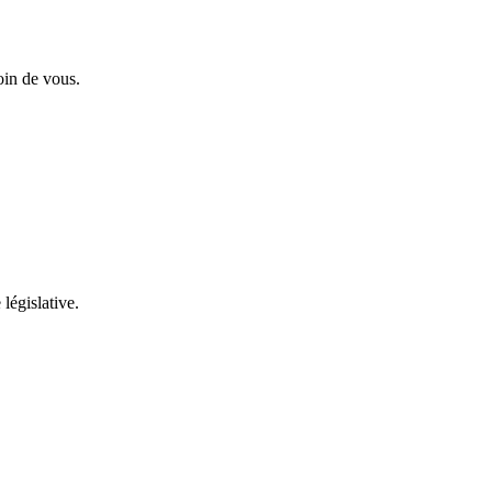
oin de vous.
 législative.