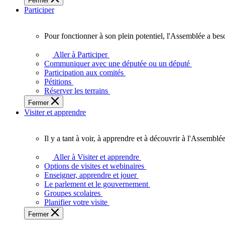
Fermer
des
Participer
Ontariennes
et
Ontariens.
Pour fonctionner à son plein potentiel, l'Assemblée a bes
Pour
fonctionner
Aller à Participer
à
Communiquer avec une députée ou un député
son
Participation aux comités
plein
Pétitions
potentiel,
Réserver les terrains
l'Assemblée
Fermer
a
Visiter et apprendre
besoin
de
vous.
Il y a tant à voir, à apprendre et à découvrir à l'Assemblée
Il
y
Aller à Visiter et apprendre
a
Options de visites et webinaires
tant
Enseigner, apprendre et jouer
à
Le parlement et le gouvernement
voir,
Groupes scolaires
à
Planifier votre visite
apprendre
Fermer
et