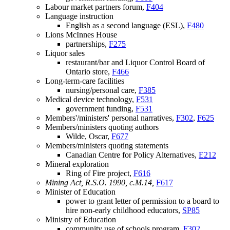
Labour market partners forum,
F404
Language instruction
English as a second language (ESL),
F480
Lions McInnes House
partnerships,
F275
Liquor sales
restaurant/bar and Liquor Control Board of
Ontario store,
F466
Long-term-care facilities
nursing/personal care,
F385
Medical device technology,
F531
government funding,
F531
Members'/ministers' personal narratives,
F302
,
F625
Members/ministers quoting authors
Wilde, Oscar,
F677
Members/ministers quoting statements
Canadian Centre for Policy Alternatives,
E212
Mineral exploration
Ring of Fire project,
F616
Mining Act, R.S.O. 1990, c.M.14,
F617
Minister of Education
power to grant letter of permission to a board to
hire non-early childhood educators,
SP85
Ministry of Education
community use of schools program,
F302