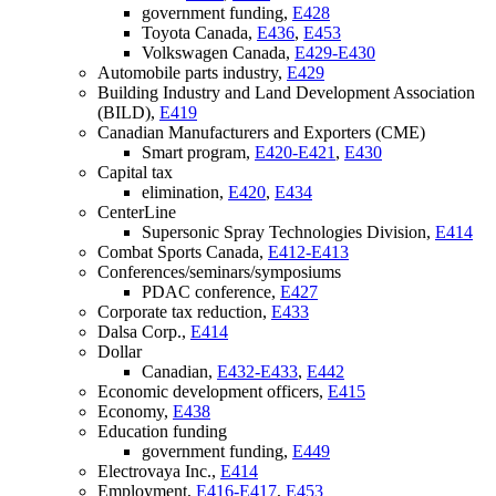
government funding,
E428
Toyota Canada,
E436
,
E453
Volkswagen Canada,
E429-E430
Automobile parts industry,
E429
Building Industry and Land Development Association
(BILD),
E419
Canadian Manufacturers and Exporters (CME)
Smart program,
E420-E421
,
E430
Capital tax
elimination,
E420
,
E434
CenterLine
Supersonic Spray Technologies Division,
E414
Combat Sports Canada,
E412-E413
Conferences/seminars/symposiums
PDAC conference,
E427
Corporate tax reduction,
E433
Dalsa Corp.,
E414
Dollar
Canadian,
E432-E433
,
E442
Economic development officers,
E415
Economy,
E438
Education funding
government funding,
E449
Electrovaya Inc.,
E414
Employment,
E416-E417
,
E453