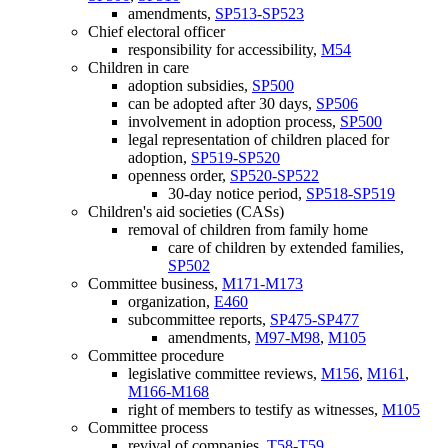
amendments,
SP513-SP523
Chief electoral officer
responsibility for accessibility,
M54
Children in care
adoption subsidies,
SP500
can be adopted after 30 days,
SP506
involvement in adoption process,
SP500
legal representation of children placed for
adoption,
SP519-SP520
openness order,
SP520-SP522
30-day notice period,
SP518-SP519
Children's aid societies (CASs)
removal of children from family home
care of children by extended families,
SP502
Committee business,
M171-M173
organization,
E460
subcommittee reports,
SP475-SP477
amendments,
M97-M98
,
M105
Committee procedure
legislative committee reviews,
M156
,
M161
,
M166-M168
right of members to testify as witnesses,
M105
Committee process
revival of companies,
T58-T59