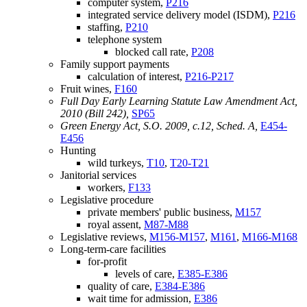
computer system,
P216
integrated service delivery model (ISDM),
P216
staffing,
P210
telephone system
blocked call rate,
P208
Family support payments
calculation of interest,
P216-P217
Fruit wines,
F160
Full Day Early Learning Statute Law Amendment Act,
2010 (Bill 242),
SP65
Green Energy Act, S.O. 2009, c.12, Sched. A,
E454-
E456
Hunting
wild turkeys,
T10
,
T20-T21
Janitorial services
workers,
F133
Legislative procedure
private members' public business,
M157
royal assent,
M87-M88
Legislative reviews,
M156-M157
,
M161
,
M166-M168
Long-term-care facilities
for-profit
levels of care,
E385-E386
quality of care,
E384-E386
wait time for admission,
E386