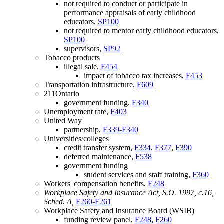
not required to conduct or participate in
performance appraisals of early childhood
educators,
SP100
not required to mentor early childhood educators,
SP100
supervisors,
SP92
Tobacco products
illegal sale,
F454
impact of tobacco tax increases,
F453
Transportation infrastructure,
F609
211Ontario
government funding,
F340
Unemployment rate,
F403
United Way
partnership,
F339-F340
Universities/colleges
credit transfer system,
F334
,
F377
,
F390
deferred maintenance,
F538
government funding
student services and staff training,
F360
Workers' compensation benefits,
F248
Workplace Safety and Insurance Act, S.O. 1997, c.16,
Sched. A,
F260-F261
Workplace Safety and Insurance Board (WSIB)
funding review panel,
F248
,
F260