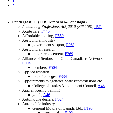
Y
Z
Pendergast, L. (LIB, Kitchener–Conestoga)
Accounting Professions Act, 2010 (Bill 158),
JP21
Acute care,
F446
Affordable housing,
F559
Agricultural industry
government support,
F268
Agricultural research
import replacement,
F269
Alliance of Seniors and Older Canadians Network,
F504
members,
F504
Applied research
role of colleges,
F334
Appointments to agencies/boards/commissions/etc.
College of Trades Appointment Council,
A46
Apprenticeship training
youth,
A46
Automobile dealers,
F524
Automobile industry
General Motors of Canada Ltd.,
F193
pension plan,
F193