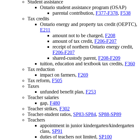
Student assistance
Ontario student assistance program (OSAP)
parental contribution,
F377-F378
,
F538
Tax credits
Ontario energy and property tax credit (OEPTC),
E211
amount not to be charged,
F208
amount of tax credit,
F206-F207
receipt of northern Ontario energy credit,
F206-F207
shared-custody parent,
F208-F209
tuition, education and textbook tax credits,
F360
Tax reduction
impact on farmers,
F269
Tax reform,
F505
Taxes
unfunded benefit plan,
F253
Teacher salaries
gap,
F480
Teacher strikes,
F302
Teacher-student ratios,
SP83-SP84
,
SP88-SP89
Teachers
appointment in junior kindergarten/kindergarten
class,
SP91
duties of teachers not limited,
SP100