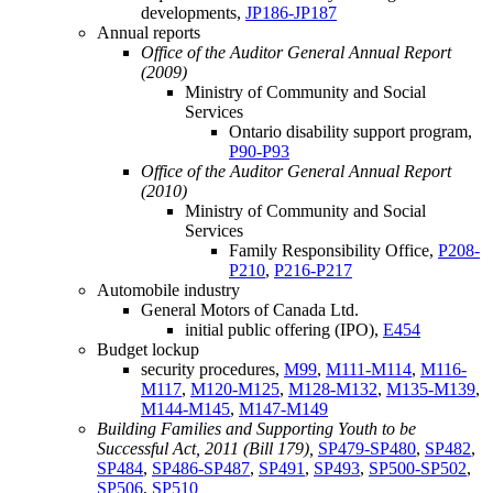
developments,
JP186-JP187
Annual reports
Office of the Auditor General Annual Report
(2009)
Ministry of Community and Social
Services
Ontario disability support program,
P90-P93
Office of the Auditor General Annual Report
(2010)
Ministry of Community and Social
Services
Family Responsibility Office,
P208-
P210
,
P216-P217
Automobile industry
General Motors of Canada Ltd.
initial public offering (IPO),
E454
Budget lockup
security procedures,
M99
,
M111-M114
,
M116-
M117
,
M120-M125
,
M128-M132
,
M135-M139
,
M144-M145
,
M147-M149
Building Families and Supporting Youth to be
Successful Act, 2011 (Bill 179),
SP479-SP480
,
SP482
,
SP484
,
SP486-SP487
,
SP491
,
SP493
,
SP500-SP502
,
SP506
,
SP510