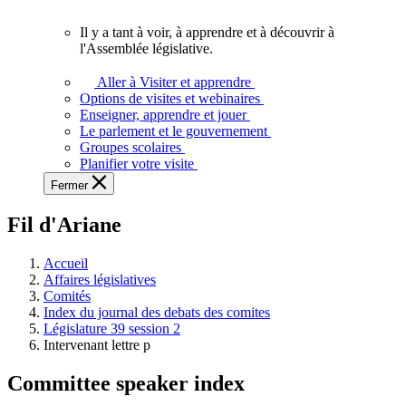
vous.
Il y a tant à voir, à apprendre et à découvrir à
Il
l'Assemblée législative.
y
a
Aller à Visiter et apprendre
tant
Options de visites et webinaires
à
Enseigner, apprendre et jouer
voir,
Le parlement et le gouvernement
à
Groupes scolaires
apprendre
Planifier votre visite
et
Fermer
à
découvrir
Fil d'Ariane
à
l'Assemblée
législative.
Accueil
Affaires législatives
Comités
Index du journal des debats des comites
Législature 39 session 2
Intervenant lettre p
Committee speaker index