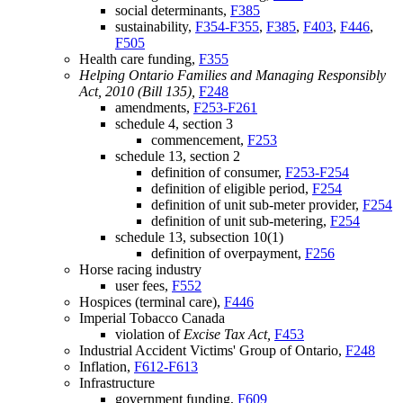
social determinants,
F385
sustainability,
F354-F355
,
F385
,
F403
,
F446
,
F505
Health care funding,
F355
Helping Ontario Families and Managing Responsibly
Act, 2010 (Bill 135),
F248
amendments,
F253-F261
schedule 4, section 3
commencement,
F253
schedule 13, section 2
definition of consumer,
F253-F254
definition of eligible period,
F254
definition of unit sub-meter provider,
F254
definition of unit sub-metering,
F254
schedule 13, subsection 10(1)
definition of overpayment,
F256
Horse racing industry
user fees,
F552
Hospices (terminal care),
F446
Imperial Tobacco Canada
violation of
Excise Tax Act,
F453
Industrial Accident Victims' Group of Ontario,
F248
Inflation,
F612-F613
Infrastructure
government funding,
F609