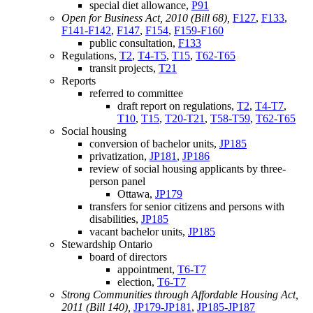
special diet allowance,
P91
Open for Business Act, 2010 (Bill 68),
F127
,
F133
,
F141-F142
,
F147
,
F154
,
F159-F160
public consultation,
F133
Regulations,
T2
,
T4-T5
,
T15
,
T62-T65
transit projects,
T21
Reports
referred to committee
draft report on regulations,
T2
,
T4-T7
,
T10
,
T15
,
T20-T21
,
T58-T59
,
T62-T65
Social housing
conversion of bachelor units,
JP185
privatization,
JP181
,
JP186
review of social housing applicants by three-
person panel
Ottawa,
JP179
transfers for senior citizens and persons with
disabilities,
JP185
vacant bachelor units,
JP185
Stewardship Ontario
board of directors
appointment,
T6-T7
election,
T6-T7
Strong Communities through Affordable Housing Act,
2011 (Bill 140),
JP179-JP181
,
JP185-JP187