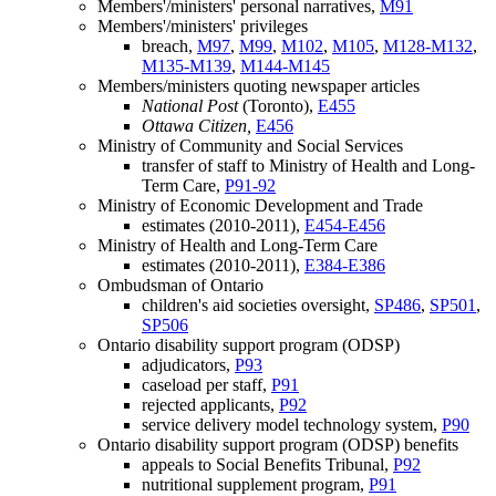
Members'/ministers' personal narratives,
M91
Members'/ministers' privileges
breach,
M97
,
M99
,
M102
,
M105
,
M128-M132
,
M135-M139
,
M144-M145
Members/ministers quoting newspaper articles
National Post
(Toronto),
E455
Ottawa Citizen,
E456
Ministry of Community and Social Services
transfer of staff to Ministry of Health and Long-
Term Care,
P91-92
Ministry of Economic Development and Trade
estimates (2010-2011),
E454-E456
Ministry of Health and Long-Term Care
estimates (2010-2011),
E384-E386
Ombudsman of Ontario
children's aid societies oversight,
SP486
,
SP501
,
SP506
Ontario disability support program (ODSP)
adjudicators,
P93
caseload per staff,
P91
rejected applicants,
P92
service delivery model technology system,
P90
Ontario disability support program (ODSP) benefits
appeals to Social Benefits Tribunal,
P92
nutritional supplement program,
P91