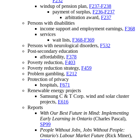
F232
windup of pension plan,
F237-F238
payment of surplus,
F236-F237
arbitration award,
F237
Persons with disabilities
income support and employment earnings,
F368
services
wait lists,
F368-F369
Persons with neurological disorders,
F532
Post-secondary education
affordability,
F378
Poverty reduction,
F403
Poverty reduction strategy,
F459
Problem gambling,
E212
Protection of privacy
hospitals,
F671
Renewable energy projects
Samsung C & T Corp. wind and solar cluster
projects,
E616
Reports
With Our Best Future in Mind: Implementing
Early Learning in Ontario
(Charles Pascal),
SP99
People Without Jobs, Jobs Without People:
Ontario's Labour Market Future
(Rick Miner),