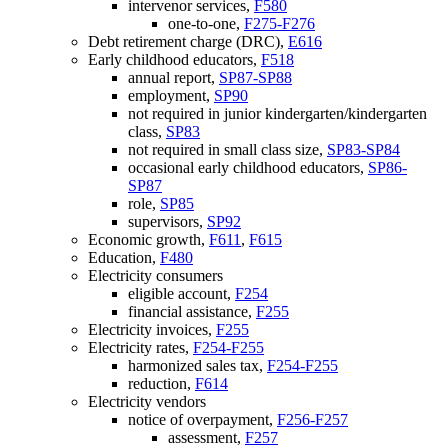
intervenor services,
F580
one-to-one,
F275-F276
Debt retirement charge (DRC),
E616
Early childhood educators,
F518
annual report,
SP87-SP88
employment,
SP90
not required in junior kindergarten/kindergarten
class,
SP83
not required in small class size,
SP83-SP84
occasional early childhood educators,
SP86-
SP87
role,
SP85
supervisors,
SP92
Economic growth,
F611
,
F615
Education,
F480
Electricity consumers
eligible account,
F254
financial assistance,
F255
Electricity invoices,
F255
Electricity rates,
F254-F255
harmonized sales tax,
F254-F255
reduction,
F614
Electricity vendors
notice of overpayment,
F256-F257
assessment,
F257