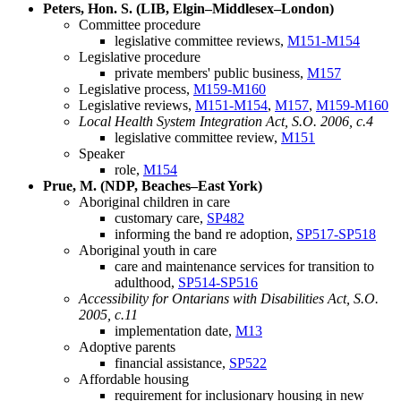
Peters, Hon. S. (LIB, Elgin–Middlesex–London)
Committee procedure
legislative committee reviews,
M151-M154
Legislative procedure
private members' public business,
M157
Legislative process,
M159-M160
Legislative reviews,
M151-M154
,
M157
,
M159-M160
Local Health System Integration Act, S.O. 2006, c.4
legislative committee review,
M151
Speaker
role,
M154
Prue, M. (NDP, Beaches–East York)
Aboriginal children in care
customary care,
SP482
informing the band re adoption,
SP517-SP518
Aboriginal youth in care
care and maintenance services for transition to
adulthood,
SP514-SP516
Accessibility for Ontarians with Disabilities Act, S.O.
2005, c.11
implementation date,
M13
Adoptive parents
financial assistance,
SP522
Affordable housing
requirement for inclusionary housing in new