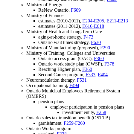
Ministry of Energy
ReNew Ontario,
F609
Ministry of Finance
estimates (2010-2011),
E204-E205
,
E211-E213
estimates (2011-2012),
E616-E618
Ministry of Health and Long-Term Care
aging-at-home strategy,
F473
Ontario wait times strategy,
F630
Ministry of Manufacturing (proposed),
F290
Ministry of Training, Colleges and Universities
Ontario access grant (OAG),
F360
Ontario work study plan (OWSP),
F378
Reaching Higher plan,
F360
Second Career program,
F333
,
F404
Neuromodulation therapy,
F531
Occupational training,
F494
Ontario Municipal Employees Retirement System
(OMERS)
pension plans
employer participation in pension plans
investment entity,
F258
Ontario sales tax transition benefit (OSTTB)
garnishment,
F259-F260
Ontario Works program
caseload,
F328