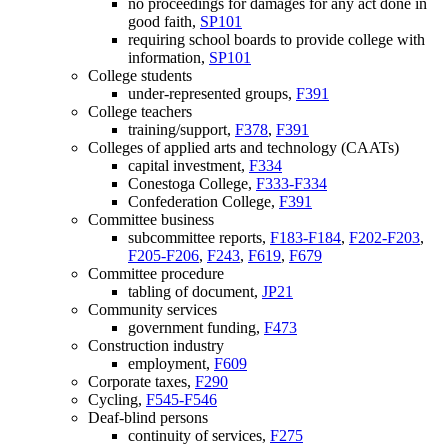
no proceedings for damages for any act done in
good faith,
SP101
requiring school boards to provide college with
information,
SP101
College students
under-represented groups,
F391
College teachers
training/support,
F378
,
F391
Colleges of applied arts and technology (CAATs)
capital investment,
F334
Conestoga College,
F333-F334
Confederation College,
F391
Committee business
subcommittee reports,
F183-F184
,
F202-F203
,
F205-F206
,
F243
,
F619
,
F679
Committee procedure
tabling of document,
JP21
Community services
government funding,
F473
Construction industry
employment,
F609
Corporate taxes,
F290
Cycling,
F545-F546
Deaf-blind persons
continuity of services,
F275