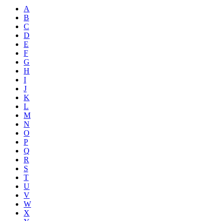
A
B
C
D
E
F
G
H
I
J
K
L
M
N
O
P
Q
R
S
T
U
V
W
X