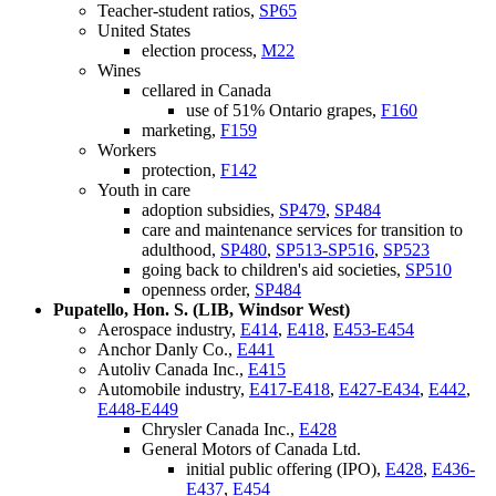
Teacher-student ratios,
SP65
United States
election process,
M22
Wines
cellared in Canada
use of 51% Ontario grapes,
F160
marketing,
F159
Workers
protection,
F142
Youth in care
adoption subsidies,
SP479
,
SP484
care and maintenance services for transition to
adulthood,
SP480
,
SP513-SP516
,
SP523
going back to children's aid societies,
SP510
openness order,
SP484
Pupatello, Hon. S. (LIB, Windsor West)
Aerospace industry,
E414
,
E418
,
E453-E454
Anchor Danly Co.,
E441
Autoliv Canada Inc.,
E415
Automobile industry,
E417-E418
,
E427-E434
,
E442
,
E448-E449
Chrysler Canada Inc.,
E428
General Motors of Canada Ltd.
initial public offering (IPO),
E428
,
E436-
E437
,
E454