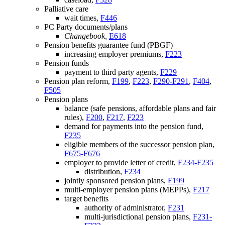
Palliative care
wait times,
F446
PC Party documents/plans
Changebook,
E618
Pension benefits guarantee fund (PBGF)
increasing employer premiums,
F223
Pension funds
payment to third party agents,
F229
Pension plan reform,
F199
,
F223
,
F290-F291
,
F404
,
F505
Pension plans
balance (safe pensions, affordable plans and fair
rules),
F200
,
F217
,
F223
demand for payments into the pension fund,
F235
eligible members of the successor pension plan,
F675-F676
employer to provide letter of credit,
F234-F235
distribution,
F234
jointly sponsored pension plans,
F199
multi-employer pension plans (MEPPs),
F217
target benefits
authority of administrator,
F231
multi-jurisdictional pension plans,
F231-