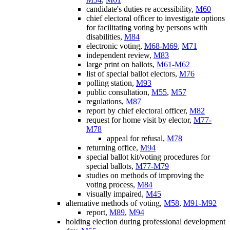
candidate's duties re accessibility,
M60
chief electoral officer to investigate options
for facilitating voting by persons with
disabilities,
M84
electronic voting,
M68-M69
,
M71
independent review,
M83
large print on ballots,
M61-M62
list of special ballot electors,
M76
polling station,
M93
public consultation,
M55
,
M57
regulations,
M87
report by chief electoral officer,
M82
request for home visit by elector,
M77-
M78
appeal for refusal,
M78
returning office,
M94
special ballot kit/voting procedures for
special ballots,
M77-M79
studies on methods of improving the
voting process,
M84
visually impaired,
M45
alternative methods of voting,
M58
,
M91-M92
report,
M89
,
M94
holding election during professional development