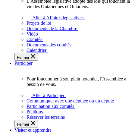
L'Assemblée législative adopte des lois qui touchent la
L'Assemblée
vie des Ontariennes et Ontariens.
législative
adopte
Aller à Affaires législatives
des
Projets de loi
lois
Documents de la Chambre
qui
Vidéo
touchent
Comités
la
Documents des comités
vie
Calendrier
des
Fermer
Ontariennes
Participer
et
Ontariens.
Pour fonctionner à son plein potentiel, l'Assemblée a
Pour
besoin de vous.
fonctionner
à
Aller à Participer
son
Communiquer avec une députée ou un député
plein
Participation aux comités
potentiel,
Pétitions
l'Assemblée
Réserver les terrains
a
Fermer
besoin
Visiter et apprendre
de