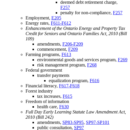
deemed debt retirement charge,
F257
penalty for non-compliance,
F257
Employment,
E205
Energy rates,
F611-F612
Enhancement of the Ontario Energy and Property Tax
Credit for Seniors and Ontario Families Act, 2010 (Bill
109)
amendments,
F206-F209
commencement,
F209
Farming programs,
F613
environmental goods and services program,
F269
risk management program,
F268
Federal government
transfer payments
equalization program,
F616
Financial literacy,
F617-F618
Forest industry
tax increases,
F615
Freedom of information
health care,
F630
Full Day Early Learning Statute Law Amendment Act,
2010 (Bill 242)
amendments,
SP83-SP95
,
SP97-SP101
public consultation,
SP97