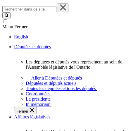
Rechercher
dans
ce
site
Menu
Fermer
English
Députées et députés
Les députées et députés vous représentent au sein de
Les
l'Assemblée législative de l'Ontario.
députées
et
Aller à Députées et députés
députés
Députées et députés actuels
vous
Toutes les députées et tous les députés
représentent
Coordonnées
au
La présidente
sein
In memoriam
de
Fermer
l'Assemblée
Affaires législatives
législative
de
l'Ontario.