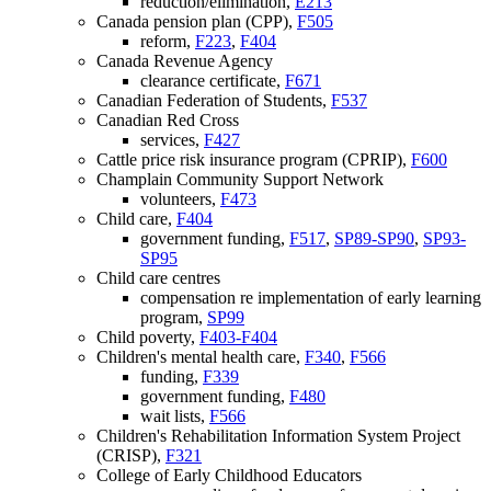
reduction/elimination,
E213
Canada pension plan (CPP),
F505
reform,
F223
,
F404
Canada Revenue Agency
clearance certificate,
F671
Canadian Federation of Students,
F537
Canadian Red Cross
services,
F427
Cattle price risk insurance program (CPRIP),
F600
Champlain Community Support Network
volunteers,
F473
Child care,
F404
government funding,
F517
,
SP89-SP90
,
SP93-
SP95
Child care centres
compensation re implementation of early learning
program,
SP99
Child poverty,
F403-F404
Children's mental health care,
F340
,
F566
funding,
F339
government funding,
F480
wait lists,
F566
Children's Rehabilitation Information System Project
(CRISP),
F321
College of Early Childhood Educators