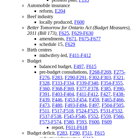
Automobile insurance
reform,
E204
Beef industry
locally produced,
F600
Better Tomorrow for Ontario Act (Budget Measures),
2011 (Bill 173),
F625
,
F629-F630
amendments,
F671
,
F675-F677
schedule 15,
F629
Birth centres
midwifery-led,
F411-F412
Budget
balanced budget,
F497
,
F615
pre-budget consultations,
F268-F269
,
F275-
F276
,
F283
,
F290-F291
,
F302-F303
,
F321
,
F328
,
F333-F334
,
F339-F340
,
F354-F355
,
F360
,
F368-F369
,
F377-F378
,
F385
,
F390-
F391
,
F403-F404
,
F411-F412
,
F427
,
F438-
F439
,
F446
,
F453-F454
,
F459
,
F465-F466
,
F473
,
F480
,
F493-F494
,
F497
,
F504-F505
,
F511
,
F517-F518
,
F524-F525
,
F531-F532
,
F537-F538
,
F545-F546
,
F552
,
F559
,
F566
,
F573-F574
,
F580
,
F593
,
F600
,
F609
report,
F611-F618
Budget deficit,
F283
,
F290
,
F511
,
F615