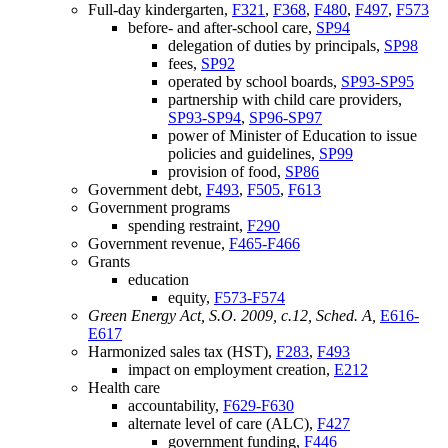
Full-day kindergarten,
F321
,
F368
,
F480
,
F497
,
F573
before- and after-school care,
SP94
delegation of duties by principals,
SP98
fees,
SP92
operated by school boards,
SP93-SP95
partnership with child care providers,
SP93-SP94
,
SP96-SP97
power of Minister of Education to issue
policies and guidelines,
SP99
provision of food,
SP86
Government debt,
F493
,
F505
,
F613
Government programs
spending restraint,
F290
Government revenue,
F465-F466
Grants
education
equity,
F573-F574
Green Energy Act, S.O. 2009, c.12, Sched. A,
E616-
E617
Harmonized sales tax (HST),
F283
,
F493
impact on employment creation,
E212
Health care
accountability,
F629-F630
alternate level of care (ALC),
F427
government funding,
F446