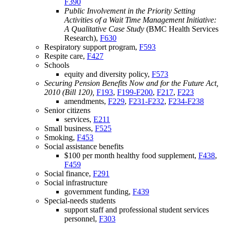
F390
Public Involvement in the Priority Setting
Activities of a Wait Time Management Initiative:
A Qualitative Case Study
(BMC Health Services
Research),
F630
Respiratory support program,
F593
Respite care,
F427
Schools
equity and diversity policy,
F573
Securing Pension Benefits Now and for the Future Act,
2010 (Bill 120),
F193
,
F199-F200
,
F217
,
F223
amendments,
F229
,
F231-F232
,
F234-F238
Senior citizens
services,
E211
Small business,
F525
Smoking,
F453
Social assistance benefits
$100 per month healthy food supplement,
F438
,
F459
Social finance,
F291
Social infrastructure
government funding,
F439
Special-needs students
support staff and professional student services
personnel,
F303