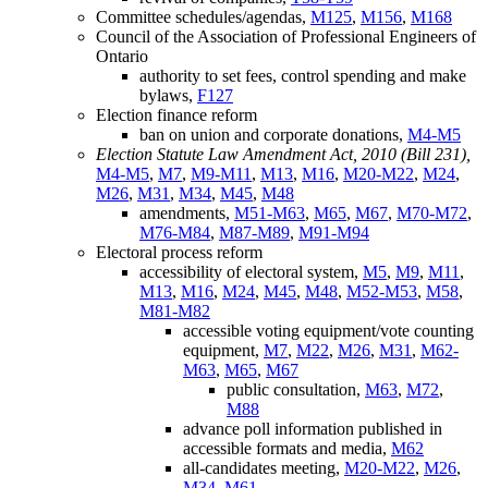
Committee schedules/agendas,
M125
,
M156
,
M168
Council of the Association of Professional Engineers of
Ontario
authority to set fees, control spending and make
bylaws,
F127
Election finance reform
ban on union and corporate donations,
M4-M5
Election Statute Law Amendment Act, 2010 (Bill 231),
M4-M5
,
M7
,
M9-M11
,
M13
,
M16
,
M20-M22
,
M24
,
M26
,
M31
,
M34
,
M45
,
M48
amendments,
M51-M63
,
M65
,
M67
,
M70-M72
,
M76-M84
,
M87-M89
,
M91-M94
Electoral process reform
accessibility of electoral system,
M5
,
M9
,
M11
,
M13
,
M16
,
M24
,
M45
,
M48
,
M52-M53
,
M58
,
M81-M82
accessible voting equipment/vote counting
equipment,
M7
,
M22
,
M26
,
M31
,
M62-
M63
,
M65
,
M67
public consultation,
M63
,
M72
,
M88
advance poll information published in
accessible formats and media,
M62
all-candidates meeting,
M20-M22
,
M26
,
M34
,
M61