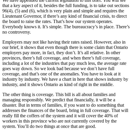
We have appended the current legislation to this brief. You will see
that a key aspect of it, besides the full funding, is to take out sections
96(4), (5) and (6), which is very plain and simple and requires the
Lieutenant Governor, if there’s any kind of financial crisis, to direct
the board to raise the rates. That’s how our system operates.
Everybody knows it. It’s simple. The bureaucracy’s in place. There’s
no controversy.
Employers may not like having their rates raised. However, also in
our brief, it shows that even though there is some claim that Ontario
employers pay more, in fact, they don’t. It’s all relative. In other
provinces, there’s full coverage, and when there’s full coverage,
including a lot of the industries that pay much less, the average rate
goes way down. So we look bad because we don’t have full
coverage, and that’s one of the anomalies. You have to look at it
industry by industry. We have a chart in here that shows industry by
industry, and it shows Ontario as kind of right in the middle.
The other thing is coverage. This bill is all about families and
managing responsibly. We predict that financially, it will be a
disaster. But in terms of families, if you want to do something that
addresses the finances of the board, bring in full coverage. That will
really fill the coffers of the system and it will cover the 40% of
workers in this province who are not currently covered by the
system. You’ll do two things at once that are good.