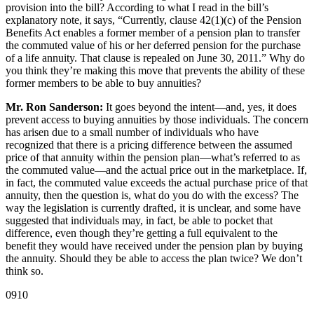
provision into the bill? According to what I read in the bill’s
explanatory note, it says, “Currently, clause 42(1)(c) of the Pension
Benefits Act enables a former member of a pension plan to transfer
the commuted value of his or her deferred pension for the purchase
of a life annuity. That clause is repealed on June 30, 2011.” Why do
you think they’re making this move that prevents the ability of these
former members to be able to buy annuities?
Mr. Ron Sanderson:
It goes beyond the intent—and, yes, it does
prevent access to buying annuities by those individuals. The concern
has arisen due to a small number of individuals who have
recognized that there is a pricing difference between the assumed
price of that annuity within the pension plan—what’s referred to as
the commuted value—and the actual price out in the marketplace. If,
in fact, the commuted value exceeds the actual purchase price of that
annuity, then the question is, what do you do with the excess? The
way the legislation is currently drafted, it is unclear, and some have
suggested that individuals may, in fact, be able to pocket that
difference, even though they’re getting a full equivalent to the
benefit they would have received under the pension plan by buying
the annuity. Should they be able to access the plan twice? We don’t
think so.
0910