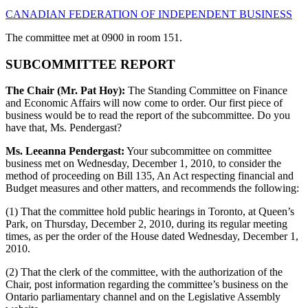
CANADIAN FEDERATION OF INDEPENDENT BUSINESS
The committee met at 0900 in room 151.
SUBCOMMITTEE REPORT
The Chair (Mr. Pat Hoy):
The Standing Committee on Finance
and Economic Affairs will now come to order. Our first piece of
business would be to read the report of the subcommittee. Do you
have that, Ms. Pendergast?
Ms. Leeanna Pendergast:
Your subcommittee on committee
business met on Wednesday, December 1, 2010, to consider the
method of proceeding on Bill 135, An Act respecting financial and
Budget measures and other matters, and recommends the following:
(1) That the committee hold public hearings in Toronto, at Queen’s
Park, on Thursday, December 2, 2010, during its regular meeting
times, as per the order of the House dated Wednesday, December 1,
2010.
(2) That the clerk of the committee, with the authorization of the
Chair, post information regarding the committee’s business on the
Ontario parliamentary channel and on the Legislative Assembly