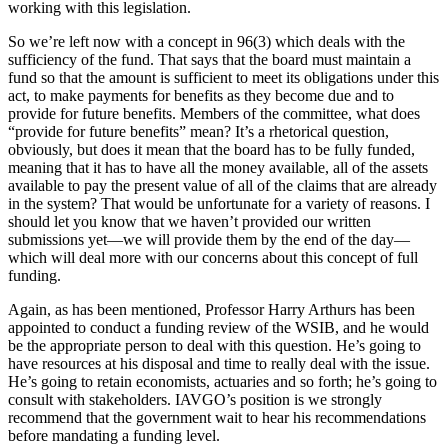
working with this legislation.
So we’re left now with a concept in 96(3) which deals with the
sufficiency of the fund. That says that the board must maintain a
fund so that the amount is sufficient to meet its obligations under this
act, to make payments for benefits as they become due and to
provide for future benefits. Members of the committee, what does
“provide for future benefits” mean? It’s a rhetorical question,
obviously, but does it mean that the board has to be fully funded,
meaning that it has to have all the money available, all of the assets
available to pay the present value of all of the claims that are already
in the system? That would be unfortunate for a variety of reasons. I
should let you know that we haven’t provided our written
submissions yet—we will provide them by the end of the day—
which will deal more with our concerns about this concept of full
funding.
Again, as has been mentioned, Professor Harry Arthurs has been
appointed to conduct a funding review of the WSIB, and he would
be the appropriate person to deal with this question. He’s going to
have resources at his disposal and time to really deal with the issue.
He’s going to retain economists, actuaries and so forth; he’s going to
consult with stakeholders. IAVGO’s position is we strongly
recommend that the government wait to hear his recommendations
before mandating a funding level.