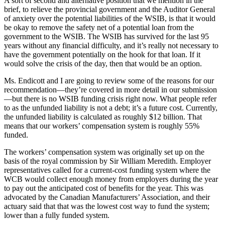
A sort of second and alternative position that we mention in the
brief, to relieve the provincial government and the Auditor General
of anxiety over the potential liabilities of the WSIB, is that it would
be okay to remove the safety net of a potential loan from the
government to the WSIB. The WSIB has survived for the last 95
years without any financial difficulty, and it’s really not necessary to
have the government potentially on the hook for that loan. If it
would solve the crisis of the day, then that would be an option.
Ms. Endicott and I are going to review some of the reasons for our
recommendation—they’re covered in more detail in our submission
—but there is no WSIB funding crisis right now. What people refer
to as the unfunded liability is not a debt; it’s a future cost. Currently,
the unfunded liability is calculated as roughly $12 billion. That
means that our workers’ compensation system is roughly 55%
funded.
The workers’ compensation system was originally set up on the
basis of the royal commission by Sir William Meredith. Employer
representatives called for a current-cost funding system where the
WCB would collect enough money from employers during the year
to pay out the anticipated cost of benefits for the year. This was
advocated by the Canadian Manufacturers’ Association, and their
actuary said that that was the lowest cost way to fund the system;
lower than a fully funded system.