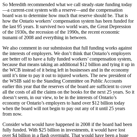
So Meredith recommended what we call steady-state funding today
—a current-cost system with a reserve—and the compensation
board was to determine how much that reserve should be. That is
how the Ontario workers’ compensation system has been funded for
the last 95 years. It survived two world wars, the Great Depression
of the 1930s, the recession of the 1990s, the recent economic
tsunami of 2008 and everything in between.
We also comment in our submission that full funding works against
the interests of employers. We don’t think that Ontario’s employers
are better off to have a fully funded workers’ compensation system,
because that means taking an additional $12 billion and tying it up in
the WCB instead of it being left in businesses and in the economy
until it’s time to pay it out to injured workers. The new president of
the WSIB said to the Standing Committee on Public Accounts
earlier this year that the reserves of the board are sufficient to cover
all the costs of all the claims on the books for the next 25 years. So it
doesn’t seem, in our view, to be in the interests of Ontario’s
economy or Ontario’s employers to hand over $12 billion today
when the board will not begin to pay out any of it until 25 years
from now.
Consider what would have happened in 2008 if the board had been
fully funded. With $25 billion in investments, it would have lost
over $4 billion in a flash overnight. That would have been a huge