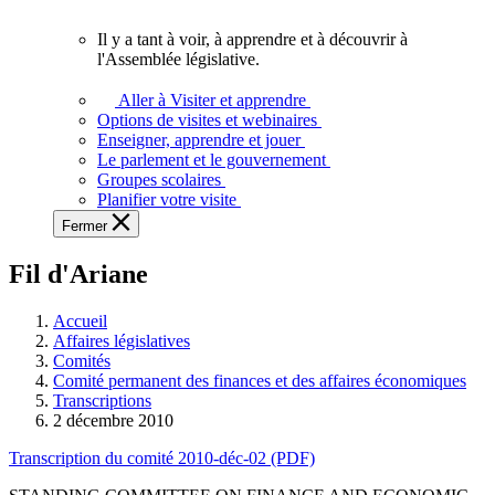
vous.
Il y a tant à voir, à apprendre et à découvrir à
Il
l'Assemblée législative.
y
a
Aller à Visiter et apprendre
tant
Options de visites et webinaires
à
Enseigner, apprendre et jouer
voir,
Le parlement et le gouvernement
à
Groupes scolaires
apprendre
Planifier votre visite
et
Fermer
à
découvrir
Fil d'Ariane
à
l'Assemblée
législative.
Accueil
Affaires législatives
Comités
Comité permanent des finances et des affaires économiques
Transcriptions
2 décembre 2010
Transcription du comité 2010-déc-02 (PDF)