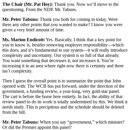
The Chair (Mr. Pat Hoy):
Thank you. Now we’ll move to the
questioning. From the NDP, Mr. Tabuns.
Mr. Peter Tabuns:
Thank you both for coming in today. Were
there any other points that you wanted to make? I know you were
given a very brief amount of time.
Ms. Marion Endicott:
Yes. Basically, I think that a key point for
you to know is, besides removing employer responsibility—which
this does, and it’s fundamental to our system—it will really introduce
complexity and uncertainty. Our system is so full of that already.
You want something that decreases it, not increases it. You’re
increasing it in an area where right now there is certainty and there
isn’t complexity.
Then I guess the overall point is to summarize the point that John
opened with: The WCB has put forward, under the direction of the
government, a funding review, a year-long, very gold-star panel.
The cart is before the horse here entirely. In fact, the ability of that
review panel to do its work is totally undermined by this. We think it
needs study. This is precipitous and the schedule should be deleted
from the bill.
Mr. Peter Tabuns:
When you say “government,” which minister?
Or did the Premier appoint this panel?