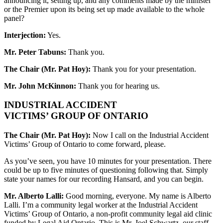
announcing it, setting up, and any comments made by the minister
or the Premier upon its being set up made available to the whole
panel?
Interjection:
Yes.
Mr. Peter Tabuns:
Thank you.
The Chair (Mr. Pat Hoy):
Thank you for your presentation.
Mr. John McKinnon:
Thank you for hearing us.
INDUSTRIAL ACCIDENT
VICTIMS’ GROUP OF ONTARIO
The Chair (Mr. Pat Hoy):
Now I call on the Industrial Accident
Victims’ Group of Ontario to come forward, please.
As you’ve seen, you have 10 minutes for your presentation. There
could be up to five minutes of questioning following that. Simply
state your names for our recording Hansard, and you can begin.
Mr. Alberto Lalli:
Good morning, everyone. My name is Alberto
Lalli. I’m a community legal worker at the Industrial Accident
Victims’ Group of Ontario, a non-profit community legal aid clinic
funded by Legal Aid Ontario. This is Mr. Joel Schwartz, our staff