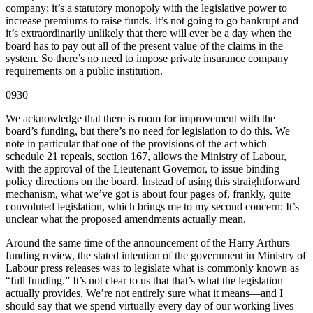
company; it’s a statutory monopoly with the legislative power to
increase premiums to raise funds. It’s not going to go bankrupt and
it’s extraordinarily unlikely that there will ever be a day when the
board has to pay out all of the present value of the claims in the
system. So there’s no need to impose private insurance company
requirements on a public institution.
0930
We acknowledge that there is room for improvement with the
board’s funding, but there’s no need for legislation to do this. We
note in particular that one of the provisions of the act which
schedule 21 repeals, section 167, allows the Ministry of Labour,
with the approval of the Lieutenant Governor, to issue binding
policy directions on the board. Instead of using this straightforward
mechanism, what we’ve got is about four pages of, frankly, quite
convoluted legislation, which brings me to my second concern: It’s
unclear what the proposed amendments actually mean.
Around the same time of the announcement of the Harry Arthurs
funding review, the stated intention of the government in Ministry of
Labour press releases was to legislate what is commonly known as
“full funding.” It’s not clear to us that that’s what the legislation
actually provides. We’re not entirely sure what it means—and I
should say that we spend virtually every day of our working lives