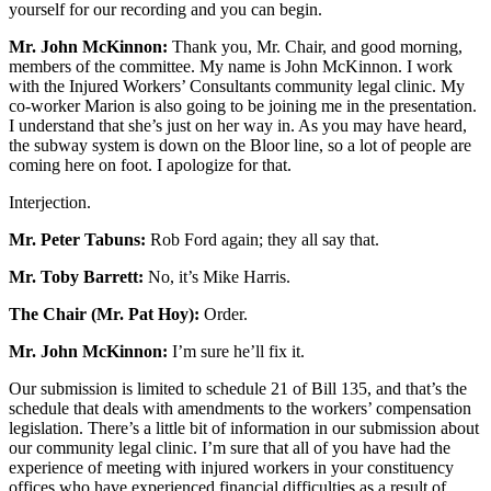
yourself for our recording and you can begin.
Mr. John McKinnon:
Thank you, Mr. Chair, and good morning,
members of the committee. My name is John McKinnon. I work
with the Injured Workers’ Consultants community legal clinic. My
co-worker Marion is also going to be joining me in the presentation.
I understand that she’s just on her way in. As you may have heard,
the subway system is down on the Bloor line, so a lot of people are
coming here on foot. I apologize for that.
Interjection.
Mr. Peter Tabuns:
Rob Ford again; they all say that.
Mr. Toby Barrett:
No, it’s Mike Harris.
The Chair (Mr. Pat Hoy):
Order.
Mr. John McKinnon:
I’m sure he’ll fix it.
Our submission is limited to schedule 21 of Bill 135, and that’s the
schedule that deals with amendments to the workers’ compensation
legislation. There’s a little bit of information in our submission about
our community legal clinic. I’m sure that all of you have had the
experience of meeting with injured workers in your constituency
offices who have experienced financial difficulties as a result of