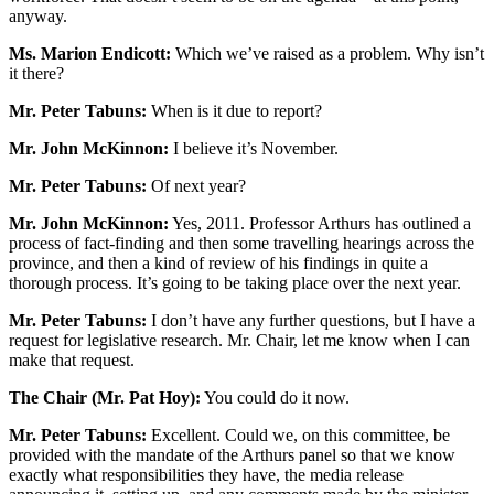
anyway.
Ms. Marion Endicott:
Which we’ve raised as a problem. Why isn’t
it there?
Mr. Peter Tabuns:
When is it due to report?
Mr. John McKinnon:
I believe it’s November.
Mr. Peter Tabuns:
Of next year?
Mr. John McKinnon:
Yes, 2011. Professor Arthurs has outlined a
process of fact-finding and then some travelling hearings across the
province, and then a kind of review of his findings in quite a
thorough process. It’s going to be taking place over the next year.
Mr. Peter Tabuns:
I don’t have any further questions, but I have a
request for legislative research. Mr. Chair, let me know when I can
make that request.
The Chair (Mr. Pat Hoy):
You could do it now.
Mr. Peter Tabuns:
Excellent. Could we, on this committee, be
provided with the mandate of the Arthurs panel so that we know
exactly what responsibilities they have, the media release