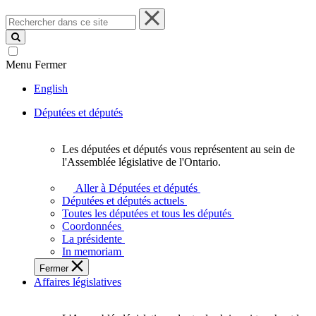
Rechercher
dans
ce
site
Menu
Fermer
English
Députées et députés
Les députées et députés vous représentent au sein de
Les
l'Assemblée législative de l'Ontario.
députées
et
Aller à Députées et députés
députés
Députées et députés actuels
vous
Toutes les députées et tous les députés
représentent
Coordonnées
au
La présidente
sein
In memoriam
de
Fermer
l'Assemblée
Affaires législatives
législative
de
l'Ontario.