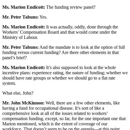
Ms. Marion Endicott:
The funding review panel?
Mr. Peter Tabuns:
Yes.
Ms. Marion Endicott:
It was actually, oddly, done through the
Workers’ Compensation Board and that would come under the
Ministry of Labour.
Mr. Peter Tabuns:
And the mandate is to look at the option of full
funding versus current funding? Are there other elements in that
panel’s brief?
Ms. Marion Endicott:
It’s also supposed to look at the whole
incentive plans: experience rating, the nature of funding; whether we
should have rate groups or whether we should go to a flat rate
system.
What else, John?
Mr. John McKinnon:
Well, there are a few other elements, like
having a fund for occupational disease. It’s sort of like a
comprehensive look at all of the issues related to workers’
compensation funding, except, so far, for the one important one that
Marion mentioned, which is the extent of coverage of our
workforce. That doesn’t seem to be on the agenda—at this point,