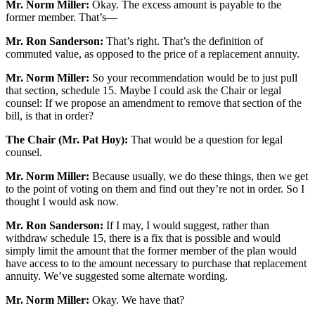
Mr. Norm Miller:
Okay. The excess amount is payable to the
former member. That’s—
Mr. Ron Sanderson:
That’s right. That’s the definition of
commuted value, as opposed to the price of a replacement annuity.
Mr. Norm Miller:
So your recommendation would be to just pull
that section, schedule 15. Maybe I could ask the Chair or legal
counsel: If we propose an amendment to remove that section of the
bill, is that in order?
The Chair (Mr. Pat Hoy):
That would be a question for legal
counsel.
Mr. Norm Miller:
Because usually, we do these things, then we get
to the point of voting on them and find out they’re not in order. So I
thought I would ask now.
Mr. Ron Sanderson:
If I may, I would suggest, rather than
withdraw schedule 15, there is a fix that is possible and would
simply limit the amount that the former member of the plan would
have access to to the amount necessary to purchase that replacement
annuity. We’ve suggested some alternate wording.
Mr. Norm Miller:
Okay. We have that?