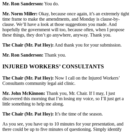
Mr. Ron Sanderson:
You do.
Mr. Norm Miller:
Okay, because once again, it’s an extremely tight
time frame to make the amendments, and Monday is clause-by-
clause. We’ll have a look at those suggestions you made. And
hopefully the government will too, because often, when I propose
these things, they don’t go anywhere, anyway. Thank you.
The Chair (Mr. Pat Hoy):
And thank you for your submission.
Mr. Ron Sanderson:
Thank you.
INJURED WORKERS’ CONSULTANTS
The Chair (Mr. Pat Hoy):
Now I call on the Injured Workers’
Consultants community legal aid clinic.
Mr. John McKinnon:
Thank you, Mr. Chair. If I may, I just
discovered this morning that I’m losing my voice, so I’ll just get a
little something to help me along.
The Chair (Mr. Pat Hoy):
It’s the time of the season.
As you see, you have up to 10 minutes for your presentation, and
there could be up to five minutes of questioning. Simply identify