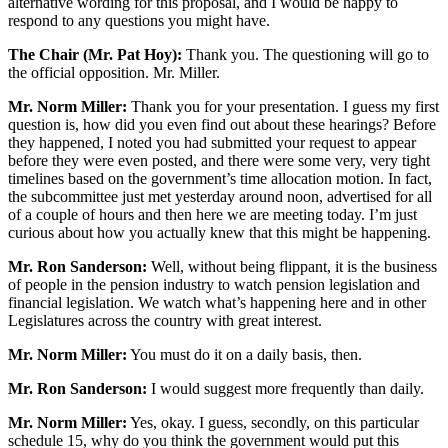
alternative wording for this proposal, and I would be happy to
respond to any questions you might have.
The Chair (Mr. Pat Hoy):
Thank you. The questioning will go to
the official opposition. Mr. Miller.
Mr. Norm Miller:
Thank you for your presentation. I guess my first
question is, how did you even find out about these hearings? Before
they happened, I noted you had submitted your request to appear
before they were even posted, and there were some very, very tight
timelines based on the government’s time allocation motion. In fact,
the subcommittee just met yesterday around noon, advertised for all
of a couple of hours and then here we are meeting today. I’m just
curious about how you actually knew that this might be happening.
Mr. Ron Sanderson:
Well, without being flippant, it is the business
of people in the pension industry to watch pension legislation and
financial legislation. We watch what’s happening here and in other
Legislatures across the country with great interest.
Mr. Norm Miller:
You must do it on a daily basis, then.
Mr. Ron Sanderson:
I would suggest more frequently than daily.
Mr. Norm Miller:
Yes, okay. I guess, secondly, on this particular
schedule 15, why do you think the government would put this