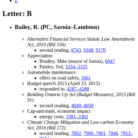
Z
Letter: B
Bailey, R. (PC, Sarnia–Lambton)
Alternative Financial Services Statute Law Amendment
Act, 2016 (Bill 156)
second reading,
8743
,
9168
,
9170
Appreciation
Bradley, Mike (mayor of Sarnia),
6947
Paisley, Ted,
3334–3335
Automobile maintenance
effect on road safety,
1661
Budget speech 2015 (April 23, 2015)
responded to,
4287–4288
Building Ontario Up Act (Budget Measures), 2015 (Bill
91)
second reading,
4049–4050
Cap-and-trade, economic impact
energy costs,
3381–3382
Climate Change Mitigation and Low-carbon Economy
Act, 2016 (Bill 172)
second reading,
7892
,
7900–7901
,
7946
,
7953–