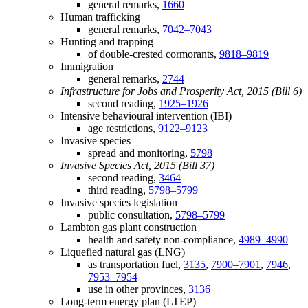
general remarks,
1660
Human trafficking
general remarks,
7042–7043
Hunting and trapping
of double-crested cormorants,
9818–9819
Immigration
general remarks,
2744
Infrastructure for Jobs and Prosperity Act, 2015 (Bill 6)
second reading,
1925–1926
Intensive behavioural intervention (IBI)
age restrictions,
9122–9123
Invasive species
spread and monitoring,
5798
Invasive Species Act, 2015 (Bill 37)
second reading,
3464
third reading,
5798–5799
Invasive species legislation
public consultation,
5798–5799
Lambton gas plant construction
health and safety non-compliance,
4989–4990
Liquefied natural gas (LNG)
as transportation fuel,
3135
,
7900–7901
,
7946
,
7953–7954
use in other provinces,
3136
Long-term energy plan (LTEP)