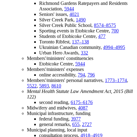
Richmond Gardens Ratepayers and Residents
Association,
5944
Seniors' issues,
4021
Silver Creek Park,
1490
Silver Creek Public School,
8574–8575
Sporting events in Etobicoke Centre,
700
Students of Etobicoke Centre,
477
Toronto Ribfest,
137–138
Ukrainian Canadian community,
4994–4995
Urban Hero Awards,
332
Members'/ministers' constituencies
Etobicoke Centre,
5944
Members'/ministers' expenses
online accessibility,
794
,
796
Members'/ministers' personal narratives,
1773–1774
,
5522
,
5893
,
8610
Mental Health Statute Law Amendment Act, 2015 (Bill
122)
second reading,
6175–6176
Midwifery and midwives,
4087
Municipal infrastructure, funding
federal funding,
3977
general remarks,
655
,
2727
Municipal planning, local input
consultation process,
4918–4919