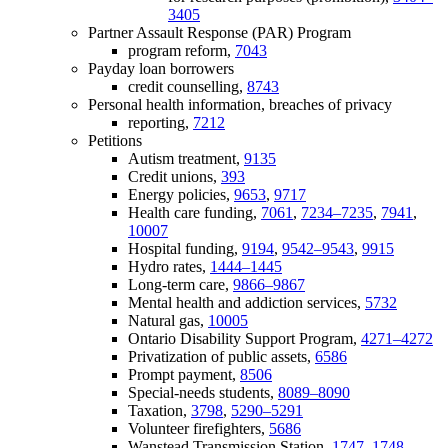
3405
Partner Assault Response (PAR) Program
program reform,
7043
Payday loan borrowers
credit counselling,
8743
Personal health information, breaches of privacy
reporting,
7212
Petitions
Autism treatment,
9135
Credit unions,
393
Energy policies,
9653
,
9717
Health care funding,
7061
,
7234–7235
,
7941
,
10007
Hospital funding,
9194
,
9542–9543
,
9915
Hydro rates,
1444–1445
Long-term care,
9866–9867
Mental health and addiction services,
5732
Natural gas,
10005
Ontario Disability Support Program,
4271–4272
Privatization of public assets,
6586
Prompt payment,
8506
Special-needs students,
8089–8090
Taxation,
3798
,
5290–5291
Volunteer firefighters,
5686
Wanstead Transmission Station,
1747–1748