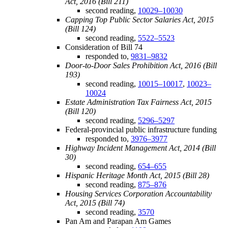
Act, 2016 (Bill 211)
second reading,
10029–10030
Capping Top Public Sector Salaries Act, 2015
(Bill 124)
second reading,
5522–5523
Consideration of Bill 74
responded to,
9831–9832
Door-to-Door Sales Prohibition Act, 2016 (Bill
193)
second reading,
10015–10017
,
10023–
10024
Estate Administration Tax Fairness Act, 2015
(Bill 120)
second reading,
5296–5297
Federal-provincial public infrastructure funding
responded to,
3976–3977
Highway Incident Management Act, 2014 (Bill
30)
second reading,
654–655
Hispanic Heritage Month Act, 2015 (Bill 28)
second reading,
875–876
Housing Services Corporation Accountability
Act, 2015 (Bill 74)
second reading,
3570
Pan Am and Parapan Am Games