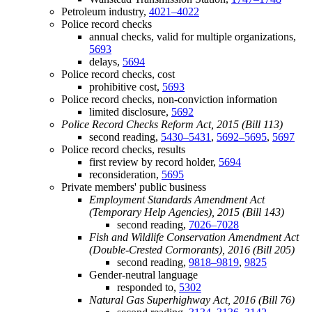
Petroleum industry,
4021–4022
Police record checks
annual checks, valid for multiple organizations,
5693
delays,
5694
Police record checks, cost
prohibitive cost,
5693
Police record checks, non-conviction information
limited disclosure,
5692
Police Record Checks Reform Act, 2015 (Bill 113)
second reading,
5430–5431
,
5692–5695
,
5697
Police record checks, results
first review by record holder,
5694
reconsideration,
5695
Private members' public business
Employment Standards Amendment Act
(Temporary Help Agencies), 2015 (Bill 143)
second reading,
7026–7028
Fish and Wildlife Conservation Amendment Act
(Double-Crested Cormorants), 2016 (Bill 205)
second reading,
9818–9819
,
9825
Gender-neutral language
responded to,
5302
Natural Gas Superhighway Act, 2016 (Bill 76)