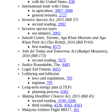
with the United States,
638
International trade with China
in agriculture,
3907–3908
general remarks,
2727
Invasive Species Act, 2015 (Bill 37)
second reading,
2992
Invasive species types
sea lamprey,
2992
Ismaili Centre, Toronto, Aga Khan Museum and Aga
Khan Park Act (Tax Relief), 2016 (Bill Pr43)
first reading,
8575
Jobs for Today and Tomorrow Act (Budget Measures),
2016 (Bill 173)
second reading,
7675
Justice Roundtable, The,
9485
Legal Aid Ontario,
8455
Lobbying and lobbyists
laws and regulations,
795
registrar,
795
Long-term energy plan (LTEP)
planning process,
6382
Making Healthier Choices Act, 2015 (Bill 45)
second reading,
3199–3200
third reading,
4536
,
4562–4563
Malaysia Airlines Flight MH17,
361