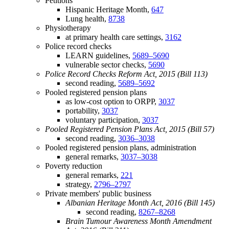
Petitions
Hispanic Heritage Month,
647
Lung health,
8738
Physiotherapy
at primary health care settings,
3162
Police record checks
LEARN guidelines,
5689–5690
vulnerable sector checks,
5690
Police Record Checks Reform Act, 2015 (Bill 113)
second reading,
5689–5692
Pooled registered pension plans
as low-cost option to ORPP,
3037
portability,
3037
voluntary participation,
3037
Pooled Registered Pension Plans Act, 2015 (Bill 57)
second reading,
3036–3038
Pooled registered pension plans, administration
general remarks,
3037–3038
Poverty reduction
general remarks,
221
strategy,
2796–2797
Private members' public business
Albanian Heritage Month Act, 2016 (Bill 145)
second reading,
8267–8268
Brain Tumour Awareness Month Amendment