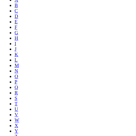
B
C
D
E
F
G
H
I
J
K
L
M
N
O
P
Q
R
S
T
U
V
W
X
Y