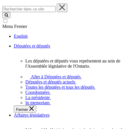
Rechercher
dans
ce
site
Menu
Fermer
English
Députées et députés
Les députées et députés vous représentent au sein de
Les
l'Assemblée législative de l'Ontario.
députées
et
Aller à Députées et députés
députés
Députées et députés actuels
vous
Toutes les députées et tous les députés
représentent
Coordonnées
au
La présidente
sein
In memoriam
de
Fermer
l'Assemblée
Affaires législatives
législative
de
l'Ontario.