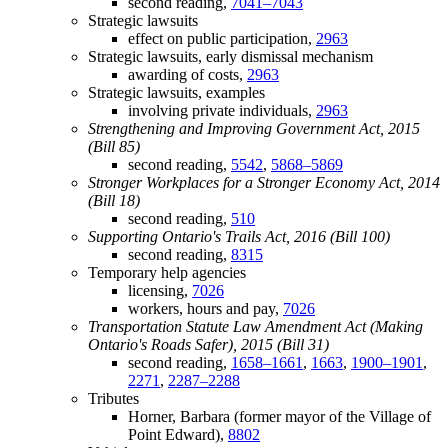
second reading,
7041–7043
Strategic lawsuits
effect on public participation,
2963
Strategic lawsuits, early dismissal mechanism
awarding of costs,
2963
Strategic lawsuits, examples
involving private individuals,
2963
Strengthening and Improving Government Act, 2015
(Bill 85)
second reading,
5542
,
5868–5869
Stronger Workplaces for a Stronger Economy Act, 2014
(Bill 18)
second reading,
510
Supporting Ontario's Trails Act, 2016 (Bill 100)
second reading,
8315
Temporary help agencies
licensing,
7026
workers, hours and pay,
7026
Transportation Statute Law Amendment Act (Making
Ontario's Roads Safer), 2015 (Bill 31)
second reading,
1658–1661
,
1663
,
1900–1901
,
2271
,
2287–2288
Tributes
Horner, Barbara (former mayor of the Village of
Point Edward),
8802