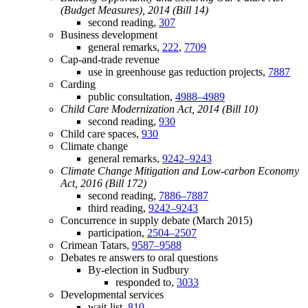
(Budget Measures), 2014 (Bill 14)
second reading,
307
Business development
general remarks,
222
,
7709
Cap-and-trade revenue
use in greenhouse gas reduction projects,
7887
Carding
public consultation,
4988–4989
Child Care Modernization Act, 2014 (Bill 10)
second reading,
930
Child care spaces,
930
Climate change
general remarks,
9242–9243
Climate Change Mitigation and Low-carbon Economy
Act, 2016 (Bill 172)
second reading,
7886–7887
third reading,
9242–9243
Concurrence in supply debate (March 2015)
participation,
2504–2507
Crimean Tatars,
9587–9588
Debates re answers to oral questions
By-election in Sudbury
responded to,
3033
Developmental services
wait-list,
810