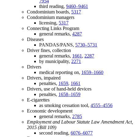
7954
third reading,
9460–9461
Condominium boards,
5317
Condominium managers
licensing,
5317
Connecting Links Program
general remarks,
4287
Diseases
PANDAS/PANS,
5730–5731
Driver fines, collection
general remarks,
1661
,
2287
by municipality,
2271
Drivers
medical reporting on,
1659–1660
Drivers, impaired
penalties,
1659
,
1661
Drivers, use of hand-held devices
penalties,
1658–1659
E-cigarettes
as smoking cessation tool,
4555–4556
Economic development
general remarks,
2785
Employment and Labour Statute Law Amendment Act,
2015 (Bill 109)
second reading,
6076–6077