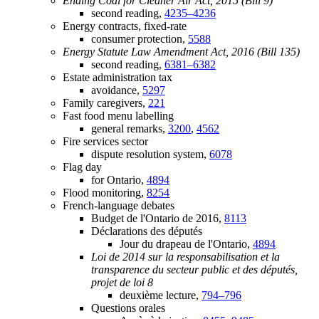
Ending Coal for Cleaner Air Act, 2015 (Bill 9)
second reading,
4235–4236
Energy contracts, fixed-rate
consumer protection,
5588
Energy Statute Law Amendment Act, 2016 (Bill 135)
second reading,
6381–6382
Estate administration tax
avoidance,
5297
Family caregivers,
221
Fast food menu labelling
general remarks,
3200
,
4562
Fire services sector
dispute resolution system,
6078
Flag day
for Ontario,
4894
Flood monitoring,
8254
French-language debates
Budget de l'Ontario de 2016,
8113
Déclarations des députés
Jour du drapeau de l'Ontario,
4894
Loi de 2014 sur la responsabilisation et la
transparence du secteur public et des députés,
projet de loi 8
deuxième lecture,
794–796
Questions orales