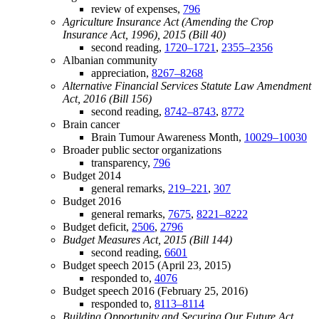
review of expenses,
796
Agriculture Insurance Act (Amending the Crop
Insurance Act, 1996), 2015 (Bill 40)
second reading,
1720–1721
,
2355–2356
Albanian community
appreciation,
8267–8268
Alternative Financial Services Statute Law Amendment
Act, 2016 (Bill 156)
second reading,
8742–8743
,
8772
Brain cancer
Brain Tumour Awareness Month,
10029–10030
Broader public sector organizations
transparency,
796
Budget 2014
general remarks,
219–221
,
307
Budget 2016
general remarks,
7675
,
8221–8222
Budget deficit,
2506
,
2796
Budget Measures Act, 2015 (Bill 144)
second reading,
6601
Budget speech 2015 (April 23, 2015)
responded to,
4076
Budget speech 2016 (February 25, 2016)
responded to,
8113–8114
Building Opportunity and Securing Our Future Act