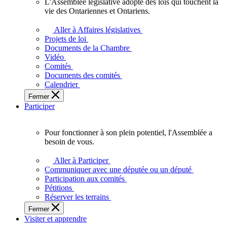
L'Assemblée législative adopte des lois qui touchent la
L'Assemblée
vie des Ontariennes et Ontariens.
législative
adopte
Aller à Affaires législatives
des
Projets de loi
lois
Documents de la Chambre
qui
Vidéo
touchent
Comités
la
Documents des comités
vie
Calendrier
des
Fermer
Ontariennes
Participer
et
Ontariens.
Pour fonctionner à son plein potentiel, l'Assemblée a
Pour
besoin de vous.
fonctionner
à
Aller à Participer
son
Communiquer avec une députée ou un député
plein
Participation aux comités
potentiel,
Pétitions
l'Assemblée
Réserver les terrains
a
Fermer
besoin
Visiter et apprendre
de