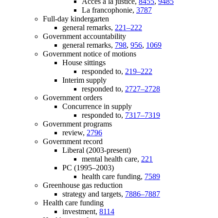
Accès à la justice,
8455
,
9485
La francophonie,
3787
Full-day kindergarten
general remarks,
221–222
Government accountability
general remarks,
798
,
956
,
1069
Government notice of motions
House sittings
responded to,
219–222
Interim supply
responded to,
2727–2728
Government orders
Concurrence in supply
responded to,
7317–7319
Government programs
review,
2796
Government record
Liberal (2003-present)
mental health care,
221
PC (1995–2003)
health care funding,
7589
Greenhouse gas reduction
strategy and targets,
7886–7887
Health care funding
investment,
8114