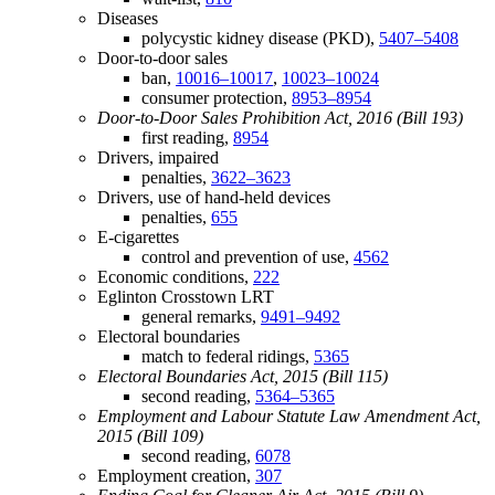
Diseases
polycystic kidney disease (PKD),
5407–5408
Door-to-door sales
ban,
10016–10017
,
10023–10024
consumer protection,
8953–8954
Door-to-Door Sales Prohibition Act, 2016 (Bill 193)
first reading,
8954
Drivers, impaired
penalties,
3622–3623
Drivers, use of hand-held devices
penalties,
655
E-cigarettes
control and prevention of use,
4562
Economic conditions,
222
Eglinton Crosstown LRT
general remarks,
9491–9492
Electoral boundaries
match to federal ridings,
5365
Electoral Boundaries Act, 2015 (Bill 115)
second reading,
5364–5365
Employment and Labour Statute Law Amendment Act,
2015 (Bill 109)
second reading,
6078
Employment creation,
307