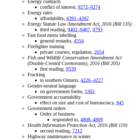
Energy contracts
conflict of interest,
9272–9274
Energy rates
affordability,
4391–4392
Energy Statute Law Amendment Act, 2016 (Bill 135)
third reading,
9402–9407
,
9793
Fast food menu labelling
general remarks,
4554
Firefighter training
private courses, regulation,
2654
Fish and Wildlife Conservation Amendment Act
(Double-Crested Cormorants), 2016 (Bill 205)
first reading,
9539
Fracking
in southern Ontario,
4226–4227
Gender-neutral language
on government forms,
5302
Government accountability
effect on size and cost of bureaucracy,
945
Government orders
Order of business
responded to,
4808–4809
Health Information Protection Act, 2016 (Bill 119)
second reading,
7212
Highway maintenance in winter