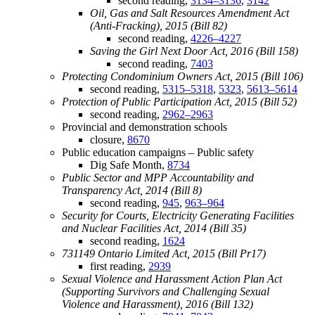
second reading,
3134–3136
,
3142
Oil, Gas and Salt Resources Amendment Act
(Anti-Fracking), 2015 (Bill 82)
second reading,
4226–4227
Saving the Girl Next Door Act, 2016 (Bill 158)
second reading,
7403
Protecting Condominium Owners Act, 2015 (Bill 106)
second reading,
5315–5318
,
5323
,
5613–5614
Protection of Public Participation Act, 2015 (Bill 52)
second reading,
2962–2963
Provincial and demonstration schools
closure,
8670
Public education campaigns – Public safety
Dig Safe Month,
8734
Public Sector and MPP Accountability and
Transparency Act, 2014 (Bill 8)
second reading,
945
,
963–964
Security for Courts, Electricity Generating Facilities
and Nuclear Facilities Act, 2014 (Bill 35)
second reading,
1624
731149 Ontario Limited Act, 2015 (Bill Pr17)
first reading,
2939
Sexual Violence and Harassment Action Plan Act
(Supporting Survivors and Challenging Sexual
Violence and Harassment), 2016 (Bill 132)