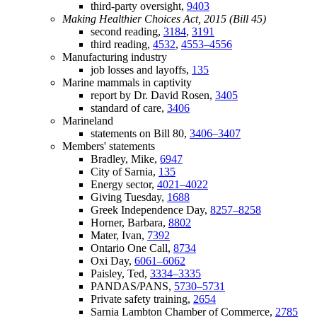
third-party oversight,
9403
Making Healthier Choices Act, 2015 (Bill 45)
second reading,
3184
,
3191
third reading,
4532
,
4553–4556
Manufacturing industry
job losses and layoffs,
135
Marine mammals in captivity
report by Dr. David Rosen,
3405
standard of care,
3406
Marineland
statements on Bill 80,
3406–3407
Members' statements
Bradley, Mike,
6947
City of Sarnia,
135
Energy sector,
4021–4022
Giving Tuesday,
1688
Greek Independence Day,
8257–8258
Horner, Barbara,
8802
Mater, Ivan,
7392
Ontario One Call,
8734
Oxi Day,
6061–6062
Paisley, Ted,
3334–3335
PANDAS/PANS,
5730–5731
Private safety training,
2654
Sarnia Lambton Chamber of Commerce,
2785