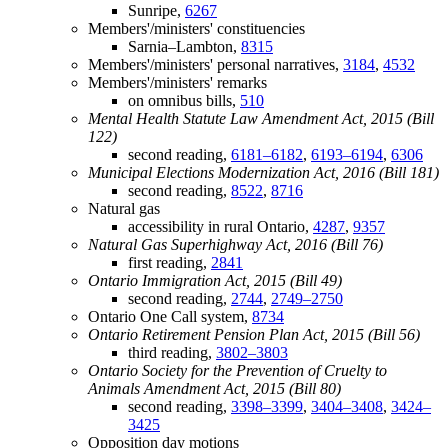
Sunripe,
6267
Members'/ministers' constituencies
Sarnia–Lambton,
8315
Members'/ministers' personal narratives,
3184
,
4532
Members'/ministers' remarks
on omnibus bills,
510
Mental Health Statute Law Amendment Act, 2015 (Bill
122)
second reading,
6181–6182
,
6193–6194
,
6306
Municipal Elections Modernization Act, 2016 (Bill 181)
second reading,
8522
,
8716
Natural gas
accessibility in rural Ontario,
4287
,
9357
Natural Gas Superhighway Act, 2016 (Bill 76)
first reading,
2841
Ontario Immigration Act, 2015 (Bill 49)
second reading,
2744
,
2749–2750
Ontario One Call system,
8734
Ontario Retirement Pension Plan Act, 2015 (Bill 56)
third reading,
3802–3803
Ontario Society for the Prevention of Cruelty to
Animals Amendment Act, 2015 (Bill 80)
second reading,
3398–3399
,
3404–3408
,
3424–
3425
Opposition day motions