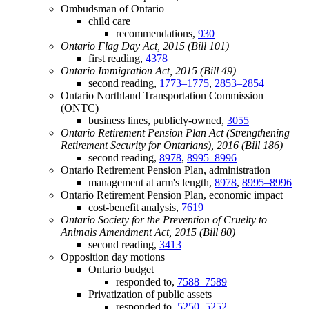
Ombudsman of Ontario
child care
recommendations,
930
Ontario Flag Day Act, 2015 (Bill 101)
first reading,
4378
Ontario Immigration Act, 2015 (Bill 49)
second reading,
1773–1775
,
2853–2854
Ontario Northland Transportation Commission
(ONTC)
business lines, publicly-owned,
3055
Ontario Retirement Pension Plan Act (Strengthening
Retirement Security for Ontarians), 2016 (Bill 186)
second reading,
8978
,
8995–8996
Ontario Retirement Pension Plan, administration
management at arm's length,
8978
,
8995–8996
Ontario Retirement Pension Plan, economic impact
cost-benefit analysis,
7619
Ontario Society for the Prevention of Cruelty to
Animals Amendment Act, 2015 (Bill 80)
second reading,
3413
Opposition day motions
Ontario budget
responded to,
7588–7589
Privatization of public assets
responded to,
5250–5252