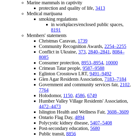
Marine mammals in captivity
protection and quality of life,
3413
Medical marijuana
smoking regulations
in workplaces/enclosed public spaces,
8191
Members' statements
Christmas Caravan,
1739
Community Recognition Awards,
2254–2255
Conflict in Ukraine,
373
,
2840–2841
,
8084–
8085
Consumer protection,
8953–8954
,
10000
Crimean Tatar people,
9587–9588
Eglinton Crosstown LRT,
9491–9492
Glen Agar Residents Association,
7183–7184
Government and community services fair,
2102
,
7764
Holodomor,
1150
,
4586
,
6749
Humber Valley Village Residents' Association,
4472–4473
Islington Health and Wellness Fair,
3608–3609
Ontario Flag Day,
4894
Polycystic kidney disease,
5407–5408
Post-secondary education,
5680
Public transit,
8856