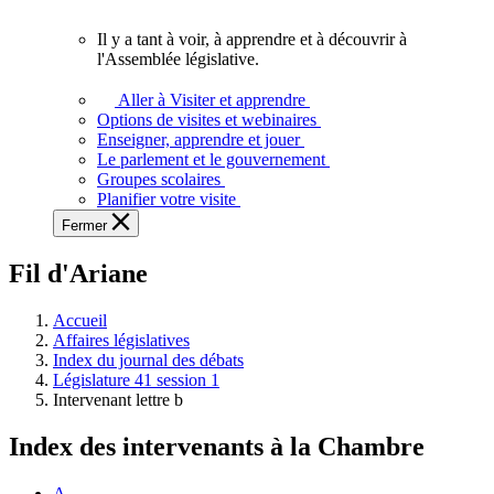
vous.
Il y a tant à voir, à apprendre et à découvrir à
Il
l'Assemblée législative.
y
a
Aller à Visiter et apprendre
tant
Options de visites et webinaires
à
Enseigner, apprendre et jouer
voir,
Le parlement et le gouvernement
à
Groupes scolaires
apprendre
Planifier votre visite
et
Fermer
à
découvrir
Fil d'Ariane
à
l'Assemblée
législative.
Accueil
Affaires législatives
Index du journal des débats
Législature 41 session 1
Intervenant lettre b
Index des intervenants à la Chambre
A