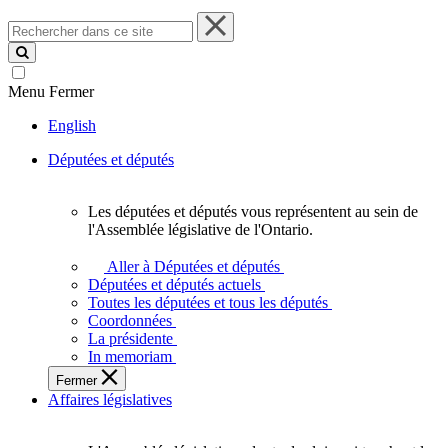
Rechercher
dans
ce
site
Menu
Fermer
English
Députées et députés
Les députées et députés vous représentent au sein de
Les
l'Assemblée législative de l'Ontario.
députées
et
Aller à Députées et députés
députés
Députées et députés actuels
vous
Toutes les députées et tous les députés
représentent
Coordonnées
au
La présidente
sein
In memoriam
de
Fermer
l'Assemblée
Affaires législatives
législative
de
l'Ontario.