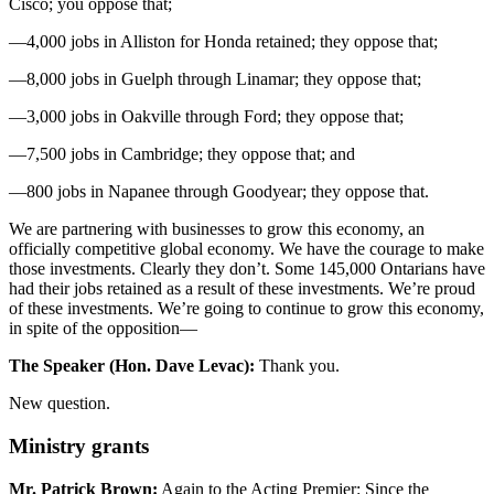
Cisco; you oppose that;
—4,000 jobs in Alliston for Honda retained; they oppose that;
—8,000 jobs in Guelph through Linamar; they oppose that;
—3,000 jobs in Oakville through Ford; they oppose that;
—7,500 jobs in Cambridge; they oppose that; and
—800 jobs in Napanee through Goodyear; they oppose that.
We are partnering with businesses to grow this economy, an
officially competitive global economy. We have the courage to make
those investments. Clearly they don’t. Some 145,000 Ontarians have
had their jobs retained as a result of these investments. We’re proud
of these investments. We’re going to continue to grow this economy,
in spite of the opposition—
The Speaker (Hon. Dave Levac):
Thank you.
New question.
Ministry grants
Mr. Patrick Brown:
Again to the Acting Premier: Since the