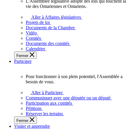
L'Assemblée législative adopte des lois qui touchent la
L'Assemblée
vie des Ontariennes et Ontariens.
législative
adopte
Aller à Affaires législatives
des
Projets de loi
lois
Documents de la Chambre
qui
Vidéo
touchent
Comités
la
Documents des comités
vie
Calendrier
des
Fermer
Ontariennes
Participer
et
Ontariens.
Pour fonctionner à son plein potentiel, l'Assemblée a
Pour
besoin de vous.
fonctionner
à
Aller à Participer
son
Communiquer avec une députée ou un député
plein
Participation aux comités
potentiel,
Pétitions
l'Assemblée
Réserver les terrains
a
Fermer
besoin
Visiter et apprendre
de