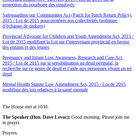
protection du pourboire des employés
Safeguarding our Communities Act (Patch for Patch Return Policy),
2015 / Loi de 2015 pour protéger nos collectivités (politique
d’échange de timbres)
Provincial Advocate for Children and Youth Amendment Act, 2015 /
Loi de 2015 modifiant la Loi sur l’intervenant provincial en faveur
des enfants et des jeunes
Pregnancy and Infant Loss Awareness, Research and Care Act,
2015 / Loi de 2015 sur la sensibilisation au deuil périnatal, la
recherche sur ce genre de deuil et l’aide aux personnes vivant un tel
deuil
Mental Health Statute Law Amendment Act, 2015 / Loi de 2015
modifiant des lois relatives à la santé mentale
The House met at 1030.
The Speaker (Hon. Dave Levac):
Good morning. Please join me
in prayer.
Prayers.