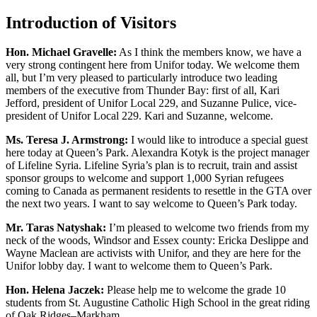
Introduction of Visitors
Hon. Michael Gravelle:
As I think the members know, we have a
very strong contingent here from Unifor today. We welcome them
all, but I’m very pleased to particularly introduce two leading
members of the executive from Thunder Bay: first of all, Kari
Jefford, president of Unifor Local 229, and Suzanne Pulice, vice-
president of Unifor Local 229. Kari and Suzanne, welcome.
Ms. Teresa J. Armstrong:
I would like to introduce a special guest
here today at Queen’s Park. Alexandra Kotyk is the project manager
of Lifeline Syria. Lifeline Syria’s plan is to recruit, train and assist
sponsor groups to welcome and support 1,000 Syrian refugees
coming to Canada as permanent residents to resettle in the GTA over
the next two years. I want to say welcome to Queen’s Park today.
Mr. Taras Natyshak:
I’m pleased to welcome two friends from my
neck of the woods, Windsor and Essex county: Ericka Deslippe and
Wayne Maclean are activists with Unifor, and they are here for the
Unifor lobby day. I want to welcome them to Queen’s Park.
Hon. Helena Jaczek:
Please help me to welcome the grade 10
students from St. Augustine Catholic High School in the great riding
of Oak Ridges–Markham.