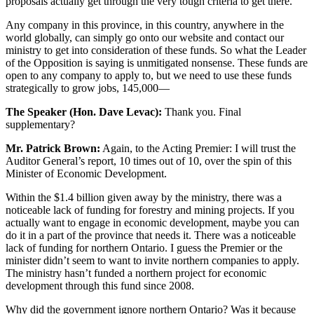
proposals actually get through the very tough criteria to get there.
Any company in this province, in this country, anywhere in the
world globally, can simply go onto our website and contact our
ministry to get into consideration of these funds. So what the Leader
of the Opposition is saying is unmitigated nonsense. These funds are
open to any company to apply to, but we need to use these funds
strategically to grow jobs, 145,000—
The Speaker (Hon. Dave Levac):
Thank you. Final
supplementary?
Mr. Patrick Brown:
Again, to the Acting Premier: I will trust the
Auditor General’s report, 10 times out of 10, over the spin of this
Minister of Economic Development.
Within the $1.4 billion given away by the ministry, there was a
noticeable lack of funding for forestry and mining projects. If you
actually want to engage in economic development, maybe you can
do it in a part of the province that needs it. There was a noticeable
lack of funding for northern Ontario. I guess the Premier or the
minister didn’t seem to want to invite northern companies to apply.
The ministry hasn’t funded a northern project for economic
development through this fund since 2008.
Why did the government ignore northern Ontario? Was it because