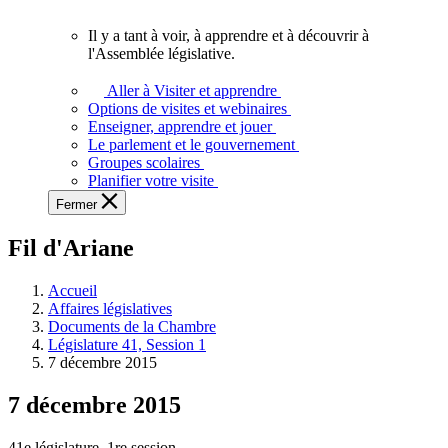
vous.
Il y a tant à voir, à apprendre et à découvrir à
Il
l'Assemblée législative.
y
a
Aller à Visiter et apprendre
tant
Options de visites et webinaires
à
Enseigner, apprendre et jouer
voir,
Le parlement et le gouvernement
à
Groupes scolaires
apprendre
Planifier votre visite
et
Fermer
à
découvrir
Fil d'Ariane
à
l'Assemblée
législative.
Accueil
Affaires législatives
Documents de la Chambre
Législature 41, Session 1
7 décembre 2015
7 décembre 2015
41e législature, 1re session