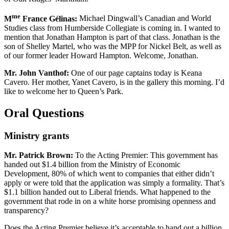
me
M
France Gélinas:
Michael Dingwall’s Canadian and World
Studies class from Humberside Collegiate is coming in. I wanted to
mention that Jonathan Hampton is part of that class. Jonathan is the
son of Shelley Martel, who was the MPP for Nickel Belt, as well as
of our former leader Howard Hampton. Welcome, Jonathan.
Mr. John Vanthof:
One of our page captains today is Keana
Cavero. Her mother, Yanet Cavero, is in the gallery this morning. I’d
like to welcome her to Queen’s Park.
Oral Questions
Ministry grants
Mr. Patrick Brown:
To the Acting Premier: This government has
handed out $1.4 billion from the Ministry of Economic
Development, 80% of which went to companies that either didn’t
apply or were told that the application was simply a formality. That’s
$1.1 billion handed out to Liberal friends. What happened to the
government that rode in on a white horse promising openness and
transparency?
Does the Acting Premier believe it’s acceptable to hand out a billion