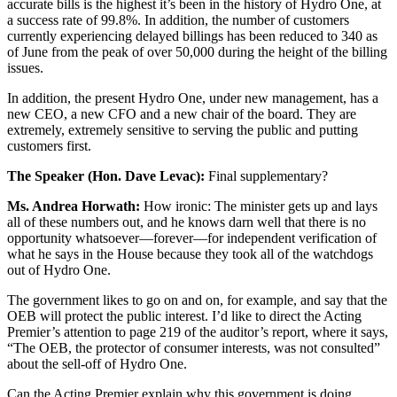
accurate bills is the highest it’s been in the history of Hydro One, at
a success rate of 99.8%. In addition, the number of customers
currently experiencing delayed billings has been reduced to 340 as
of June from the peak of over 50,000 during the height of the billing
issues.
In addition, the present Hydro One, under new management, has a
new CEO, a new CFO and a new chair of the board. They are
extremely, extremely sensitive to serving the public and putting
customers first.
The Speaker (Hon. Dave Levac):
Final supplementary?
Ms. Andrea Horwath:
How ironic: The minister gets up and lays
all of these numbers out, and he knows darn well that there is no
opportunity whatsoever—forever—for independent verification of
what he says in the House because they took all of the watchdogs
out of Hydro One.
The government likes to go on and on, for example, and say that the
OEB will protect the public interest. I’d like to direct the Acting
Premier’s attention to page 219 of the auditor’s report, where it says,
“The OEB, the protector of consumer interests, was not consulted”
about the sell-off of Hydro One.
Can the Acting Premier explain why this government is doing