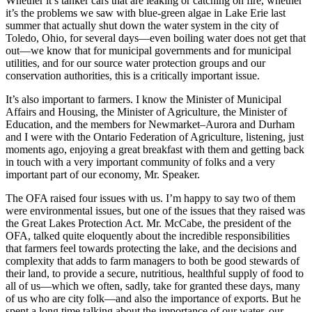
Whether it’s tanker cars that are leaking or catching on fire, whether
it’s the problems we saw with blue-green algae in Lake Erie last
summer that actually shut down the water system in the city of
Toledo, Ohio, for several days—even boiling water does not get that
out—we know that for municipal governments and for municipal
utilities, and for our source water protection groups and our
conservation authorities, this is a critically important issue.
It’s also important to farmers. I know the Minister of Municipal
Affairs and Housing, the Minister of Agriculture, the Minister of
Education, and the members for Newmarket–Aurora and Durham
and I were with the Ontario Federation of Agriculture, listening, just
moments ago, enjoying a great breakfast with them and getting back
in touch with a very important community of folks and a very
important part of our economy, Mr. Speaker.
The OFA raised four issues with us. I’m happy to say two of them
were environmental issues, but one of the issues that they raised was
the Great Lakes Protection Act. Mr. McCabe, the president of the
OFA, talked quite eloquently about the incredible responsibilities
that farmers feel towards protecting the lake, and the decisions and
complexity that adds to farm managers to both be good stewards of
their land, to provide a secure, nutritious, healthful supply of food to
all of us—which we often, sadly, take for granted these days, many
of us who are city folk—and also the importance of exports. But he
spent a long time talking about the importance of our water, our