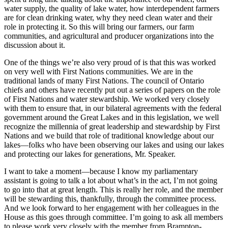
water supply, the quality of lake water, how interdependent farmers
are for clean drinking water, why they need clean water and their
role in protecting it. So this will bring our farmers, our farm
communities, and agricultural and producer organizations into the
discussion about it.
One of the things we’re also very proud of is that this was worked
on very well with First Nations communities. We are in the
traditional lands of many First Nations. The council of Ontario
chiefs and others have recently put out a series of papers on the role
of First Nations and water stewardship. We worked very closely
with them to ensure that, in our bilateral agreements with the federal
government around the Great Lakes and in this legislation, we well
recognize the millennia of great leadership and stewardship by First
Nations and we build that role of traditional knowledge about our
lakes—folks who have been observing our lakes and using our lakes
and protecting our lakes for generations, Mr. Speaker.
I want to take a moment—because I know my parliamentary
assistant is going to talk a lot about what’s in the act, I’m not going
to go into that at great length. This is really her role, and the member
will be stewarding this, thankfully, through the committee process.
And we look forward to her engagement with her colleagues in the
House as this goes through committee. I’m going to ask all members
to please work very closely with the member from Brampton-