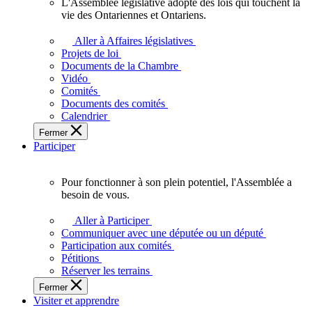
L'Assemblée législative adopte des lois qui touchent la
L'Assemblée
vie des Ontariennes et Ontariens.
législative
adopte
Aller à Affaires législatives
des
Projets de loi
lois
Documents de la Chambre
qui
Vidéo
touchent
Comités
la
Documents des comités
vie
Calendrier
des
Fermer
Ontariennes
Participer
et
Ontariens.
Pour fonctionner à son plein potentiel, l'Assemblée a
Pour
besoin de vous.
fonctionner
à
Aller à Participer
son
Communiquer avec une députée ou un député
plein
Participation aux comités
potentiel,
Pétitions
l'Assemblée
Réserver les terrains
a
Fermer
besoin
Visiter et apprendre
de