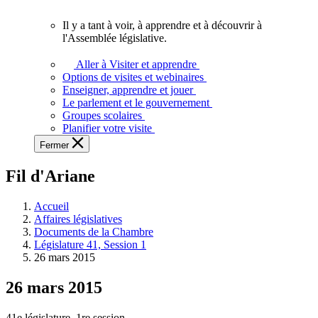
vous.
Il y a tant à voir, à apprendre et à découvrir à
Il
l'Assemblée législative.
y
a
Aller à Visiter et apprendre
tant
Options de visites et webinaires
à
Enseigner, apprendre et jouer
voir,
Le parlement et le gouvernement
à
Groupes scolaires
apprendre
Planifier votre visite
et
Fermer
à
découvrir
Fil d'Ariane
à
l'Assemblée
législative.
Accueil
Affaires législatives
Documents de la Chambre
Législature 41, Session 1
26 mars 2015
26 mars 2015
41e législature, 1re session