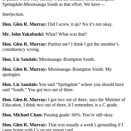
Springdale-Mississauga South in that effort. We have—
Interjection.
Hon. Glen R. Murray:
Did I screw it up? No it’s not okay.
Mr. John Yakabuski:
What? What was that?
Hon. Glen R. Murray:
Pardon me? I think I got the member’s
constituency wrong.
Hon. Liz Sandals:
Mississauga–Brampton South.
Hon. Glen R. Murray:
Mississauga–Brampton South. My
apologies.
Hon. Liz Sandals:
You said “Springdale” where you should have
said “South.” You got two out of three.
Hon. Glen R. Murray:
I got two out of three, says the Minister of
Education. I think two out of three, if I remember, is a C grade.
Hon. Michael Chan:
Passing grade: 66%. You’re still okay.
Hon. Glen R. Murray:
That was usually a week’s grounding if I
came home with Cs on my report card.