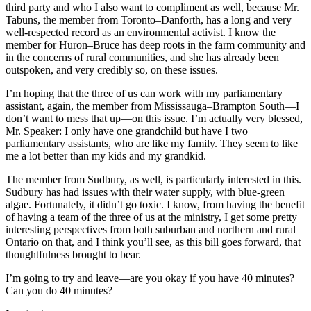
third party and who I also want to compliment as well, because Mr.
Tabuns, the member from Toronto–Danforth, has a long and very
well-respected record as an environmental activist. I know the
member for Huron–Bruce has deep roots in the farm community and
in the concerns of rural communities, and she has already been
outspoken, and very credibly so, on these issues.
I’m hoping that the three of us can work with my parliamentary
assistant, again, the member from Mississauga–Brampton South—I
don’t want to mess that up—on this issue. I’m actually very blessed,
Mr. Speaker: I only have one grandchild but have I two
parliamentary assistants, who are like my family. They seem to like
me a lot better than my kids and my grandkid.
The member from Sudbury, as well, is particularly interested in this.
Sudbury has had issues with their water supply, with blue-green
algae. Fortunately, it didn’t go toxic. I know, from having the benefit
of having a team of the three of us at the ministry, I get some pretty
interesting perspectives from both suburban and northern and rural
Ontario on that, and I think you’ll see, as this bill goes forward, that
thoughtfulness brought to bear.
I’m going to try and leave—are you okay if you have 40 minutes?
Can you do 40 minutes?