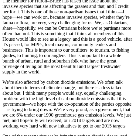
The member for Huron–Bruce has raised the issue about the
invasive species that are affecting the grasses and that, and I credit
her for it. This is one of those non-partisan issues that I think—I
hope—we can work on, because invasive species, whether they’re
fauna or flora, are very, very challenging for us. We, as Ontarians,
share—hopefully, we can be Ontarians before we’re partisans more
often than not. This is something that I think all members of this
House would like to see as a legacy, and this is a good vehicle, after
it’s passed, for MPPs, local mayors, community leaders and
businesses. This is important to our outfitters, to tourism, to fishing
guides, to hunting, to our anglers. This is important to a whole
bunch of urban, rural and suburban folk who have the great
privilege of living on the most beautiful and largest freshwater
supply in the world.
We’re also affected by carbon dioxide emissions. We often talk
about them in terms of climate change, but there is a less talked
about but, I think many people would say, equally challenging
problem with the high level of carbon dioxide emissions that this
government—we hope with the co-operation of the parties opposite
—is trying to bring down. We’re very proud, as a government, that
we are 6% under our 1990 greenhouse gas emission levels. We just
met, and hopefully will exceed, our 2014 targets and are now
working very hard with new initiatives to get to our 2015 targets.