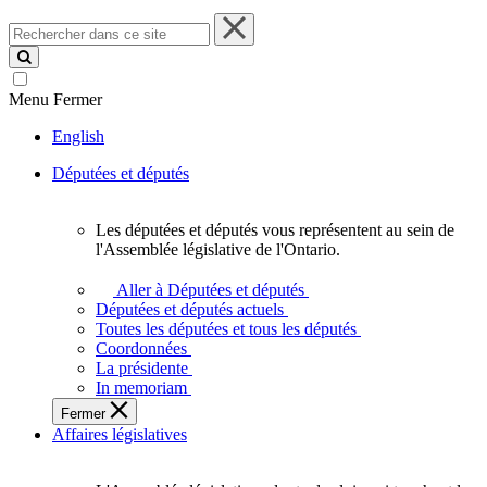
Rechercher
dans
ce
site
Menu
Fermer
English
Députées et députés
Les députées et députés vous représentent au sein de
Les
l'Assemblée législative de l'Ontario.
députées
et
Aller à Députées et députés
députés
Députées et députés actuels
vous
Toutes les députées et tous les députés
représentent
Coordonnées
au
La présidente
sein
In memoriam
de
Fermer
l'Assemblée
Affaires législatives
législative
de
l'Ontario.