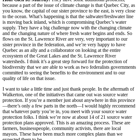
because a part of the issue of climate change is that Quebec City, as
you know, the capital of our sister province to the east, is very close
to the ocean. What’s happening is that the saltwater/freshwater line
is moving back inland, which is compromising Quebec’s water
supply. They have a big challenge now with the changing climate
and the changing nature of where fresh water begins and ends. So
flows on the St. Lawrence River are very, very important to our
sister province in the federation, and we’re very happy to have
Quebec as an ally and a collaborator on looking at the entire
ecosystem of the Great Lakes and the St. Lawrence River
watersheds. I think it’s a great step forward for the protection of
biodiversity that we are able to work as two federalists governments
committed to seeing the benefits to the environment and to our
quality of life on that issue.
I want to take a little time and just thank people. In the aftermath of
Walkerton, one of the initiatives that came out was source water
protection. If you’re a member just about anywhere in this province
—there’s only a few parts in the north—I would highly recommend
that whatever party you’re in, you meet with your source water
protection folks. I think we’re now at about 14 of 21 source water
protection plans approved. This is an amazing process. These are
farmers, businesspeople, community activists, there are local
mayors. These have been much more complex plans than we
expected them to be.