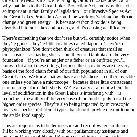
One of the reasons that we’re bringing carbon dioxide down, and
why that links to the Great Lakes Protection Act, and why this act is
so important in that family of legislation—our Invasive Species Act,
the Great Lakes Protection Act and the work we’ve done on climate
change and green energy—is because carbon dioxide is being
absorbed into our lakes and oceans, and it’s causing acidification.
There’s something that we don’t see but will certainly notice when
they’re gone—they’re little creatures called daphnia. They’re a
phytoplankton. You don’t often think of creatures that small as
crustaceans—as having shells—but they do. Daphnia are the very
foundation—if you’re an angler or a fisher or an outfitter, you’ll
know a lot about these things, because these creatures are the very
basis of the food chain for all of our fish populations in all of our
Great Lakes. We know that we have a crisis there—a rather invisible
one unless you have a microscope—because these little crustaceans
can no longer form their shells. We’re already at a point where the
level of acidification in the Great Lakes is interfering with—is
reducing—the ability of the very base of the food supply for all the
higher-order species. They’re also being impacted by microscopic
invasive species of different types that do not provide the nutrition or
the stable food supply.
This act requires us to better measure and record water conditions.
I’ll be working very closely with our parliamentary assistants and
with the Minister of Natural Resources and Forestry, our sister