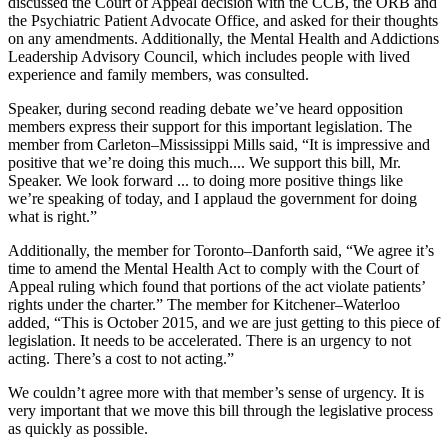
discussed the Court of Appeal decision with the CCB, the ORB and
the Psychiatric Patient Advocate Office, and asked for their thoughts
on any amendments. Additionally, the Mental Health and Addictions
Leadership Advisory Council, which includes people with lived
experience and family members, was consulted.
Speaker, during second reading debate we’ve heard opposition
members express their support for this important legislation. The
member from Carleton–Mississippi Mills said, “It is impressive and
positive that we’re doing this much.... We support this bill, Mr.
Speaker. We look forward ... to doing more positive things like
we’re speaking of today, and I applaud the government for doing
what is right.”
Additionally, the member for Toronto–Danforth said, “We agree it’s
time to amend the Mental Health Act to comply with the Court of
Appeal ruling which found that portions of the act violate patients’
rights under the charter.” The member for Kitchener–Waterloo
added, “This is October 2015, and we are just getting to this piece of
legislation. It needs to be accelerated. There is an urgency to not
acting. There’s a cost to not acting.”
We couldn’t agree more with that member’s sense of urgency. It is
very important that we move this bill through the legislative process
as quickly as possible.