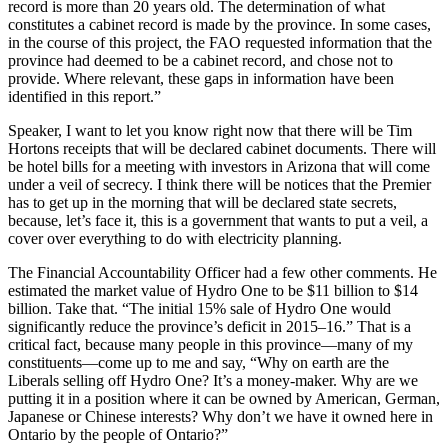
record is more than 20 years old. The determination of what
constitutes a cabinet record is made by the province. In some cases,
in the course of this project, the FAO requested information that the
province had deemed to be a cabinet record, and chose not to
provide. Where relevant, these gaps in information have been
identified in this report.”
Speaker, I want to let you know right now that there will be Tim
Hortons receipts that will be declared cabinet documents. There will
be hotel bills for a meeting with investors in Arizona that will come
under a veil of secrecy. I think there will be notices that the Premier
has to get up in the morning that will be declared state secrets,
because, let’s face it, this is a government that wants to put a veil, a
cover over everything to do with electricity planning.
The Financial Accountability Officer had a few other comments. He
estimated the market value of Hydro One to be $11 billion to $14
billion. Take that. “The initial 15% sale of Hydro One would
significantly reduce the province’s deficit in 2015–16.” That is a
critical fact, because many people in this province—many of my
constituents—come up to me and say, “Why on earth are the
Liberals selling off Hydro One? It’s a money-maker. Why are we
putting it in a position where it can be owned by American, German,
Japanese or Chinese interests? Why don’t we have it owned here in
Ontario by the people of Ontario?”