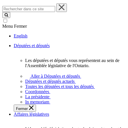
Rechercher
dans
ce
site
Menu
Fermer
English
Députées et députés
Les députées et députés vous représentent au sein de
Les
l'Assemblée législative de l'Ontario.
députées
et
Aller à Députées et députés
députés
Députées et députés actuels
vous
Toutes les députées et tous les députés
représentent
Coordonnées
au
La présidente
sein
In memoriam
de
Fermer
l'Assemblée
Affaires législatives
législative
de
l'Ontario.