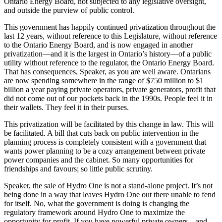
Ontario Energy Board, not subjected to any legislative oversight,
and outside the purview of public control.
This government has happily continued privatization throughout the
last 12 years, without reference to this Legislature, without reference
to the Ontario Energy Board, and is now engaged in another
privatization—and it is the largest in Ontario’s history—of a public
utility without reference to the regulator, the Ontario Energy Board.
That has consequences, Speaker, as you are well aware. Ontarians
are now spending somewhere in the range of $750 million to $1
billion a year paying private operators, private generators, profit that
did not come out of our pockets back in the 1990s. People feel it in
their wallets. They feel it in their purses.
This privatization will be facilitated by this change in law. This will
be facilitated. A bill that cuts back on public intervention in the
planning process is completely consistent with a government that
wants power planning to be a cozy arrangement between private
power companies and the cabinet. So many opportunities for
friendships and favours; so little public scrutiny.
Speaker, the sale of Hydro One is not a stand-alone project. It’s not
being done in a way that leaves Hydro One out there unable to fend
for itself. No, what the government is doing is changing the
regulatory framework around Hydro One to maximize the
opportunity for profit. If you have powerful private owners—and