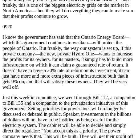
frankly, this is one of the biggest electricity grids on the market in
North America—then they will do everything they can to make sure
that their profits continue to grow.
0920
I know the government has said that the Ontario Energy Board—
which this government continues to weaken—will protect the
people of Ontario. But frankly, the way our system is set up, if this
private company—the new, private Hydro One—wants to increase
the profits for its owners, for its masters, it simply has to build more
infrastructure on which it can claim a guaranteed rate of return. It
doesn’t have to have a 20% rate of return on its investment; it can
just have more and more extra pieces of infrastructure built that it
gets 9% on, and that will satisfy these owners. They will be very
well off.
Just this week in committee, we went through Bill 112, a companion
to Bill 135 and a companion to the privatization initiatives of this
government. Setting priorities for power lines will no longer be
discussed or debated in public. Speaker, investments in the billions
of dollars will not have to be justified as being useful for the
electricity system. The cabinet will be able to decide and simply
direct the regulator: “You accept this as a priority. The power
company needs that. This will be built. They will get their profit off