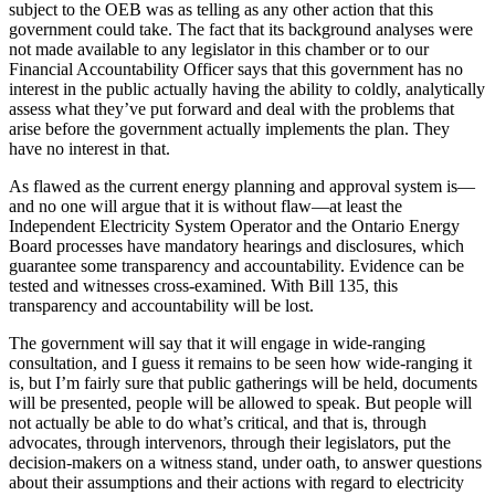
subject to the OEB was as telling as any other action that this
government could take. The fact that its background analyses were
not made available to any legislator in this chamber or to our
Financial Accountability Officer says that this government has no
interest in the public actually having the ability to coldly, analytically
assess what they’ve put forward and deal with the problems that
arise before the government actually implements the plan. They
have no interest in that.
As flawed as the current energy planning and approval system is—
and no one will argue that it is without flaw—at least the
Independent Electricity System Operator and the Ontario Energy
Board processes have mandatory hearings and disclosures, which
guarantee some transparency and accountability. Evidence can be
tested and witnesses cross-examined. With Bill 135, this
transparency and accountability will be lost.
The government will say that it will engage in wide-ranging
consultation, and I guess it remains to be seen how wide-ranging it
is, but I’m fairly sure that public gatherings will be held, documents
will be presented, people will be allowed to speak. But people will
not actually be able to do what’s critical, and that is, through
advocates, through intervenors, through their legislators, put the
decision-makers on a witness stand, under oath, to answer questions
about their assumptions and their actions with regard to electricity