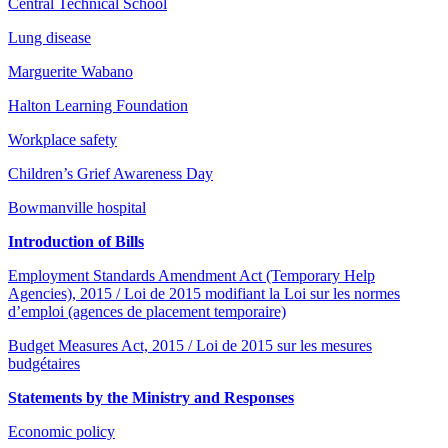
Central Technical School
Lung disease
Marguerite Wabano
Halton Learning Foundation
Workplace safety
Children’s Grief Awareness Day
Bowmanville hospital
Introduction of Bills
Employment Standards Amendment Act (Temporary Help
Agencies), 2015 / Loi de 2015 modifiant la Loi sur les normes
d’emploi (agences de placement temporaire)
Budget Measures Act, 2015 / Loi de 2015 sur les mesures
budgétaires
Statements by the Ministry and Responses
Economic policy