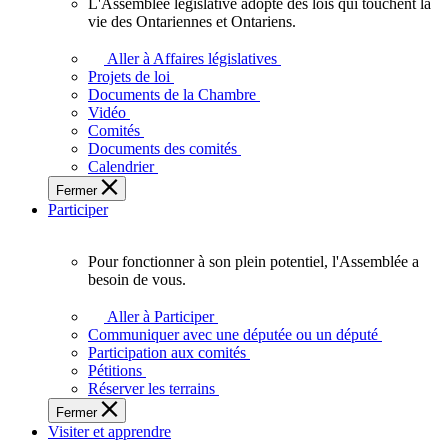
L'Assemblée législative adopte des lois qui touchent la
L'Assemblée
vie des Ontariennes et Ontariens.
législative
adopte
Aller à Affaires législatives
des
Projets de loi
lois
Documents de la Chambre
qui
Vidéo
touchent
Comités
la
Documents des comités
vie
Calendrier
des
Fermer
Ontariennes
Participer
et
Ontariens.
Pour fonctionner à son plein potentiel, l'Assemblée a
Pour
besoin de vous.
fonctionner
à
Aller à Participer
son
Communiquer avec une députée ou un député
plein
Participation aux comités
potentiel,
Pétitions
l'Assemblée
Réserver les terrains
a
Fermer
besoin
Visiter et apprendre
de