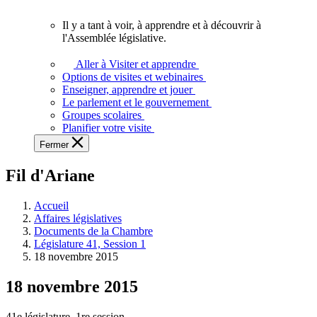
vous.
Il y a tant à voir, à apprendre et à découvrir à
Il
l'Assemblée législative.
y
a
Aller à Visiter et apprendre
tant
Options de visites et webinaires
à
Enseigner, apprendre et jouer
voir,
Le parlement et le gouvernement
à
Groupes scolaires
apprendre
Planifier votre visite
et
Fermer
à
découvrir
Fil d'Ariane
à
l'Assemblée
législative.
Accueil
Affaires législatives
Documents de la Chambre
Législature 41, Session 1
18 novembre 2015
18 novembre 2015
41e législature, 1re session