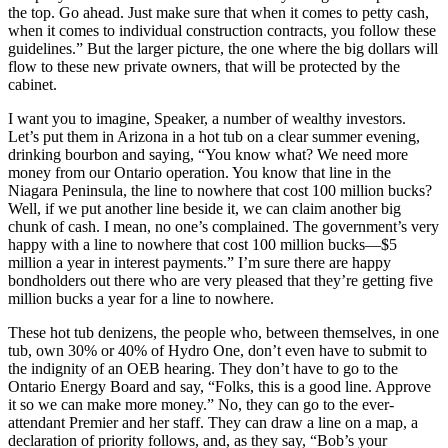
the top. Go ahead. Just make sure that when it comes to petty cash,
when it comes to individual construction contracts, you follow these
guidelines.” But the larger picture, the one where the big dollars will
flow to these new private owners, that will be protected by the
cabinet.
I want you to imagine, Speaker, a number of wealthy investors.
Let’s put them in Arizona in a hot tub on a clear summer evening,
drinking bourbon and saying, “You know what? We need more
money from our Ontario operation. You know that line in the
Niagara Peninsula, the line to nowhere that cost 100 million bucks?
Well, if we put another line beside it, we can claim another big
chunk of cash. I mean, no one’s complained. The government’s very
happy with a line to nowhere that cost 100 million bucks—$5
million a year in interest payments.” I’m sure there are happy
bondholders out there who are very pleased that they’re getting five
million bucks a year for a line to nowhere.
These hot tub denizens, the people who, between themselves, in one
tub, own 30% or 40% of Hydro One, don’t even have to submit to
the indignity of an OEB hearing. They don’t have to go to the
Ontario Energy Board and say, “Folks, this is a good line. Approve
it so we can make more money.” No, they can go to the ever-
attendant Premier and her staff. They can draw a line on a map, a
declaration of priority follows, and, as they say, “Bob’s your