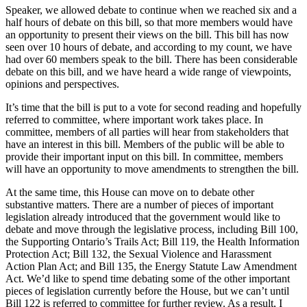
Speaker, we allowed debate to continue when we reached six and a
half hours of debate on this bill, so that more members would have
an opportunity to present their views on the bill. This bill has now
seen over 10 hours of debate, and according to my count, we have
had over 60 members speak to the bill. There has been considerable
debate on this bill, and we have heard a wide range of viewpoints,
opinions and perspectives.
It’s time that the bill is put to a vote for second reading and hopefully
referred to committee, where important work takes place. In
committee, members of all parties will hear from stakeholders that
have an interest in this bill. Members of the public will be able to
provide their important input on this bill. In committee, members
will have an opportunity to move amendments to strengthen the bill.
At the same time, this House can move on to debate other
substantive matters. There are a number of pieces of important
legislation already introduced that the government would like to
debate and move through the legislative process, including Bill 100,
the Supporting Ontario’s Trails Act; Bill 119, the Health Information
Protection Act; Bill 132, the Sexual Violence and Harassment
Action Plan Act; and Bill 135, the Energy Statute Law Amendment
Act. We’d like to spend time debating some of the other important
pieces of legislation currently before the House, but we can’t until
Bill 122 is referred to committee for further review. As a result, I