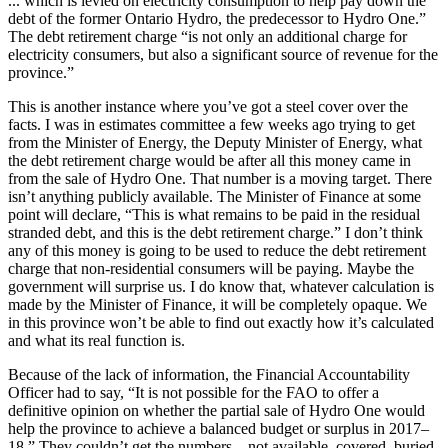
... which is levied on electricity consumption to help pay down the
debt of the former Ontario Hydro, the predecessor to Hydro One.”
The debt retirement charge “is not only an additional charge for
electricity consumers, but also a significant source of revenue for the
province.”
This is another instance where you’ve got a steel cover over the
facts. I was in estimates committee a few weeks ago trying to get
from the Minister of Energy, the Deputy Minister of Energy, what
the debt retirement charge would be after all this money came in
from the sale of Hydro One. That number is a moving target. There
isn’t anything publicly available. The Minister of Finance at some
point will declare, “This is what remains to be paid in the residual
stranded debt, and this is the debt retirement charge.” I don’t think
any of this money is going to be used to reduce the debt retirement
charge that non-residential consumers will be paying. Maybe the
government will surprise us. I do know that, whatever calculation is
made by the Minister of Finance, it will be completely opaque. We
in this province won’t be able to find out exactly how it’s calculated
and what its real function is.
Because of the lack of information, the Financial Accountability
Officer had to say, “It is not possible for the FAO to offer a
definitive opinion on whether the partial sale of Hydro One would
help the province to achieve a balanced budget or surplus in 2017–
18.” They couldn’t get the numbers—not available, covered, buried,