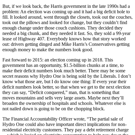
But, if we look back, the Harris government in the late 1990s had a
problem: An election was coming up and it had a big deficit hole to
fill. It looked around, went through the closets, took out the couches,
took out the pillows and looked for change, but they couldn’t find
enough change under those couch cushions. They decided they
needed a big chunk, and they needed it fast. So, they sold a 99-year
lease of Highway 407. Everybody knows how that story worked
out: drivers getting dinged and Mike Harris’s Conservatives getting
enough money to make the numbers look good.
Fast forward to 2015: an election coming up in 2018. This
government has an opportunity, $1.5-billion chunks at a time, to
make their deficit numbers look much better. There may be some
secret reasons why Hydro One is being sold by the Liberals. I don’t
know what those are, but I do know one thing: If every year their
deficit numbers look better, so that when we get to the next election
they can say, “Deficit conquered,” man, that is something that
moves mountains and sells very large assets. Maybe next they’ll
broaden the ownership of hospitals and schools. Whatever else is
not nailed down is going to be on the chopping block.
The Financial Accountability Officer wrote, “The partial sale of
Hydro One could also have important direct implications for non-
residential electricity customers. They pay a debt retirement charge