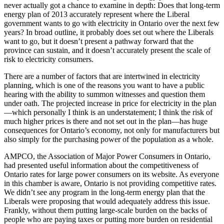
never actually got a chance to examine in depth: Does that long-term
energy plan of 2013 accurately represent where the Liberal
government wants to go with electricity in Ontario over the next few
years? In broad outline, it probably does set out where the Liberals
want to go, but it doesn’t present a pathway forward that the
province can sustain, and it doesn’t accurately present the scale of
risk to electricity consumers.
There are a number of factors that are intertwined in electricity
planning, which is one of the reasons you want to have a public
hearing with the ability to summon witnesses and question them
under oath. The projected increase in price for electricity in the plan
—which personally I think is an understatement; I think the risk of
much higher prices is there and not set out in the plan—has huge
consequences for Ontario’s economy, not only for manufacturers but
also simply for the purchasing power of the population as a whole.
AMPCO, the Association of Major Power Consumers in Ontario,
had presented useful information about the competitiveness of
Ontario rates for large power consumers on its website. As everyone
in this chamber is aware, Ontario is not providing competitive rates.
We didn’t see any program in the long-term energy plan that the
Liberals were proposing that would adequately address this issue.
Frankly, without them putting large-scale burden on the backs of
people who are paying taxes or putting more burden on residential