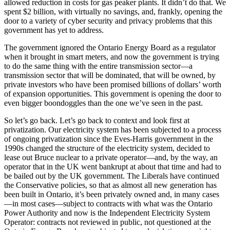
allowed reduction in costs for gas peaker plants. It didn’t do that. We
spent $2 billion, with virtually no savings, and, frankly, opening the
door to a variety of cyber security and privacy problems that this
government has yet to address.
The government ignored the Ontario Energy Board as a regulator
when it brought in smart meters, and now the government is trying
to do the same thing with the entire transmission sector—a
transmission sector that will be dominated, that will be owned, by
private investors who have been promised billions of dollars’ worth
of expansion opportunities. This government is opening the door to
even bigger boondoggles than the one we’ve seen in the past.
So let’s go back. Let’s go back to context and look first at
privatization. Our electricity system has been subjected to a process
of ongoing privatization since the Eves-Harris government in the
1990s changed the structure of the electricity system, decided to
lease out Bruce nuclear to a private operator—and, by the way, an
operator that in the UK went bankrupt at about that time and had to
be bailed out by the UK government. The Liberals have continued
the Conservative policies, so that as almost all new generation has
been built in Ontario, it’s been privately owned and, in many cases
—in most cases—subject to contracts with what was the Ontario
Power Authority and now is the Independent Electricity System
Operator: contracts not reviewed in public, not questioned at the