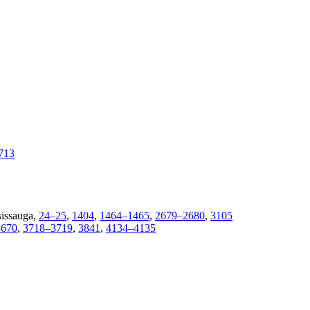
713
sissauga,
24–25
,
1404
,
1464–1465
,
2679–2680
,
3105
3670
,
3718–3719
,
3841
,
4134–4135