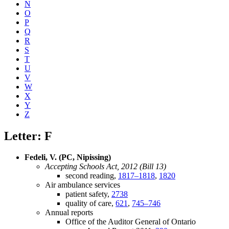
N
O
P
Q
R
S
T
U
V
W
X
Y
Z
Letter: F
Fedeli, V. (PC, Nipissing)
Accepting Schools Act, 2012 (Bill 13)
second reading,
1817–1818
,
1820
Air ambulance services
patient safety,
2738
quality of care,
621
,
745–746
Annual reports
Office of the Auditor General of Ontario