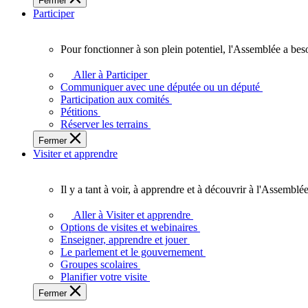
Fermer
des
Participer
Ontariennes
et
Ontariens.
Pour fonctionner à son plein potentiel, l'Assemblée a bes
Pour
fonctionner
Aller à Participer
à
Communiquer avec une députée ou un député
son
Participation aux comités
plein
Pétitions
potentiel,
Réserver les terrains
l'Assemblée
Fermer
a
Visiter et apprendre
besoin
de
vous.
Il y a tant à voir, à apprendre et à découvrir à l'Assemblée
Il
y
Aller à Visiter et apprendre
a
Options de visites et webinaires
tant
Enseigner, apprendre et jouer
à
Le parlement et le gouvernement
voir,
Groupes scolaires
à
Planifier votre visite
apprendre
Fermer
et