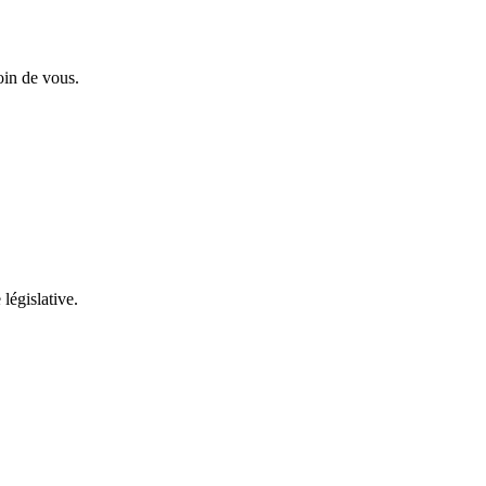
oin de vous.
 législative.