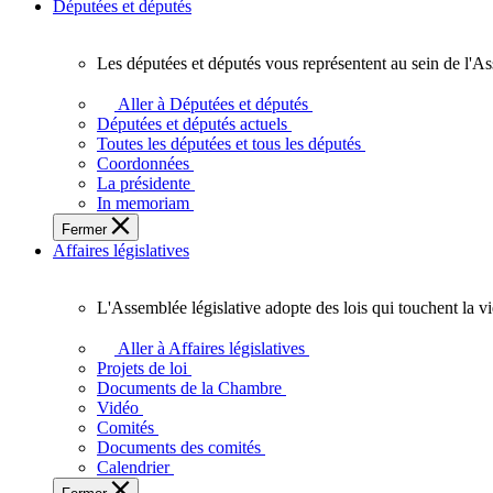
Députées et députés
Les députées et députés vous représentent au sein de l'As
Les
députées
Aller à Députées et députés
et
Députées et députés actuels
députés
Toutes les députées et tous les députés
vous
Coordonnées
représentent
La présidente
au
In memoriam
sein
Fermer
de
Affaires législatives
l'Assemblée
législative
de
L'Assemblée législative adopte des lois qui touchent la v
l'Ontario.
L'Assemblée
législative
Aller à Affaires législatives
adopte
Projets de loi
des
Documents de la Chambre
lois
Vidéo
qui
Comités
touchent
Documents des comités
la
Calendrier
vie