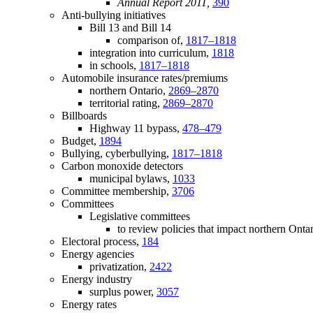
Annual Report 2011,
390
Anti-bullying initiatives
Bill 13 and Bill 14
comparison of,
1817–1818
integration into curriculum,
1818
in schools,
1817–1818
Automobile insurance rates/premiums
northern Ontario,
2869–2870
territorial rating,
2869–2870
Billboards
Highway 11 bypass,
478–479
Budget,
1894
Bullying, cyberbullying,
1817–1818
Carbon monoxide detectors
municipal bylaws,
1033
Committee membership,
3706
Committees
Legislative committees
to review policies that impact northern Onta
Electoral process,
184
Energy agencies
privatization,
2422
Energy industry
surplus power,
3057
Energy rates