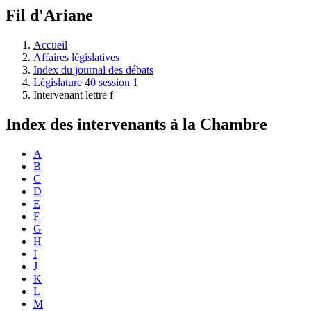
à
Fil d'Ariane
découvrir
à
l'Assemblée
Accueil
législative.
Affaires législatives
Index du journal des débats
Législature 40 session 1
Intervenant lettre f
Index des intervenants à la Chambre
A
B
C
D
E
F
G
H
I
J
K
L
M