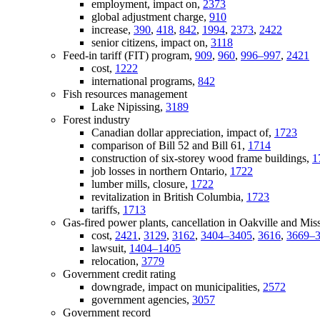
employment, impact on,
2373
global adjustment charge,
910
increase,
390
,
418
,
842
,
1994
,
2373
,
2422
senior citizens, impact on,
3118
Feed-in tariff (FIT) program,
909
,
960
,
996–997
,
2421
cost,
1222
international programs,
842
Fish resources management
Lake Nipissing,
3189
Forest industry
Canadian dollar appreciation, impact of,
1723
comparison of Bill 52 and Bill 61,
1714
construction of six-storey wood frame buildings,
1
job losses in northern Ontario,
1722
lumber mills, closure,
1722
revitalization in British Columbia,
1723
tariffs,
1713
Gas-fired power plants, cancellation in Oakville and Mis
cost,
2421
,
3129
,
3162
,
3404–3405
,
3616
,
3669–
lawsuit,
1404–1405
relocation,
3779
Government credit rating
downgrade, impact on municipalities,
2572
government agencies,
3057
Government record