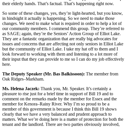
their elderly hands. That’s factual. That’s happening right now.
So some of these changes, yes, they’re light-hearted, but you know,
in hindsight it actually is happening. So we need to make those
changes. We need to make what is required in order to help a lot of
our community members. I commend this group. They’re referred to
as SAGE; again, they’re the Seniors’ Action Group of Elliot Lake.
They are a fantastic organization that are really big advocates for
issues and concerns that are affecting not only seniors in Elliot Lake
but the community of Elliot Lake. I take my hat off to them and I
look forward to working with them and listening to a lot more of
their input that they can provide to me so I can do my job effectively
here.
The Deputy Speaker (Mr. Bas Balkissoon):
The member from
Oak Ridges–Markham.
Ms. Helena Jaczek:
Thank you, Mr. Speaker. It’s certainly a
pleasure to rise just for a brief time in support of Bill 19 and to
comment on the remarks made by the member for Essex and the
member for Kenora–Rainy River. Why I’m so proud to be a
member of this government is because I think this Bill 19 shows
clearly that we have a very balanced and prudent approach to
matters. What we’re doing here is a matter of protection for both the
tenant and the landlord. There are two parties obviously involved,