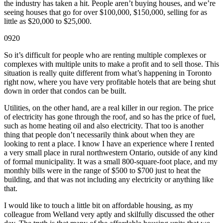
the industry has taken a hit. People aren’t buying houses, and we’re
seeing houses that go for over $100,000, $150,000, selling for as
little as $20,000 to $25,000.
0920
So it’s difficult for people who are renting multiple complexes or
complexes with multiple units to make a profit and to sell those. This
situation is really quite different from what’s happening in Toronto
right now, where you have very profitable hotels that are being shut
down in order that condos can be built.
Utilities, on the other hand, are a real killer in our region. The price
of electricity has gone through the roof, and so has the price of fuel,
such as home heating oil and also electricity. That too is another
thing that people don’t necessarily think about when they are
looking to rent a place. I know I have an experience where I rented
a very small place in rural northwestern Ontario, outside of any kind
of formal municipality. It was a small 800-square-foot place, and my
monthly bills were in the range of $500 to $700 just to heat the
building, and that was not including any electricity or anything like
that.
I would like to touch a little bit on affordable housing, as my
colleague from Welland very aptly and skilfully discussed the other