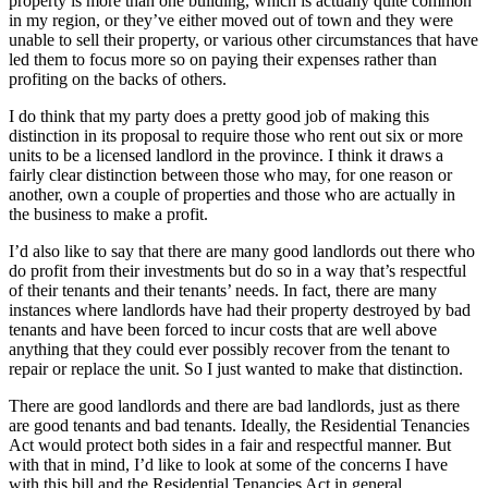
property is more than one building, which is actually quite common
in my region, or they’ve either moved out of town and they were
unable to sell their property, or various other circumstances that have
led them to focus more so on paying their expenses rather than
profiting on the backs of others.
I do think that my party does a pretty good job of making this
distinction in its proposal to require those who rent out six or more
units to be a licensed landlord in the province. I think it draws a
fairly clear distinction between those who may, for one reason or
another, own a couple of properties and those who are actually in
the business to make a profit.
I’d also like to say that there are many good landlords out there who
do profit from their investments but do so in a way that’s respectful
of their tenants and their tenants’ needs. In fact, there are many
instances where landlords have had their property destroyed by bad
tenants and have been forced to incur costs that are well above
anything that they could ever possibly recover from the tenant to
repair or replace the unit. So I just wanted to make that distinction.
There are good landlords and there are bad landlords, just as there
are good tenants and bad tenants. Ideally, the Residential Tenancies
Act would protect both sides in a fair and respectful manner. But
with that in mind, I’d like to look at some of the concerns I have
with this bill and the Residential Tenancies Act in general.