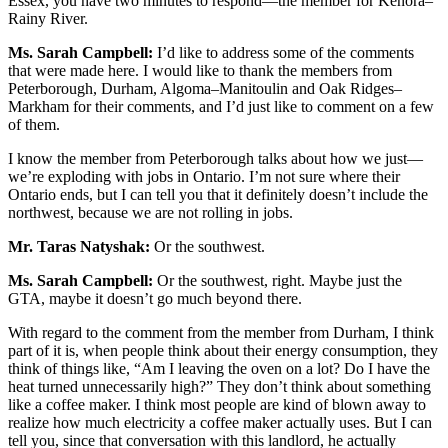
Essex, you have two minutes to respond—the member for Kenora–
Rainy River.
Ms. Sarah Campbell:
I’d like to address some of the comments
that were made here. I would like to thank the members from
Peterborough, Durham, Algoma–Manitoulin and Oak Ridges–
Markham for their comments, and I’d just like to comment on a few
of them.
I know the member from Peterborough talks about how we just—
we’re exploding with jobs in Ontario. I’m not sure where their
Ontario ends, but I can tell you that it definitely doesn’t include the
northwest, because we are not rolling in jobs.
Mr. Taras Natyshak:
Or the southwest.
Ms. Sarah Campbell:
Or the southwest, right. Maybe just the
GTA, maybe it doesn’t go much beyond there.
With regard to the comment from the member from Durham, I think
part of it is, when people think about their energy consumption, they
think of things like, “Am I leaving the oven on a lot? Do I have the
heat turned unnecessarily high?” They don’t think about something
like a coffee maker. I think most people are kind of blown away to
realize how much electricity a coffee maker actually uses. But I can
tell you, since that conversation with this landlord, he actually