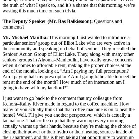
the truth of what I speak to, and it’s a shame that this morning we’re
wasting this much time on such trivia.
The Deputy Speaker (Mr. Bas Balkissoon):
Questions and
comments?
Mr. Michael Mantha:
This morning I just wanted to introduce a
particular seniors’ group out of Elliot Lake who are very active in
the community and speaking on behalf of seniors. They’re called the
Seniors’ Action Group of Elliot Lake. They, along with many other
seniors’ groups in Algoma–Manitoulin, have really grave concerns
when it comes to affordable rent, making the proper choices at the
end of the month, looking at, “Am I paying my full prescription?
Am I paying half my prescription? Am I going to be able to meet the
rent at the end of the month? How much of an interaction am I
going to have with my landlord?”
I just want to go back to the comment that my colleague from
Kenora–Rainy River made in regard to the coffee machine. How
many of you actually think that that coffee machine is on to heat the
home? Well, I’ll give you another perspective, which is actually a
factual one. That coffee cup that they warm up every morning
actually warms up their hands, because they’re making the choice of
closing their power or their hydro or their heating sources inside of
their apartment, and this is them taking that opportunity to warm up