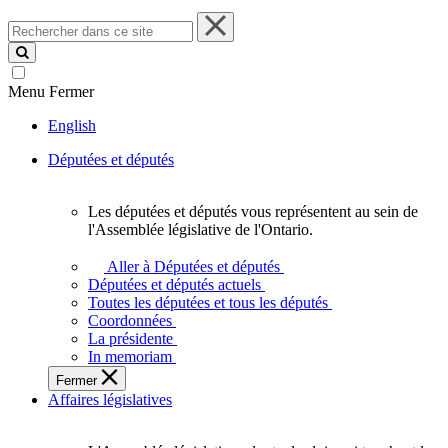
Rechercher
dans
ce
site
Menu
Fermer
English
Députées et députés
Les députées et députés vous représentent au sein de
Les
l'Assemblée législative de l'Ontario.
députées
et
Aller à Députées et députés
députés
Députées et députés actuels
vous
Toutes les députées et tous les députés
représentent
Coordonnées
au
La présidente
sein
In memoriam
de
Fermer
l'Assemblée
Affaires législatives
législative
de
l'Ontario.