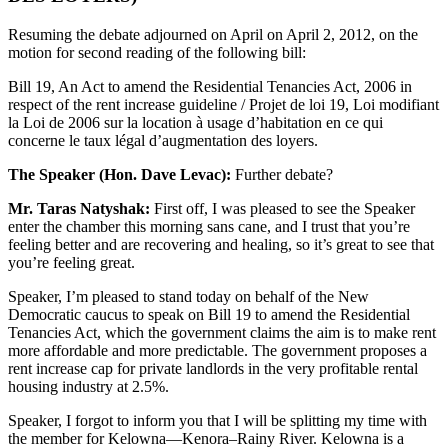
Resuming the debate adjourned on April on April 2, 2012, on the
motion for second reading of the following bill:
Bill 19, An Act to amend the Residential Tenancies Act, 2006 in
respect of the rent increase guideline / Projet de loi 19, Loi modifiant
la Loi de 2006 sur la location à usage d’habitation en ce qui
concerne le taux légal d’augmentation des loyers.
The Speaker (Hon. Dave Levac):
Further debate?
Mr. Taras Natyshak:
First off, I was pleased to see the Speaker
enter the chamber this morning sans cane, and I trust that you’re
feeling better and are recovering and healing, so it’s great to see that
you’re feeling great.
Speaker, I’m pleased to stand today on behalf of the New
Democratic caucus to speak on Bill 19 to amend the Residential
Tenancies Act, which the government claims the aim is to make rent
more affordable and more predictable. The government proposes a
rent increase cap for private landlords in the very profitable rental
housing industry at 2.5%.
Speaker, I forgot to inform you that I will be splitting my time with
the member for Kelowna—Kenora–Rainy River. Kelowna is a