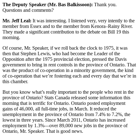
The Deputy Speaker (Mr. Bas Balkissoon):
Thank you.
Questions and comments?
Mr. Jeff Leal:
It was interesting. I listened very, very intently to the
member from Essex and to the member from Kenora–Rainy River.
They made a significant contribution to the debate on Bill 19 this
morning.
Of course, Mr. Speaker, if we roll back the clock to 1975, it was
then that Stephen Lewis, who had become the Leader of the
Opposition after the 1975 provincial election, pressed the Davis
government to bring in rent controls in the province of Ontario. That
was the product of co-operation in a minority government, the kind
of co-operation that we’re fostering each and every day that we’re in
this chamber.
But you know what’s really important to the people who rent in the
province of Ontario? Stats Canada released some information this
morning that is terrific for Ontario. Ontario posted employment
gains of 46,000, all full-time jobs, in March. It reduced the
unemployment in the province of Ontario from 7.4% to 7.2%, the
lowest in three years. Since March 2011, Ontario has increased
employment by 1.3%—over 89,000 new jobs in the province of
Ontario, Mr. Speaker. That is good news.