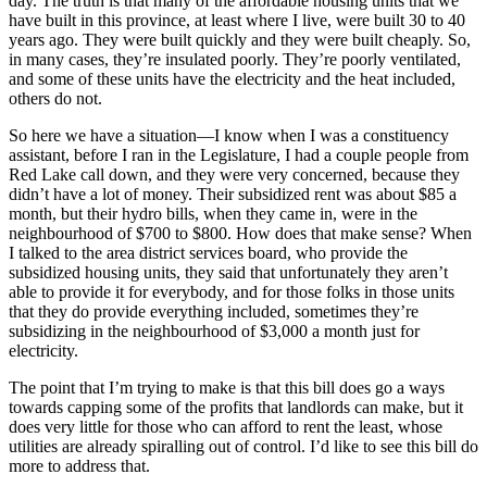
day. The truth is that many of the affordable housing units that we
have built in this province, at least where I live, were built 30 to 40
years ago. They were built quickly and they were built cheaply. So,
in many cases, they’re insulated poorly. They’re poorly ventilated,
and some of these units have the electricity and the heat included,
others do not.
So here we have a situation—I know when I was a constituency
assistant, before I ran in the Legislature, I had a couple people from
Red Lake call down, and they were very concerned, because they
didn’t have a lot of money. Their subsidized rent was about $85 a
month, but their hydro bills, when they came in, were in the
neighbourhood of $700 to $800. How does that make sense? When
I talked to the area district services board, who provide the
subsidized housing units, they said that unfortunately they aren’t
able to provide it for everybody, and for those folks in those units
that they do provide everything included, sometimes they’re
subsidizing in the neighbourhood of $3,000 a month just for
electricity.
The point that I’m trying to make is that this bill does go a ways
towards capping some of the profits that landlords can make, but it
does very little for those who can afford to rent the least, whose
utilities are already spiralling out of control. I’d like to see this bill do
more to address that.