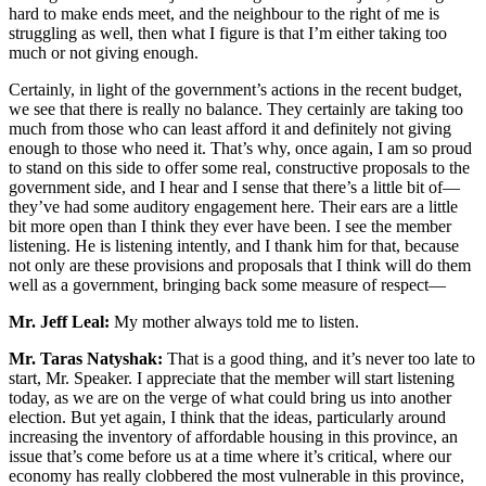
hard to make ends meet, and the neighbour to the right of me is
struggling as well, then what I figure is that I’m either taking too
much or not giving enough.
Certainly, in light of the government’s actions in the recent budget,
we see that there is really no balance. They certainly are taking too
much from those who can least afford it and definitely not giving
enough to those who need it. That’s why, once again, I am so proud
to stand on this side to offer some real, constructive proposals to the
government side, and I hear and I sense that there’s a little bit of—
they’ve had some auditory engagement here. Their ears are a little
bit more open than I think they ever have been. I see the member
listening. He is listening intently, and I thank him for that, because
not only are these provisions and proposals that I think will do them
well as a government, bringing back some measure of respect—
Mr. Jeff Leal:
My mother always told me to listen.
Mr. Taras Natyshak:
That is a good thing, and it’s never too late to
start, Mr. Speaker. I appreciate that the member will start listening
today, as we are on the verge of what could bring us into another
election. But yet again, I think that the ideas, particularly around
increasing the inventory of affordable housing in this province, an
issue that’s come before us at a time where it’s critical, where our
economy has really clobbered the most vulnerable in this province,