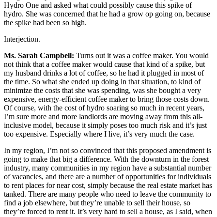
Hydro One and asked what could possibly cause this spike of
hydro. She was concerned that he had a grow op going on, because
the spike had been so high.
Interjection.
Ms. Sarah Campbell:
Turns out it was a coffee maker. You would
not think that a coffee maker would cause that kind of a spike, but
my husband drinks a lot of coffee, so he had it plugged in most of
the time. So what she ended up doing in that situation, to kind of
minimize the costs that she was spending, was she bought a very
expensive, energy-efficient coffee maker to bring those costs down.
Of course, with the cost of hydro soaring so much in recent years,
I’m sure more and more landlords are moving away from this all-
inclusive model, because it simply poses too much risk and it’s just
too expensive. Especially where I live, it’s very much the case.
In my region, I’m not so convinced that this proposed amendment is
going to make that big a difference. With the downturn in the forest
industry, many communities in my region have a substantial number
of vacancies, and there are a number of opportunities for individuals
to rent places for near cost, simply because the real estate market has
tanked. There are many people who need to leave the community to
find a job elsewhere, but they’re unable to sell their house, so
they’re forced to rent it. It’s very hard to sell a house, as I said, when