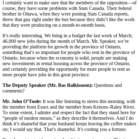
I certainly want to make sure that the members of the opposition—of
course, they have some problems with Stats Canada. Their federal
brother in Ottawa, when they were posting Stats Canada reports,
threw that guy right under the bus because they didn’t like the work
that they were producing on a month-to-month basis.
It’s really interesting. We bring in a budget the last week of March;
46,000 new jobs during the month of March. Mr. Speaker, we’re
providing the platform for growth in the province of Ontario,
something that’s so important for people who rent in the province of
Ontario, because when the economy is solid, people are making
new investments in rental housing across the province of Ontario,
and certainly providing the opportunity for more people to rent as
more people have jobs in this great province.
The Deputy Speaker (Mr. Bas Balkissoon):
Questions and
comments?
Mr. John O’Toole:
It was like listening to stereo this morning, with
the member from Essex and the member from Kenora–Rainy River.
To some extent, I admire and respect the fact that they stand here for
“people of modest means,” as they describe it themselves. And I do
think it’s shameful that your husband keeps leaving the coffee maker
on; I would say that. That’s shameful. It’s costing you a fortune.