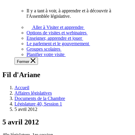
vous.
Il y a tant à voir, à apprendre et à découvrir à
Il
l'Assemblée législative.
y
a
Aller à Visiter et apprendre
tant
Options de visites et webinaires
à
Enseigner, apprendre et jouer
voir,
Le parlement et le gouvernement
à
Groupes scolaires
apprendre
Planifier votre visite
et
Fermer
à
découvrir
Fil d'Ariane
à
l'Assemblée
législative.
Accueil
Affaires législatives
Documents de la Chambre
Législature 40, Session 1
5 avril 2012
5 avril 2012
40e législature, 1re session