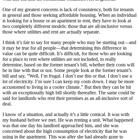
One of my greatest concerns is lack of consistency, both for tenants
in general and those seeking affordable housing. When an individual
is looking for a house or an apartment to rent, they have to look at
two completely different models: those that are all-inclusive versus
those where utilities and rent are actually separate.
I think it’s fair to say for many people who may be starting out—and
it may be true for all people—that determining this difference in
value can be quite difficult. It’s difficult, for those who are looking
for a place to rent where utilities are not included, to really
determine, based on the former tenant’s bill, whether their costs will
be in line with that or not. Some people look at the former tenant’s
bill and say, “Well, I’m frugal. I don’t use this or that. I don’t use a
lot of electricity. I’m sure I can keep my costs down. I may be more
accustomed to living in a cooler climate.” But then they can be hit
with an exceptionally high bill shortly thereafter. The same could be
said for landlords who rent their premises as an all-inclusive sort of
deal.
I know of a situation, and actually it’s a little comical. It was with
my husband before we met. He was renting a unit. What happened
was that one day his landlord approached him, and she was
concerned about the high consumption of electricity that he was
using in the apartment. This was after she had already gone to