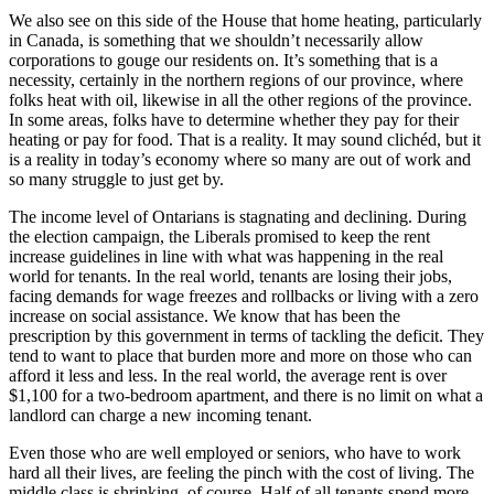
We also see on this side of the House that home heating, particularly
in Canada, is something that we shouldn’t necessarily allow
corporations to gouge our residents on. It’s something that is a
necessity, certainly in the northern regions of our province, where
folks heat with oil, likewise in all the other regions of the province.
In some areas, folks have to determine whether they pay for their
heating or pay for food. That is a reality. It may sound clichéd, but it
is a reality in today’s economy where so many are out of work and
so many struggle to just get by.
The income level of Ontarians is stagnating and declining. During
the election campaign, the Liberals promised to keep the rent
increase guidelines in line with what was happening in the real
world for tenants. In the real world, tenants are losing their jobs,
facing demands for wage freezes and rollbacks or living with a zero
increase on social assistance. We know that has been the
prescription by this government in terms of tackling the deficit. They
tend to want to place that burden more and more on those who can
afford it less and less. In the real world, the average rent is over
$1,100 for a two-bedroom apartment, and there is no limit on what a
landlord can charge a new incoming tenant.
Even those who are well employed or seniors, who have to work
hard all their lives, are feeling the pinch with the cost of living. The
middle class is shrinking, of course. Half of all tenants spend more