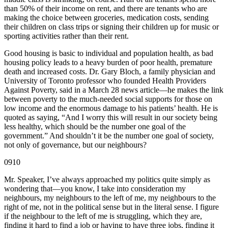
than 50% of their income on rent, and there are tenants who are
making the choice between groceries, medication costs, sending
their children on class trips or signing their children up for music or
sporting activities rather than their rent.
Good housing is basic to individual and population health, as bad
housing policy leads to a heavy burden of poor health, premature
death and increased costs. Dr. Gary Bloch, a family physician and
University of Toronto professor who founded Health Providers
Against Poverty, said in a March 28 news article—he makes the link
between poverty to the much-needed social supports for those on
low income and the enormous damage to his patients’ health. He is
quoted as saying, “And I worry this will result in our society being
less healthy, which should be the number one goal of the
government.” And shouldn’t it be the number one goal of society,
not only of governance, but our neighbours?
0910
Mr. Speaker, I’ve always approached my politics quite simply as
wondering that—you know, I take into consideration my
neighbours, my neighbours to the left of me, my neighbours to the
right of me, not in the political sense but in the literal sense. I figure
if the neighbour to the left of me is struggling, which they are,
finding it hard to find a job or having to have three jobs, finding it