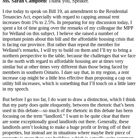
Ms. Sarah Campbell:
Thank you, Speaker.
I rise today to speak on Bill 19, an amendment to the Residential
Tenancies Act, especially with regard to capping annual rent
increases from 1% to 2.5%. In preparing for my discussion today, I
spent a lot of time going over the remarks of my colleague the MPP
for Welland on this subject. I believe she raised a number of
important points about this bill and the affordable housing crisis that
is facing our province. But rather than repeat the member for
Welland’s remarks, I will try to build on them and I’ll try to bring a
northern perspective to the table, because the challenges that we face
in the north with regard to affordable housing are at times very
similar but at other times very different than those being faced by
members in southern Ontario. I dare say that, in my region, a rent
increase cap might be a little less effective than proposing a cap on
utility bill increases, which is something that I’ll touch on a little later
in my speech.
But before I go too far, I do want to draw a distinction, which I think
that my party does quite eloquently, between the rhetoric that’s been
used in this debate—so much of the rhetoric in this debate has been
focusing on the term “landlord.” I want to be quite clear that there
are some exceptionally good landlords out there. Generally, these
landlords aren’t looking to make a huge profit or living off of their
properties, but instead are in situations where maybe their piece of