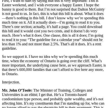
First, I want to start by saying that this is very important: This is
Easter weekend, and I wish everyone a happy Easter. I hope the
bunny is good to them. But I’m not surprised that Dalton McGuinty
is not good to us. In fact, this is what this bill is about. What it does
—there’s nothing in this bill. I don’t know why we’re spending this
much time on it. All it actually does—I’m going to read it to you.
There’s one section; actually, it’s half a page. You could download
this bill and it would cost you two cents, and it doesn’t do very
much. Here’s what it does. One clause, this is all it does; I’m going
to read it to you: “The guideline for a calendar year” should not be
less than 1% and not more than 2.5%. That’s all it does. It’s a rent
guideline.
So we support it. I have no idea why we’re spending this much
time, when the economy of Ontario is going over the cliff. What’s
more important, the underlying cause here, as we approach Easter, is
that there’s 600,000 families that can’t afford to live here any more,
in Ontario.
Interjection.
Mr. John O’Toole:
The Minister of Training, Colleges and
Universities is an elitist; I get that. He’s a Toronto-based
condominium type person, and probably quite wealthy, and it’s not
affecting him. It’s my constituents that I’m standing up for, who can
no longer afford to pay the electricity bill in their apartment. This is