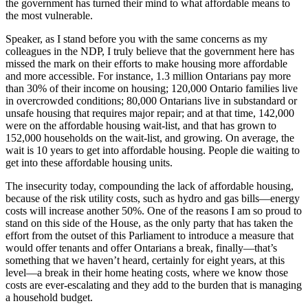
the government has turned their mind to what affordable means to
the most vulnerable.
Speaker, as I stand before you with the same concerns as my
colleagues in the NDP, I truly believe that the government here has
missed the mark on their efforts to make housing more affordable
and more accessible. For instance, 1.3 million Ontarians pay more
than 30% of their income on housing; 120,000 Ontario families live
in overcrowded conditions; 80,000 Ontarians live in substandard or
unsafe housing that requires major repair; and at that time, 142,000
were on the affordable housing wait-list, and that has grown to
152,000 households on the wait-list, and growing. On average, the
wait is 10 years to get into affordable housing. People die waiting to
get into these affordable housing units.
The insecurity today, compounding the lack of affordable housing,
because of the risk utility costs, such as hydro and gas bills—energy
costs will increase another 50%. One of the reasons I am so proud to
stand on this side of the House, as the only party that has taken the
effort from the outset of this Parliament to introduce a measure that
would offer tenants and offer Ontarians a break, finally—that’s
something that we haven’t heard, certainly for eight years, at this
level—a break in their home heating costs, where we know those
costs are ever-escalating and they add to the burden that is managing
a household budget.