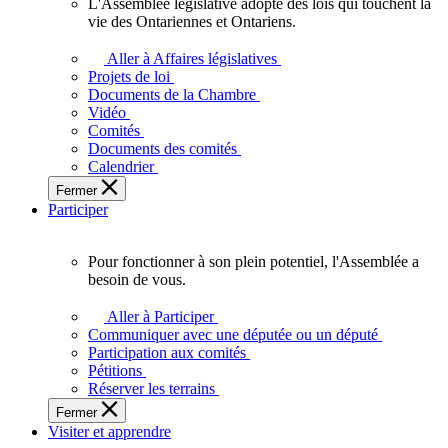
L'Assemblée législative adopte des lois qui touchent la
L'Assemblée
vie des Ontariennes et Ontariens.
législative
adopte
Aller à Affaires législatives
des
Projets de loi
lois
Documents de la Chambre
qui
Vidéo
touchent
Comités
la
Documents des comités
vie
Calendrier
des
Fermer
Ontariennes
Participer
et
Ontariens.
Pour fonctionner à son plein potentiel, l'Assemblée a
Pour
besoin de vous.
fonctionner
à
Aller à Participer
son
Communiquer avec une députée ou un député
plein
Participation aux comités
potentiel,
Pétitions
l'Assemblée
Réserver les terrains
a
Fermer
besoin
Visiter et apprendre
de