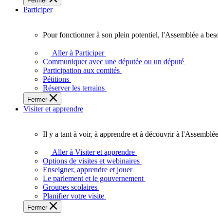
Fermer
des
Participer
Ontariennes
et
Ontariens.
Pour fonctionner à son plein potentiel, l'Assemblée a bes
Pour
fonctionner
Aller à Participer
à
Communiquer avec une députée ou un député
son
Participation aux comités
plein
Pétitions
potentiel,
Réserver les terrains
l'Assemblée
Fermer
a
Visiter et apprendre
besoin
de
vous.
Il y a tant à voir, à apprendre et à découvrir à l'Assemblée
Il
y
Aller à Visiter et apprendre
a
Options de visites et webinaires
tant
Enseigner, apprendre et jouer
à
Le parlement et le gouvernement
voir,
Groupes scolaires
à
Planifier votre visite
apprendre
Fermer
et