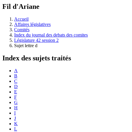
à
Fil d'Ariane
découvrir
à
l'Assemblée
Accueil
législative.
Affaires législatives
Comités
Index du journal des debats des comites
Législature 42 session 2
Sujet lettre d
Index des sujets traités
A
B
C
D
E
F
G
H
I
J
K
L