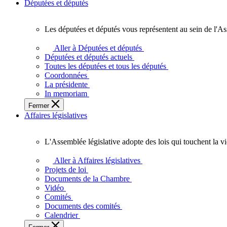
Députées et députés
Les députées et députés vous représentent au sein de l'As
Les
députées
Aller à Députées et députés
et
Députées et députés actuels
députés
Toutes les députées et tous les députés
vous
Coordonnées
représentent
La présidente
au
In memoriam
sein
Fermer
de
Affaires législatives
l'Assemblée
législative
de
L'Assemblée législative adopte des lois qui touchent la v
l'Ontario.
L'Assemblée
législative
Aller à Affaires législatives
adopte
Projets de loi
des
Documents de la Chambre
lois
Vidéo
qui
Comités
touchent
Documents des comités
la
Calendrier
vie