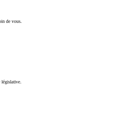
oin de vous.
 législative.