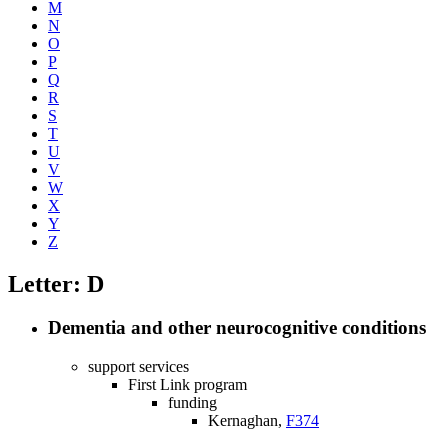
M
N
O
P
Q
R
S
T
U
V
W
X
Y
Z
Letter: D
Dementia and other neurocognitive conditions
support services
First Link program
funding
Kernaghan,
F374