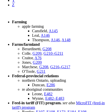
Y
Z
Farming
apple farming
Cansfield,
A145
Leal,
A146
Thompson,
A146
,
A148
Farms/farmland
Berardinetti,
G208
Colle,
G209
,
G210–G211
Craitor,
A76
Jones,
G209
Marchese,
G208
,
G216–G217
O'Toole,
G211
Federal-provincial relations
northern Ontario, uploading
Duncan,
E286
re aboriginal communities
Leone,
E482
Wynne,
E482–E483
Feed-in tariff (FIT) program.
see also
MicroFIT (feed-in
tariff) program
Bentley,
E107–E108
,
E173
,
E184
,
E198