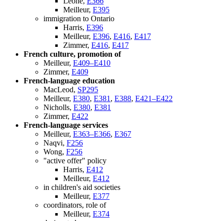
Leone,
E366
Meilleur,
E395
immigration to Ontario
Harris,
E396
Meilleur,
E396
,
E416
,
E417
Zimmer,
E416
,
E417
French culture, promotion of
Meilleur,
E409–E410
Zimmer,
E409
French-language education
MacLeod,
SP295
Meilleur,
E380
,
E381
,
E388
,
E421–E422
Nicholls,
E380
,
E381
Zimmer,
E422
French-language services
Meilleur,
E363–E366
,
E367
Naqvi,
F256
Wong,
F256
"active offer" policy
Harris,
E412
Meilleur,
E412
in children's aid societies
Meilleur,
E377
coordinators, role of
Meilleur,
E374