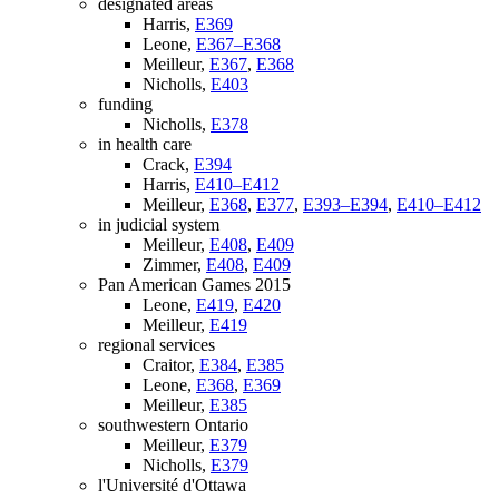
designated areas
Harris,
E369
Leone,
E367–E368
Meilleur,
E367
,
E368
Nicholls,
E403
funding
Nicholls,
E378
in health care
Crack,
E394
Harris,
E410–E412
Meilleur,
E368
,
E377
,
E393–E394
,
E410–E412
in judicial system
Meilleur,
E408
,
E409
Zimmer,
E408
,
E409
Pan American Games 2015
Leone,
E419
,
E420
Meilleur,
E419
regional services
Craitor,
E384
,
E385
Leone,
E368
,
E369
Meilleur,
E385
southwestern Ontario
Meilleur,
E379
Nicholls,
E379
l'Université d'Ottawa