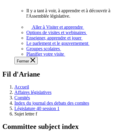
vous.
Il y a tant à voir, à apprendre et à découvrir à
Il
l'Assemblée législative.
y
a
Aller à Visiter et apprendre
tant
Options de visites et webinaires
à
Enseigner, apprendre et jouer
voir,
Le parlement et le gouvernement
à
Groupes scolaires
apprendre
Planifier votre visite
et
Fermer
à
découvrir
Fil d'Ariane
à
l'Assemblée
législative.
Accueil
Affaires législatives
Comités
Index du journal des debats des comites
Législature 40 session 1
Sujet lettre f
Committee subject index