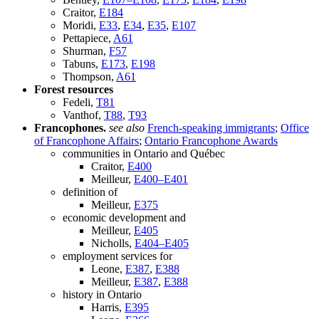
Craitor,
E184
Moridi,
E33
,
E34
,
E35
,
E107
Pettapiece,
A61
Shurman,
F57
Tabuns,
E173
,
E198
Thompson,
A61
Forest resources
Fedeli,
T81
Vanthof,
T88
,
T93
Francophones.
see also
French-speaking immigrants
;
Office
of Francophone Affairs
;
Ontario Francophone Awards
communities in Ontario and Québec
Craitor,
E400
Meilleur,
E400–E401
definition of
Meilleur,
E375
economic development and
Meilleur,
E405
Nicholls,
E404–E405
employment services for
Leone,
E387
,
E388
Meilleur,
E387
,
E388
history in Ontario
Harris,
E395