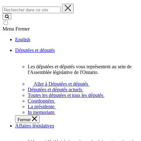
Rechercher
dans
ce
site
Menu
Fermer
English
Députées et députés
Les députées et députés vous représentent au sein de
Les
l'Assemblée législative de l'Ontario.
députées
et
Aller à Députées et députés
députés
Députées et députés actuels
vous
Toutes les députées et tous les députés
représentent
Coordonnées
au
La présidente
sein
In memoriam
de
Fermer
l'Assemblée
Affaires législatives
législative
de
l'Ontario.