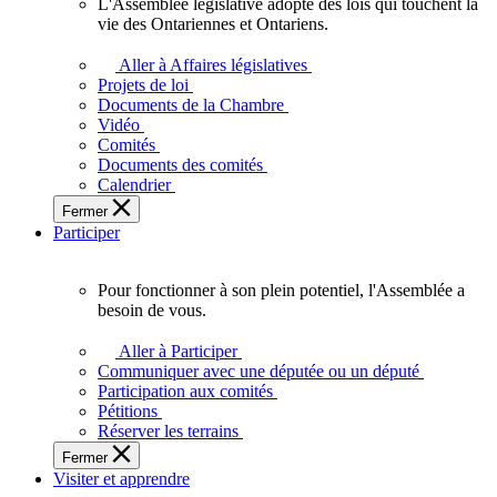
L'Assemblée législative adopte des lois qui touchent la
L'Assemblée
vie des Ontariennes et Ontariens.
législative
adopte
Aller à Affaires législatives
des
Projets de loi
lois
Documents de la Chambre
qui
Vidéo
touchent
Comités
la
Documents des comités
vie
Calendrier
des
Fermer
Ontariennes
Participer
et
Ontariens.
Pour fonctionner à son plein potentiel, l'Assemblée a
Pour
besoin de vous.
fonctionner
à
Aller à Participer
son
Communiquer avec une députée ou un député
plein
Participation aux comités
potentiel,
Pétitions
l'Assemblée
Réserver les terrains
a
Fermer
besoin
Visiter et apprendre
de