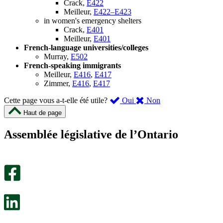
Crack,
E422
Meilleur,
E422–E423
in women's emergency shelters
Crack,
E401
Meilleur,
E401
French-language universities/colleges
Murray,
E502
French-speaking immigrants
Meilleur,
E416
,
E417
Zimmer,
E416
,
E417
,
,
Cette page vous a-t-elle été utile?
Oui
Non
cette
cette
Haut de page
page
page
m’a
ne
Assemblée législative de l’Ontario
été
m’a
utile.
pas
Un
été
sondage
utile.
facultatif
Un
s’ouvre
sondage
dans
facultatif
un
s’ouvre
nouvel
dans
onglet.
un