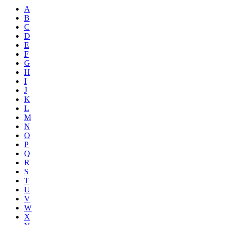
A
B
C
D
E
F
G
H
I
J
K
L
M
N
O
P
Q
R
S
T
U
V
W
X