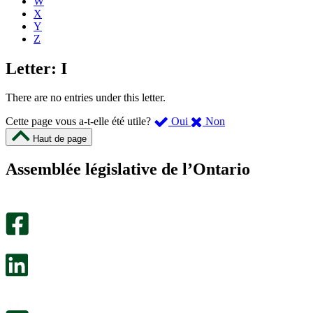
W
X
Y
Z
Letter: I
There are no entries under this letter.
,
,
Cette page vous a-t-elle été utile?
Oui
Non
cette
cette
Haut de page
page
page
m’a
ne
Assemblée législative de l’Ontario
été
m’a
utile.
pas
Un
été
sondage
utile.
facultatif
Un
s’ouvre
sondage
dans
facultatif
un
s’ouvre
nouvel
dans
onglet.
un
nouvel
onglet.