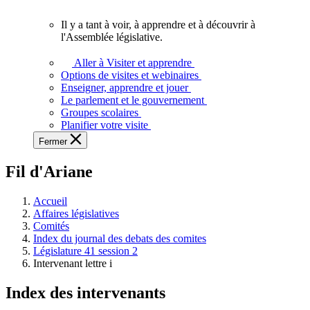
vous.
Il y a tant à voir, à apprendre et à découvrir à
Il
l'Assemblée législative.
y
a
Aller à Visiter et apprendre
tant
Options de visites et webinaires
à
Enseigner, apprendre et jouer
voir,
Le parlement et le gouvernement
à
Groupes scolaires
apprendre
Planifier votre visite
et
Fermer
à
découvrir
Fil d'Ariane
à
l'Assemblée
législative.
Accueil
Affaires législatives
Comités
Index du journal des debats des comites
Législature 41 session 2
Intervenant lettre i
Index des intervenants