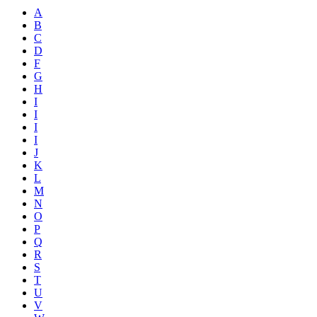
A
B
C
D
F
G
H
I
I
I
I
J
K
L
M
N
O
P
Q
R
S
T
U
V