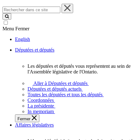
Rechercher
dans
ce
site
Menu
Fermer
English
Députées et députés
Les députées et députés vous représentent au sein de
Les
l'Assemblée législative de l'Ontario.
députées
et
Aller à Députées et députés
députés
Députées et députés actuels
vous
Toutes les députées et tous les députés
représentent
Coordonnées
au
La présidente
sein
In memoriam
de
Fermer
l'Assemblée
Affaires législatives
législative
de
l'Ontario.