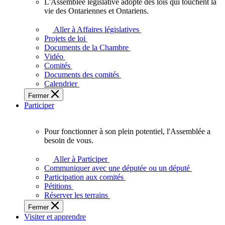
L'Assemblée législative adopte des lois qui touchent la
L'Assemblée
vie des Ontariennes et Ontariens.
législative
adopte
Aller à Affaires législatives
des
Projets de loi
lois
Documents de la Chambre
qui
Vidéo
touchent
Comités
la
Documents des comités
vie
Calendrier
des
Fermer
Ontariennes
Participer
et
Ontariens.
Pour fonctionner à son plein potentiel, l'Assemblée a
Pour
besoin de vous.
fonctionner
à
Aller à Participer
son
Communiquer avec une députée ou un député
plein
Participation aux comités
potentiel,
Pétitions
l'Assemblée
Réserver les terrains
a
Fermer
besoin
Visiter et apprendre
de