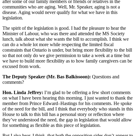
after some of our family members or friends or relatives in the
communities who are aging. Well, Mr. Speaker, aging is not a
disease. Aging would never qualify for what we have in this
legislation.
The spirit of the legislation is good. I had the pleasure to hear the
Minister of Labour, who was there and attended the MS Society
lunch, talk about what she wants the bill to accomplish. I think we
can do a whole lot more while respecting the limited fiscal
constraints that Ontario is under, but bring more flexibility to the bill
so that not only do we give permission to take a week at a time but
we have to build more flexibility as to how family caregivers can be
excused from work.
The Deputy Speaker (Mr. Bas Balkissoon):
Questions and
comments?
Hon. Linda Jeffrey:
I’m glad to be offering a few short comments
on what I have been hearing this morning. I just wanted to thank the
member from Prince Edward–Hastings for his comments. He spoke
of the need for the bill, and I think that everybody who stands in this
House to talk to this bill has a personal story or reflection where
they’ve understood the need, the gap in legislation that would allow
for something as flexible as this piece of legislation.
But I also hear, I think, that both the opposition sides don’t appear to