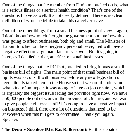
One of the things that the member from Durham touched on is, what
is a serious illness or a serious health condition? That’s one of the
questions I have as well. It’s not clearly defined. There is no clear
definition of who is eligible to take this caregiver leave.
One of the other things, from a small business point of view—again,
I don’t know how much thought the government put into how this
was going to affect businesses, both big and small. The Minister of
Labour touched on the emergency personal leave, that will have a
negative effect on large manufacturers as well. But it’s going to
have, as I detailed earlier, an effect on small businesses.
One of the things that the PC Party wanted to bring in was a small
business bill of rights. The main point of that small business bill of
rights was to consult with business before any new legislation or
regulation is tabled here in the House so that we could understand
what kind of an impact it was going to have on job creation, which
is arguably the biggest issue facing the province right now. We have
550,000 people out of work in the province of Ontario, and we want
to give people eight weeks off? It’s going to have a negative impact
on business. I think there are a lot of questions that need to be
answered when this bill gets to committee. Thank you again,
Speaker.
The Deputy Speaker (Mr. Bas Balkissoon):
Further debate?