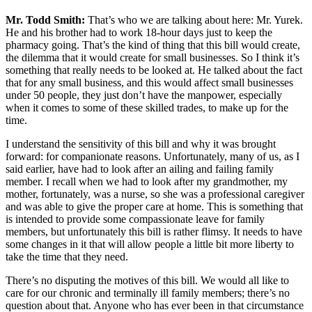
Mr. Todd Smith:
That’s who we are talking about here: Mr. Yurek.
He and his brother had to work 18-hour days just to keep the
pharmacy going. That’s the kind of thing that this bill would create,
the dilemma that it would create for small businesses. So I think it’s
something that really needs to be looked at. He talked about the fact
that for any small business, and this would affect small businesses
under 50 people, they just don’t have the manpower, especially
when it comes to some of these skilled trades, to make up for the
time.
I understand the sensitivity of this bill and why it was brought
forward: for companionate reasons. Unfortunately, many of us, as I
said earlier, have had to look after an ailing and failing family
member. I recall when we had to look after my grandmother, my
mother, fortunately, was a nurse, so she was a professional caregiver
and was able to give the proper care at home. This is something that
is intended to provide some compassionate leave for family
members, but unfortunately this bill is rather flimsy. It needs to have
some changes in it that will allow people a little bit more liberty to
take the time that they need.
There’s no disputing the motives of this bill. We would all like to
care for our chronic and terminally ill family members; there’s no
question about that. Anyone who has ever been in that circumstance