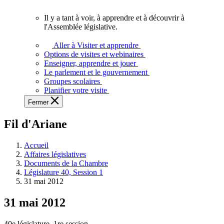
vous.
Il y a tant à voir, à apprendre et à découvrir à
Il
l'Assemblée législative.
y
a
Aller à Visiter et apprendre
tant
Options de visites et webinaires
à
Enseigner, apprendre et jouer
voir,
Le parlement et le gouvernement
à
Groupes scolaires
apprendre
Planifier votre visite
et
Fermer
à
découvrir
Fil d'Ariane
à
l'Assemblée
législative.
Accueil
Affaires législatives
Documents de la Chambre
Législature 40, Session 1
31 mai 2012
31 mai 2012
40e législature, 1re session