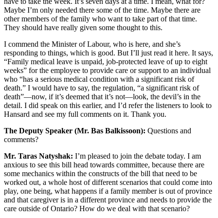
have to take the week. It’s seven days at a time. I mean, what for?
Maybe I’m only needed there some of the time. Maybe there are
other members of the family who want to take part of that time.
They should have really given some thought to this.
I commend the Minister of Labour, who is here, and she’s
responding to things, which is good. But I’ll just read it here. It says,
“Family medical leave is unpaid, job-protected leave of up to eight
weeks” for the employee to provide care or support to an individual
who “has a serious medical condition with a significant risk of
death.” I would have to say, the regulation, “a significant risk of
death”—now, if it’s deemed that it’s not—look, the devil’s in the
detail. I did speak on this earlier, and I’d refer the listeners to look to
Hansard and see my full comments on it. Thank you.
The Deputy Speaker (Mr. Bas Balkissoon):
Questions and
comments?
Mr. Taras Natyshak:
I’m pleased to join the debate today. I am
anxious to see this bill head towards committee, because there are
some mechanics within the constructs of the bill that need to be
worked out, a whole host of different scenarios that could come into
play, one being, what happens if a family member is out of province
and that caregiver is in a different province and needs to provide the
care outside of Ontario? How do we deal with that scenario?