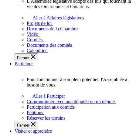
L'Assemblée législative adopte des lois qui touchent la
L'Assemblée
vie des Ontariennes et Ontariens.
législative
adopte
Aller à Affaires législatives
des
Projets de loi
lois
Documents de la Chambre
qui
Vidéo
touchent
Comités
la
Documents des comités
vie
Calendrier
des
Fermer
Ontariennes
Participer
et
Ontariens.
Pour fonctionner à son plein potentiel, l'Assemblée a
Pour
besoin de vous.
fonctionner
à
Aller à Participer
son
Communiquer avec une députée ou un député
plein
Participation aux comités
potentiel,
Pétitions
l'Assemblée
Réserver les terrains
a
Fermer
besoin
Visiter et apprendre
de