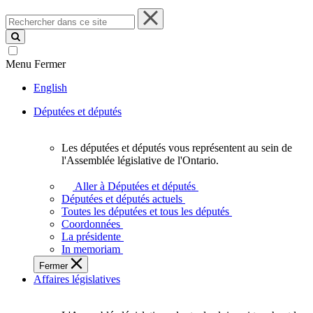
Rechercher
dans
ce
site
Menu
Fermer
English
Députées et députés
Les députées et députés vous représentent au sein de
Les
l'Assemblée législative de l'Ontario.
députées
et
Aller à Députées et députés
députés
Députées et députés actuels
vous
Toutes les députées et tous les députés
représentent
Coordonnées
au
La présidente
sein
In memoriam
de
Fermer
l'Assemblée
Affaires législatives
législative
de
l'Ontario.