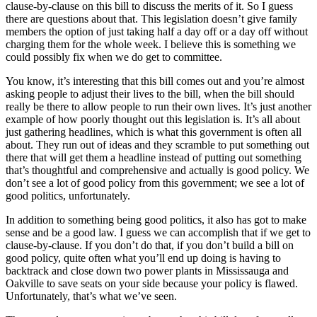
clause-by-clause on this bill to discuss the merits of it. So I guess
there are questions about that. This legislation doesn’t give family
members the option of just taking half a day off or a day off without
charging them for the whole week. I believe this is something we
could possibly fix when we do get to committee.
You know, it’s interesting that this bill comes out and you’re almost
asking people to adjust their lives to the bill, when the bill should
really be there to allow people to run their own lives. It’s just another
example of how poorly thought out this legislation is. It’s all about
just gathering headlines, which is what this government is often all
about. They run out of ideas and they scramble to put something out
there that will get them a headline instead of putting out something
that’s thoughtful and comprehensive and actually is good policy. We
don’t see a lot of good policy from this government; we see a lot of
good politics, unfortunately.
In addition to something being good politics, it also has got to make
sense and be a good law. I guess we can accomplish that if we get to
clause-by-clause. If you don’t do that, if you don’t build a bill on
good policy, quite often what you’ll end up doing is having to
backtrack and close down two power plants in Mississauga and
Oakville to save seats on your side because your policy is flawed.
Unfortunately, that’s what we’ve seen.