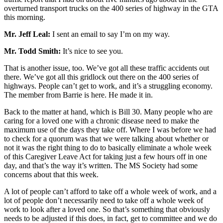
overturned transport trucks on the 400 series of highway in the GTA
this morning.
Mr. Jeff Leal:
I sent an email to say I’m on my way.
Mr. Todd Smith:
It’s nice to see you.
That is another issue, too. We’ve got all these traffic accidents out
there. We’ve got all this gridlock out there on the 400 series of
highways. People can’t get to work, and it’s a struggling economy.
The member from Barrie is here. He made it in.
Back to the matter at hand, which is Bill 30. Many people who are
caring for a loved one with a chronic disease need to make the
maximum use of the days they take off. Where I was before we had
to check for a quorum was that we were talking about whether or
not it was the right thing to do to basically eliminate a whole week
of this Caregiver Leave Act for taking just a few hours off in one
day, and that’s the way it’s written. The MS Society had some
concerns about that this week.
A lot of people can’t afford to take off a whole week of work, and a
lot of people don’t necessarily need to take off a whole week of
work to look after a loved one. So that’s something that obviously
needs to be adjusted if this does, in fact, get to committee and we do