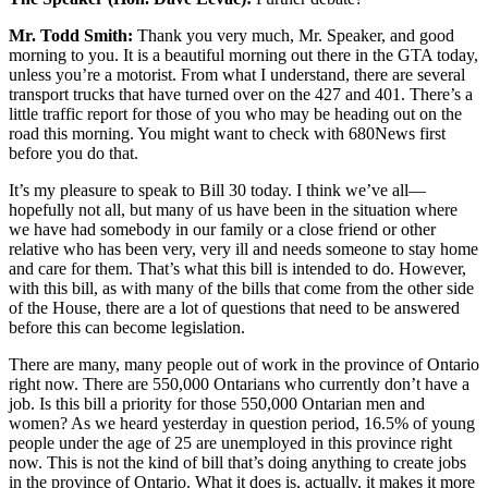
Mr. Todd Smith:
Thank you very much, Mr. Speaker, and good
morning to you. It is a beautiful morning out there in the GTA today,
unless you’re a motorist. From what I understand, there are several
transport trucks that have turned over on the 427 and 401. There’s a
little traffic report for those of you who may be heading out on the
road this morning. You might want to check with 680News first
before you do that.
It’s my pleasure to speak to Bill 30 today. I think we’ve all—
hopefully not all, but many of us have been in the situation where
we have had somebody in our family or a close friend or other
relative who has been very, very ill and needs someone to stay home
and care for them. That’s what this bill is intended to do. However,
with this bill, as with many of the bills that come from the other side
of the House, there are a lot of questions that need to be answered
before this can become legislation.
There are many, many people out of work in the province of Ontario
right now. There are 550,000 Ontarians who currently don’t have a
job. Is this bill a priority for those 550,000 Ontarian men and
women? As we heard yesterday in question period, 16.5% of young
people under the age of 25 are unemployed in this province right
now. This is not the kind of bill that’s doing anything to create jobs
in the province of Ontario. What it does is, actually, it makes it more