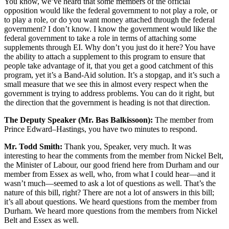
You know, we’ve heard that some members of the official
opposition would like the federal government to not play a role, or
to play a role, or do you want money attached through the federal
government? I don’t know. I know the government would like the
federal government to take a role in terms of attaching some
supplements through EI. Why don’t you just do it here? You have
the ability to attach a supplement to this program to ensure that
people take advantage of it, that you get a good catchment of this
program, yet it’s a Band-Aid solution. It’s a stopgap, and it’s such a
small measure that we see this in almost every respect when the
government is trying to address problems. You can do it right, but
the direction that the government is heading is not that direction.
The Deputy Speaker (Mr. Bas Balkissoon):
The member from
Prince Edward–Hastings, you have two minutes to respond.
Mr. Todd Smith:
Thank you, Speaker, very much. It was
interesting to hear the comments from the member from Nickel Belt,
the Minister of Labour, our good friend here from Durham and our
member from Essex as well, who, from what I could hear—and it
wasn’t much—seemed to ask a lot of questions as well. That’s the
nature of this bill, right? There are not a lot of answers in this bill;
it’s all about questions. We heard questions from the member from
Durham. We heard more questions from the members from Nickel
Belt and Essex as well.