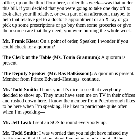
office, up on the third floor here, earlier this week—was that under
this bill, if you decided that you were going to take one day off to
look after your ill relative, or even part of an afternoon, maybe, to
help that relative get to a doctor’s appointment or an X-ray or go
pick up some prescriptions or go buy them some groceries or give
them some care that they need, you were burning the whole week.
Mr. Frank Klees:
On a point of order, Speaker, I wonder if you
could check for a quorum?
The Clerk-at-the-Table (Ms. Tonia Grannum):
A quorum is
present.
The Deputy Speaker (Mr. Bas Balkissoon):
A quorum is present.
Member from Prince Edward–Hastings, continue.
Mr. Todd Smith:
Thank you. It’s nice to see that everybody
decided to show up. They must have seen me on TV in their offices
and rushed down here. I know the member from Peterborough likes
to be here when I’m speaking. He likes to participate quite often
when I’m speaking—
Mr. Jeff Leal:
I sent an SOS to round everybody up.
Mr. Todd Smith:
I was worried that you might have missed my
traffic report that I had on about five minutes ago about all the