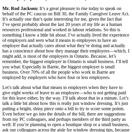
Mr. Rod Jackson:
It’s a great pleasure to rise today to speak on
behalf of the PC caucus on Bill 30, the Family Caregiver Leave Act.
It’s actually one that’s quite interesting for me, given the fact that
I’ve spent probably about the last 20 years of my life as a human
resources professional and worked in labour relations. So this is
something I know a little bit about. I’ve actually lived the experience
of employers and seen what it means to employees to have an
employer that actually cares about what they’re doing and actually
has a conscience about how they manage their employees—which, I
might add, is most of the employers in Ontario. Because, let’s
remember, the biggest employer in Ontario is small business. I’ll tell
you what: Especially in Barrie, the biggest employer is small
business. Over 70% of all the people who work in Barrie are
employed by employers who have four or less employees.
Let’s talk about what that means to employers when they have to
give eight weeks of leave to an employee—who is not getting paid
for this leave either, by the way. I’ll talk about that in a minute. Let’s
talk a little bit about how this is really just window dressing. It’s just
putting a bright, shiny piece onto a bill to try to score some points.
Even before we go into the details of the bill, there are suggestions
from my PC colleagues, and perhaps members of the third party as
well: If you’re planning to open a boutique shop or a small business,
ask our colleagues across the aisle for window dressing tips, because